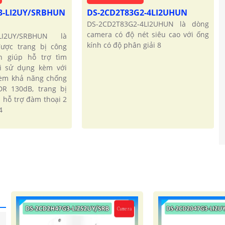
3-LI2UY/SRBHUN
DS-2CD2T83G2-4LI2UHUN
DS-2CD2T83G2-4LI2UHUN là dòng
camera có độ nét siêu cao với ống
-LI2UY/SRBHUN là
kính có độ phân giải 8
ược trang bị công
h giúp hỗ trợ tìm
i sử dụng kèm với
kèm khả năng chống
R 130dB, trang bị
a hỗ trợ đàm thoại 2
4