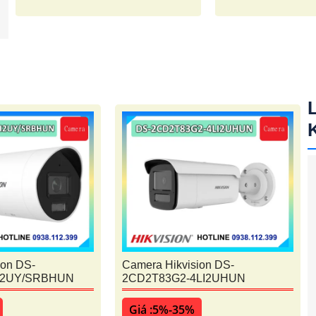
ion DS-
Camera Hikvision DS-
I2UY/SRBHUN
2CD2T83G2-4LI2UHUN
Giá :5%-35%