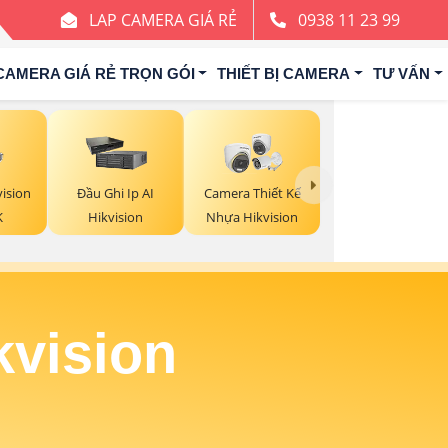
LAP CAMERA GIÁ RẺ
0938 11 23 99
CAMERA GIÁ RẺ TRỌN GÓI
THIẾT BỊ CAMERA
TƯ VẤN
ision
Đầu Ghi Ip AI
Camera Thiết Kế
K
Hikvision
Nhựa Hikvision
kvision