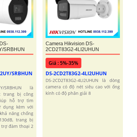
 DS-
Camera Hikvision DS-
UY/SRBHUN
2CD2T83G2-4LI2UHUN
Giá : 5%-35%
LI2UY/SRBHUN
DS-2CD2T83G2-4LI2UHUN
DS-2CD2T83G2-4LI2UHUN là dòng
camera có độ nét siêu cao với ống
2UY/SRBHUN là
kính có độ phân giải 8
 trang bị công
iúp hỗ trợ tìm
ử dụng kèm với
 khả năng chống
30dB, trang bị
 trợ đàm thoại 2