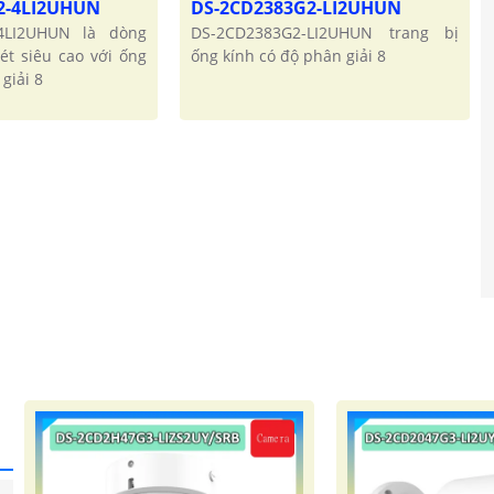
2-4LI2UHUN
DS-2CD2383G2-LI2UHUN
4LI2UHUN là dòng
DS-2CD2383G2-LI2UHUN trang bị
ét siêu cao với ống
ống kính có độ phân giải 8
giải 8