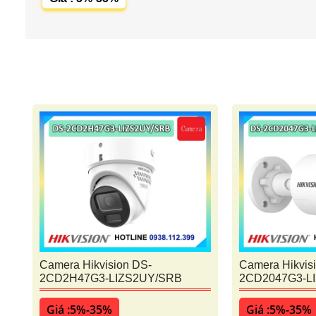
Camera Hikvision DS-
Camera Hikvis
2CD2H47G3-LIZS2UY/SRB
2CD2047G3-L
Giá :5%-35%
Giá :5%-35%