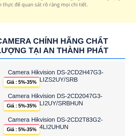
 thực để quan sát rõ ràng mọi chi tiết.
CAMERA CHÍNH HÃNG CHẤT
LƯỢNG TẠI AN THÀNH PHÁT
Camera Hikvision DS-2CD2H47G3-
LIZS2UY/SRB
Giá : 5%-35%
Camera Hikvision DS-2CD2047G3-
LI2UY/SRBHUN
Giá : 5%-35%
Camera Hikvision DS-2CD2T83G2-
4LI2UHUN
Giá : 5%-35%