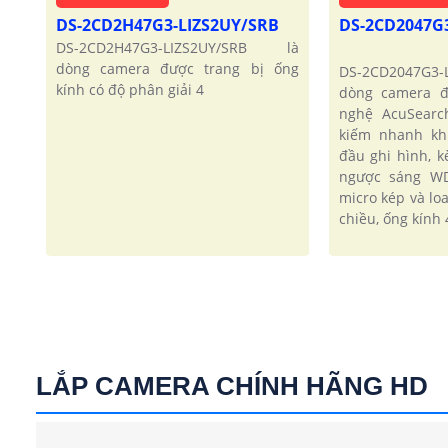
DS-2CD2H47G3-LIZS2UY/SRB
DS-2CD2047G
DS-2CD2H47G3-LIZS2UY/SRB là
dòng camera được trang bị ống
DS-2CD2047G3
kính có độ phân giải 4
dòng camera đ
nghệ AcuSearc
kiếm nhanh kh
đầu ghi hình, 
ngược sáng WD
micro kép và lo
chiều, ống kính 
LẮP CAMERA CHÍNH HÃNG HD