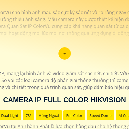
rVu cho hình ảnh màu sắc cực kỳ sắc nét và rõ ràng ngay cả
ường thiếu ánh sáng. Mẫu camera này được thiết kế hiện đại
era Quan Sát IP ColorVu cung cấp khả năng quan sát từ xa q
mọi hoạt động mọi lúc mọi nơi thông qua ứng dụng di động
mang lại hình ảnh và video giám sát sắc nét, chi tiết. Vớ
 So với các loại camera độ phân giải thông thường thì camer
g và chi tiết trong quá trình quan sát, giúp đảm bảo hiệu q
CAMERA IP FULL COLOR HIKVISION
Dual Light
78°
Hồng Ngoại
Full Color
Speed Dome
AI Co
rVu tại An Thành Phát là lựa chọn hàng đầu cho hệ thống g