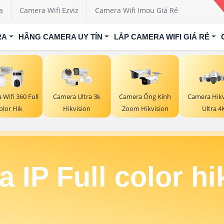
a
Camera Wifi Ezviz
Camera Wifi Imou Giá Rẻ
RA
HÃNG CAMERA UY TÍN
LẮP CAMERA WIFI GIÁ RẺ
Wifi 360 Full
Camera Ultra 3k
Camera Ống Kính
Camera Hikv
olor Hik
Hikvision
Zoom Hikvision
Ultra 4
 IP Full color hi