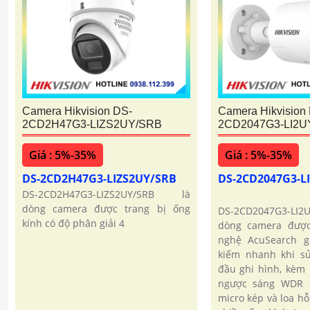
Camera Hikvision DS-
Camera Hikvision
2CD2H47G3-LIZS2UY/SRB
2CD2047G3-LI2
Giá : 5%-35%
Giá : 5%-35%
DS-2CD2H47G3-LIZS2UY/SRB
DS-2CD2047G3-
DS-2CD2H47G3-LIZS2UY/SRB là
dòng camera được trang bị ống
DS-2CD2047G3-LI
kính có độ phân giải 4
dòng camera được
nghệ AcuSearch g
kiếm nhanh khi s
đầu ghi hình, kèm
ngược sáng WDR 1
micro kép và loa hỗ