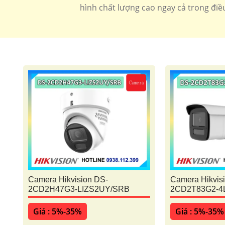
hình chất lượng cao ngay cả trong điều
Camera Hikvision DS-
Camera Hikvis
2CD2H47G3-LIZS2UY/SRB
2CD2T83G2-4
Giá : 5%-35%
Giá : 5%-35%