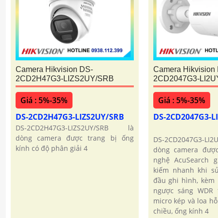
Camera Hikvision DS-
Camera Hikvision
2CD2H47G3-LIZS2UY/SRB
2CD2047G3-LI2
Giá : 5%-35%
Giá : 5%-35%
DS-2CD2H47G3-LIZS2UY/SRB
DS-2CD2047G3-
DS-2CD2H47G3-LIZS2UY/SRB là
dòng camera được trang bị ống
DS-2CD2047G3-LI
kính có độ phân giải 4
dòng camera được
nghệ AcuSearch g
kiếm nhanh khi s
đầu ghi hình, kèm
ngược sáng WDR 1
micro kép và loa hỗ
chiều, ống kính 4