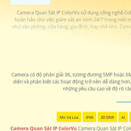
Camera Quan Sát IP ColorVu sử dụng công nghệ Colo
hoàn hảo cho việc giám sát an ninh 24/7 trong môi tr
như văn phòng, cửa hàng, gia đình, hay nhà kho. Cam
Camera có độ phân giải 3K, tương đương 5MP hoặc 6MP, 
diện và phân biệt các hoạt động trở nên dễ dàng hơn.
những yêu cầu cao về độ rõ ràn
Mic Và Loa
IP66
3D DNR
AI
Camera Quan Sát IP ColorVu
Camera Quan Sát IP Colo