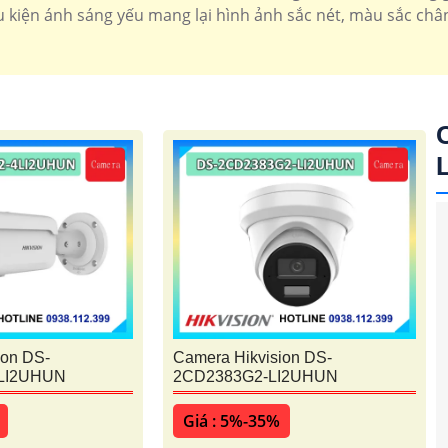
 kiện ánh sáng yếu mang lại hình ảnh sắc nét, màu sắc chân
'
ion DS-
Camera Hikvision DS-
LI2UHUN
2CD2383G2-LI2UHUN
Giá : 5%-35%