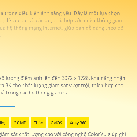
 trong điều kiện ánh sáng yếu. Đây là một lựa chọn
, dễ lắp đặt và cài đặt, phù hợp với nhiều không gian
ua hệ thống mạng internet, giúp bạn dễ dàng theo dõi
.
i số lượng điểm ảnh lên đến 3072 x 1728, khả năng nhận
a 3K cho chất lượng giám sát vượt trội, thích hợp cho
uả trong các hệ thống giám sát.
ding
2.0 MP
Thân
CMOS
Xoay 360
iám sát chất lượng cao với công nghệ ColorVu giúp ghi