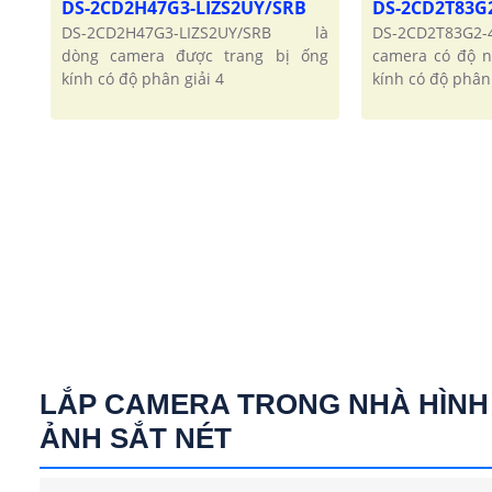
DS-2CD2H47G3-LIZS2UY/SRB
DS-2CD2T83G
DS-2CD2H47G3-LIZS2UY/SRB là
DS-2CD2T83G2-
dòng camera được trang bị ống
camera có độ n
kính có độ phân giải 4
kính có độ phân 
LẮP CAMERA TRONG NHÀ HÌNH
ẢNH SẮT NÉT