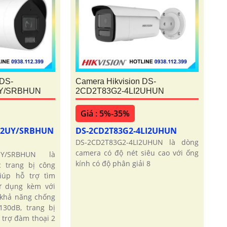
 DS-
Camera Hikvision DS-
UY/SRBHUN
2CD2T83G2-4LI2UHUN
Giá : 5%-35%
LI2UY/SRBHUN
DS-2CD2T83G2-4LI2UHUN
DS-2CD2T83G2-4LI2UHUN là dòng
camera có độ nét siêu cao với ống
2UY/SRBHUN là
kính có độ phân giải 8
 trang bị công
iúp hỗ trợ tìm
ử dụng kèm với
 khả năng chống
30dB, trang bị
 trợ đàm thoại 2