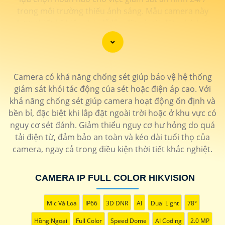
trong môi trường thiếu ánh sáng. Mẫu camera này
được thiết kế hiện đại, dễ lắp đặt và cài đặt, phù hợp
với nhiều không gian như văn phòng, cửa hàng, gia
đình, hay nhà kho. Camera Quan Sát IP ColorVu cung
cấp khả năng quan sát từ xa qua hệ thống mạng
internet, giúp bạn dễ dàng theo dõi mọi hoạt động mọi
Camera có khả năng chống sét giúp bảo vệ hệ thống
lúc mọi nơi thông qua ứng dụng di động.
giám sát khỏi tác động của sét hoặc điện áp cao. Với
khả năng chống sét giúp camera hoạt động ổn định và
bền bỉ, đặc biệt khi lắp đặt ngoài trời hoặc ở khu vực có
nguy cơ sét đánh. Giảm thiểu nguy cơ hư hỏng do quá
tải điện từ, đảm bảo an toàn và kéo dài tuổi thọ của
camera, ngay cả trong điều kiện thời tiết khắc nghiệt.
CAMERA IP FULL COLOR HIKVISION
'
Mic Và Loa
IP66
3D DNR
AI
Dual Light
78°
Hồng Ngoại
Full Color
Speed Dome
AI Coding
2.0 MP