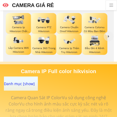
CAMERA GIÁ RẺ
Camera Ip
Camera PTZ
Camera Chuẩn
Camera Colorvu
Hikvision Chất
Hikvision
Onvif Hikvision
Có Màu Ban Đêm
Lượng
Lắp Camera Wifi
Camera 360 Trong
Camera Ip Thân
Đầu Ghi 4 Kênh
Hikvision
Nhà Hikvision
Trụ Hikvision
Hikvision
Camera IP Full color hikvision
Camera Quan Sát IP ColorVu sử dụng công nghệ
ColorVu cho hình ảnh màu sắc cực kỳ sắc nét và rõ
ràng ngay cả trong điều kiện ánh sáng yếu. Đây là một
lựa chọn hoàn hảo cho việc giám sát an ninh 24/7