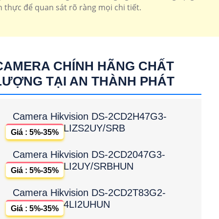
 thực để quan sát rõ ràng mọi chi tiết.
CAMERA CHÍNH HÃNG CHẤT
LƯỢNG TẠI AN THÀNH PHÁT
Camera Hikvision DS-2CD2H47G3-
LIZS2UY/SRB
Giá : 5%-35%
Camera Hikvision DS-2CD2047G3-
LI2UY/SRBHUN
Giá : 5%-35%
Camera Hikvision DS-2CD2T83G2-
4LI2UHUN
Giá : 5%-35%