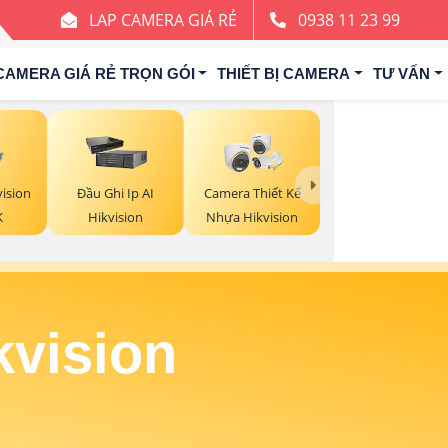
LAP CAMERA GIÁ RẺ
0938 11 23 99
CAMERA GIÁ RẺ TRỌN GÓI
THIẾT BỊ CAMERA
TƯ VẤN
ision
Đầu Ghi Ip AI
Camera Thiết Kế
K
Hikvision
Nhựa Hikvision
kvision