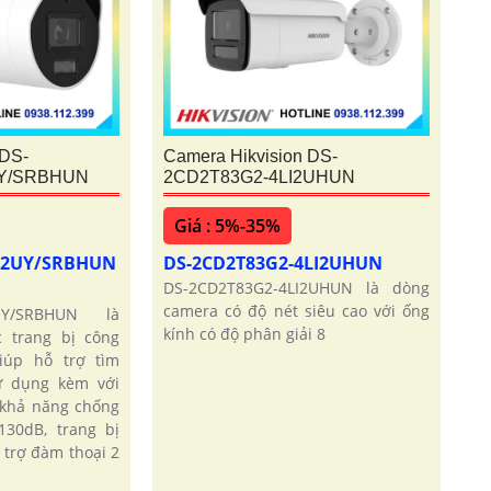
 DS-
Camera Hikvision DS-
UY/SRBHUN
2CD2T83G2-4LI2UHUN
Giá : 5%-35%
LI2UY/SRBHUN
DS-2CD2T83G2-4LI2UHUN
DS-2CD2T83G2-4LI2UHUN là dòng
camera có độ nét siêu cao với ống
2UY/SRBHUN là
kính có độ phân giải 8
 trang bị công
iúp hỗ trợ tìm
ử dụng kèm với
 khả năng chống
30dB, trang bị
 trợ đàm thoại 2