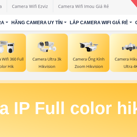
a
Camera Wifi Ezviz
Camera Wifi Imou Giá Rẻ
RA
HÃNG CAMERA UY TÍN
LẮP CAMERA WIFI GIÁ RẺ
Wifi 360 Full
Camera Ultra 3k
Camera Ống Kính
Camera Hikv
olor Hik
Hikvision
Zoom Hikvision
Ultra 4
 IP Full color hi