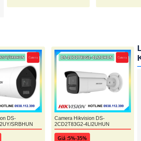
ion DS-
Camera Hikvision DS-
I2UY/SRBHUN
2CD2T83G2-4LI2UHUN
Giá :5%-35%