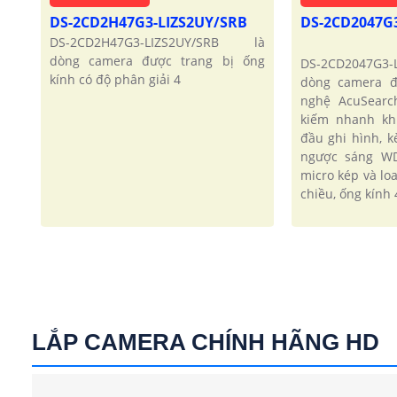
DS-2CD2H47G3-LIZS2UY/SRB
DS-2CD2047G
DS-2CD2H47G3-LIZS2UY/SRB là
dòng camera được trang bị ống
DS-2CD2047G3
kính có độ phân giải 4
dòng camera đ
nghệ AcuSearc
kiếm nhanh kh
đầu ghi hình, 
ngược sáng WD
micro kép và lo
chiều, ống kính 
LẮP CAMERA CHÍNH HÃNG HD