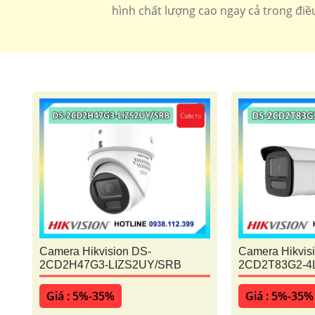
hình chất lượng cao ngay cả trong điều
Camera Hikvision DS-
Camera Hikvis
2CD2H47G3-LIZS2UY/SRB
2CD2T83G2-4
Giá : 5%-35%
Giá : 5%-35%