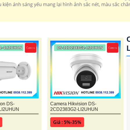
 kiện ánh sáng yếu mang lại hình ảnh sắc nét, màu sắc chân
'
ion DS-
Camera Hikvision DS-
LI2UHUN
2CD2383G2-LI2UHUN
Giá : 5%-35%