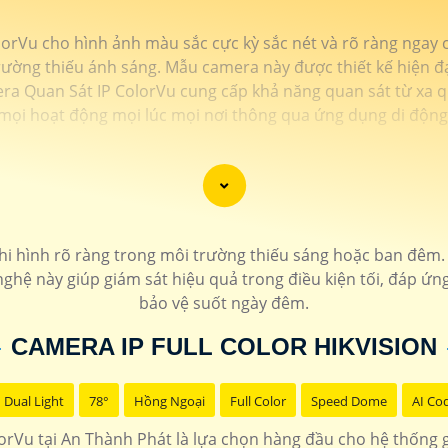
rVu cho hình ảnh màu sắc cực kỳ sắc nét và rõ ràng ngay cả
ường thiếu ánh sáng. Mẫu camera này được thiết kế hiện đại
era Quan Sát IP ColorVu cung cấp khả năng quan sát từ xa q
mọi hoạt động mọi lúc mọi nơi thông qua ứng dụng di động
i hình rõ ràng trong môi trường thiếu sáng hoặc ban đêm. 
ghệ này giúp giám sát hiệu quả trong điều kiện tối, đáp ứn
bảo vệ suốt ngày đêm.
CAMERA IP FULL COLOR HIKVISION
Dual Light
78°
Hồng Ngoại
Full Color
Speed Dome
AI Co
rVu tại An Thành Phát là lựa chọn hàng đầu cho hệ thống g