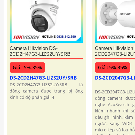
Camera Hikvision DS-
Camera Hikvision
2CD2H47G3-LIZS2UY/SRB
2CD2047G3-LI2
Giá : 5%-35%
Giá : 5%-35%
DS-2CD2H47G3-LIZS2UY/SRB
DS-2CD2047G3-
DS-2CD2H47G3-LIZS2UY/SRB là
dòng camera được trang bị ống
DS-2CD2047G3-LI
kính có độ phân giải 4
dòng camera được
nghệ AcuSearch g
kiếm nhanh khi s
đầu ghi hình, kèm
ngược sáng WDR 1
micro kép và loa hỗ