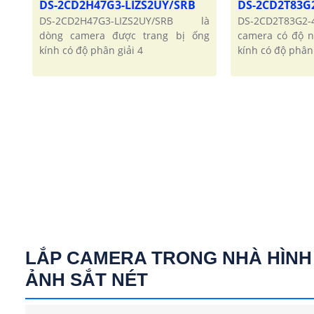
DS-2CD2H47G3-LIZS2UY/SRB
DS-2CD2T83G
DS-2CD2H47G3-LIZS2UY/SRB là
DS-2CD2T83G2-
dòng camera được trang bị ống
camera có độ n
kính có độ phân giải 4
kính có độ phân 
LẮP CAMERA TRONG NHÀ HÌNH
ẢNH SẮT NÉT