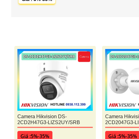
Camera Hikvision DS-
Camera Hikvis
2CD2H47G3-LIZS2UY/SRB
2CD2047G3-L
Giá :5%-35%
Giá :5%-35%