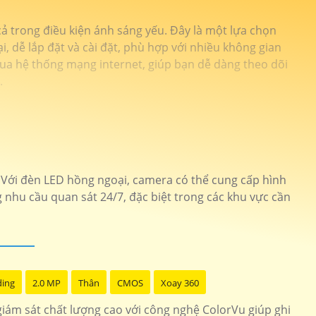
 trong điều kiện ánh sáng yếu. Đây là một lựa chọn
, dễ lắp đặt và cài đặt, phù hợp với nhiều không gian
ua hệ thống mạng internet, giúp bạn dễ dàng theo dõi
.
Với đèn LED hồng ngoại, camera có thể cung cấp hình
g nhu cầu quan sát 24/7, đặc biệt trong các khu vực cần
ding
2.0 MP
Thân
CMOS
Xoay 360
iám sát chất lượng cao với công nghệ ColorVu giúp ghi