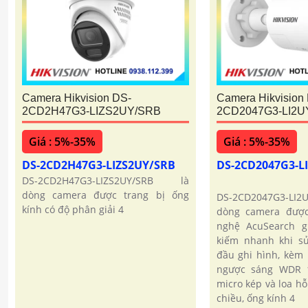
Camera Hikvision DS-
Camera Hikvision
2CD2H47G3-LIZS2UY/SRB
2CD2047G3-LI2
Giá : 5%-35%
Giá : 5%-35%
DS-2CD2H47G3-LIZS2UY/SRB
DS-2CD2047G3-
DS-2CD2H47G3-LIZS2UY/SRB là
dòng camera được trang bị ống
DS-2CD2047G3-LI
kính có độ phân giải 4
dòng camera được
nghệ AcuSearch g
kiếm nhanh khi s
đầu ghi hình, kèm
ngược sáng WDR 1
micro kép và loa hỗ
chiều, ống kính 4