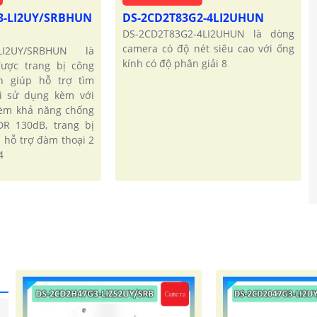
3-LI2UY/SRBHUN
DS-2CD2T83G2-4LI2UHUN
DS-2CD2T83G2-4LI2UHUN là dòng
camera có độ nét siêu cao với ống
-LI2UY/SRBHUN là
kính có độ phân giải 8
ược trang bị công
h giúp hỗ trợ tìm
i sử dụng kèm với
kèm khả năng chống
R 130dB, trang bị
a hỗ trợ đàm thoại 2
4