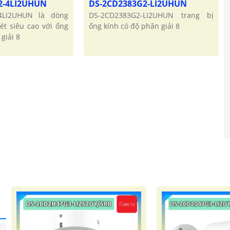
2-4LI2UHUN
DS-2CD2383G2-LI2UHUN
4LI2UHUN là dòng
DS-2CD2383G2-LI2UHUN trang bị
ét siêu cao với ống
ống kính có độ phân giải 8
giải 8