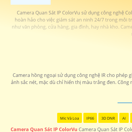
Camera Quan Sát IP ColorVu sử dụng công nghệ Colo
hoàn hảo cho việc giám sát an ninh 24/7 trong môi tr
như văn phòng, cửa hàng, gia đình, hay nhà kho. Cam
Camera hồng ngoại sử dụng công nghệ IR cho phép gh
ảnh sắc nét, mặc dù chỉ hiển thị màu trắng đen. Công n
Mic Và Loa
IP66
3D DNR
AI
Camera Quan Sát IP ColorVu
Camera Quan Sát IP Colo