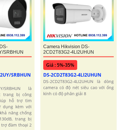
 DS-
Camera Hikvision DS-
UY/SRBHUN
2CD2T83G2-4LI2UHUN
Giá : 5%-35%
LI2UY/SRBHUN
DS-2CD2T83G2-4LI2UHUN
DS-2CD2T83G2-4LI2UHUN là dòng
camera có độ nét siêu cao với ống
2UY/SRBHUN là
kính có độ phân giải 8
 trang bị công
iúp hỗ trợ tìm
ử dụng kèm với
 khả năng chống
30dB, trang bị
 trợ đàm thoại 2