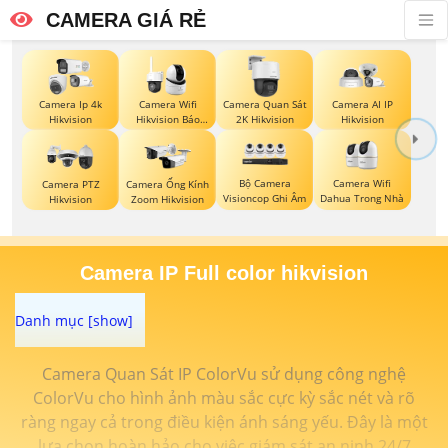
CAMERA GIÁ RẺ
Camera Ip 4k
Camera Wifi
Camera Quan Sát
Camera AI IP
Hikvision
Hikvision Báo
2K Hikvision
Hikvision
Động
Bộ Camera
Camera Wifi
Camera PTZ
Camera Ống Kính
Visioncop Ghi Âm
Dahua Trong Nhà
Hikvision
Zoom Hikvision
Camera IP Full color hikvision
Camera Quan Sát IP ColorVu sử dụng công nghệ
ColorVu cho hình ảnh màu sắc cực kỳ sắc nét và rõ
ràng ngay cả trong điều kiện ánh sáng yếu. Đây là một
lựa chọn hoàn hảo cho việc giám sát an ninh 24/7