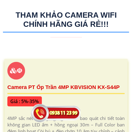
THAM KHẢO CAMERA WIFI
CHÍNH HÃNG GIÁ RẺ!!!
☫
Camera PT Ốp Trần 4MP KBVISION KX-S44P
Giá : 5%-35%
4MP sắc nét + quay ngang 345° – bao quát chi tiết toàn
không gian LED ấm + hồng ngoại 30m – Full Color ban
đêm linh hoạt Còi hú + đèn chớp 10 âm tùy chỉnh – cảnh