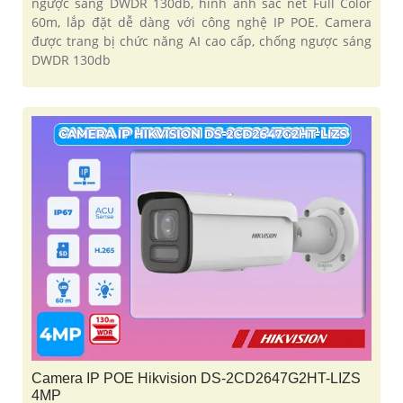
ngược sáng DWDR 130db, hình ảnh sắc nét Full Color
60m, lắp đặt dễ dàng với công nghệ IP POE. Camera
được trang bị chức năng AI cao cấp, chống ngược sáng
DWDR 130db
Camera IP POE Hikvision DS-2CD2647G2HT-LIZS
4MP