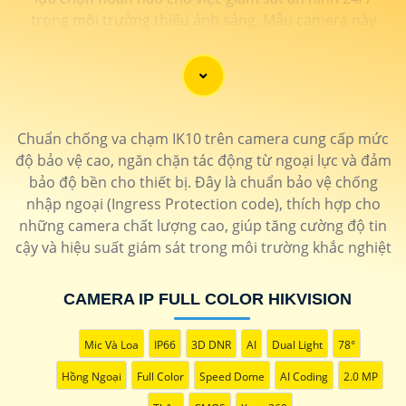
trong môi trường thiếu ánh sáng. Mẫu camera này
được thiết kế hiện đại, dễ lắp đặt và cài đặt, phù hợp
với nhiều không gian như văn phòng, cửa hàng, gia
đình, hay nhà kho. Camera Quan Sát IP ColorVu cung
cấp khả năng quan sát từ xa qua hệ thống mạng
internet, giúp bạn dễ dàng theo dõi mọi hoạt động mọi
Chuẩn chống va chạm IK10 trên camera cung cấp mức
lúc mọi nơi thông qua ứng dụng di động.
độ bảo vệ cao, ngăn chặn tác động từ ngoại lực và đảm
bảo độ bền cho thiết bị. Đây là chuẩn bảo vệ chống
nhập ngoại (Ingress Protection code), thích hợp cho
những camera chất lượng cao, giúp tăng cường độ tin
cậy và hiệu suất giám sát trong môi trường khắc nghiệt
CAMERA IP FULL COLOR HIKVISION
'
Mic Và Loa
IP66
3D DNR
AI
Dual Light
78°
Hồng Ngoại
Full Color
Speed Dome
AI Coding
2.0 MP