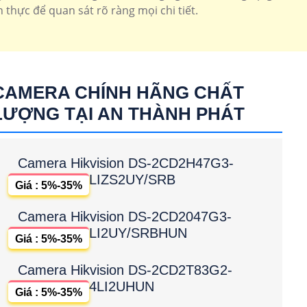
 thực để quan sát rõ ràng mọi chi tiết.
CAMERA CHÍNH HÃNG CHẤT
LƯỢNG TẠI AN THÀNH PHÁT
Camera Hikvision DS-2CD2H47G3-
LIZS2UY/SRB
Giá : 5%-35%
Camera Hikvision DS-2CD2047G3-
LI2UY/SRBHUN
Giá : 5%-35%
Camera Hikvision DS-2CD2T83G2-
4LI2UHUN
Giá : 5%-35%