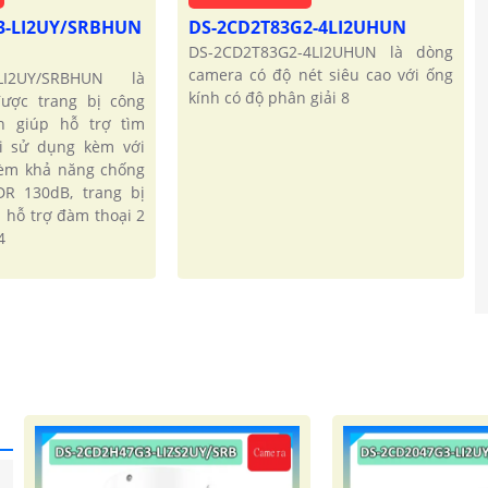
3-LI2UY/SRBHUN
DS-2CD2T83G2-4LI2UHUN
DS-2CD2T83G2-4LI2UHUN là dòng
camera có độ nét siêu cao với ống
-LI2UY/SRBHUN là
kính có độ phân giải 8
ược trang bị công
h giúp hỗ trợ tìm
i sử dụng kèm với
kèm khả năng chống
R 130dB, trang bị
a hỗ trợ đàm thoại 2
4