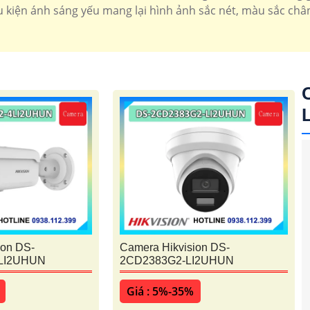
 kiện ánh sáng yếu mang lại hình ảnh sắc nét, màu sắc chân
'
ion DS-
Camera Hikvision DS-
LI2UHUN
2CD2383G2-LI2UHUN
Giá : 5%-35%