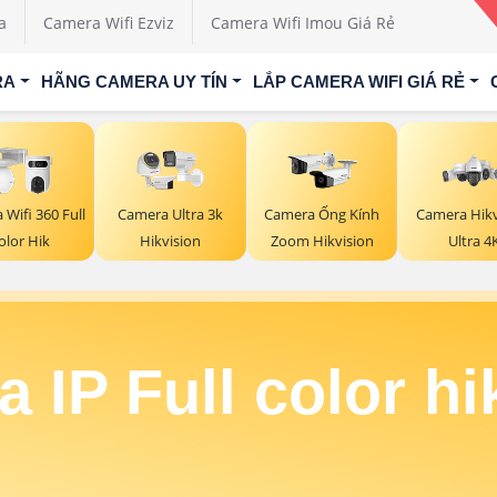
a
Camera Wifi Ezviz
Camera Wifi Imou Giá Rẻ
RA
HÃNG CAMERA UY TÍN
LẮP CAMERA WIFI GIÁ RẺ
Wifi 360 Full
Camera Ultra 3k
Camera Ống Kính
Camera Hikv
olor Hik
Hikvision
Zoom Hikvision
Ultra 4
 IP Full color hi