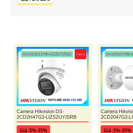
Camera Hikvision DS-
Camera Hikvis
2CD2H47G3-LIZS2UY/SRB
2CD2047G3-L
Giá :5%-35%
Giá :5%-35%