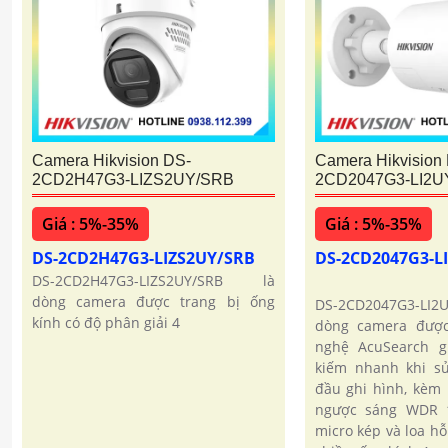
Camera Hikvision DS-
Camera Hikvision
2CD2H47G3-LIZS2UY/SRB
2CD2047G3-LI2
Giá : 5%-35%
Giá : 5%-35%
DS-2CD2H47G3-LIZS2UY/SRB
DS-2CD2047G3-
DS-2CD2H47G3-LIZS2UY/SRB là
dòng camera được trang bị ống
DS-2CD2047G3-LI
kính có độ phân giải 4
dòng camera được
nghệ AcuSearch g
kiếm nhanh khi s
đầu ghi hình, kèm
ngược sáng WDR 1
micro kép và loa hỗ