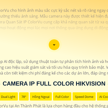
rVu cho hình ảnh màu sắc cực kỳ sắc nét và rõ ràng ngay cả
ường thiếu ánh sáng. Mẫu camera này được thiết kế hiện đại
era Quan Sát IP ColorVu cung cấp khả năng quan sát từ xa q
mọi hoạt động mọi lúc mọi nơi thông qua ứng dụng di động
 AI độc lập, sử dụng thuật toán tự phân tích hình ảnh và 
g cao hiệu suất giám sát và tối ưu hóa quy trình bảo mật.
à còn tiết kiệm chi phí đáng kể cho các dự án lớn, đáp ứng
CAMERA IP FULL COLOR HIKVISION
Dual Light
78°
Hồng Ngoại
Full Color
Speed Dome
AI Co
rVu tại An Thành Phát là lựa chọn hàng đầu cho hệ thống g