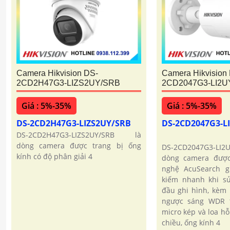
Camera Hikvision DS-
Camera Hikvision
2CD2H47G3-LIZS2UY/SRB
2CD2047G3-LI2
Giá : 5%-35%
Giá : 5%-35%
DS-2CD2H47G3-LIZS2UY/SRB
DS-2CD2047G3-
DS-2CD2H47G3-LIZS2UY/SRB là
dòng camera được trang bị ống
DS-2CD2047G3-LI
kính có độ phân giải 4
dòng camera được
nghệ AcuSearch g
kiếm nhanh khi s
đầu ghi hình, kèm
ngược sáng WDR 1
micro kép và loa hỗ
chiều, ống kính 4