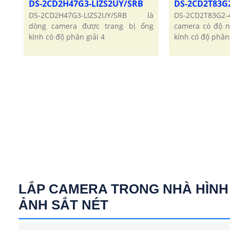
DS-2CD2H47G3-LIZS2UY/SRB
DS-2CD2T83G
DS-2CD2H47G3-LIZS2UY/SRB là
DS-2CD2T83G2-
dòng camera được trang bị ống
camera có độ n
kính có độ phân giải 4
kính có độ phân 
LẮP CAMERA TRONG NHÀ HÌNH
ẢNH SẮT NÉT