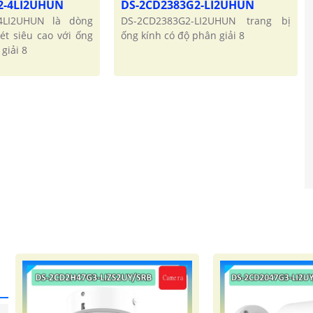
2-4LI2UHUN
DS-2CD2383G2-LI2UHUN
4LI2UHUN là dòng
DS-2CD2383G2-LI2UHUN trang bị
ét siêu cao với ống
ống kính có độ phân giải 8
giải 8