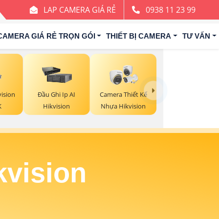
LAP CAMERA GIÁ RẺ
0938 11 23 99
CAMERA GIÁ RẺ TRỌN GÓI
THIẾT BỊ CAMERA
TƯ VẤN
ision
Đầu Ghi Ip AI
Camera Thiết Kế
K
Hikvision
Nhựa Hikvision
kvision