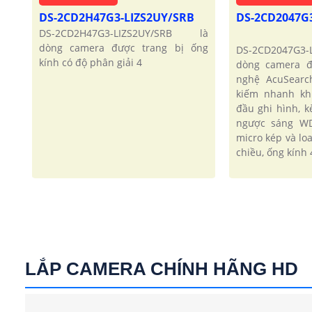
DS-2CD2H47G3-LIZS2UY/SRB
DS-2CD2047G
DS-2CD2H47G3-LIZS2UY/SRB là
dòng camera được trang bị ống
DS-2CD2047G3
kính có độ phân giải 4
dòng camera đ
nghệ AcuSearc
kiếm nhanh kh
đầu ghi hình, 
ngược sáng WD
micro kép và lo
chiều, ống kính 
LẮP CAMERA CHÍNH HÃNG HD