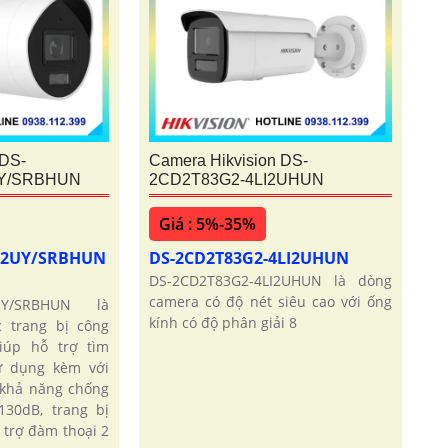
 DS-
Camera Hikvision DS-
UY/SRBHUN
2CD2T83G2-4LI2UHUN
Giá : 5%-35%
LI2UY/SRBHUN
DS-2CD2T83G2-4LI2UHUN
DS-2CD2T83G2-4LI2UHUN là dòng
camera có độ nét siêu cao với ống
2UY/SRBHUN là
kính có độ phân giải 8
 trang bị công
iúp hỗ trợ tìm
ử dụng kèm với
 khả năng chống
30dB, trang bị
 trợ đàm thoại 2