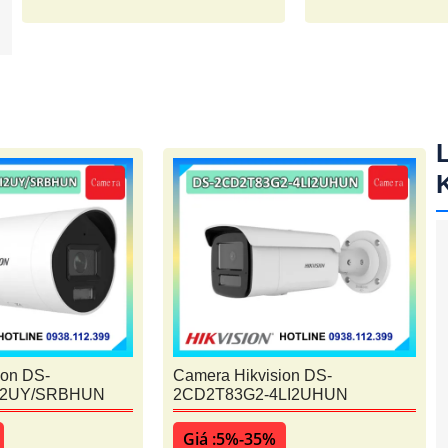
ion DS-
Camera Hikvision DS-
I2UY/SRBHUN
2CD2T83G2-4LI2UHUN
Giá :5%-35%