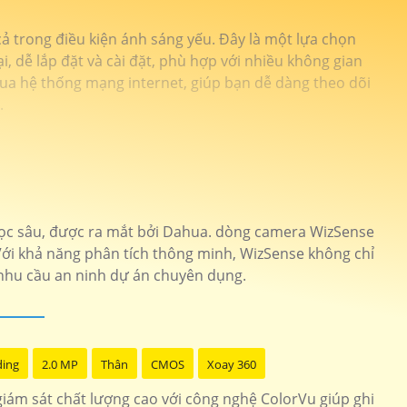
 trong điều kiện ánh sáng yếu. Đây là một lựa chọn
, dễ lắp đặt và cài đặt, phù hợp với nhiều không gian
ua hệ thống mạng internet, giúp bạn dễ dàng theo dõi
.
học sâu, được ra mắt bởi Dahua. dòng camera WizSense
 Với khả năng phân tích thông minh, WizSense không chỉ
 nhu cầu an ninh dự án chuyên dụng.
ding
2.0 MP
Thân
CMOS
Xoay 360
iám sát chất lượng cao với công nghệ ColorVu giúp ghi