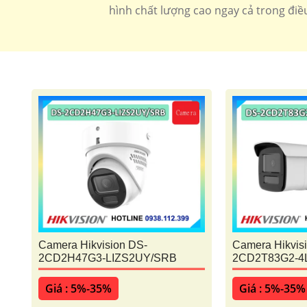
hình chất lượng cao ngay cả trong điều
Camera Hikvision DS-
Camera Hikvis
2CD2H47G3-LIZS2UY/SRB
2CD2T83G2-4
Giá : 5%-35%
Giá : 5%-35%