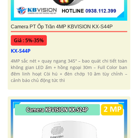
Camera PT Ốp Trần 4MP KBVISION KX-S44P
Giá : 5%-35%
KX-S44P
4MP sắc nét + quay ngang 345° – bao quát chi tiết toàn
không gian LED ấm + hồng ngoại 30m – Full Color ban
đêm linh hoạt Còi hú + đèn chớp 10 âm tùy chỉnh –
cảnh báo chủ động tức thì