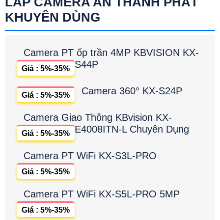
LẮP CAMERA AN THÀNH PHÁT
KHUYÊN DÙNG
Camera PT ốp trần 4MP KBVISION KX-
S44P
Giá : 5%-35%
Camera 360° KX-S24P
Giá : 5%-35%
Camera Giao Thông KBvision KX-
E4008ITN-L Chuyên Dụng
Giá : 5%-35%
Camera PT WiFi KX-S3L-PRO
Giá : 5%-35%
Camera PT WiFi KX-S5L-PRO 5MP
Giá : 5%-35%