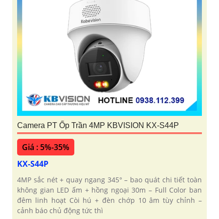
Camera PT Ốp Trần 4MP KBVISION KX-S44P
Giá : 5%-35%
KX-S44P
4MP sắc nét + quay ngang 345° – bao quát chi tiết toàn
không gian LED ấm + hồng ngoại 30m – Full Color ban
đêm linh hoạt Còi hú + đèn chớp 10 âm tùy chỉnh –
cảnh báo chủ động tức thì