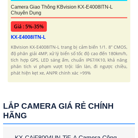
Camera Giao Thông KBvision KX-E4008ITN-L
Chuyên Dụng
Giá : 5%-35%
KX-E4008ITN-L
KBvision KX-E4008ITN-L trang bị cảm biến 1/1. 8” CMOS,
độ phân giải 4MP, xử lý biển số tốc độ cao đến 180km/h,
tích hợp GPS, LED sáng ấm, chuẩn IP67/IK10, khả năng
phân tích vi phạm vượt trội: lấn làn, đi ngược chiều,
phát hiện kẹt xe, ANPR chính xác >99%
LẮP CAMERA GIÁ RẺ CHÍNH
HÃNG
KX-CAiF8004UN-TiF-A Camera Công