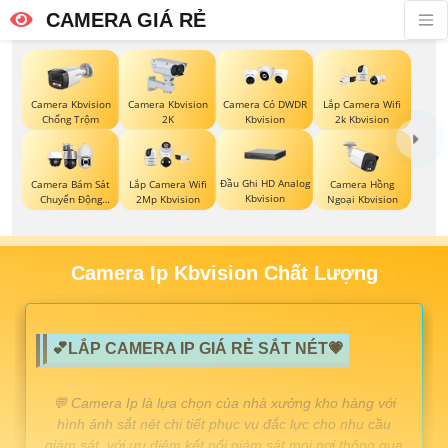
CAMERA GIÁ RẺ
Camera Kbvision
Camera Kbvision
Camera Có DWDR
Lắp Camera Wifi
Chống Trộm
2K
Kbvision
2k Kbvision
Đầu Ghi HD Analog
Camera Bám Sát
Lắp Camera Wifi
Camera Hồng
Kbvision
Chuyển Động
2Mp Kbvision
Ngoại Kbvision
Kbvision
Camera Ip Kbvision Chất Lượng
💕LẮP CAMERA IP GIÁ RẺ SẮT NÉT💗
️💬 Camera Ip là lựa chọn của nhà xưởng kho hàng với
hình ảnh sắt nét chi tiết phục vụ đắc lực cho nhu cầu
giám sát. với ưu điêm kết nối giám sát mọi nơi thông qua