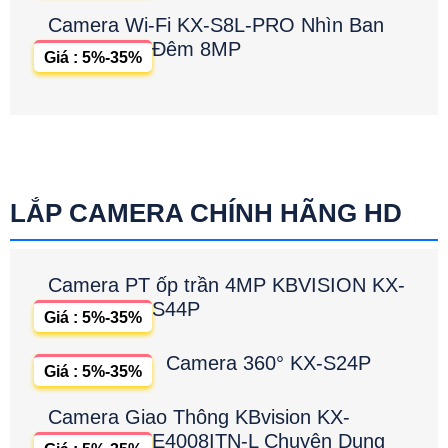
Camera Wi-Fi KX-S8L-PRO Nhìn Ban
Đêm 8MP
Giá : 5%-35%
LẮP CAMERA CHÍNH HÃNG HD
Camera PT ốp trần 4MP KBVISION KX-
S44P
Giá : 5%-35%
Camera 360° KX-S24P
Giá : 5%-35%
Camera Giao Thông KBvision KX-
E4008ITN-L Chuyên Dụng