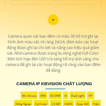
mạng internet camera ip ứng dụng nhiều trong những dự
án lớn🛒
LẮP CAMERA IP GIÁ RẺ
GIÁ THÔNG SỐ
Camera quan sát ban đêm có màu 30 hỗ trợ ghi lại
Camera Ip wifi xoay 360
120.000 VNĐ
▫️ Camera ip wifi 360 chịu
hình ảnh màu sắc rõ ràng 24/24, đảm bảo các hoạt
mưa nắng full hd 1080P
imou-s21fp
động được ghi lại chi tiết và nâng cao hiệu quả giám
Camera Ip cho dự án
📎1.230.000 VNĐ
▫️ Camera Ip thân
sát. Nhờ camera được trang bị công nghệ Full Color
hồng ngoại chuyên dụng cho dự án
công nghê AI
KX-F1459TN2
30m tích hợp đèn LED trợ sáng hỗ trợ ánh sáng cho
Lắp camera ip speedom
23.000.000 VNĐ
▫️ Chỉ cần cắm điện
camera để ghi lại các hoạt động rõ ràng vào ban đêm
sắt nét chất lượng
lên là camera Dahua có thể giám sát
dễ dàng
trực tiếp lên màn hình nhưng điện
thoại thì chưa
KX-E2458IRSN
Lắp camera ip có màu
1.800.000 VNĐ
▫️ Camera ip có màu
CAMERA IP KBVISION CHẤT LƯỢNG
ban đêm
ban đêm hình ảnh sắt nét
DH-
SD3E205DB-GNY
Lắp camera ip giá rẻ
📎 1.600.000 VNĐ
▫️ Hình ảnh FULL
Mic Và Loa
IP66
3D DNR
AI
Dual Light
78°
HD 1080p sắt nét dễ sử dụng
DH-IPC-
HFW2230S
Hồng Ngoại
Full Color
2.0 MP
CMOS
Xoay 360
Thân