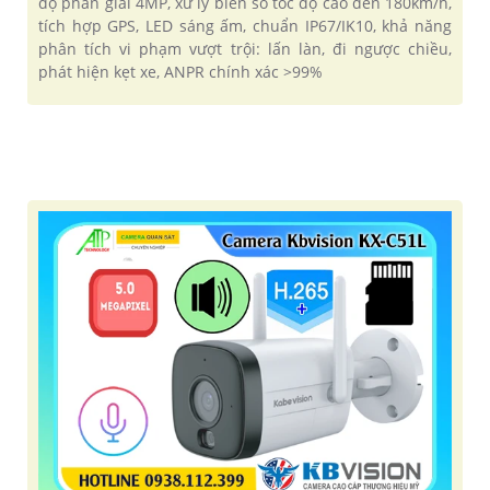
độ phân giải 4MP, xử lý biển số tốc độ cao đến 180km/h,
tích hợp GPS, LED sáng ấm, chuẩn IP67/IK10, khả năng
phân tích vi phạm vượt trội: lấn làn, đi ngược chiều,
phát hiện kẹt xe, ANPR chính xác >99%