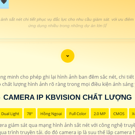
💗
ảnh sắt nét chi tiết phục vụ đắc lực cho nhu cầu giám sát. với ưu điêm
ứng dụng nhiều trong những dự án lớn🛒
GIÁ THÔNG SỐ
120.000 VNĐ
▫️ Camera ip wifi 360 c
📎1.230.000 VNĐ
▫️ Camera Ip thân hồng ngoại c
23.000.000 VNĐ
▫️ Chỉ cần cắm điện lên là camera Dahua c
minh cho phép ghi lại hình ảnh ban đêm sắc nét, chi tiết 
chưa
KX-E
hất lượng hình ảnh rõ ràng trong mọi điều kiện ánh sáng yế
1.800.000 VNĐ
▫️ Camera ip có màu ban đ
📎 1.600.000 VNĐ
▫️ Hình ảnh FULL HD 108
CAMERA IP KBVISION CHẤT LƯỢNG
Dual Light
78°
Hồng Ngoại
Full Color
2.0 MP
CMOS
X
ra giám sát qua mạng hình ảnh sắt nét với công nghệ truy
ua trình truyền tải. do đó camera ip là suu thế lắp camera h