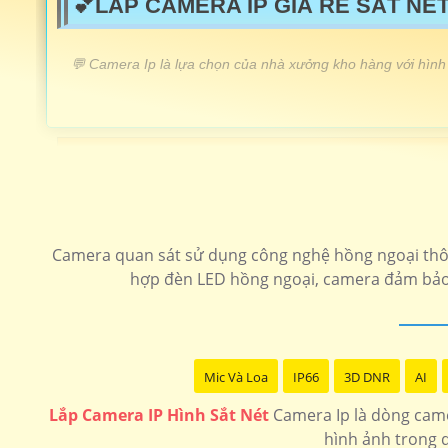
💕LẮP CAMERA IP GIÁ RẺ SẮT NÉT
️💬 Camera Ip là lựa chọn của nhà xưởng kho hàng với hình 
LẮP CAMERA IP GIÁ RẺ
Camera Ip wifi xoay 360
Camera Ip cho dự án
Lắp camera ip speedom sắt nét chất lượng
Camera quan sát sử dụng công nghệ hồng ngoại thông 
hợp đèn LED hồng ngoại, camera đảm bảo c
Lắp camera ip có màu ban đêm
Lắp camera ip giá rẻ
Mic Và Loa
IP66
3D DNR
AI
Lắp Camera IP Hình Sắt Nét
Camera Ip là dòng came
hình ảnh trong q