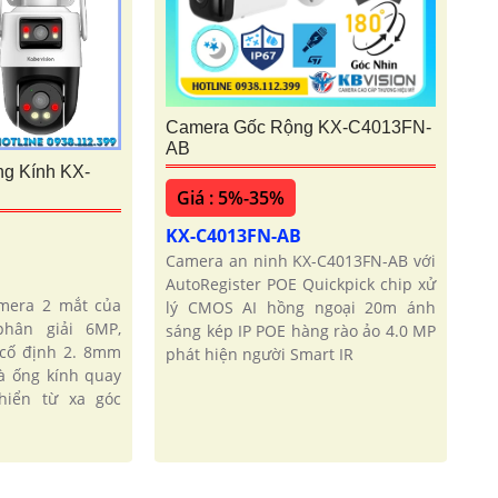
Camera Gốc Rộng KX-C4013FN-
AB
ng Kính KX-
Giá : 5%-35%
KX-C4013FN-AB
Camera an ninh KX-C4013FN-AB với
AutoRegister POE Quickpick chip xử
amera 2 mắt của
lý CMOS AI hồng ngoại 20m ánh
phân giải 6MP,
sáng kép IP POE hàng rào ảo 4.0 MP
 cố định 2. 8mm
phát hiện người Smart IR
à ống kính quay
hiển từ xa góc