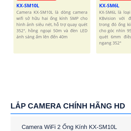
KX-SM10L
KX-SM6L
Camera KX-SM10L là dòng camera
KX-SM6L là loạ
wifi sở hữu hai ống kính 5MP cho
KBvision với 
hình ảnh siêu nét, hỗ trợ quay quét
trong đó ống k
352°, hồng ngoại 50m và đèn LED
cho góc nhìn 9
ánh sáng ấm lên đến 40m
quét 6mm điều
ngang 352°
LẮP CAMERA CHÍNH HÃNG HD
Camera WiFi 2 Ống Kính KX-SM10L