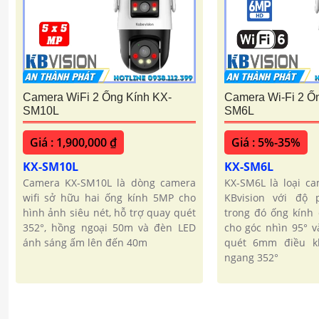
Camera WiFi 2 Ống Kính KX-
Camera Wi-Fi 2 Ố
SM10L
SM6L
Giá : 1,900,000 ₫
Giá : 5%-35%
KX-SM10L
KX-SM6L
Camera KX-SM10L là dòng camera
KX-SM6L là loại c
wifi sở hữu hai ống kính 5MP cho
KBvision với độ 
hình ảnh siêu nét, hỗ trợ quay quét
trong đó ống kính
352°, hồng ngoại 50m và đèn LED
cho góc nhìn 95° v
ánh sáng ấm lên đến 40m
quét 6mm điều k
ngang 352°