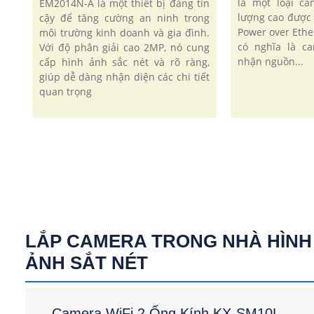
là một loại c
EM2014N-A là một thiết bị đáng tin
lượng cao được
cậy để tăng cường an ninh trong
Power over Ethe
môi trường kinh doanh và gia đình.
có nghĩa là c
Với độ phân giải cao 2MP, nó cung
nhận nguồn...
cấp hình ảnh sắc nét và rõ ràng,
giúp dễ dàng nhận diện các chi tiết
quan trọng
LẮP CAMERA TRONG NHÀ HÌNH
ẢNH SẮT NÉT
Camera WiFi 2 Ống Kính KX-SM10L