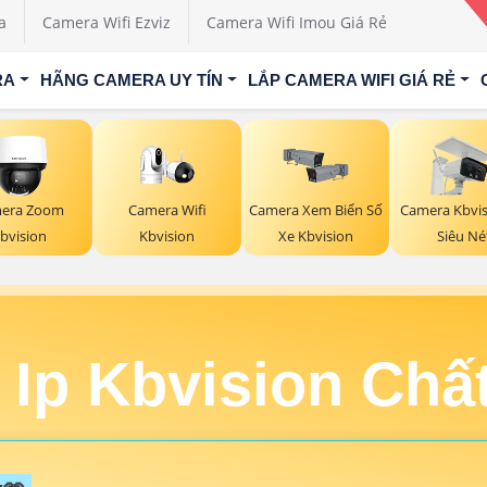
a
Camera Wifi Ezviz
Camera Wifi Imou Giá Rẻ
RA
HÃNG CAMERA UY TÍN
LẮP CAMERA WIFI GIÁ RẺ
Camera Wifi
era Zoom
Camera Xem Biển Số
Camera Kbvis
Kbvision
bvision
Xe Kbvision
Siêu Né
 Ip Kbvision Chấ