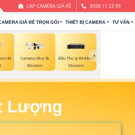
LAP CAMERA GIÁ RẺ
0938 11 23 99
CAMERA GIÁ RẺ TRỌN GÓI
THIẾT BỊ CAMERA
TƯ VẤN
ion 4K
Camera Ultra 3k
Đầu Thu Ip 64 Kênh
t
Kbvision
Kbvision
t Lượng