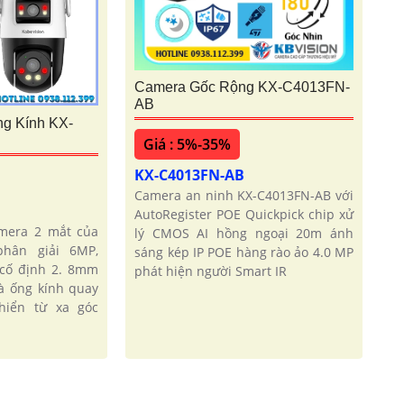
Camera Gốc Rộng KX-C4013FN-
AB
ng Kính KX-
Giá : 5%-35%
KX-C4013FN-AB
Camera an ninh KX-C4013FN-AB với
AutoRegister POE Quickpick chip xử
amera 2 mắt của
lý CMOS AI hồng ngoại 20m ánh
phân giải 6MP,
sáng kép IP POE hàng rào ảo 4.0 MP
 cố định 2. 8mm
phát hiện người Smart IR
à ống kính quay
hiển từ xa góc