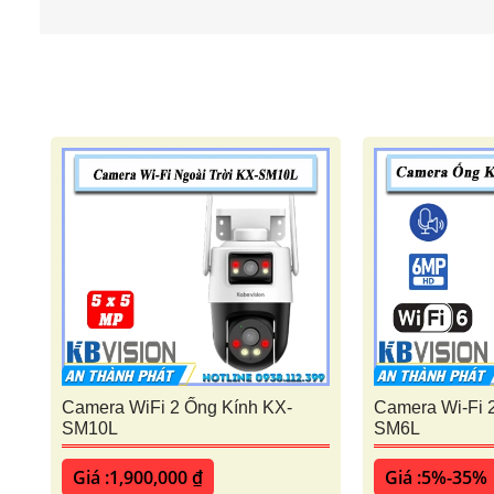
Camera WiFi 2 Ống Kính KX-
Camera Wi-Fi 
SM10L
SM6L
Giá :1,900,000 ₫
Giá :5%-35%