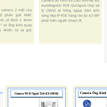
Camera an ninh KX-C4013FN-AB với
AutoRegister POE Quickpick chip xử
i camera 2 mắt của
lý CMOS AI hồng ngoại 20m ánh
độ phân giải 6MP,
sáng kép IP POE hàng rào ảo 4.0 MP
ính cố định 2. 8mm
phát hiện người Smart IR
5° và ống kính quay
 khiển từ xa góc