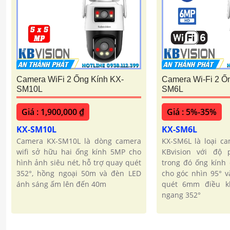
Camera WiFi 2 Ống Kính KX-
Camera Wi-Fi 2 Ố
SM10L
SM6L
Giá : 1,900,000 ₫
Giá : 5%-35%
KX-SM10L
KX-SM6L
Camera KX-SM10L là dòng camera
KX-SM6L là loại c
wifi sở hữu hai ống kính 5MP cho
KBvision với độ 
hình ảnh siêu nét, hỗ trợ quay quét
trong đó ống kính
352°, hồng ngoại 50m và đèn LED
cho góc nhìn 95° v
ánh sáng ấm lên đến 40m
quét 6mm điều k
ngang 352°