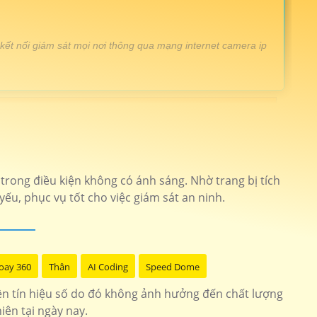
 kết nối giám sát mọi nơi thông qua mạng internet camera ip
hịu mưa nắng full hd 1080P
imou-s21fp
huyên dụng cho dự án công nghê AI
KX-F1459TN2
ó thể giám sát trực tiếp lên màn hình nhưng điện thoại thì
trong điều kiện không có ánh sáng. Nhờ trang bị tích
2458IRSN
u, phục vụ tốt cho việc giám sát an ninh.
êm hình ảnh sắt nét
DH-SD3E205DB-GNY
0p sắt nét dễ sử dụng
DH-IPC-HFW2230S
oay 360
Thân
AI Coding
Speed Dome
ền tín hiệu số do đó không ảnh hưởng đến chất lượng
iên tại ngày nay.