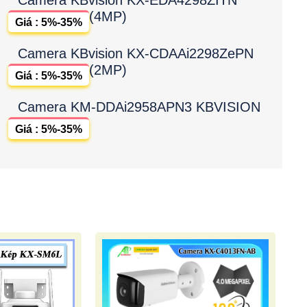
(4MP)
Giá : 5%-35%
Camera KBvision KX-CDAAi2298ZePN
(2MP)
Giá : 5%-35%
Camera KM-DDAi2958APN3 KBVISION
Giá : 5%-35%