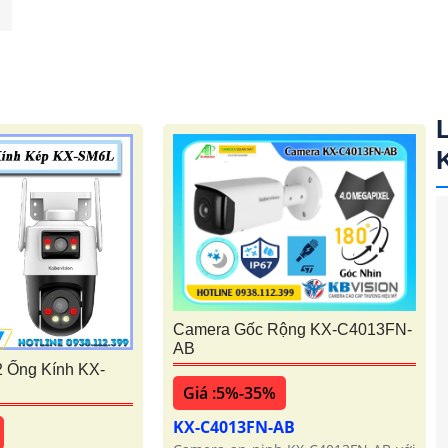
Camera Gốc Rộng KX-C4013FN-
AB
2 Ống Kính KX-
Giá :5%-35%
KX-C4013FN-AB