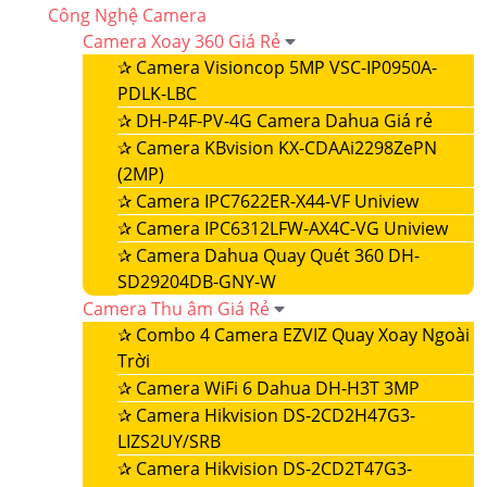
Công Nghệ Camera
Camera Xoay 360 Giá Rẻ
✰
Camera Visioncop 5MP VSC-IP0950A-
PDLK-LBC
✰
DH-P4F-PV-4G Camera Dahua Giá rẻ
✰
Camera KBvision KX-CDAAi2298ZePN
(2MP)
✰
Camera IPC7622ER-X44-VF Uniview
✰
Camera IPC6312LFW-AX4C-VG Uniview
✰
Camera Dahua Quay Quét 360 DH-
SD29204DB-GNY-W
Camera Thu âm Giá Rẻ
✰
Combo 4 Camera EZVIZ Quay Xoay Ngoài
Trời
✰
Camera WiFi 6 Dahua DH-H3T 3MP
✰
Camera Hikvision DS-2CD2H47G3-
LIZS2UY/SRB
✰
Camera Hikvision DS-2CD2T47G3-