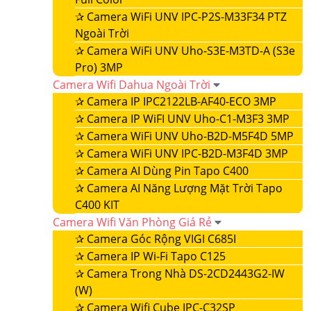
✰
Camera WiFi UNV IPC-P2S-M33F34 PTZ
Ngoài Trời
✰
Camera WiFi UNV Uho-S3E-M3TD-A (S3e
Pro) 3MP
Camera Wifi Dahua Ngoài Trời
✰
Camera IP IPC2122LB-AF40-ECO 3MP
✰
Camera IP WiFI UNV Uho-C1-M3F3 3MP
✰
Camera WiFi UNV Uho-B2D-M5F4D 5MP
✰
Camera WiFi UNV IPC-B2D-M3F4D 3MP
✰
Camera AI Dùng Pin Tapo C400
✰
Camera AI Năng Lượng Mặt Trời Tapo
C400 KIT
Camera Wifi Văn Phòng Giá Rẻ
✰
Camera Góc Rộng VIGI C685I
✰
Camera IP Wi-Fi Tapo C125
✰
Camera Trong Nhà DS-2CD2443G2-IW
(W)
✰
Camera Wifi Cube IPC-C32SP