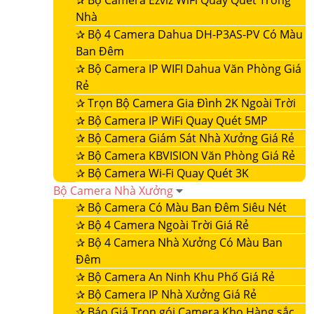
✰
Bộ Camera Ezviz WiFi Quay Quét Trong
Nhà
✰
Bộ 4 Camera Dahua DH-P3AS-PV Có Màu
Ban Đêm
✰
Bộ Camera IP WIFI Dahua Văn Phòng Giá
Rẻ
✰
Trọn Bộ Camera Gia Đình 2K Ngoài Trời
✰
Bộ Camera IP WiFi Quay Quét 5MP
✰
Bộ Camera Giám Sát Nhà Xưởng Giá Rẻ
✰
Bộ Camera KBVISION Văn Phòng Giá Rẻ
✰
Bộ Camera Wi-Fi Quay Quét 3K
Bộ Camera Nhà Xưởng
✰
Bộ Camera Có Màu Ban Đêm Siêu Nét
✰
Bộ 4 Camera Ngoài Trời Giá Rẻ
✰
Bộ 4 Camera Nhà Xưởng Có Màu Ban
Đêm
✰
Bộ Camera An Ninh Khu Phố Giá Rẻ
✰
Bộ Camera IP Nhà Xưởng Giá Rẻ
✰
Báo Giá Trọn gói Camera Kho Hàng sắc