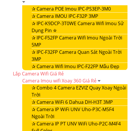
✰
Camera POE Imou IPC-PS3EP-3M0
✰
Camera IMOU IPC-F32P 3MP
✰
IPC-K9DCP-3T0WE Camera Wifi Imou Sử
Dụng Pin ✮
✰
IPC-F52FP Camera Wifi Imou Ngoài Trời
5MP
✰
IPC-F32FP Camera Quan Sát Ngoài Trời
3MP
✰
Camera Wifi Imou IPC-F22FP Mẫu Đẹp
Lắp Camera Wifi Giá Rẻ
Camera Imou wifi Xoay 360 Giá Rẻ
✰
Combo 4 Camera EZVIZ Quay Xoay Ngoài
Trời
✰
Camera WiFi 6 Dahua DH-H3T 3MP
✰
Camera IP WiFi UNV Uho-P3C-M5F4
Ngoài Trời
✰
Camera IP PT UNV WiFi Uho-P2C-M4F4
Full Color