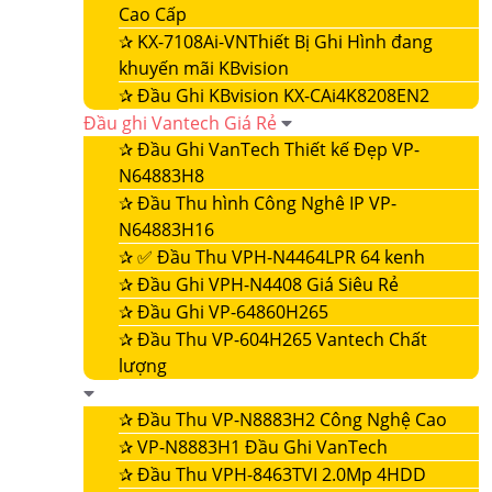
Cao Cấp
✰
KX-7108Ai-VNThiết Bị Ghi Hình đang
khuyến mãi KBvision
✰
Đầu Ghi KBvision KX-CAi4K8208EN2
Đầu ghi Vantech Giá Rẻ
✰
Đầu Ghi VanTech Thiết kế Đẹp VP-
N64883H8
✰
Đầu Thu hình Công Nghê IP VP-
N64883H16
✰
✅ Đầu Thu VPH-N4464LPR 64 kenh
✰
Đầu Ghi VPH-N4408 Giá Siêu Rẻ
✰
Đầu Ghi VP-64860H265
✰
Đầu Thu VP-604H265 Vantech Chất
lượng
✰
Đầu Thu VP-N8883H2 Công Nghệ Cao
✰
VP-N8883H1 Đầu Ghi VanTech
✰
Đầu Thu VPH-8463TVI 2.0Mp 4HDD