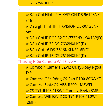
LIS2UY/SRBHUN
✰
Đầu Ghi Hình IP HIKVISION DS-96128NXI-
S16
✰
Đầu ghi hình IP HIKVISION DS-96128NI-
M8
✰
Đầu Ghi IP POE 32 DS-7732NXI-K4/16P(D)
✰
Đầu Ghi IP 32 DS-7632NXI-K2(D)
✰
Đầu Ghi 16 DS-7616NXI-K2/16P(D)
✰
Đầu Ghi IP 16 DS-7616NXI-K2(D)
Thương Hiệu Camera Wifi Ezviz
✰
Combo 4 Camera EZVIZ Quay Xoay Ngoài
Trời
✰
Camera Góc Rộng CS-E4p-R100-8C6WKF
✰
Camera Ezviz CS-HB8-R200-1M8WFL
✰
CS-TY1-R105-1L3WF Camera Ezviz (3MP)
✰
Camera Wifi EZVIZ CS-TY1-R105-1L2WF
(2MP)