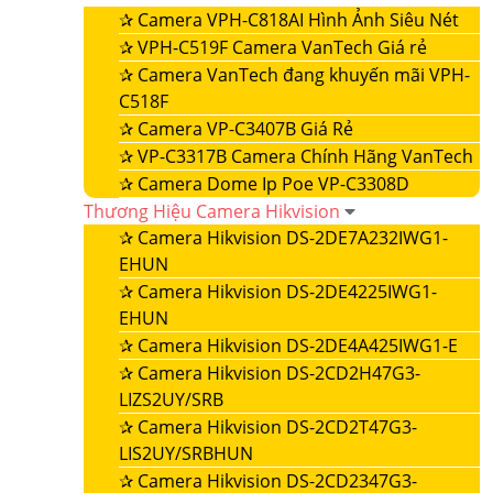
✰
Camera VPH-C818AI Hình Ảnh Siêu Nét
✰
VPH-C519F Camera VanTech Giá rẻ
✰
Camera VanTech đang khuyến mãi VPH-
C518F
✰
Camera VP-C3407B Giá Rẻ
✰
VP-C3317B Camera Chính Hãng VanTech
✰
Camera Dome Ip Poe VP-C3308D
Thương Hiệu Camera Hikvision
✰
Camera Hikvision DS-2DE7A232IWG1-
EHUN
✰
Camera Hikvision DS-2DE4225IWG1-
EHUN
✰
Camera Hikvision DS-2DE4A425IWG1-E
✰
Camera Hikvision DS-2CD2H47G3-
LIZS2UY/SRB
✰
Camera Hikvision DS-2CD2T47G3-
LIS2UY/SRBHUN
✰
Camera Hikvision DS-2CD2347G3-