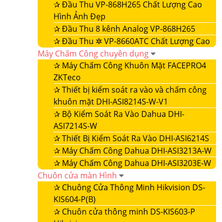
✰
Đầu Thu VP-868H265 Chất Lượng Cao
Hình Ảnh Đẹp
✰
Đầu Thu 8 kênh Analog VP-868H265
✰
Đầu Thu ✲ VP-8660ATC Chất Lượng Cao
Máy Chấm Công chuyên dụng
✰
Máy Chấm Công Khuôn Mặt FACEPRO4
ZKTeco
✰
Thiết bị kiểm soát ra vào và chấm công
khuôn mặt DHI-ASI8214S-W-V1
✰
Bộ Kiểm Soát Ra Vào Dahua DHI-
ASI7214S-W
✰
Thiết Bị Kiểm Soát Ra Vào DHI-ASI6214S
✰
Máy Chấm Công Dahua DHI-ASI3213A-W
✰
Máy Chấm Công Dahua DHI-ASI3203E-W
Chuôn cửa màn Hình
✰
Chuông Cửa Thông Minh Hikvision DS-
KIS604-P(B)
✰
Chuôn cửa thông minh DS-KIS603-P