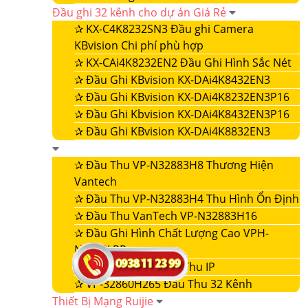
Đầu ghi 32 kênh cho dự án Giá Rẻ
✰
KX-C4K8232SN3 Đầu ghi Camera
KBvision Chi phí phù hợp
✰
KX-CAi4K8232EN2 Đầu Ghi Hình Sắc Nét
✰
Đầu Ghi KBvision KX-DAi4K8432EN3
✰
Đầu Ghi KBvision KX-DAi4K8232EN3P16
✰
Đầu Ghi Kbvision KX-DAi4K8432EN3P16
✰
Đầu Ghi KBvision KX-DAi4K8832EN3
✰
Đầu Thu VP-N32883H8 Thương Hiện
Vantech
✰
Đầu Thu VP-N32883H4 Thu Hình Ổn Định
✰
Đầu Thu VanTech VP-N32883H16
✰
Đầu Ghi Hình Chất Lượng Cao VPH-
N4432LPR
✰
VP-32860NVR Đầu Thu IP
✰
VP-32860H265 Đầu Thu 32 Kênh
Thiết Bị Mạng Ruijie