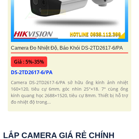
Camera Đo Nhiệt Độ, Báo Khói DS-2TD2617-6/PA
Giá : 5%-35%
DS-2TD2617-6/PA
Camera DS-2TD2617-6/PA sở hữu ống kính ảnh nhiệt
160×120, tiêu cự 6mm, góc nhìn 25°×18. 7° cùng ống
kính quang học 2688×1520, tiêu cự 8mm. Thiết bị hỗ trợ
đo nhiệt độ trong...
LẮP CAMERA GIÁ RẺ CHÍNH