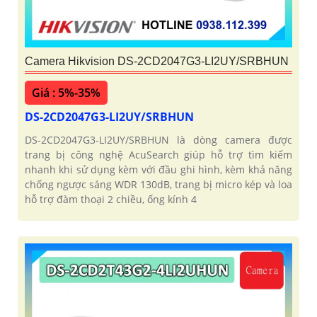
Camera Hikvision DS-2CD2047G3-LI2UY/SRBHUN
Giá : 5%-35%
DS-2CD2047G3-LI2UY/SRBHUN
DS-2CD2047G3-LI2UY/SRBHUN là dòng camera được
trang bị công nghệ AcuSearch giúp hỗ trợ tìm kiếm
nhanh khi sử dụng kèm với đầu ghi hình, kèm khả năng
chống ngược sáng WDR 130dB, trang bị micro kép và loa
hỗ trợ đàm thoại 2 chiều, ống kính 4