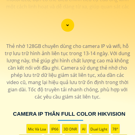
một cách linh hoạt và dễ dàng từ xa, giúp quan sát các
vị trí xa gần một cách chính xác và rõ ràng. Hình ảnh từ
camera này sắc nét và chi tiết, giúp bạn dễ dàng nhận
diện và phân biệt chi tiết trong hình ảnh.
Thẻ nhớ 128GB chuyên dùng cho camera IP và wifi, hỗ
trợ lưu trữ hình ảnh liên tục trong 13-14 ngày. Với dung
lượng này, thẻ giúp ghi hình chất lượng cao mà không
cần kết nối với đầu ghi. Camera sử dụng thẻ nhớ cho
phép lưu trữ dữ liệu giám sát liên tục, xóa dần các
video cũ, mang lại hiệu quả lưu trữ ổn định trong thời
gian dài. Tốc độ truyền tải nhanh chóng, phù hợp với
các yêu cầu giám sát liên tục.
'
CAMERA IP THÂN FULL COLOR HIKVISION
Mic Và Loa
IP66
3D DNR
AI
Dual Light
78°