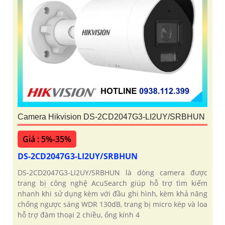
Camera Hikvision DS-2CD2047G3-LI2UY/SRBHUN
Giá : 5%-35%
DS-2CD2047G3-LI2UY/SRBHUN
DS-2CD2047G3-LI2UY/SRBHUN là dòng camera được
trang bị công nghệ AcuSearch giúp hỗ trợ tìm kiếm
nhanh khi sử dụng kèm với đầu ghi hình, kèm khả năng
chống ngược sáng WDR 130dB, trang bị micro kép và loa
hỗ trợ đàm thoại 2 chiều, ống kính 4