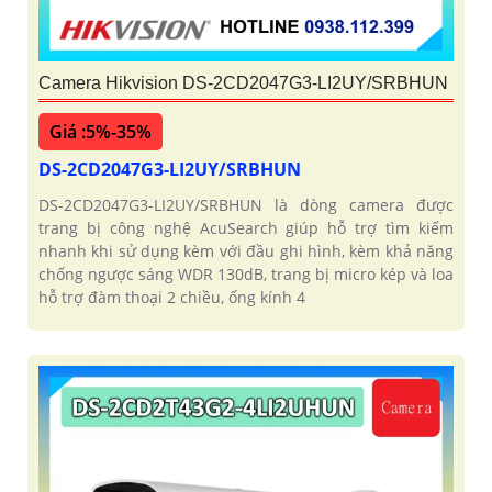
Camera Hikvision DS-2CD2047G3-LI2UY/SRBHUN
Giá :5%-35%
DS-2CD2047G3-LI2UY/SRBHUN
DS-2CD2047G3-LI2UY/SRBHUN là dòng camera được
trang bị công nghệ AcuSearch giúp hỗ trợ tìm kiếm
nhanh khi sử dụng kèm với đầu ghi hình, kèm khả năng
chống ngược sáng WDR 130dB, trang bị micro kép và loa
hỗ trợ đàm thoại 2 chiều, ống kính 4