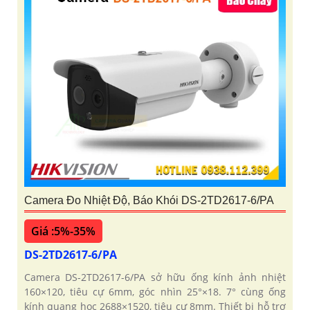
Camera Đo Nhiệt Độ, Báo Khói DS-2TD2617-6/PA
Giá :5%-35%
DS-2TD2617-6/PA
Camera DS-2TD2617-6/PA sở hữu ống kính ảnh nhiệt
160×120, tiêu cự 6mm, góc nhìn 25°×18. 7° cùng ống
kính quang học 2688×1520, tiêu cự 8mm. Thiết bị hỗ trợ