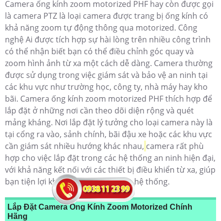
Camera ống kính zoom motorized PHF hay còn được gọi
là camera PTZ là loại camera được trang bị ống kính có
khả năng zoom tự động thông qua motorized. Công
nghệ Ai được tích hợp sự hài lòng trên nhiều công trình
có thể nhận biết bạn có thể điều chỉnh góc quay và
zoom hình ảnh từ xa một cách dễ dàng. Camera thường
được sử dụng trong việc giám sát và bảo vệ an ninh tại
các khu vực như trường học, công ty, nhà máy hay kho
bãi. Camera ống kính zoom motorized PHF thích hợp để
lắp đặt ở những nơi cần theo dõi diện rộng và quét
mảng kháng. Nơi lắp đặt lý tưởng cho loại camera này là
tại cổng ra vào, sảnh chính, bãi đậu xe hoặc các khu vực
cần giám sát nhiều hướng khác nhau,
camera rất phù
hợp cho việc lắp đặt trong các hệ thống an ninh hiện đại,
với khả năng kết nối với các thiết bị điều khiển từ xa, giúp
bạn tiện lợi khi quản lý và giám sát hệ thống.
Lắp Đặt Camera Ống Kính Zoom Motorized Chính
Hãng