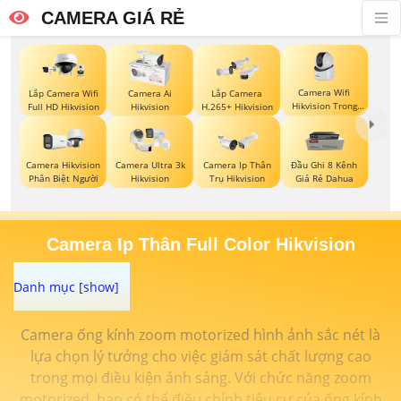
CAMERA GIÁ RẺ
Camera Wifi
Lắp Camera Wifi
Camera Ai
Lắp Camera
Hikvision Trong
Full HD Hikvision
Hikvision
H.265+ Hikvision
Nhà
Camera Hikvision
Camera Ultra 3k
Camera Ip Thân
Đầu Ghi 8 Kênh
Phân Biệt Người
Hikvision
Trụ Hikvision
Giá Rẻ Dahua
Camera Ip Thân Full Color Hikvision
Camera ống kính zoom motorized hình ảnh sắc nét là
lựa chọn lý tưởng cho việc giám sát chất lượng cao
trong mọi điều kiện ánh sáng. Với chức năng zoom
motorized, bạn có thể điều chỉnh tiêu cự của ống kính