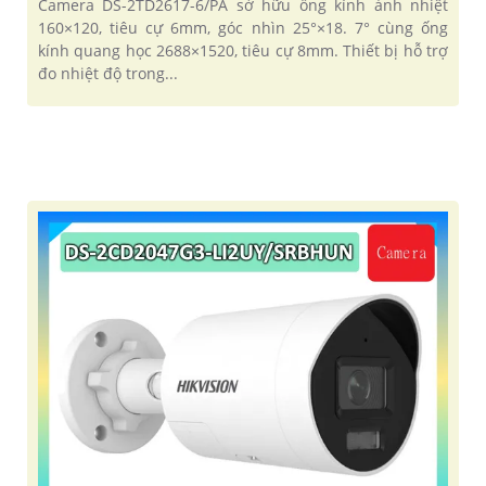
Camera DS-2TD2617-6/PA sở hữu ống kính ảnh nhiệt
160×120, tiêu cự 6mm, góc nhìn 25°×18. 7° cùng ống
kính quang học 2688×1520, tiêu cự 8mm. Thiết bị hỗ trợ
đo nhiệt độ trong...