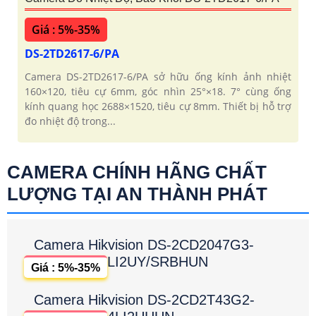
Giá : 5%-35%
DS-2TD2617-6/PA
Camera DS-2TD2617-6/PA sở hữu ống kính ảnh nhiệt
160×120, tiêu cự 6mm, góc nhìn 25°×18. 7° cùng ống
kính quang học 2688×1520, tiêu cự 8mm. Thiết bị hỗ trợ
đo nhiệt độ trong...
CAMERA CHÍNH HÃNG CHẤT
LƯỢNG TẠI AN THÀNH PHÁT
Camera Hikvision DS-2CD2047G3-
LI2UY/SRBHUN
Giá : 5%-35%
Camera Hikvision DS-2CD2T43G2-