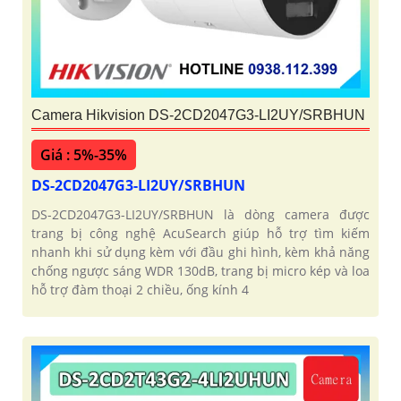
Camera Hikvision DS-2CD2047G3-LI2UY/SRBHUN
Giá : 5%-35%
DS-2CD2047G3-LI2UY/SRBHUN
DS-2CD2047G3-LI2UY/SRBHUN là dòng camera được
trang bị công nghệ AcuSearch giúp hỗ trợ tìm kiếm
nhanh khi sử dụng kèm với đầu ghi hình, kèm khả năng
chống ngược sáng WDR 130dB, trang bị micro kép và loa
hỗ trợ đàm thoại 2 chiều, ống kính 4