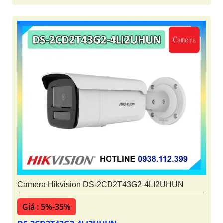
Camera Hikvision DS-2CD2T43G2-4LI2UHUN
Giá : 5%-35%