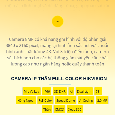
một cách linh hoạt và dễ dàng từ xa, giúp quan sát các
vị trí xa gần một cách chính xác và rõ ràng. Hình ảnh từ
camera này sắc nét và chi tiết, giúp bạn dễ dàng nhận
diện và phân biệt chi tiết trong hình ảnh.
Camera 8MP có khả năng ghi hình với độ phân giải
3840 x 2160 pixel, mang lại hình ảnh sắc nét với chuẩn
hình ảnh chất lượng 4K. Với 8 triệu điểm ảnh, camera
sẽ thích hợp cho các hệ thống giám sát yêu cầu chất
lượng cao như ngân hàng hoặc quầy thanh toán
CAMERA IP THÂN FULL COLOR HIKVISION
Mic Và Loa
IP66
3D DNR
AI
Dual Light
78°
'
Hồng Ngoại
Full Color
Speed Dome
AI Coding
2.0 MP
Thân
CMOS
Xoay 360