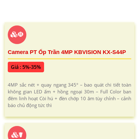
☫
Camera PT Ốp Trần 4MP KBVISION KX-S44P
Giá : 5%-35%
4MP sắc nét + quay ngang 345° – bao quát chi tiết toàn
không gian LED ấm + hồng ngoại 30m – Full Color ban
đêm linh hoạt Còi hú + đèn chớp 10 âm tùy chỉnh – cảnh
báo chủ động tức thì
☤