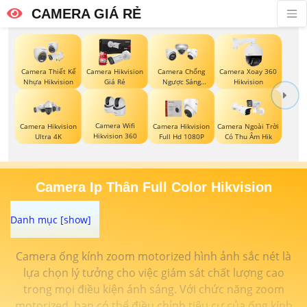
CAMERA GIÁ RẺ
Camera Thiết Kế
Camera Hikvision
Camera Chống
Camera Xoay 360
Nhựa Hikvision
Giá Rẻ
Ngược Sáng
Hikvision
Hikvision
Camera Wifi
Camera Hikvision
Camera Hikvision
Camera Ngoài Trời
Hikvision 360
Ultra 4K
Full Hd 1080P
Có Thu Âm Hik
Camera Ip Thân Full Color Hikvision
Camera ống kính zoom motorized hình ảnh sắc nét là
lựa chọn lý tưởng cho việc giám sát chất lượng cao
trong mọi điều kiện ánh sáng. Với chức năng zoom
motorized, bạn có thể điều chỉnh tiêu cự của ống kính