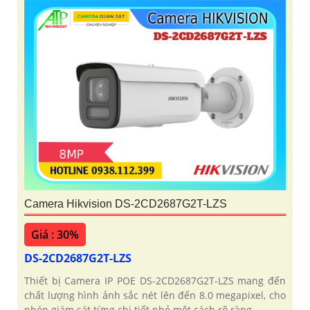
Camera Hikvision DS-2CD2687G2T-LZS
Giá : 30%
DS-2CD2687G2T-LZS
Thiết bị Camera IP POE DS-2CD2687G2T-LZS mang đến
chất lượng hình ảnh sắc nét lên đến 8.0 megapixel, cho
phép giám sát từng chi tiết nhỏ một cách rõ ràng