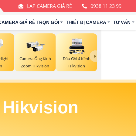
LAP CAMERA GIÁ RẺ
0938 11 23 99
CAMERA GIÁ RẺ TRỌN GÓI
THIẾT BỊ CAMERA
TƯ VẤN
light
Camera Ống Kính
Đầu Ghi 4 Kênh
on
Zoom Hikvision
Hikvision
 Hikvision