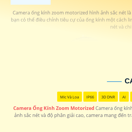
Camera ống kính zoom motorized hình ảnh sắc nét là 
bạn có thể điều chỉnh tiêu cự của ống kính một cách li
nét và chi
C
Mic Và Loa
IP66
3D DNR
AI
Camera Ống Kính Zoom Motorized
Camera ống kính 
ảnh sắc nét và độ phân giải cao, camera mang đến t