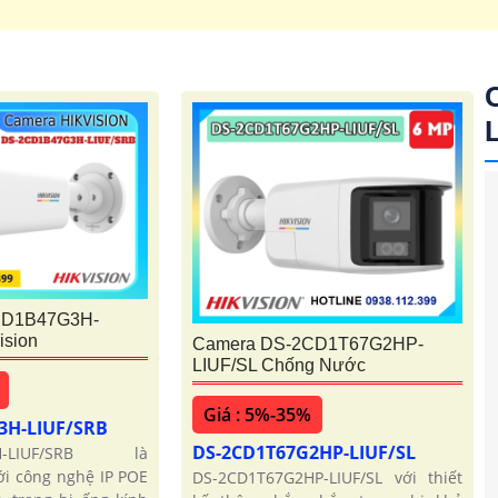
'
CD1B47G3H-
ision
Camera DS-2CD1T67G2HP-
LIUF/SL Chống Nước
Giá : 5%-35%
3H-LIUF/SRB
DS-2CD1T67G2HP-LIUF/SL
3H-LIUF/SRB là
ới công nghệ IP POE
DS-2CD1T67G2HP-LIUF/SL với thiết