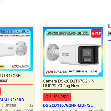
CD1B47G3H-
ision
Camera DS-2CD1T67G2HP-
LIUF/SL Chống Nước
Giá :5%-35%
3H-LIUF/SRB
DS-2CD1T67G2HP-LIUF/SL
3H-LIUF/SRB là
ới công nghệ IP POE
DS-2CD1T67G2HP-LIUF/SL với thiết