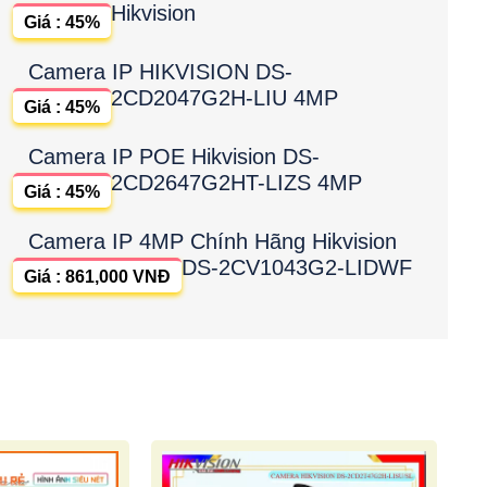
Hikvision
Giá : 45%
Camera IP HIKVISION DS-
2CD2047G2H-LIU 4MP
Giá : 45%
Camera IP POE Hikvision DS-
2CD2647G2HT-LIZS 4MP
Giá : 45%
Camera IP 4MP Chính Hãng Hikvision
DS-2CV1043G2-LIDWF
Giá : 861,000 VNĐ