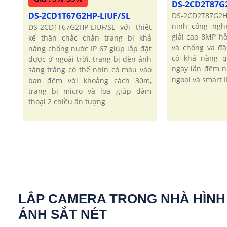
DS-2CD2T87G
DS-2CD1T67G2HP-LIUF/SL
DS-2CD2T87G2H
ninh công ngh
DS-2CD1T67G2HP-LIUF/SL với thiết
giải cao 8MP h
kế thân chắc chắn trang bị khả
và chống va đ
năng chống nước IP 67 giúp lắp đặt
có khả năng q
được ở ngoài trời, trang bị đèn ánh
ngày lẫn đêm 
sáng trắng có thể nhìn có màu vào
ngoại và smart I
ban đêm với khoảng cách 30m,
trang bị micro và loa giúp đàm
thoại 2 chiều ấn tượng
LẮP CAMERA TRONG NHÀ HÌNH
ẢNH SẮT NÉT