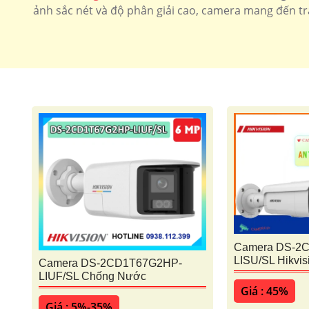
ảnh sắc nét và độ phân giải cao, camera mang đến t
Camera DS-2
LISU/SL Hikvis
Camera DS-2CD1T67G2HP-
LIUF/SL Chống Nước
Giá : 45%
Giá : 5%-35%