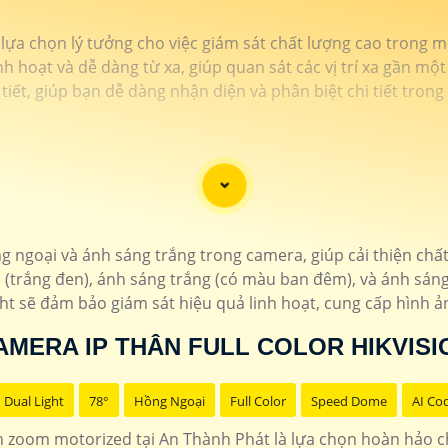
lựa chọn lý tưởng cho việc giám sát chất lượng cao trong m
nh hoạt và dễ dàng từ xa, giúp quan sát các vị trí xa gần mộ
 tiết, giúp bạn dễ dàng nhận diện và phân biệt chi tiết tron
g ngoại và ánh sáng trắng trong camera, giúp cải thiện chấ
 (trắng đen), ánh sáng trắng (có màu ban đêm), và ánh sáng
t sẽ đảm bảo giám sát hiệu quả linh hoạt, cung cấp hình ả
AMERA IP THÂN FULL COLOR HIKVISI
Dual Light
78°
Hồng Ngoại
Full Color
Speed Dome
AI Co
zoom motorized tại An Thành Phát là lựa chọn hoàn hảo cho