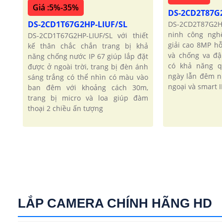
Giá :5%-35%
DS-2CD2T87G
DS-2CD1T67G2HP-LIUF/SL
DS-2CD2T87G2H
ninh công ngh
DS-2CD1T67G2HP-LIUF/SL với thiết
giải cao 8MP h
kế thân chắc chắn trang bị khả
và chống va đ
năng chống nước IP 67 giúp lắp đặt
có khả năng q
được ở ngoài trời, trang bị đèn ánh
ngày lẫn đêm 
sáng trắng có thể nhìn có màu vào
ngoại và smart I
ban đêm với khoảng cách 30m,
trang bị micro và loa giúp đàm
thoại 2 chiều ấn tượng
LẮP CAMERA CHÍNH HÃNG HD