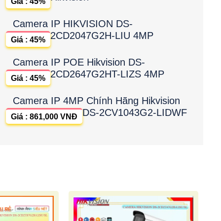
Giá : 45%
Camera IP HIKVISION DS-
2CD2047G2H-LIU 4MP
Giá : 45%
Camera IP POE Hikvision DS-
2CD2647G2HT-LIZS 4MP
Giá : 45%
Camera IP 4MP Chính Hãng Hikvision
DS-2CV1043G2-LIDWF
Giá : 861,000 VNĐ