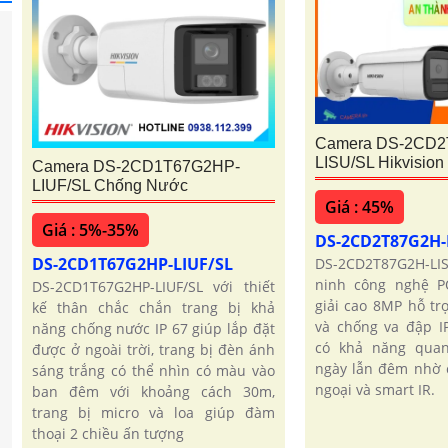
Camera DS-2CD2
LISU/SL Hikvision
Camera DS-2CD1T67G2HP-
LIUF/SL Chống Nước
Giá : 45%
Giá : 5%-35%
DS-2CD2T87G2H-
DS-2CD1T67G2HP-LIUF/SL
DS-2CD2T87G2H-LIS
ninh công nghệ 
DS-2CD1T67G2HP-LIUF/SL với thiết
giải cao 8MP hỗ tr
kế thân chắc chắn trang bị khả
và chống va đập I
năng chống nước IP 67 giúp lắp đặt
có khả năng quan
được ở ngoài trời, trang bị đèn ánh
ngày lẫn đêm nhờ 
sáng trắng có thể nhìn có màu vào
ngoại và smart IR.
ban đêm với khoảng cách 30m,
trang bị micro và loa giúp đàm
thoại 2 chiều ấn tượng