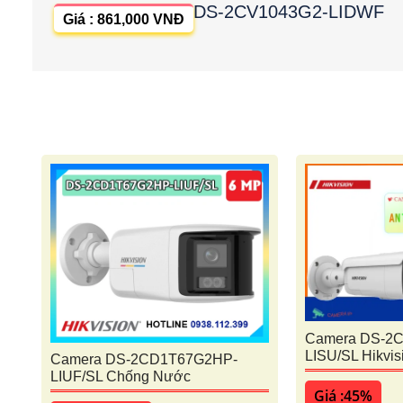
DS-2CV1043G2-LIDWF
Giá : 861,000 VNĐ
Camera DS-2
LISU/SL Hikvis
Camera DS-2CD1T67G2HP-
LIUF/SL Chống Nước
Giá :45%