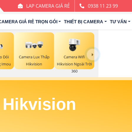
LAP CAMERA GIÁ RẺ
0938 11 23 99
CAMERA GIÁ RẺ TRỌN GÓI
THIẾT BỊ CAMERA
TƯ VẤN
Camera Wifi
o Dỏi
Camera Lux Thấp
Hikvision Ngoài Trời
g Imou
Hikvision
360
 Hikvision