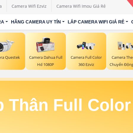
a
Camera Wifi Ezviz
Camera Wifi Imou Giá Rẻ
RA
HÃNG CAMERA UY TÍN
LẮP CAMERA WIFI GIÁ RẺ
ra Questek
Camera Dahua Full
Camera Full Color
Camera The
Hd 1080P
360 Ezviz
Chuyển Độn
 Thân Full Color