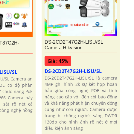
DS-2CD2T47G2H-LISU/SL
T87G2H-
Camera Hikvision
Giá : 45%
DS-2CD2T47G2H-LISU/SL
LISU/SL
DS-2CD2T47G2H-LISU/SL là camera
U/SL Camera an
4MP ghi hình 2k sự kết hợp hoàn
POE có độ phân
hảo giữa công nghệ POE và tính
ợ chức năng PoE
năng cao cấp với đèn còi báo động
P66 Camera này
và khả năng phát hiện chuyển động
 sát rõ nét cả
cũng như con người. Camera được
công nghệ hồng
trang bị chống ngược sáng DWDR
130db cho hình ảnh rõ nét ở mọi
điều kiện ánh sáng