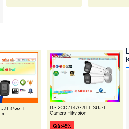
DS-2CD2T47G2H-LISU/SL
CD2T87G2H-
Camera Hikvision
ion
Giá :45%