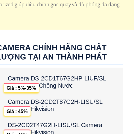
orized giúp điều chỉnh góc quay và độ phóng đa dạng
CAMERA CHÍNH HÃNG CHẤT
LƯỢNG TẠI AN THÀNH PHÁT
Camera DS-2CD1T67G2HP-LIUF/SL
Chống Nước
Giá : 5%-35%
Camera DS-2CD2T87G2H-LISU/SL
Hikvision
Giá : 45%
DS-2CD2T47G2H-LISU/SL Camera
Hikvision