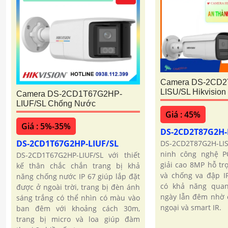
Camera DS-2CD2
LISU/SL Hikvision
Camera DS-2CD1T67G2HP-
LIUF/SL Chống Nước
Giá : 45%
Giá : 5%-35%
DS-2CD2T87G2H-
DS-2CD1T67G2HP-LIUF/SL
DS-2CD2T87G2H-LIS
ninh công nghệ 
DS-2CD1T67G2HP-LIUF/SL với thiết
giải cao 8MP hỗ tr
kế thân chắc chắn trang bị khả
và chống va đập I
năng chống nước IP 67 giúp lắp đặt
có khả năng quan
được ở ngoài trời, trang bị đèn ánh
ngày lẫn đêm nhờ 
sáng trắng có thể nhìn có màu vào
ngoại và smart IR.
ban đêm với khoảng cách 30m,
trang bị micro và loa giúp đàm