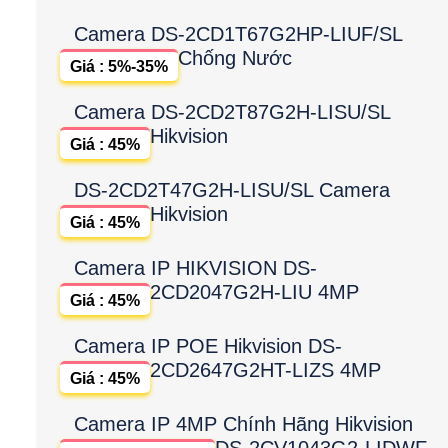
Camera DS-2CD1T67G2HP-LIUF/SL
Chống Nước
Giá : 5%-35%
Camera DS-2CD2T87G2H-LISU/SL
Hikvision
Giá : 45%
DS-2CD2T47G2H-LISU/SL Camera
Hikvision
Giá : 45%
Camera IP HIKVISION DS-
2CD2047G2H-LIU 4MP
Giá : 45%
Camera IP POE Hikvision DS-
2CD2647G2HT-LIZS 4MP
Giá : 45%
Camera IP 4MP Chính Hãng Hikvision
DS-2CV1043G2-LIDWF