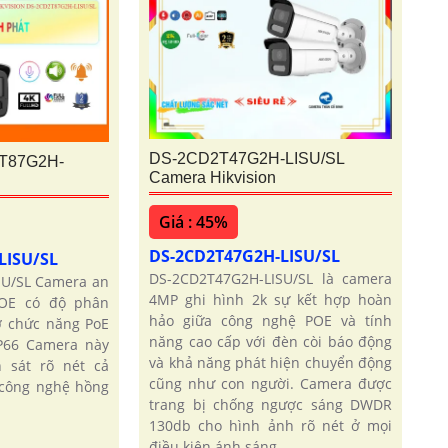
DS-2CD2T47G2H-LISU/SL
T87G2H-
Camera Hikvision
Giá : 45%
DS-2CD2T47G2H-LISU/SL
LISU/SL
DS-2CD2T47G2H-LISU/SL là camera
U/SL Camera an
4MP ghi hình 2k sự kết hợp hoàn
POE có độ phân
hảo giữa công nghệ POE và tính
ợ chức năng PoE
năng cao cấp với đèn còi báo động
P66 Camera này
và khả năng phát hiện chuyển động
 sát rõ nét cả
cũng như con người. Camera được
công nghệ hồng
trang bị chống ngược sáng DWDR
130db cho hình ảnh rõ nét ở mọi
điều kiện ánh sáng