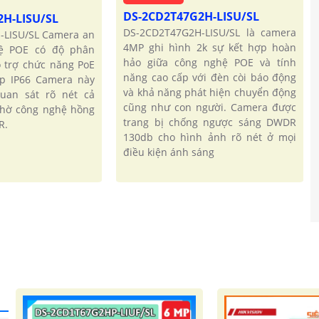
DS-2CD2T47G2H-LISU/SL
2H-LISU/SL
DS-2CD2T47G2H-LISU/SL là camera
-LISU/SL Camera an
4MP ghi hình 2k sự kết hợp hoàn
ệ POE có độ phân
hảo giữa công nghệ POE và tính
ỗ trợ chức năng PoE
năng cao cấp với đèn còi báo động
ập IP66 Camera này
và khả năng phát hiện chuyển động
uan sát rõ nét cả
cũng như con người. Camera được
nhờ công nghệ hồng
trang bị chống ngược sáng DWDR
R.
130db cho hình ảnh rõ nét ở mọi
điều kiện ánh sáng