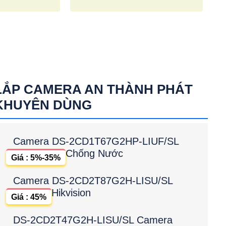
LẮP CAMERA AN THÀNH PHÁT
KHUYÊN DÙNG
Camera DS-2CD1T67G2HP-LIUF/SL
Chống Nước
Giá : 5%-35%
Camera DS-2CD2T87G2H-LISU/SL
Hikvision
Giá : 45%
DS-2CD2T47G2H-LISU/SL Camera