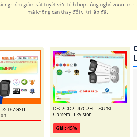
rải nghiệm giám sát tuyệt vời. Tích hợp công nghệ zoom mot
mà không cần thay đổi vị trí lắp đặt.
'
DS-2CD2T47G2H-LISU/SL
CD2T87G2H-
Camera Hikvision
ion
Giá : 45%