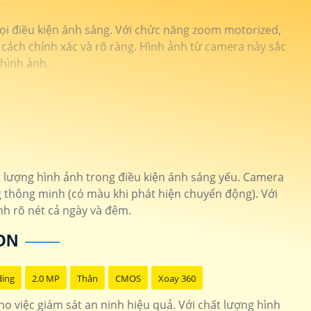
ọi điều kiện ánh sáng. Với chức năng zoom motorized,
t cách chính xác và rõ ràng. Hình ảnh từ camera này sắc
g hình ảnh.
t lượng hình ảnh trong điều kiện ánh sáng yếu. Camera
 thông minh (có màu khi phát hiện chuyển động). Với
nh rõ nét cả ngày và đêm.
ON
ding
2.0 MP
Thân
CMOS
Xoay 360
 việc giám sát an ninh hiệu quả. Với chất lượng hình