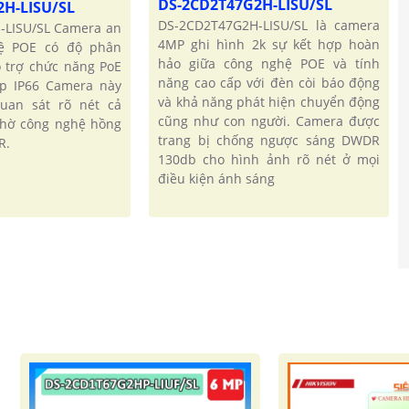
DS-2CD2T47G2H-LISU/SL
2H-LISU/SL
DS-2CD2T47G2H-LISU/SL là camera
-LISU/SL Camera an
4MP ghi hình 2k sự kết hợp hoàn
ệ POE có độ phân
hảo giữa công nghệ POE và tính
ỗ trợ chức năng PoE
năng cao cấp với đèn còi báo động
ập IP66 Camera này
và khả năng phát hiện chuyển động
uan sát rõ nét cả
cũng như con người. Camera được
nhờ công nghệ hồng
trang bị chống ngược sáng DWDR
R.
130db cho hình ảnh rõ nét ở mọi
điều kiện ánh sáng