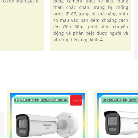
h có độ phân giải 8
dòng camera thiết kế kiểu dáng
thân chắc chắn, trang bị chống
nước IP 67, trang bị khả năng nhìn
có màu vào ban đêm khoảng cách
lên đến 60m, phát hiện chuyển
động và phân biệt được người và
phương tiện, ống kính 4