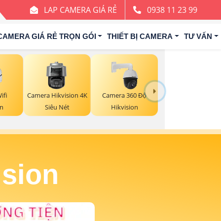
LAP CAMERA GIÁ RẺ
0938 11 23 99
CAMERA GIÁ RẺ TRỌN GÓI
THIẾT BỊ CAMERA
TƯ VẤN
ifi
Camera Hikvision 4K
Camera 360 Độ
on
Siêu Nét
Hikvision
ision