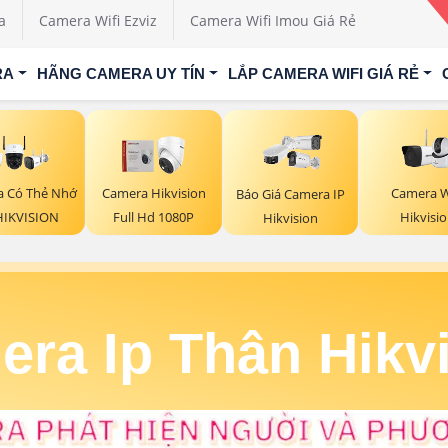
a
Camera Wifi Ezviz
Camera Wifi Imou Giá Rẻ
RA
HÃNG CAMERA UY TÍN
LẮP CAMERA WIFI GIÁ RẺ
Camera W
 Có Thẻ Nhớ
Camera Hikvision
Báo Giá Camera IP
Hikvisi
HIKVISION
Full Hd 1080P
Hikvision
ra Ip Thân Hikv