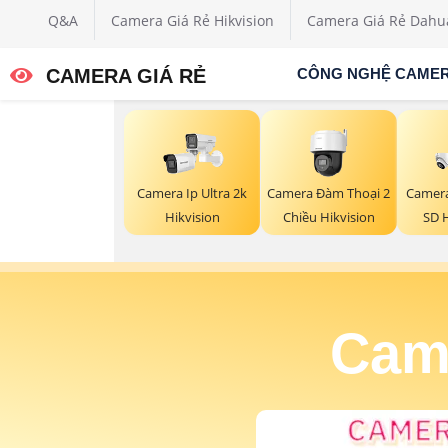
Q&A
Camera Giá Rẻ Hikvision
Camera Giá Rẻ Dahu
CAMERA GIÁ RẺ
CÔNG NGHỆ CAME
Camera Đàm Thoại 2
Camera Ip Ultra 2k
Camera
Chiều Hikvision
Hikvision
SD 
Came