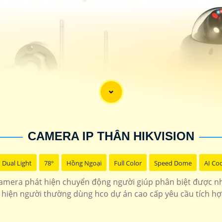
CAMERA IP THÂN HIKVISION
Dual Light
78°
Hồng Ngoại
Full Color
Speed Dome
AI Co
amera phát hiện chuyển động người giúp phân biệt được n
 hiện người thường dùng hco dự án cao cấp yêu cầu tích h