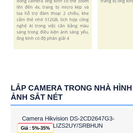
dòng camera ống kính có thể zoom
trang bị ống kín
lên đến 4x, trang bị micro kép và
loa hỗ trợ đàm thoại 2 chiều, khe
cắm thẻ nhớ 512GB, tích hợp công
nghệ AI trong việc cân bằng màu
sáng trong điều kiện ánh sáng yếu,
ống kính có độ phân giải 4
LẮP CAMERA TRONG NHÀ HÌNH
ẢNH SẮT NÉT
Camera Hikvision DS-2CD2647G3-
LIZS2UY/SRBHUN
Giá : 5%-35%