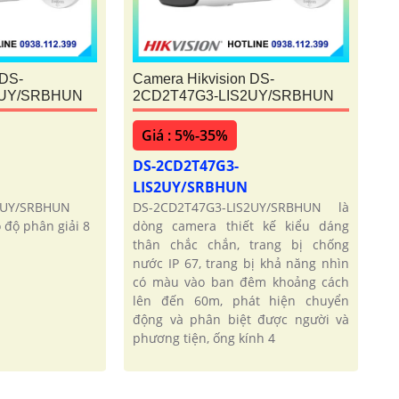
 DS-
Camera Hikvision DS-
2UY/SRBHUN
2CD2T47G3-LIS2UY/SRBHUN
Giá : 5%-35%
DS-2CD2T47G3-
LIS2UY/SRBHUN
2UY/SRBHUN
DS-2CD2T47G3-LIS2UY/SRBHUN là
ó độ phân giải 8
dòng camera thiết kế kiểu dáng
thân chắc chắn, trang bị chống
nước IP 67, trang bị khả năng nhìn
có màu vào ban đêm khoảng cách
lên đến 60m, phát hiện chuyển
động và phân biệt được người và
phương tiện, ống kính 4