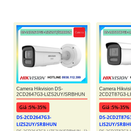
Camera Hikvision DS-
Camera Hikvis
2CD2647G3-LIZS2UY/SRBHUN
2CD2T87G3-L
Giá :5%-35%
Giá :5%-35%
DS-2CD2647G3-
DS-2CD2T87G
LIZS2UY/SRBHUN
LIS2UY/SRB
DS-2CD2647G3-LIZS2UY/SRBHUN là
DS-2CD2T87G3-