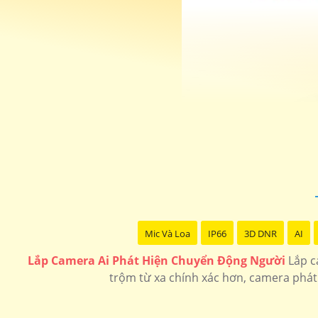
Mic Và Loa
IP66
3D DNR
AI
Lắp Camera Ai Phát Hiện Chuyển Động Người
Lắp c
trộm từ xa chính xác hơn, camera phát