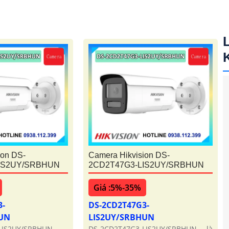
ion DS-
Camera Hikvision DS-
IS2UY/SRBHUN
2CD2T47G3-LIS2UY/SRBHUN
Giá :5%-35%
3-
DS-2CD2T47G3-
HUN
LIS2UY/SRBHUN
LIS2UY/SRBHUN
DS-2CD2T47G3-LIS2UY/SRBHUN là