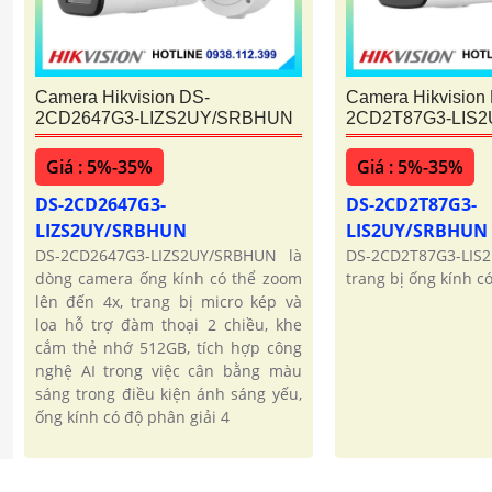
Camera Hikvision DS-
Camera Hikvision
2CD2647G3-LIZS2UY/SRBHUN
2CD2T87G3-LIS
Giá : 5%-35%
Giá : 5%-35%
DS-2CD2647G3-
DS-2CD2T87G3-
LIZS2UY/SRBHUN
LIS2UY/SRBHUN
DS-2CD2647G3-LIZS2UY/SRBHUN là
DS-2CD2T87G3-LIS
dòng camera ống kính có thể zoom
trang bị ống kính c
lên đến 4x, trang bị micro kép và
loa hỗ trợ đàm thoại 2 chiều, khe
cắm thẻ nhớ 512GB, tích hợp công
nghệ AI trong việc cân bằng màu
sáng trong điều kiện ánh sáng yếu,
ống kính có độ phân giải 4