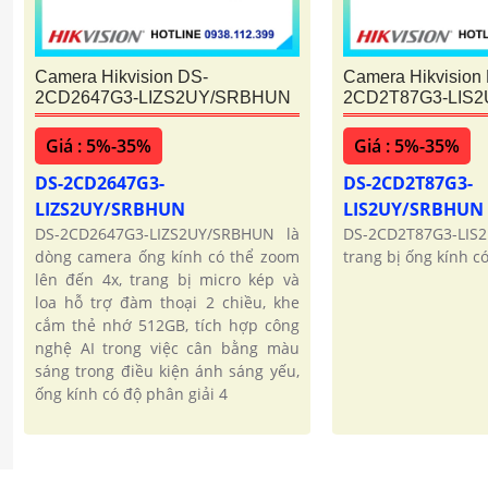
Camera Hikvision DS-
Camera Hikvision
2CD2647G3-LIZS2UY/SRBHUN
2CD2T87G3-LIS
Giá : 5%-35%
Giá : 5%-35%
DS-2CD2647G3-
DS-2CD2T87G3-
LIZS2UY/SRBHUN
LIS2UY/SRBHUN
DS-2CD2647G3-LIZS2UY/SRBHUN là
DS-2CD2T87G3-LIS
dòng camera ống kính có thể zoom
trang bị ống kính c
lên đến 4x, trang bị micro kép và
loa hỗ trợ đàm thoại 2 chiều, khe
cắm thẻ nhớ 512GB, tích hợp công
nghệ AI trong việc cân bằng màu
sáng trong điều kiện ánh sáng yếu,
ống kính có độ phân giải 4