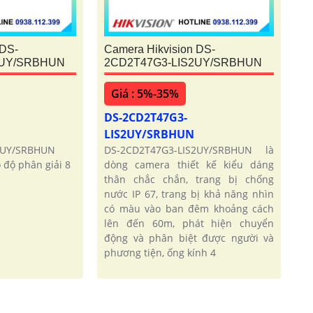
 DS-
Camera Hikvision DS-
2UY/SRBHUN
2CD2T47G3-LIS2UY/SRBHUN
Giá : 5%-35%
DS-2CD2T47G3-
LIS2UY/SRBHUN
2UY/SRBHUN
DS-2CD2T47G3-LIS2UY/SRBHUN là
ó độ phân giải 8
dòng camera thiết kế kiểu dáng
thân chắc chắn, trang bị chống
nước IP 67, trang bị khả năng nhìn
có màu vào ban đêm khoảng cách
lên đến 60m, phát hiện chuyển
động và phân biệt được người và
phương tiện, ống kính 4