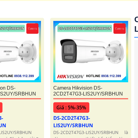
ion DS-
Camera Hikvision DS-
IS2UY/SRBHUN
2CD2T47G3-LIS2UY/SRBHUN
Giá : 5%-35%
3-
DS-2CD2T47G3-
HUN
LIS2UY/SRBHUN
'
LIS2UY/SRBHUN
DS-2CD2T47G3-LIS2UY/SRBHUN là