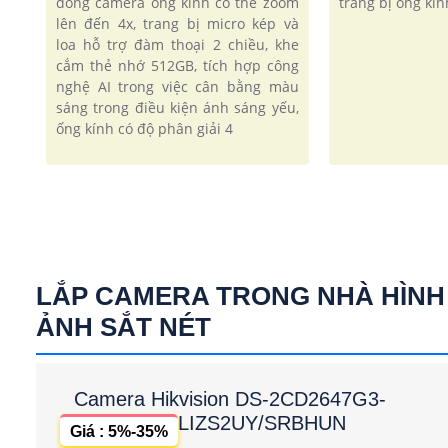
dòng camera ống kính có thể zoom
trang bị ống kín
lên đến 4x, trang bị micro kép và
loa hỗ trợ đàm thoại 2 chiều, khe
cắm thẻ nhớ 512GB, tích hợp công
nghệ AI trong việc cân bằng màu
sáng trong điều kiện ánh sáng yếu,
ống kính có độ phân giải 4
LẮP CAMERA TRONG NHÀ HÌNH
ẢNH SẮT NÉT
Camera Hikvision DS-2CD2647G3-
LIZS2UY/SRBHUN
Giá : 5%-35%