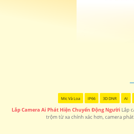
Mic Và Loa
IP66
3D DNR
AI
Lắp Camera Ai Phát Hiện Chuyển Động Người
Lắp c
trộm từ xa chính xác hơn, camera phát