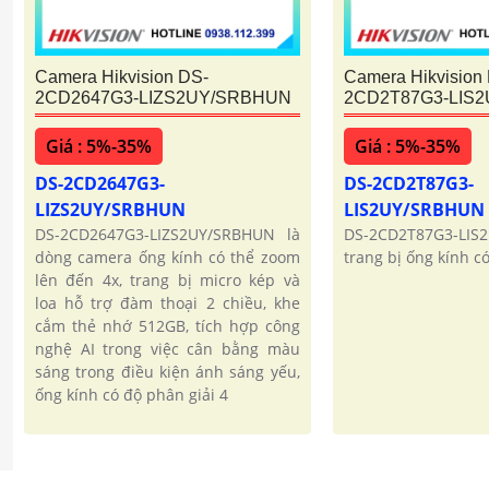
Camera Hikvision DS-
Camera Hikvision
2CD2647G3-LIZS2UY/SRBHUN
2CD2T87G3-LIS
Giá : 5%-35%
Giá : 5%-35%
DS-2CD2647G3-
DS-2CD2T87G3-
LIZS2UY/SRBHUN
LIS2UY/SRBHUN
DS-2CD2647G3-LIZS2UY/SRBHUN là
DS-2CD2T87G3-LIS
dòng camera ống kính có thể zoom
trang bị ống kính c
lên đến 4x, trang bị micro kép và
loa hỗ trợ đàm thoại 2 chiều, khe
cắm thẻ nhớ 512GB, tích hợp công
nghệ AI trong việc cân bằng màu
sáng trong điều kiện ánh sáng yếu,
ống kính có độ phân giải 4