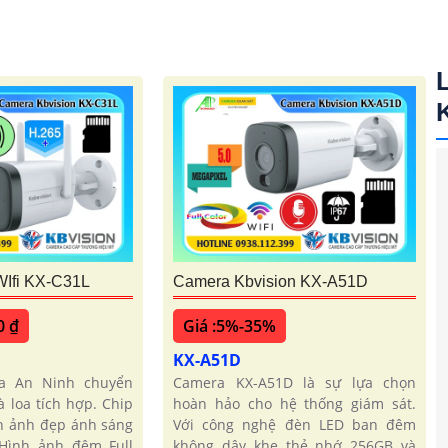
Ifi KX-C31L
Camera Kbvision KX-A51D
0 ₫
Giá :5%-35%
KX-A51D
a An Ninh chuyển
Camera KX-A51D là sự lựa chọn
à loa tích hợp. Chip
hoàn hảo cho hệ thống giám sát.
h ảnh đẹp ánh sáng
Với công nghệ đèn LED ban đêm
Hình ảnh đêm Full
không dây khe thẻ nhớ 256GB và