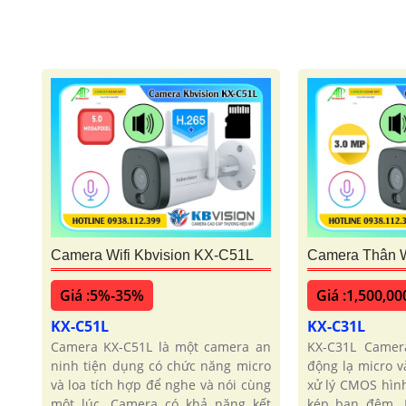
Camera Wifi Kbvision KX-C51L
Camera Thân W
Giá :5%-35%
Giá :1,500,00
KX-C51L
KX-C31L
Camera KX-C51L là một camera an
KX-C31L Camer
ninh tiện dụng có chức năng micro
động lạ micro v
và loa tích hợp để nghe và nói cùng
xử lý CMOS hìn
một lúc. Camera có khả năng kết
kép ban đêm. 