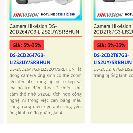
Camera Hikvision DS-
Camera Hikvision
2CD2647G3-LIZS2UY/SRBHUN
2CD2T87G3-LIS
Giá : 5%-35%
Giá : 5%-35%
DS-2CD2647G3-
DS-2CD2T87G3-
LIZS2UY/SRBHUN
LIS2UY/SRBHUN
DS-2CD2647G3-LIZS2UY/SRBHUN là
DS-2CD2T87G3-LIS
dòng camera ống kính có thể zoom
trang bị ống kính c
lên đến 4x, trang bị micro kép và
loa hỗ trợ đàm thoại 2 chiều, khe
cắm thẻ nhớ 512GB, tích hợp công
nghệ AI trong việc cân bằng màu
sáng trong điều kiện ánh sáng yếu,
ống kính có độ phân giải 4