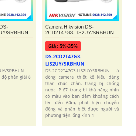
 DS-
Camera Hikvision DS-
2UY/SRBHUN
2CD2T47G3-LIS2UY/SRBHUN
Giá : 5%-35%
DS-2CD2T47G3-
LIS2UY/SRBHUN
2UY/SRBHUN
DS-2CD2T47G3-LIS2UY/SRBHUN là
ó độ phân giải 8
dòng camera thiết kế kiểu dáng
thân chắc chắn, trang bị chống
nước IP 67, trang bị khả năng nhìn
có màu vào ban đêm khoảng cách
lên đến 60m, phát hiện chuyển
động và phân biệt được người và
phương tiện, ống kính 4