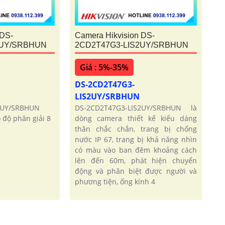
 DS-
Camera Hikvision DS-
2UY/SRBHUN
2CD2T47G3-LIS2UY/SRBHUN
Giá : 5%-35%
DS-2CD2T47G3-
LIS2UY/SRBHUN
2UY/SRBHUN
DS-2CD2T47G3-LIS2UY/SRBHUN là
ó độ phân giải 8
dòng camera thiết kế kiểu dáng
thân chắc chắn, trang bị chống
nước IP 67, trang bị khả năng nhìn
có màu vào ban đêm khoảng cách
lên đến 60m, phát hiện chuyển
động và phân biệt được người và
phương tiện, ống kính 4