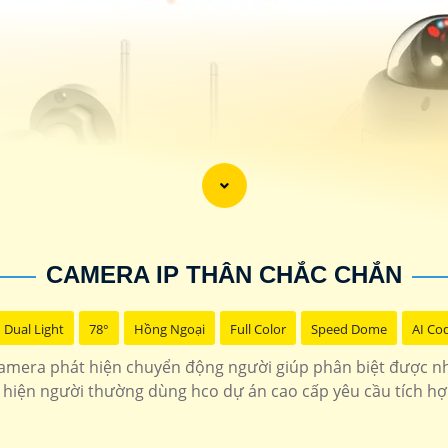
CAMERA IP THÂN CHẮC CHẮN
Dual Light
78°
Hồng Ngoại
Full Color
Speed Dome
AI Co
amera phát hiện chuyển động người giúp phân biệt được n
 hiện người thường dùng hco dự án cao cấp yêu cầu tích h