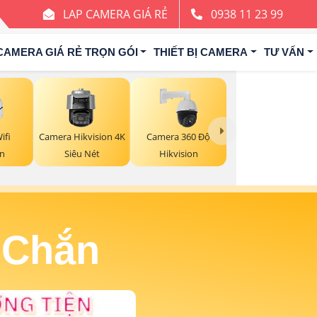
LAP CAMERA GIÁ RẺ
0938 11 23 99
CAMERA GIÁ RẺ TRỌN GÓI
THIẾT BỊ CAMERA
TƯ VẤN
ifi
Camera Hikvision 4K
Camera 360 Độ
on
Siêu Nét
Hikvision
 Chắn