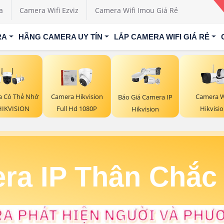
a
Camera Wifi Ezviz
Camera Wifi Imou Giá Rẻ
RA
HÃNG CAMERA UY TÍN
LẮP CAMERA WIFI GIÁ RẺ
Camera W
 Có Thẻ Nhớ
Camera Hikvision
Báo Giá Camera IP
Hikvisi
HIKVISION
Full Hd 1080P
Hikvision
ra IP Thân Chắc