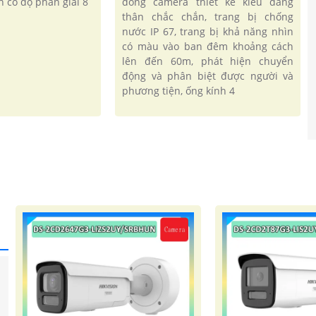
h có độ phân giải 8
dòng camera thiết kế kiểu dáng
thân chắc chắn, trang bị chống
'
nước IP 67, trang bị khả năng nhìn
có màu vào ban đêm khoảng cách
lên đến 60m, phát hiện chuyển
động và phân biệt được người và
phương tiện, ống kính 4