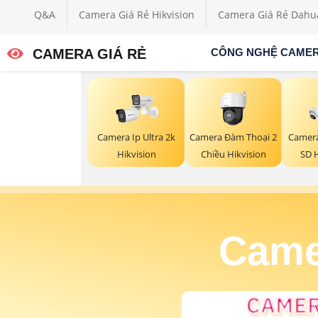
Q&A
Camera Giá Rẻ Hikvision
Camera Giá Rẻ Dahu
CAMERA GIÁ RẺ
CÔNG NGHỆ CAME
Camera Đàm Thoại 2
Camera Ip Ultra 2k
Camera
Chiều Hikvision
Hikvision
SD 
Came