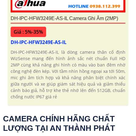
DH-IPC-HFW3249E-AS-IL Camera Ghi Âm (2MP)
Giá : 5%-35%
DH-IPC-HFW3249E-AS-IL
DH-IPC-HFW3249E-AS-IL là dòng camera thân cố định
WizSense mang đến hình ảnh sắc nét chuẩn Full HD
2MP cùng khả năng ghi hình có màu vào ban đêm nhờ
công nghệ đèn kép. Với tầm nhìn hồng ngoại xa tới 50m,
mic ghi âm tích hợp và khả năng phân biệt chính xác
giữa người và xe giúp giám sát hiệu quả và giảm thiểu
cảnh báo giả, hỗ trợ khe thẻ nhớ lên đến 512GB, chuẩn
chống nước IP67 giá rẻ
CAMERA CHÍNH HÃNG CHẤT
LƯỢNG TẠI AN THÀNH PHÁT