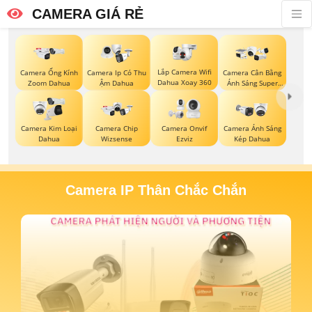
CAMERA GIÁ RẺ
Lắp Camera Wifi
Camera Ống Kính
Camera Ip Có Thu
Camera Cân Bằng
Dahua Xoay 360
Zoom Dahua
Ậm Dahua
Ánh Sáng Super
Adapt
Camera Kim Loại
Camera Chip
Camera Onvif
Camera Ánh Sáng
Dahua
Wizsense
Ezviz
Kép Dahua
Camera IP Thân Chắc Chắn