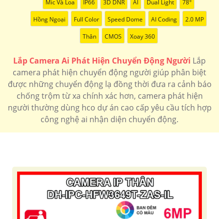
Mic Và Loa
IP66
3D DNR
AI
Dual Light
78°
Hồng Ngoại
Full Color
Speed Dome
AI Coding
2.0 MP
Thân
CMOS
Xoay 360
Lắp Camera Ai Phát Hiện Chuyển Động Người
Lắp
camera phát hiện chuyển động người giúp phân biệt
được những chuyển động lạ đồng thời đưa ra cảnh báo
chống trộm từ xa chính xác hơn, camera phát hiện
người thường dùng hco dự án cao cấp yêu cầu tích hợp
công nghệ ai nhận diện chuyển động.