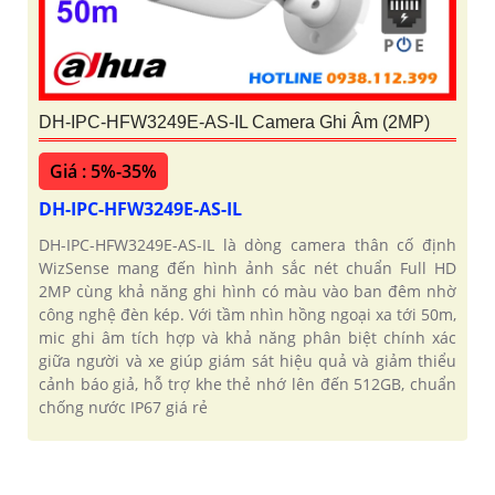
DH-IPC-HFW3249E-AS-IL Camera Ghi Âm (2MP)
Giá : 5%-35%
DH-IPC-HFW3249E-AS-IL
DH-IPC-HFW3249E-AS-IL là dòng camera thân cố định
WizSense mang đến hình ảnh sắc nét chuẩn Full HD
2MP cùng khả năng ghi hình có màu vào ban đêm nhờ
công nghệ đèn kép. Với tầm nhìn hồng ngoại xa tới 50m,
mic ghi âm tích hợp và khả năng phân biệt chính xác
giữa người và xe giúp giám sát hiệu quả và giảm thiểu
cảnh báo giả, hỗ trợ khe thẻ nhớ lên đến 512GB, chuẩn
chống nước IP67 giá rẻ