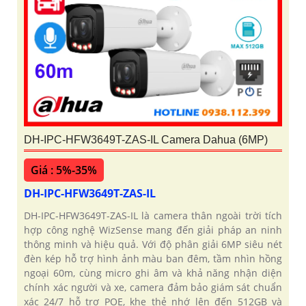
DH-IPC-HFW3649T-ZAS-IL Camera Dahua (6MP)
Giá : 5%-35%
DH-IPC-HFW3649T-ZAS-IL
DH-IPC-HFW3649T-ZAS-IL là camera thân ngoài trời tích
hợp công nghệ WizSense mang đến giải pháp an ninh
thông minh và hiệu quả. Với độ phân giải 6MP siêu nét
đèn kép hỗ trợ hình ảnh màu ban đêm, tầm nhìn hồng
ngoại 60m, cùng micro ghi âm và khả năng nhận diện
chính xác người và xe, camera đảm bảo giám sát chuẩn
xác 24/7 hỗ trợ POE, khe thẻ nhớ lên đến 512GB và