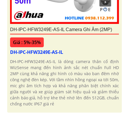
DH-IPC-HFW3249E-AS-IL Camera Ghi Âm (2MP)
Giá : 5%-35%
DH-IPC-HFW3249E-AS-IL
DH-IPC-HFW3249E-AS-IL là dòng camera thân cố định
WizSense mang đến hình ảnh sắc nét chuẩn Full HD
2MP cùng khả năng ghi hình có màu vào ban đêm nhờ
công nghệ đèn kép. Với tầm nhìn hồng ngoại xa tới 50m,
mic ghi âm tích hợp và khả năng phân biệt chính xác
giữa người và xe giúp giám sát hiệu quả và giảm thiểu
cảnh báo giả, hỗ trợ khe thẻ nhớ lên đến 512GB, chuẩn
chống nước IP67 giá rẻ