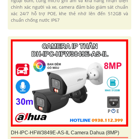
ngoại 60m, cùng micro ghi âm và khả năng nhận diện
chính xác người và xe, camera đảm bảo giám sát chuẩn
xác 24/7 hỗ trợ POE, khe thẻ nhớ lên đến 512GB và
chuẩn chống nước IP67
DH-IPC-HFW3849E-AS-IL Camera Dahua (8MP)