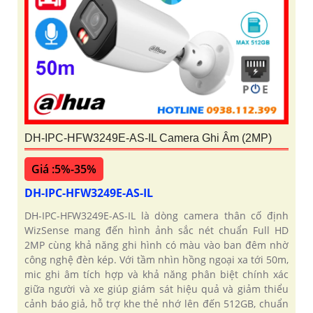
DH-IPC-HFW3249E-AS-IL Camera Ghi Âm (2MP)
Giá :5%-35%
DH-IPC-HFW3249E-AS-IL
DH-IPC-HFW3249E-AS-IL là dòng camera thân cố định
WizSense mang đến hình ảnh sắc nét chuẩn Full HD
2MP cùng khả năng ghi hình có màu vào ban đêm nhờ
công nghệ đèn kép. Với tầm nhìn hồng ngoại xa tới 50m,
mic ghi âm tích hợp và khả năng phân biệt chính xác
giữa người và xe giúp giám sát hiệu quả và giảm thiểu
cảnh báo giả, hỗ trợ khe thẻ nhớ lên đến 512GB, chuẩn