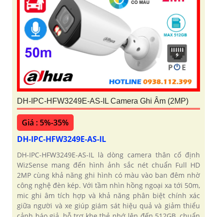
DH-IPC-HFW3249E-AS-IL Camera Ghi Âm (2MP)
Giá : 5%-35%
DH-IPC-HFW3249E-AS-IL
DH-IPC-HFW3249E-AS-IL là dòng camera thân cố định
WizSense mang đến hình ảnh sắc nét chuẩn Full HD
2MP cùng khả năng ghi hình có màu vào ban đêm nhờ
công nghệ đèn kép. Với tầm nhìn hồng ngoại xa tới 50m,
mic ghi âm tích hợp và khả năng phân biệt chính xác
giữa người và xe giúp giám sát hiệu quả và giảm thiểu
cảnh báo giả, hỗ trợ khe thẻ nhớ lên đến 512GB, chuẩn