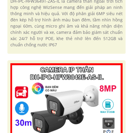
DH-IPC-HFW3649T-ZAS-IL là camera thân ngoài trời tích
hợp công nghệ WizSense mang đến giải pháp an ninh
thông minh và hiệu quả. Với độ phân giải 6MP siêu nét
đèn kép hỗ trợ hình ảnh màu ban đêm, tầm nhìn hồng
ngoại 60m, cùng micro ghi âm và khả năng nhận diện
chính xác người và xe, camera đảm bảo giám sát chuẩn
xác 24/7 hỗ trợ POE, khe thẻ nhớ lên đến 512GB và
chuẩn chống nước IP67