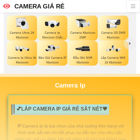
CAMERA GIÁ RẺ
Camera Ultra 2K
Camera Ip
Camera Kbvision
Camera 3D DNR
Kbvision
Kbvision Chất
2MP
Kbvision
Lượng
Báo Giá Camera IP
Camera Ip Ultra 3k
Đầu Ghi NVR
Lắp Camera Wifi
Kbvision
Kbvision
Kbvision
2k Kbvision
Camera Ip
💕LẮP CAMERA IP GIÁ RẺ SẮT NÉT💗
️💬 Camera Ip là lựa chọn của nhà xưởng kho hàng với
hình ảnh sắt nét chi tiết phục vụ đắc lực cho nhu cầu
giám sát. với ưu điêm kết nối giám sát mọi nơi thông qua