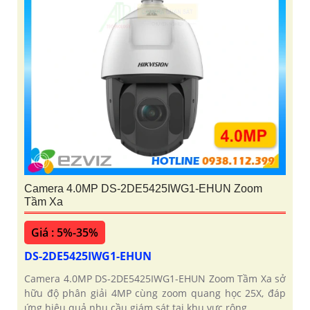
Camera 4.0MP DS-2DE5425IWG1-EHUN Zoom
Tầm Xa
Giá : 5%-35%
DS-2DE5425IWG1-EHUN
Camera 4.0MP DS-2DE5425IWG1-EHUN Zoom Tầm Xa sở
hữu độ phân giải 4MP cùng zoom quang học 25X, đáp
ứng hiệu quả nhu cầu giám sát tại khu vực rộng