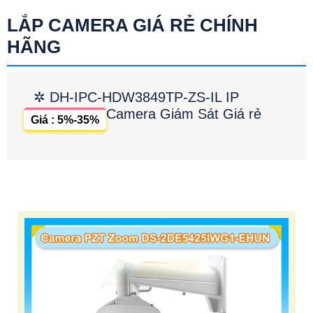
LẮP CAMERA GIÁ RẺ CHÍNH
HÃNG
✲ DH-IPC-HDW3849TP-ZS-IL IP
Camera Giám Sát Giá rẻ
Giá : 5%-35%