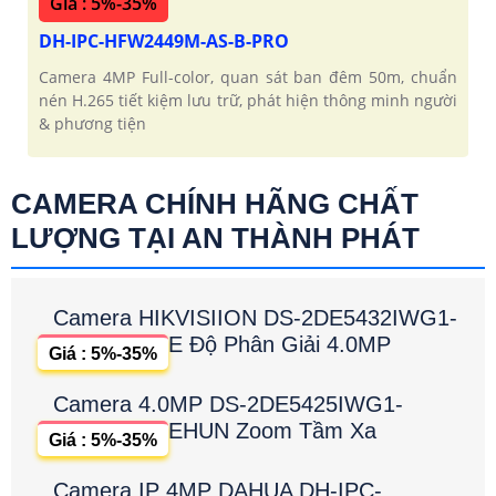
Giá : 5%-35%
DH-IPC-HFW2449M-AS-B-PRO
Camera 4MP Full-color, quan sát ban đêm 50m, chuẩn
nén H.265 tiết kiệm lưu trữ, phát hiện thông minh người
& phương tiện
CAMERA CHÍNH HÃNG CHẤT
LƯỢNG TẠI AN THÀNH PHÁT
Camera HIKVISIION DS-2DE5432IWG1-
E Độ Phân Giải 4.0MP
Giá : 5%-35%
Camera 4.0MP DS-2DE5425IWG1-
EHUN Zoom Tầm Xa
Giá : 5%-35%
Camera IP 4MP DAHUA DH-IPC-