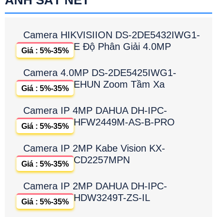
ẢNH SẮT NÉT
Camera HIKVISIION DS-2DE5432IWG1-
E Độ Phân Giải 4.0MP
Giá : 5%-35%
Camera 4.0MP DS-2DE5425IWG1-
EHUN Zoom Tầm Xa
Giá : 5%-35%
Camera IP 4MP DAHUA DH-IPC-
HFW2449M-AS-B-PRO
Giá : 5%-35%
Camera IP 2MP Kabe Vision KX-
CD2257MPN
Giá : 5%-35%
Camera IP 2MP DAHUA DH-IPC-
HDW3249T-ZS-IL
Giá : 5%-35%