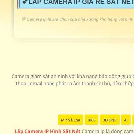
💕LẮP CAMERA IP GIÁ RẺ SẮT NÉT
️💬 Camera Ip là lựa chọn của nhà xưởng kho hàng với hình 
LẮP CAMERA IP GIÁ RẺ
Camera Ip wifi xoay 360
Camera Ip cho dự án
Lắp camera ip speedom sắt nét chất lượng
Camera giám sát an ninh với khả năng báo động giúp 
thoại, email hoặc phát ra âm thanh còi hú, đèn chớ
Lắp camera ip có màu ban đêm
Lắp camera ip giá rẻ
Mic Và Loa
IP66
3D DNR
AI
Lắp Camera IP Hình Sắt Nét
Camera Ip là dòng came