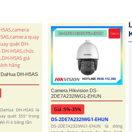
6 DaHua DH-H5AS
Camera Hikvision DS-
2DE7A232IWG1-EHUN
Giá :5%-35%
 DaHua DH-H5AS là
ay quét 355° trong
DS-2DE7A232IWG1-EHUN
Wi-Fi 6 băng tần
DS-2DE7A232IWG1-EHUN là dòng