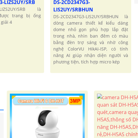
3-LIZS2UY/SRB
DS-2CD2347G3-
-LIZS2UY/SRB là
LIS2UY/SRBHUN
ược trang bị ống
DS-2CD2347G3-LIS2UY/SRBHUN là
giải 4
dòng camera thiết kế kiểu dáng
dome nhỏ gọn phù hợp lắp đặt
trong nhà, nhìn ban đêm có màu
bằng đèn trợ sáng và nhờ công
'
nghệ ColorVU HikAI-ISP, có tính
năng AI giúp nhận diện người và
phương tiện, tích hợp micro kép