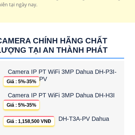
iên tại ngày nay.
CAMERA CHÍNH HÃNG CHẤT
LƯỢNG TẠI AN THÀNH PHÁT
Camera IP PT WiFi 3MP Dahua DH-P3I-
PV
Giá : 5%-35%
Camera IP PT WiFi 3MP Dahua DH-H3I
Giá : 5%-35%
DH-T3A-PV Dahua
Giá : 1,158,500 VNĐ