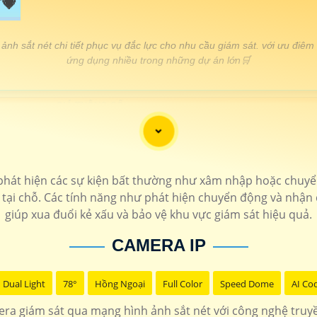
💗
ảnh sắt nét chi tiết phục vụ đắc lực cho nhu cầu giám sát. với ưu điêm
ứng dụng nhiều trong những dự án lớn🛒
GIÁ THÔNG SỐ
120.000 VNĐ
▫️ Camera ip wifi 360 c
📎1.230.000 VNĐ
▫️ Camera Ip thân hồng ngoại c
23.000.000 VNĐ
▫️ Chỉ cần cắm điện lên là camera Dahua c
phát hiện các sự kiện bất thường như xâm nhập hoặc chuyển
chưa
KX-E
p tại chỗ. Các tính năng như phát hiện chuyển động và nhận
1.800.000 VNĐ
▫️ Camera ip có màu ban đ
giúp xua đuổi kẻ xấu và bảo vệ khu vực giám sát hiệu quả.
📎 1.600.000 VNĐ
▫️ Hình ảnh FULL HD 108
CAMERA IP
Dual Light
78°
Hồng Ngoại
Full Color
Speed Dome
AI Co
ra giám sát qua mạng hình ảnh sắt nét với công nghệ truy