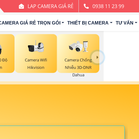
LAP CAMERA GIÁ RẺ
0938 11 23 99
CAMERA GIÁ RẺ TRỌN GÓI
THIẾT BỊ CAMERA
TƯ VẤN
Camera Wifi
0 Độ
Camera Chống
Hikvision
on
Nhiễu 3D-DNR
Dahua