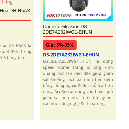
aHua DH-H5AS
Camera Hikvision DS-
2DE7A232IWG1-EHUN
Giá : 5%-35%
Hua DH-H5AS là
quét 355° trong
DS-2DE7A232IWG1-EHUN
i 6 băng tần
DS-2DE7A232IWG1-EHUN là dòng
speed dome trang bị ống kính
quang học lên đến 32X giúp giám
sát khoảng cách xa, nhìn ban đêm
bằng hồng ngoại 200m, hỗ trợ tính
năng AcuSense nâng cao hiệu quả
giám sát an ninh, có tốc độ lấy nét
cao nhờ công nghệ Self-learning