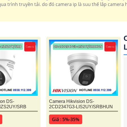
ua trình truyền tải. do đó camera ip là suu thế lắp camera h
ion DS-
Camera Hikvision DS-
IZS2UY/SRB
2CD2347G3-LIS2UY/SRBHUN
Giá : 5%-35%