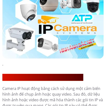
'
CAMERA IP CÓ NHỮNG ĐẶT TÍNH ƯU VIỆT
Camera IP hoạt động bằng cách sử dụng một cảm biến
hình ảnh để chụp ảnh hoặc quay video. Sau đó, dữ liệu
hình ảnh hoặc video được mã hóa thành các gói tin IP và
được truyền qua mạng. Các gói tin IP này có thể được