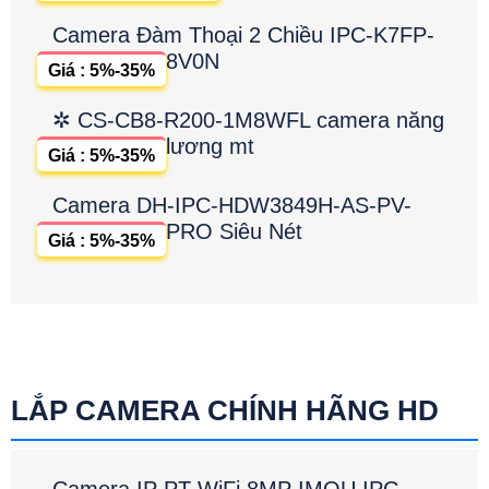
Camera Đàm Thoại 2 Chiều IPC-K7FP-
8V0N
Giá : 5%-35%
✲ CS-CB8-R200-1M8WFL camera năng
lương mt
Giá : 5%-35%
Camera DH-IPC-HDW3849H-AS-PV-
PRO Siêu Nét
Giá : 5%-35%
LẮP CAMERA CHÍNH HÃNG HD