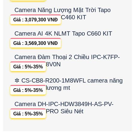
Camera Năng Lượng Mặt Trời Tapo
C460 KIT
Giá : 3,079,300 VNĐ
Camera AI 4K NLMT Tapo C660 KIT
Giá : 3,569,300 VNĐ
Camera Đàm Thoại 2 Chiều IPC-K7FP-
8V0N
Giá : 5%-35%
✲ CS-CB8-R200-1M8WFL camera năng
lương mt
Giá : 5%-35%
Camera DH-IPC-HDW3849H-AS-PV-
PRO Siêu Nét
Giá : 5%-35%