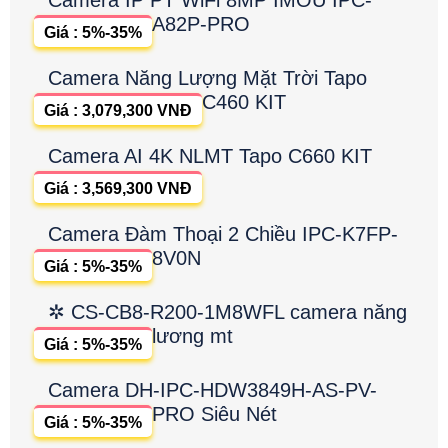
Camera IP PT WiFi 8MP IMOU IPC-
A82P-PRO
Giá : 5%-35%
Camera Năng Lượng Mặt Trời Tapo
C460 KIT
Giá : 3,079,300 VNĐ
Camera AI 4K NLMT Tapo C660 KIT
Giá : 3,569,300 VNĐ
Camera Đàm Thoại 2 Chiều IPC-K7FP-
8V0N
Giá : 5%-35%
✲ CS-CB8-R200-1M8WFL camera năng
lương mt
Giá : 5%-35%
Camera DH-IPC-HDW3849H-AS-PV-
PRO Siêu Nét
Giá : 5%-35%