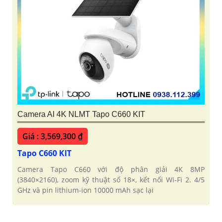
Camera AI 4K NLMT Tapo C660 KIT
Giá : 3,569,300 ₫
Tapo C660 KIT
Camera Tapo C660 với độ phân giải 4K 8MP
(3840×2160), zoom kỹ thuật số 18×, kết nối Wi-Fi 2. 4/5
GHz và pin lithium-ion 10000 mAh sạc lại