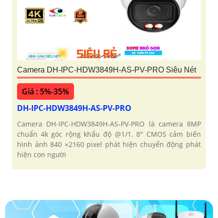
Camera DH-IPC-HDW3849H-AS-PV-PRO Siêu Nét
Giá : 5%-35%
DH-IPC-HDW3849H-AS-PV-PRO
Camera DH-IPC-HDW3849H-AS-PV-PRO là camera 8MP
chuẩn 4k góc rộng khẩu độ @1/1. 8" CMOS cảm biến
hình ảnh 840 ×2160 pixel phát hiện chuyển động phát
hiện con người