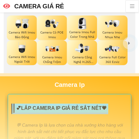
CAMERA GIÁ RẺ
Camera Imou Full
Camera Wifi Imou
Camera Có POE
Camera Imou
Color Trong Nhà
Báo Động
Imou
Nhụa Nhẹ
Camera Wifi Imou
Camera Imou
Camera Công
Camera Full Color
Ngoài Trời
Chống Trộm
Nghệ H.265
360 Ezviz
Hikvision
Camera Ip
💕LẮP CAMERA IP GIÁ RẺ SẮT NÉT💗
️💬 Camera Ip là lựa chọn của nhà xưởng kho hàng với
hình ảnh sắt nét chi tiết phục vụ đắc lực cho nhu cầu
giám sát. với ưu điêm kết nối giám sát mọi nơi thông qua