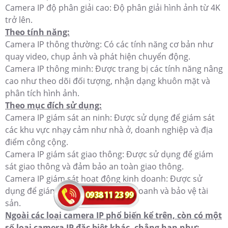
Camera IP độ phân giải cao: Độ phân giải hình ảnh từ 4K
trở lên.
Theo tính năng:
Camera IP thông thường: Có các tính năng cơ bản như
quay video, chụp ảnh và phát hiện chuyển động.
Camera IP thông minh: Được trang bị các tính năng nâng
cao như theo dõi đối tượng, nhận dạng khuôn mặt và
phân tích hình ảnh.
Theo mục đích sử dụng:
Camera IP giám sát an ninh: Được sử dụng để giám sát
các khu vực nhạy cảm như nhà ở, doanh nghiệp và địa
điểm công cộng.
Camera IP giám sát giao thông: Được sử dụng để giám
sát giao thông và đảm bảo an toàn giao thông.
Camera IP giám sát hoạt động kinh doanh: Được sử
dụng để giám sát hoạt động kinh doanh và bảo vệ tài
sản.
Ngoài các loại camera IP phổ biến kể trên, còn có một
số loại camera IP đặc biệt khác, chẳng hạn như: