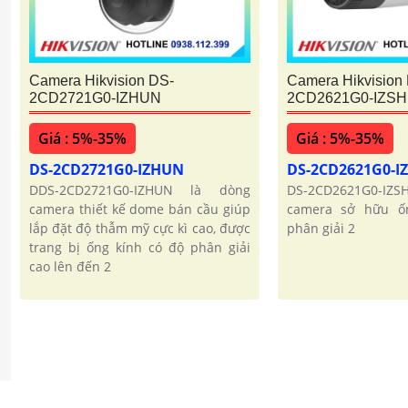
Camera Hikvision DS-
Camera Hikvision
2CD2721G0-IZHUN
2CD2621G0-IZS
Giá : 5%-35%
Giá : 5%-35%
DS-2CD2721G0-IZHUN
DS-2CD2621G0-
DDS-2CD2721G0-IZHUN là dòng
DS-2CD2621G0-I
camera thiết kế dome bán cầu giúp
camera sở hữu ố
lắp đặt độ thẫm mỹ cực kì cao, được
phân giải 2
trang bị ống kính có độ phân giải
cao lên đến 2