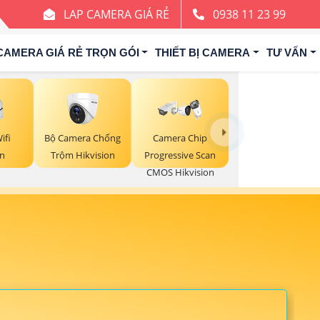
LAP CAMERA GIÁ RẺ
0938 11 23 99
CAMERA GIÁ RẺ TRỌN GÓI
THIẾT BỊ CAMERA
TƯ VẤN
ifi
Bộ Camera Chống
Camera Chip
on
Trộm Hikvision
Progressive Scan
CMOS Hikvision