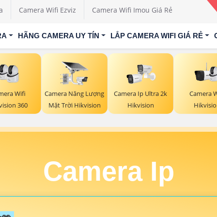
a
Camera Wifi Ezviz
Camera Wifi Imou Giá Rẻ
RA
HÃNG CAMERA UY TÍN
LẮP CAMERA WIFI GIÁ RẺ
mera Wifi
Camera Năng Lượng
Camera W
Camera Ip Ultra 2k
vision 360
Mặt Trời Hikvision
Hikvisi
Hikvision
Camera Ip