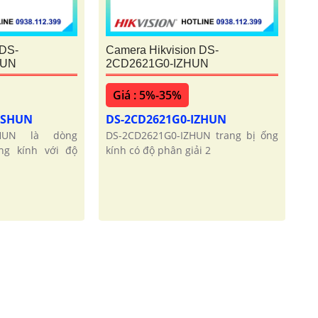
 DS-
Camera Hikvision DS-
HUN
2CD2621G0-IZHUN
Giá : 5%-35%
IZSHUN
DS-2CD2621G0-IZHUN
ZSHUN là dòng
DS-2CD2621G0-IZHUN trang bị ống
ng kính với độ
kính có độ phân giải 2