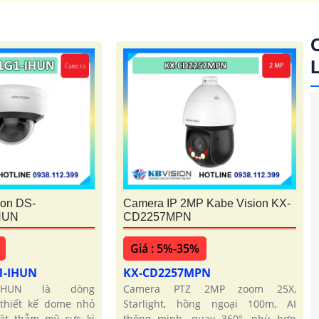
ion DS-
Camera IP 2MP Kabe Vision KX-
HUN
CD2257MPN
Giá : 5%-35%
1-IHUN
KX-CD2257MPN
1-IHUN là dòng
Camera PTZ 2MP zoom 25X,
 thiết kế dome nhỏ
Starlight, hồng ngoại 100m, AI
đặt thẫm mỹ cực kì
thông minh, quay 360°, phù hợp