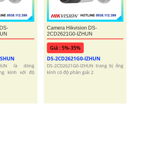
 DS-
Camera Hikvision DS-
HUN
2CD2621G0-IZHUN
Giá : 5%-35%
IZSHUN
DS-2CD2621G0-IZHUN
ZSHUN là dòng
DS-2CD2621G0-IZHUN trang bị ống
ng kính với độ
kính có độ phân giải 2