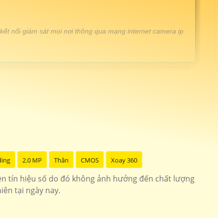
 kết nối giám sát mọi nơi thông qua mạng internet camera ip
hịu mưa nắng full hd 1080P
imou-s21fp
huyên dụng cho dự án công nghê AI
KX-F1459TN2
ó thể giám sát trực tiếp lên màn hình nhưng điện thoại thì
2458IRSN
êm hình ảnh sắt nét
DH-SD3E205DB-GNY
0p sắt nét dễ sử dụng
DH-IPC-HFW2230S
ding
2.0 MP
Thân
CMOS
Xoay 360
ền tín hiệu số do đó không ảnh hưởng đến chất lượng
iên tại ngày nay.