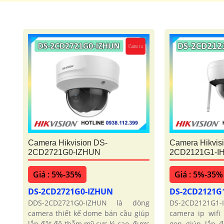
Camera Hikvision DS-
Camera Hikvis
2CD2721G0-IZHUN
2CD2121G1-I
Giá : 5%-35%
Giá : 5%-35%
DS-2CD2721G0-IZHUN
DS-2CD2121G
DDS-2CD2721G0-IZHUN là dòng
DS-2CD2121G
camera thiết kế dome bán cầu giúp
camera ip wifi
lắp đặt độ thẫm mỹ cực kì cao, được
gọn giúp lắp 