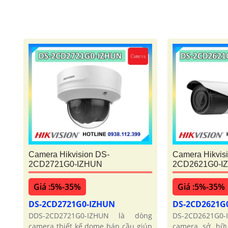
Camera Hikvision DS-
Camera Hikvis
2CD2721G0-IZHUN
2CD2621G0-I
Giá :5%-35%
Giá :5%-35%
DS-2CD2721G0-IZHUN
DS-2CD2621G
DDS-2CD2721G0-IZHUN là dòng
DS-2CD2621G0
camera thiết kế dome bán cầu giúp
camera sở hữu