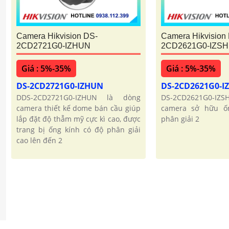
Camera Hikvision DS-
Camera Hikvision
2CD2721G0-IZHUN
2CD2621G0-IZS
Giá : 5%-35%
Giá : 5%-35%
DS-2CD2721G0-IZHUN
DS-2CD2621G0-
DDS-2CD2721G0-IZHUN là dòng
DS-2CD2621G0-I
camera thiết kế dome bán cầu giúp
camera sở hữu ố
lắp đặt độ thẫm mỹ cực kì cao, được
phân giải 2
trang bị ống kính có độ phân giải
cao lên đến 2