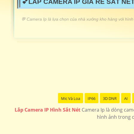
💕LẮP CAMERA IP GIÁ RẺ SẮT NÉT
️💬 Camera Ip là lựa chọn của nhà xưởng kho hàng với hình 
LẮP CAMERA IP GIÁ RẺ
Camera Ip wifi xoay 360
Camera Ip cho dự án
Lắp camera ip speedom sắt nét chất lượng
Lắp camera ip có màu ban đêm
Lắp camera ip giá rẻ
Mic Và Loa
IP66
3D DNR
AI
Lắp Camera IP Hình Sắt Nét
Camera Ip là dòng came
hình ảnh trong q