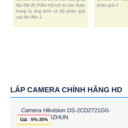
lắp đặt độ thẫm mỹ cực kì cao, được
phân giải 2
trang bị ống kính có độ phân giải
cao lên đến 2
LẮP CAMERA CHÍNH HÃNG HD
Camera Hikvision DS-2CD2721G0-
IZHUN
Giá : 5%-35%