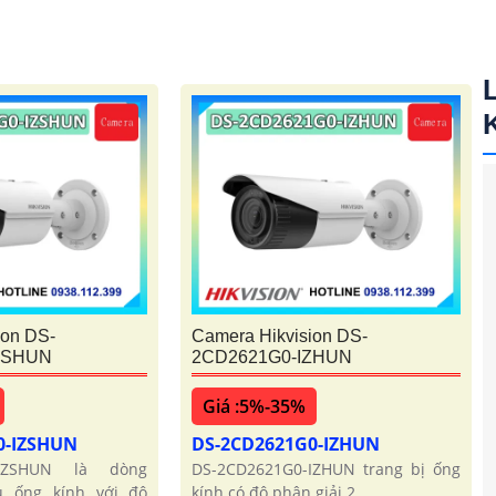
ion DS-
Camera Hikvision DS-
ZSHUN
2CD2621G0-IZHUN
Giá :5%-35%
0-IZSHUN
DS-2CD2621G0-IZHUN
-IZSHUN là dòng
DS-2CD2621G0-IZHUN trang bị ống
 ống kính với độ
kính có độ phân giải 2