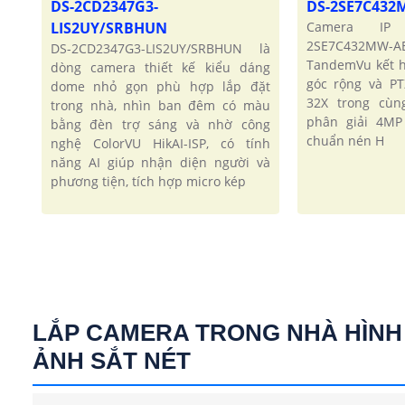
DS-2CD2347G3-
DS-2SE7C43
LIS2UY/SRBHUN
Camera IP 
2SE7C432MW-
DS-2CD2347G3-LIS2UY/SRBHUN là
TandemVu kết 
dòng camera thiết kế kiểu dáng
góc rộng và P
dome nhỏ gọn phù hợp lắp đặt
32X trong cùn
trong nhà, nhìn ban đêm có màu
phân giải 4MP
bằng đèn trợ sáng và nhờ công
chuẩn nén H
nghệ ColorVU HikAI-ISP, có tính
năng AI giúp nhận diện người và
phương tiện, tích hợp micro kép
LẮP CAMERA TRONG NHÀ HÌNH
ẢNH SẮT NÉT