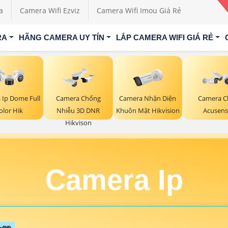
a
Camera Wifi Ezviz
Camera Wifi Imou Giá Rẻ
RA
HÃNG CAMERA UY TÍN
LẮP CAMERA WIFI GIÁ RẺ
Camera Nhận Diện
 Ip Dome Full
Camera Chống
Camera C
Khuôn Mặt Hikvision
olor Hik
Nhiễu 3D DNR
Acusens
Hikvison
Camera Ip