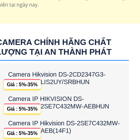
iên tại ngày nay.
CAMERA CHÍNH HÃNG CHẤT
LƯỢNG TẠI AN THÀNH PHÁT
Camera Hikvision DS-2CD2347G3-
LIS2UY/SRBHUN
Giá : 5%-35%
Camera IP HIKVISION DS-
2SE7C432MW-AEBHUN
Giá : 5%-35%
Camera IP Hikvision DS-2SE7C432MW-
AEB(14F1)
Giá : 5%-35%