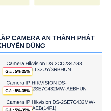
LẮP CAMERA AN THÀNH PHÁT
KHUYÊN DÙNG
Camera Hikvision DS-2CD2347G3-
LIS2UY/SRBHUN
Giá : 5%-35%
Camera IP HIKVISION DS-
2SE7C432MW-AEBHUN
Giá : 5%-35%
Camera IP Hikvision DS-2SE7C432MW-
AEB(14F1)
Giá : 5%-35%