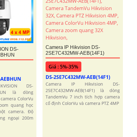
Camera IP Hikvision DS-
SION DS-
2SE7C432MW-AEB(14F1)
EBHUN
Giá : 5%-35%
DS-2SE7C432MW-AEB(14F1)
W-AEBHUN
Camera IP Hikvision DS-
KVISION DS-
2SE7C432MW-AEB(14F1) là dòng
BHUN là dòng
TandemVu 7 inch tích hợp camera
camera ColorVu
cố định ColorVu và camera PTZ 4MP
zoom quang học
một camera. Độ
ồng ngoại 200m