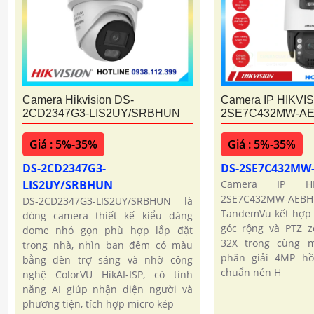
Camera Hikvision DS-
Camera IP HIKVI
2CD2347G3-LIS2UY/SRBHUN
2SE7C432MW-A
Giá : 5%-35%
Giá : 5%-35%
DS-2CD2347G3-
DS-2SE7C432M
LIS2UY/SRBHUN
Camera IP HI
2SE7C432MW-AE
DS-2CD2347G3-LIS2UY/SRBHUN là
TandemVu kết hợp 
dòng camera thiết kế kiểu dáng
góc rộng và PTZ 
dome nhỏ gọn phù hợp lắp đặt
32X trong cùng 
trong nhà, nhìn ban đêm có màu
phân giải 4MP h
bằng đèn trợ sáng và nhờ công
chuẩn nén H
nghệ ColorVU HikAI-ISP, có tính
năng AI giúp nhận diện người và
phương tiện, tích hợp micro kép