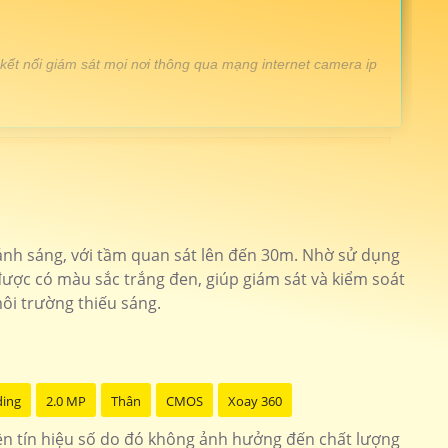
 kết nối giám sát mọi nơi thông qua mạng internet camera ip
hịu mưa nắng full hd 1080P
imou-s21fp
huyên dụng cho dự án công nghê AI
KX-F1459TN2
ó thể giám sát trực tiếp lên màn hình nhưng điện thoại thì
ánh sáng, với tầm quan sát lên đến 30m. Nhờ sử dụng
2458IRSN
ược có màu sắc trắng đen, giúp giám sát và kiểm soát
êm hình ảnh sắt nét
DH-SD3E205DB-GNY
ôi trường thiếu sáng.
0p sắt nét dễ sử dụng
DH-IPC-HFW2230S
ding
2.0 MP
Thân
CMOS
Xoay 360
ền tín hiệu số do đó không ảnh hưởng đến chất lượng