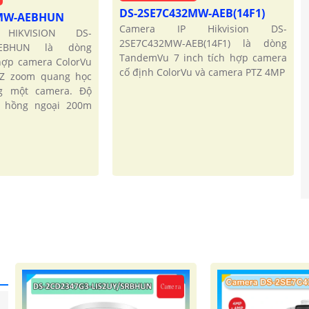
DS-2SE7C432MW-AEB(14F1)
2MW-AEBHUN
Camera IP Hikvision DS-
HIKVISION DS-
2SE7C432MW-AEB(14F1) là dòng
AEBHUN là dòng
TandemVu 7 inch tích hợp camera
hợp camera ColorVu
cố định ColorVu và camera PTZ 4MP
TZ zoom quang học
g một camera. Độ
 hồng ngoại 200m