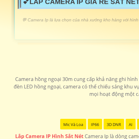
💕LẮP CAMERA IP GIÁ RẺ SẮT NÉT
️💬 Camera Ip là lựa chọn của nhà xưởng kho hàng với hình 
LẮP CAMERA IP GIÁ RẺ
Camera Ip wifi xoay 360
Camera Ip cho dự án
Lắp camera ip speedom sắt nét chất lượng
Camera hồng ngoại 30m cung cấp khả năng ghi hình r
đèn LED hồng ngoại, camera có thể chiếu sáng khu vự
Lắp camera ip có màu ban đêm
Lắp camera ip giá rẻ
mọi hoạt động một cá
Mic Và Loa
IP66
3D DNR
AI
Lắp Camera IP Hình Sắt Nét
Camera Ip là dòng came