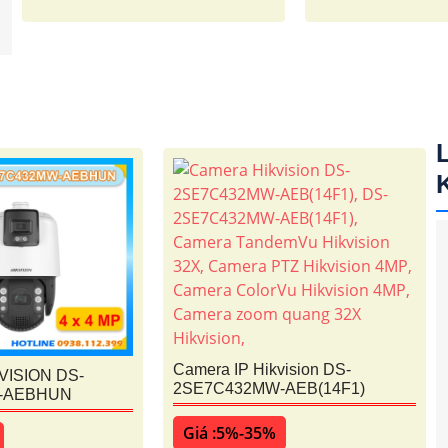
Camera IP Hikvision DS-
VISION DS-
2SE7C432MW-AEB(14F1)
-AEBHUN
Giá :5%-35%