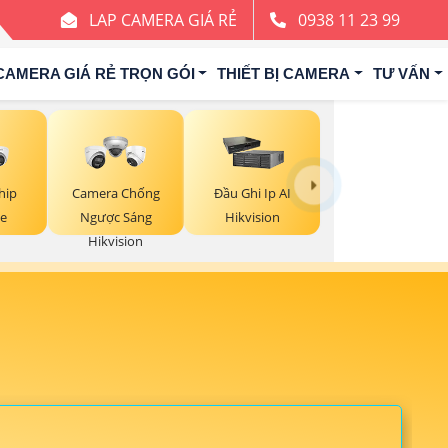
LAP CAMERA GIÁ RẺ
0938 11 23 99
CAMERA GIÁ RẺ TRỌN GÓI
THIẾT BỊ CAMERA
TƯ VẤN
hip
Camera Chống
Đầu Ghi Ip AI
e
Ngược Sáng
Hikvision
Hikvision