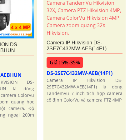
Camera IP Hikvision DS-
SION DS-
2SE7C432MW-AEB(14F1)
EBHUN
Giá : 5%-35%
DS-2SE7C432MW-AEB(14F1)
W-AEBHUN
Camera IP Hikvision DS-
KVISION DS-
2SE7C432MW-AEB(14F1) là dòng
BHUN là dòng
TandemVu 7 inch tích hợp camera
camera ColorVu
cố định ColorVu và camera PTZ 4MP
zoom quang học
một camera. Độ
ồng ngoại 200m