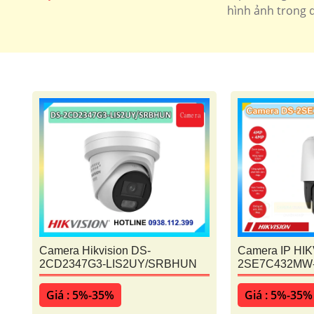
hình ảnh trong q
Camera Hikvision DS-
Camera IP HIK
2CD2347G3-LIS2UY/SRBHUN
2SE7C432MW
Giá : 5%-35%
Giá : 5%-35%