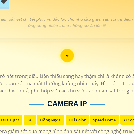
💗
ảnh sắt nét chi tiết phục vụ đắc lực cho nhu cầu giám sát. với ưu điêm
ứng dụng nhiều trong những dự án lớn🛒
GIÁ THÔNG SỐ
120.000 VNĐ
▫️ Camera ip wifi 360 c
📎1.230.000 VNĐ
▫️ Camera Ip thân hồng ngoại c
23.000.000 VNĐ
▫️ Chỉ cần cắm điện lên là camera Dahua c
õ nét trong điều kiện thiếu sáng hay thậm chí là không có 
chưa
KX-E
c quan sát mà mắt thường không nhìn thấy. Hình ảnh thu đ
1.800.000 VNĐ
▫️ Camera ip có màu ban đ
ch hiệu quả, phù hợp với các khu vực cần quan sát trong m
📎 1.600.000 VNĐ
▫️ Hình ảnh FULL HD 108
CAMERA IP
Dual Light
78°
Hồng Ngoại
Full Color
Speed Dome
AI Co
ra giám sát qua mạng hình ảnh sắt nét với công nghệ truy