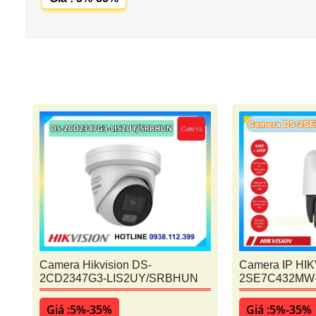
Camera Hikvision DS-
Camera IP HIK
2CD2347G3-LIS2UY/SRBHUN
2SE7C432MW
Giá :5%-35%
Giá :5%-35%