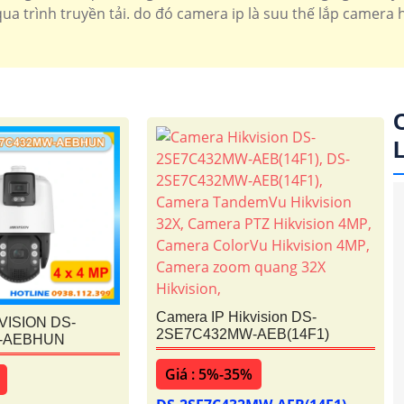
ua trình truyền tải. do đó camera ip là suu thế lắp camera h
Camera IP Hikvision DS-
VISION DS-
2SE7C432MW-AEB(14F1)
-AEBHUN
Giá : 5%-35%