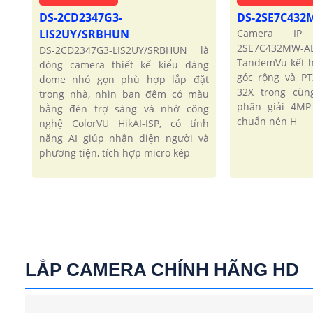
DS-2CD2347G3-
DS-2SE7C43
LIS2UY/SRBHUN
Camera IP 
2SE7C432MW-
DS-2CD2347G3-LIS2UY/SRBHUN là
TandemVu kết 
dòng camera thiết kế kiểu dáng
góc rộng và P
dome nhỏ gọn phù hợp lắp đặt
32X trong cùn
trong nhà, nhìn ban đêm có màu
phân giải 4MP
bằng đèn trợ sáng và nhờ công
chuẩn nén H
nghệ ColorVU HikAI-ISP, có tính
năng AI giúp nhận diện người và
phương tiện, tích hợp micro kép
LẮP CAMERA CHÍNH HÃNG HD