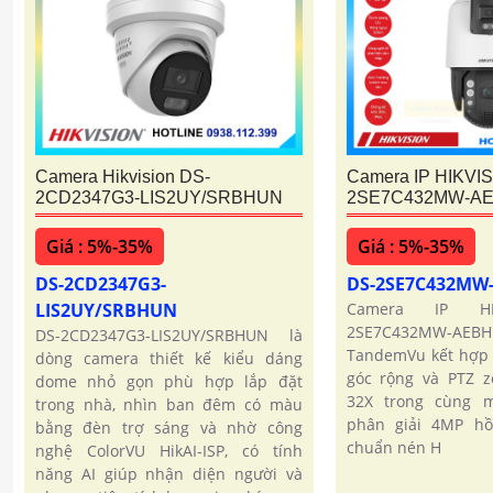
Camera Hikvision DS-
Camera IP HIKVI
2CD2347G3-LIS2UY/SRBHUN
2SE7C432MW-A
Giá : 5%-35%
Giá : 5%-35%
DS-2CD2347G3-
DS-2SE7C432M
LIS2UY/SRBHUN
Camera IP HI
2SE7C432MW-AE
DS-2CD2347G3-LIS2UY/SRBHUN là
TandemVu kết hợp 
dòng camera thiết kế kiểu dáng
góc rộng và PTZ 
dome nhỏ gọn phù hợp lắp đặt
32X trong cùng 
trong nhà, nhìn ban đêm có màu
phân giải 4MP h
bằng đèn trợ sáng và nhờ công
chuẩn nén H
nghệ ColorVU HikAI-ISP, có tính
năng AI giúp nhận diện người và