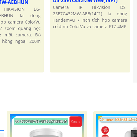
DS-2SE7C432MW-AEB(14F1)
2MW-AEBHUN
Camera IP Hikvision DS-
HIKVISION DS-
2SE7C432MW-AEB(14F1) là dòng
AEBHUN là dòng
TandemVu 7 inch tích hợp camera
hợp camera ColorVu
cố định ColorVu và camera PTZ 4MP
TZ zoom quang học
g một camera. Độ
 hồng ngoại 200m
'