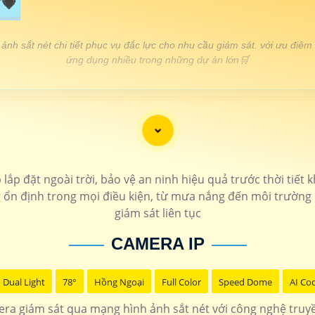
💗
ảnh sắt nét chi tiết phục vụ đắc lực cho nhu cầu giám sát. với ưu điêm
ứng dụng nhiều trong những dự án lớn🛒
GIÁ THÔNG SỐ
120.000 VNĐ
▫️ Camera ip wifi 360 c
📎1.230.000 VNĐ
▫️ Camera Ip thân hồng ngoại c
23.000.000 VNĐ
▫️ Chỉ cần cắm điện lên là camera Dahua c
lắp đặt ngoài trời, bảo vệ an ninh hiệu quả trước thời tiết
chưa
KX-E
 ổn định trong mọi điều kiện, từ mưa nắng đến môi trường b
1.800.000 VNĐ
▫️ Camera ip có màu ban đ
giám sát liên tục
📎 1.600.000 VNĐ
▫️ Hình ảnh FULL HD 108
CAMERA IP
Dual Light
78°
Hồng Ngoại
Full Color
Speed Dome
AI Co
ra giám sát qua mạng hình ảnh sắt nét với công nghệ truy