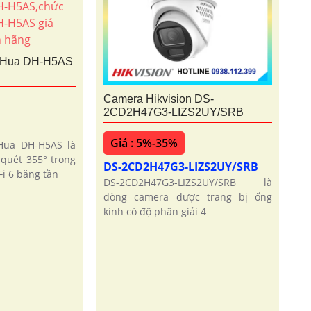
aHua DH-H5AS
Camera Hikvision DS-
2CD2H47G3-LIZS2UY/SRB
Giá : 5%-35%
Hua DH-H5AS là
quét 355° trong
DS-2CD2H47G3-LIZS2UY/SRB
i 6 băng tần
DS-2CD2H47G3-LIZS2UY/SRB là
dòng camera được trang bị ống
kính có độ phân giải 4