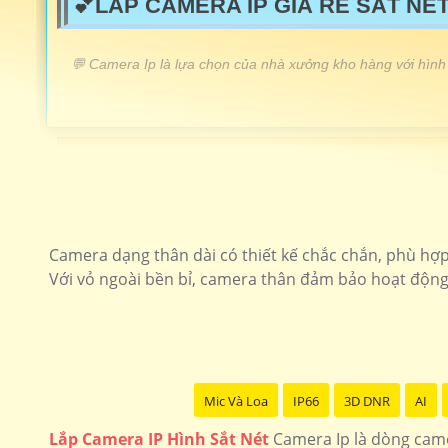
💕LẮP CAMERA IP GIÁ RẺ SẮT NÉT
️💬 Camera Ip là lựa chọn của nhà xưởng kho hàng với hình 
LẮP CAMERA IP GIÁ RẺ
Camera Ip wifi xoay 360
Camera Ip cho dự án
Lắp camera ip speedom sắt nét chất lượng
Camera dạng thân dài có thiết kế chắc chắn, phù hợp 
Với vỏ ngoài bền bỉ, camera thân đảm bảo hoạt động
Lắp camera ip có màu ban đêm
Lắp camera ip giá rẻ
Mic Và Loa
IP66
3D DNR
AI
Lắp Camera IP Hình Sắt Nét
Camera Ip là dòng came