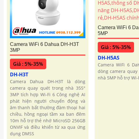
Camera WiFi 6 D
5MP
Camera WiFi 6 Dahua DH-H3T
Giá : 5%-35%
3MP
DH-H5AS
Giá : 5%-35%
Camera WiFi 6 Da
dòng camera quay 
DH-H3T
nhà 5MP hỗ trợ Wi-F
Camera Dahua DH-H3T là dòng
camera quay quét trong nhà 355°
3MP tích hợp Wi-Fi 6 Công nghệ AI
phát hiện người chuyển động và
âm thanh bất thường đàm thoại hai
chiều, hồng ngoại tầm xa ban đêm
10m hỗ trợ thẻ nhớ MicroSD 256GB
ONVIF và điều khiển từ xa qua ứng
dụng DMSS