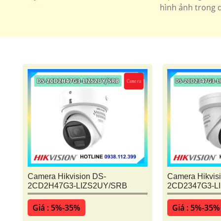
hình ảnh trong q
Camera Hikvision DS-
Camera Hikvis
2CD2H47G3-LIZS2UY/SRB
2CD2347G3-L
Giá : 5%-35%
Giá : 5%-35%