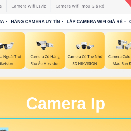
a
Camera Wifi Ezviz
Camera Wifi Imou Giá Rẻ
RA
HÃNG CAMERA UY TÍN
LẮP CAMERA WIFI GIÁ RẺ
a Ngoài Trời
Camera Có Hàng
Camera Có Thẻ Nhớ
Camera Colo
ikvision
Rào Ảo Hikvision
SD HIKVISION
Màu Ban 
Camera Ip