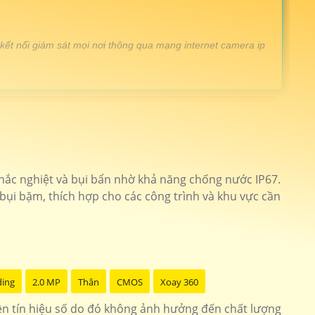
 kết nối giám sát mọi nơi thông qua mạng internet camera ip
hịu mưa nắng full hd 1080P
imou-s21fp
huyên dụng cho dự án công nghê AI
KX-F1459TN2
ó thể giám sát trực tiếp lên màn hình nhưng điện thoại thì
 khắc nghiệt và bụi bẩn nhờ khả năng chống nước IP67.
2458IRSN
ụi bặm, thích hợp cho các công trình và khu vực cần
êm hình ảnh sắt nét
DH-SD3E205DB-GNY
0p sắt nét dễ sử dụng
DH-IPC-HFW2230S
ding
2.0 MP
Thân
CMOS
Xoay 360
ền tín hiệu số do đó không ảnh hưởng đến chất lượng