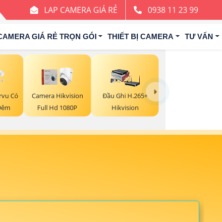
LAP CAMERA GIÁ RẺ
0938 11 23 99
CAMERA GIÁ RẺ TRỌN GÓI
THIẾT BỊ CAMERA
TƯ VẤN
rvu Có
Camera Hikvision
Đầu Ghi H.265+
Đêm
Full Hd 1080P
Hikvision