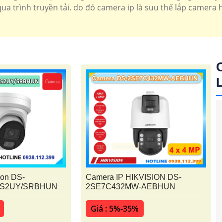
ua trình truyền tải. do đó camera ip là suu thế lắp camera h
ion DS-
Camera IP HIKVISION DS-
IS2UY/SRBHUN
2SE7C432MW-AEBHUN
Giá : 5%-35%