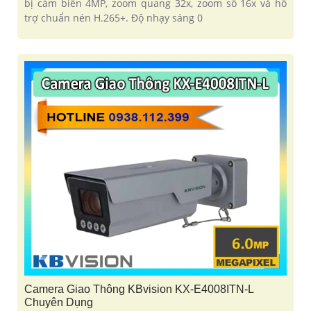
bị cảm biến 4MP, zoom quang 32x, zoom số 16x và hỗ
trợ chuẩn nén H.265+. Độ nhạy sáng 0
Camera Giao Thông KBvision KX-E4008ITN-L
Chuyên Dụng