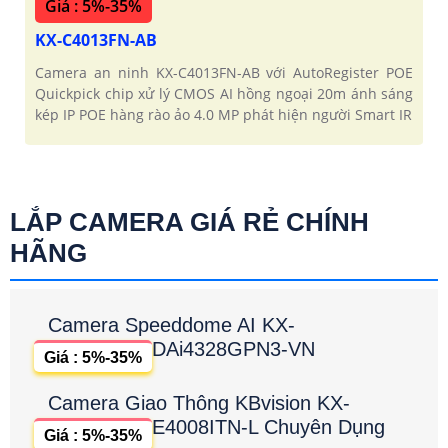
Giá : 5%-35%
KX-C4013FN-AB
Camera an ninh KX-C4013FN-AB với AutoRegister POE
Quickpick chip xử lý CMOS AI hồng ngoại 20m ánh sáng
kép IP POE hàng rào ảo 4.0 MP phát hiện người Smart IR
LẮP CAMERA GIÁ RẺ CHÍNH
HÃNG
Camera Speeddome AI KX-
DAi4328GPN3-VN
Giá : 5%-35%
Camera Giao Thông KBvision KX-
E4008ITN-L Chuyên Dụng
Giá : 5%-35%