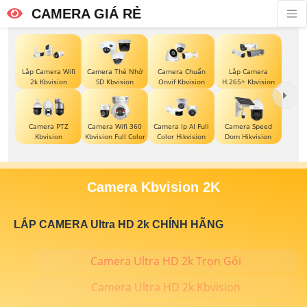
CAMERA GIÁ RẺ
Lắp Camera Wifi
Camera Thẻ Nhớ
Camera Chuẩn
Lắp Camera
2k Kbvision
SD Kbvision
Onvif Kbvision
H.265+ Kbvision
Camera PTZ
Camera Wifi 360
Camera Ip AI Full
Camera Speed
Kbvision
Kbvision Full Color
Color Hikvision
Dom Hikvision
Camera Kbvision 2K
LẮP CAMERA Ultra HD 2k CHÍNH HÃNG
Camera Ultra HD 2k Trọn Gói
Camera Ultra HD 2k Kbvision