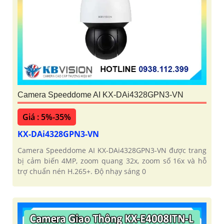
Camera Speeddome AI KX-DAi4328GPN3-VN
Giá : 5%-35%
KX-DAi4328GPN3-VN
Camera Speeddome AI KX-DAi4328GPN3-VN được trang
bị cảm biến 4MP, zoom quang 32x, zoom số 16x và hỗ
trợ chuẩn nén H.265+. Độ nhạy sáng 0