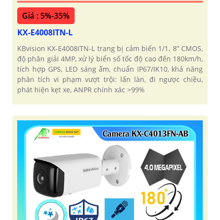
Giá : 5%-35%
KX-E4008ITN-L
KBvision KX-E4008ITN-L trang bị cảm biến 1/1. 8” CMOS,
độ phân giải 4MP, xử lý biển số tốc độ cao đến 180km/h,
tích hợp GPS, LED sáng ấm, chuẩn IP67/IK10, khả năng
phân tích vi phạm vượt trội: lấn làn, đi ngược chiều,
phát hiện kẹt xe, ANPR chính xác >99%