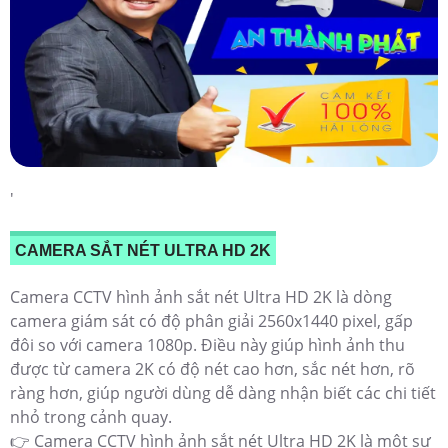
'
CAMERA SẮT NÉT ULTRA HD 2K
Camera CCTV hình ảnh sắt nét Ultra HD 2K là dòng
camera giám sát có độ phân giải 2560x1440 pixel, gấp
đôi so với camera 1080p. Điều này giúp hình ảnh thu
được từ camera 2K có độ nét cao hơn, sắc nét hơn, rõ
ràng hơn, giúp người dùng dễ dàng nhận biết các chi tiết
nhỏ trong cảnh quay.
👉 Camera CCTV hình ảnh sắt nét Ultra HD 2K là một sự