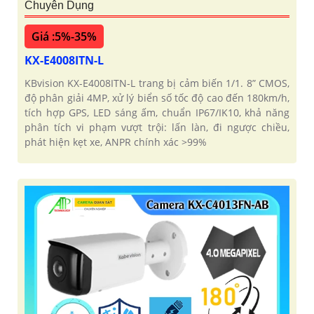
Chuyên Dụng
Giá :5%-35%
KX-E4008ITN-L
KBvision KX-E4008ITN-L trang bị cảm biến 1/1. 8” CMOS,
độ phân giải 4MP, xử lý biển số tốc độ cao đến 180km/h,
tích hợp GPS, LED sáng ấm, chuẩn IP67/IK10, khả năng
phân tích vi phạm vượt trội: lấn làn, đi ngược chiều,
phát hiện kẹt xe, ANPR chính xác >99%