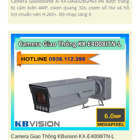
Camera Speeddome AI KX-DAi4328GPN3-VN được trang
bị cảm biến 4MP, zoom quang 32x, zoom số 16x và hỗ
trợ chuẩn nén H.265+. Độ nhạy sáng 0
Camera Giao Thông KBvision KX-E4008ITN-L