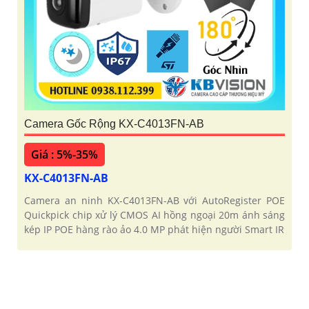
Camera Gốc Rộng KX-C4013FN-AB
Giá : 5%-35%
KX-C4013FN-AB
Camera an ninh KX-C4013FN-AB với AutoRegister POE
Quickpick chip xử lý CMOS AI hồng ngoại 20m ánh sáng
kép IP POE hàng rào ảo 4.0 MP phát hiện người Smart IR