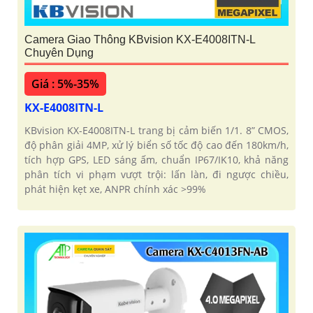
Camera Giao Thông KBvision KX-E4008ITN-L
Chuyên Dụng
Giá : 5%-35%
KX-E4008ITN-L
KBvision KX-E4008ITN-L trang bị cảm biến 1/1. 8” CMOS,
độ phân giải 4MP, xử lý biển số tốc độ cao đến 180km/h,
tích hợp GPS, LED sáng ấm, chuẩn IP67/IK10, khả năng
phân tích vi phạm vượt trội: lấn làn, đi ngược chiều,
phát hiện kẹt xe, ANPR chính xác >99%