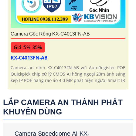
Camera Gốc Rộng KX-C4013FN-AB
Giá :5%-35%
KX-C4013FN-AB
Camera an ninh KX-C4013FN-AB với AutoRegister POE
Quickpick chip xử lý CMOS AI hồng ngoại 20m ánh sáng
kép IP POE hàng rào ảo 4.0 MP phát hiện người Smart IR
LẮP CAMERA AN THÀNH PHÁT
KHUYÊN DÙNG
Camera Speeddome AI KX-