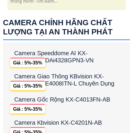
thông minh: Tìm kiếm...
CAMERA CHÍNH HÃNG CHẤT
LƯỢNG TẠI AN THÀNH PHÁT
Camera Speeddome AI KX-
DAi4328GPN3-VN
Giá : 5%-35%
Camera Giao Thông KBvision KX-
E4008ITN-L Chuyên Dụng
Giá : 5%-35%
Camera Gốc Rộng KX-C4013FN-AB
Giá : 5%-35%
Camera Kbvision KX-C4201N-AB
Giá : 5%-35%