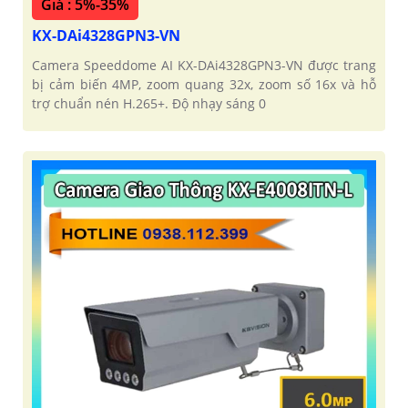
Giá : 5%-35%
KX-DAi4328GPN3-VN
Camera Speeddome AI KX-DAi4328GPN3-VN được trang
bị cảm biến 4MP, zoom quang 32x, zoom số 16x và hỗ
trợ chuẩn nén H.265+. Độ nhạy sáng 0