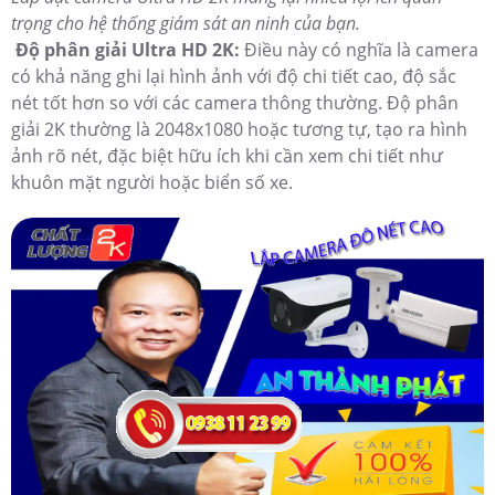
trọng cho hệ thống giám sát an ninh của bạn.
Độ phân giải Ultra HD 2K:
Điều này có nghĩa là camera
có khả năng ghi lại hình ảnh với độ chi tiết cao, độ sắc
nét tốt hơn so với các camera thông thường. Độ phân
giải 2K thường là 2048x1080 hoặc tương tự, tạo ra hình
ảnh rõ nét, đặc biệt hữu ích khi cần xem chi tiết như
khuôn mặt người hoặc biển số xe.