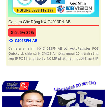
Camera Gốc Rộng KX-C4013FN-AB
Giá : 5%-35%
KX-C4013FN-AB
Camera an ninh KX-C4013FN-AB với AutoRegister POE
Quickpick chip xử lý CMOS AI hồng ngoại 20m ánh sáng
kép IP POE hàng rào ảo 4.0 MP phát hiện người Smart IR