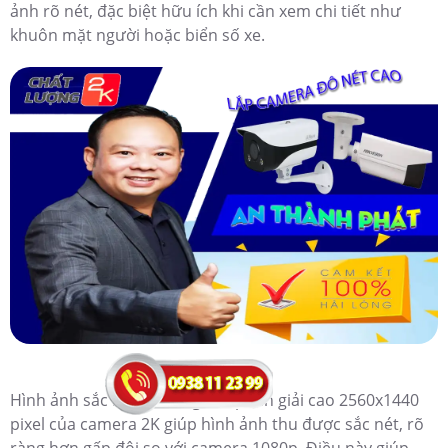
ảnh rõ nét, đặc biệt hữu ích khi cần xem chi tiết như
khuôn mặt người hoặc biển số xe.
Hình ảnh sắc nét, rõ ràng: Độ phân giải cao 2560x1440
pixel của camera 2K giúp hình ảnh thu được sắc nét, rõ