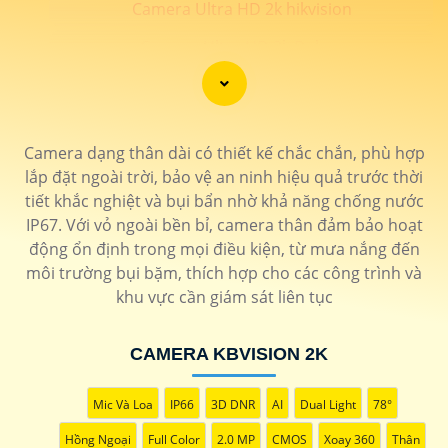
Camera Ultra HD 2k hikvision
Camera Ultra HD 2k Dahua
📗 LẮP CAEMRA HÌNH ẢNH SIÊU SẮT NÉT 2K
💎
Camera dạng thân dài có thiết kế chắc chắn, phù hợp
lắp đặt ngoài trời, bảo vệ an ninh hiệu quả trước thời
️🖍 lắp camera hình ảnh chất lượng sắt nét độ phân giải
tiết khắc nghiệt và bụi bẩn nhờ khả năng chống nước
4MP trở lên đạt chất lượng 2k thương hiệu camera uy tín
IP67. Với vỏ ngoài bền bỉ, camera thân đảm bảo hoạt
bảo hành chính hãng 24 tháng. Camera An Thành Phát
động ổn định trong mọi điều kiện, từ mưa nắng đến
cung cấp những dòng sản phẩm camera chính hãng hình
môi trường bụi bặm, thích hợp cho các công trình và
ảnh sắt nét cho công trình chất lượng . 🛒
khu vực cần giám sát liên tục
CAMERA KBVISION 2K
LOẠI CAMERA ULTRA 2K
THÔNG TIN
Mic Và Loa
IP66
3D DNR
AI
Dual Light
78°
💎 Trọn Bộ Camera 2K
Hồng Ngoại
Full Color
2.0 MP
CMOS
Xoay 360
Thân