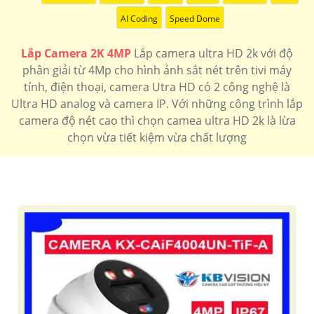
7.400.000 VNĐ
Bộ 4 camera sắt nét tích hợp micro giá rẻ
Camera Gia
AI Coding
Speed Dome
Đình
🗂 Camera wifi 360 Siêu Nét
Lắp Camera 2K 4MP
Lắp camera ultra HD 2k với độ
1.400.000 VNĐ
hổ trợ thẻ nhớ độ phân giải 4mp hồng ngoại 10m
IPC-
phân giải từ 4Mp cho hình ảnh sắt nét trên tivi máy
A42P-D-V2
tính, điện thoại, camera Utra HD có 2 công nghệ là
📶 Camera Siêu nét 4MP Kbvision
Ultra HD analog và camera IP. Với những công trình lắp
camera độ nét cao thì chọn camea ultra HD 2k là lừa
1.900.000 VNĐ
Camera hình ảnh sắt nét 4MP tích hợp báo động kbvision
kx-caif4003n-dl-ab
chọn vừa tiết kiệm vừa chất lượng
🌟 camera Wifi Siêu Nét
1.700.000 VNĐ
Độ phân gải 2k thiết kế dome up trần tích hợp micro
IPC-
T42EP