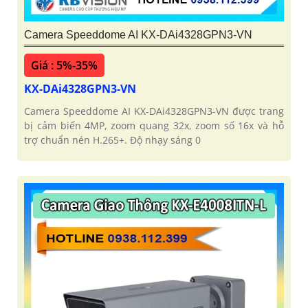
Camera Speeddome AI KX-DAi4328GPN3-VN
Giá : 5%-35%
KX-DAi4328GPN3-VN
Camera Speeddome AI KX-DAi4328GPN3-VN được trang
bị cảm biến 4MP, zoom quang 32x, zoom số 16x và hỗ
trợ chuẩn nén H.265+. Độ nhạy sáng 0