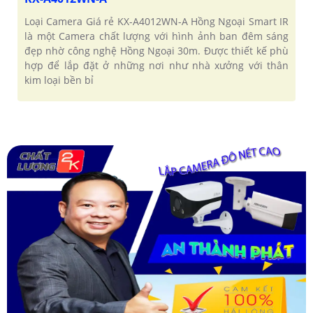
Loại Camera Giá rẻ KX-A4012WN-A Hồng Ngoại Smart IR
là một Camera chất lượng với hình ảnh ban đêm sáng
đẹp nhờ công nghệ Hồng Ngoại 30m. Được thiết kế phù
hợp để lắp đặt ở những nơi như nhà xưởng với thân
kim loại bền bỉ