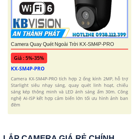
Camera Quay Quét Ngoài Trời KX-SM4P-PRO
Giá : 5%-35%
KX-SM4P-PRO
Camera KX-SM4P-PRO tích hợp 2 ống kính 2MP, hỗ trợ
Starlight siêu nhạy sáng, quay quét linh hoạt, chiếu
sáng kép thông minh và LED ánh sáng ấm 30m. Công
nghệ AI-ISP kết hợp cảm biến lớn tối ưu hình ảnh ban
đêm
LẮP CAMERA GIÁ RẺ CHÍNH