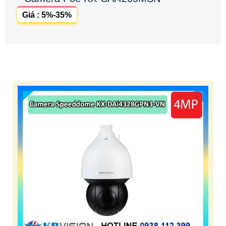
Giá : 5%-35%