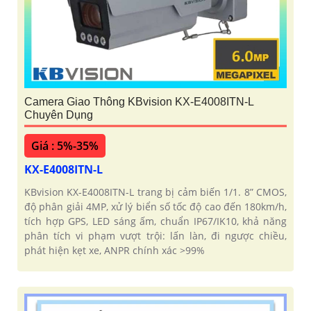
Camera Giao Thông KBvision KX-E4008ITN-L
Chuyên Dụng
Giá : 5%-35%
KX-E4008ITN-L
KBvision KX-E4008ITN-L trang bị cảm biến 1/1. 8” CMOS,
độ phân giải 4MP, xử lý biển số tốc độ cao đến 180km/h,
tích hợp GPS, LED sáng ấm, chuẩn IP67/IK10, khả năng
phân tích vi phạm vượt trội: lấn làn, đi ngược chiều,
phát hiện kẹt xe, ANPR chính xác >99%