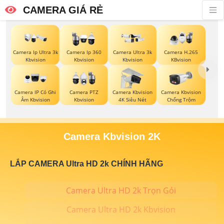
CAMERA GIÁ RẺ
Camera Ip Ultra 3k
Camera Ip 360
Camera Ultra 3k
Camera H.265
Kbvision
Kbvision
Kbvision
KBvision
Camera IP Có Ghi
Camera PTZ
Camera Kbvision
Camera Kbvision
Âm Kbvision
Kbvision
4K Siêu Nét
Chống Trộm
Camera Kbvision 2K
LẮP CAMERA Ultra HD 2k CHÍNH HÃNG
Camera Ultra HD 2k Trọn Gói
Camera Ultra HD 2k Kbvision