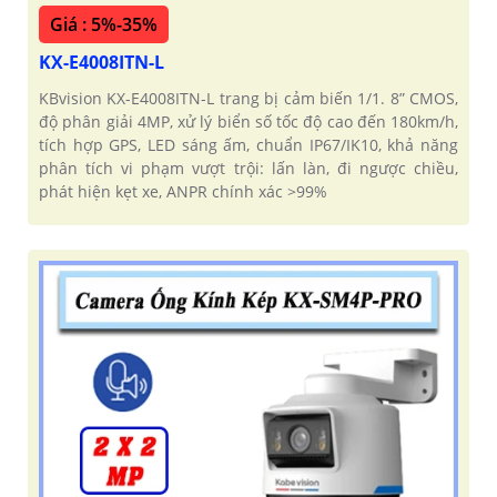
Giá : 5%-35%
KX-E4008ITN-L
KBvision KX-E4008ITN-L trang bị cảm biến 1/1. 8” CMOS,
độ phân giải 4MP, xử lý biển số tốc độ cao đến 180km/h,
tích hợp GPS, LED sáng ấm, chuẩn IP67/IK10, khả năng
phân tích vi phạm vượt trội: lấn làn, đi ngược chiều,
phát hiện kẹt xe, ANPR chính xác >99%