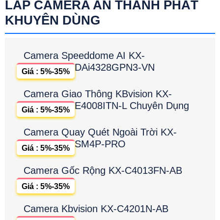
LẮP CAMERA AN THÀNH PHÁT
KHUYÊN DÙNG
Camera Speeddome AI KX-
DAi4328GPN3-VN
Giá : 5%-35%
Camera Giao Thông KBvision KX-
E4008ITN-L Chuyên Dụng
Giá : 5%-35%
Camera Quay Quét Ngoài Trời KX-
SM4P-PRO
Giá : 5%-35%
Camera Gốc Rộng KX-C4013FN-AB
Giá : 5%-35%
Camera Kbvision KX-C4201N-AB