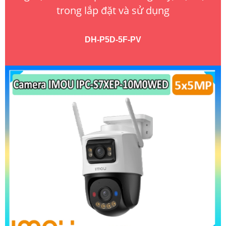
trong lắp đặt và sử dụng
DH-P5D-5F-PV