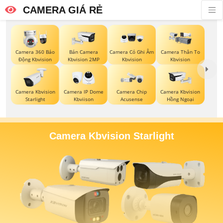
CAMERA GIÁ RẺ
Camera 360 Báo
Bán Camera
Camera Có Ghi Âm
Camera Thân To
Động Kbvision
Kbvision 2MP
Kbvision
Kbvision
Camera Kbvision
Camera IP Dome
Camera Chip
Camera Kbvision
Starlight
Kbviison
Acusense
Hồng Ngoại
Camera Kbvision Starlight