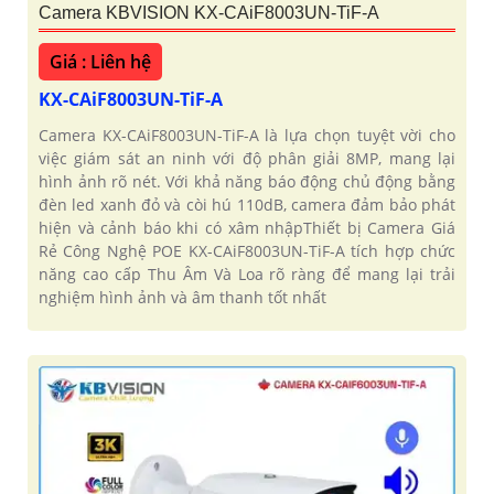
Camera KBVISION KX-CAiF8003UN-TiF-A
Giá : Liên hệ
KX-CAiF8003UN-TiF-A
Camera KX-CAiF8003UN-TiF-A là lựa chọn tuyệt vời cho
việc giám sát an ninh với độ phân giải 8MP, mang lại
hình ảnh rõ nét. Với khả năng báo động chủ động bằng
đèn led xanh đỏ và còi hú 110dB, camera đảm bảo phát
hiện và cảnh báo khi có xâm nhậpThiết bị Camera Giá
Rẻ Công Nghệ POE KX-CAiF8003UN-TiF-A tích hợp chức
năng cao cấp Thu Âm Và Loa rõ ràng để mang lại trải
nghiệm hình ảnh và âm thanh tốt nhất