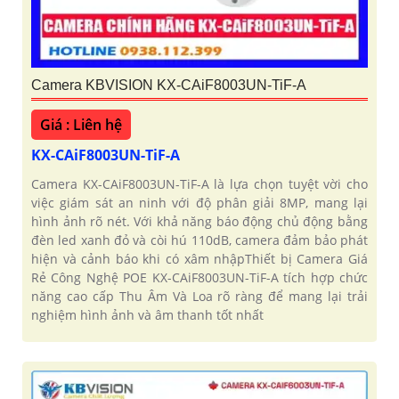
Camera KBVISION KX-CAiF8003UN-TiF-A
Giá : Liên hệ
KX-CAiF8003UN-TiF-A
Camera KX-CAiF8003UN-TiF-A là lựa chọn tuyệt vời cho
việc giám sát an ninh với độ phân giải 8MP, mang lại
hình ảnh rõ nét. Với khả năng báo động chủ động bằng
đèn led xanh đỏ và còi hú 110dB, camera đảm bảo phát
hiện và cảnh báo khi có xâm nhậpThiết bị Camera Giá
Rẻ Công Nghệ POE KX-CAiF8003UN-TiF-A tích hợp chức
năng cao cấp Thu Âm Và Loa rõ ràng để mang lại trải
nghiệm hình ảnh và âm thanh tốt nhất