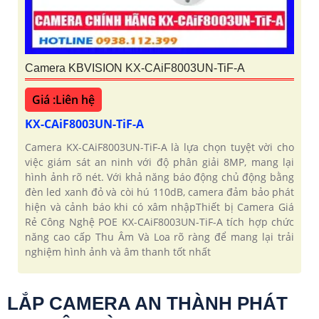
Camera KBVISION KX-CAiF8003UN-TiF-A
Giá :Liên hệ
KX-CAiF8003UN-TiF-A
Camera KX-CAiF8003UN-TiF-A là lựa chọn tuyệt vời cho
việc giám sát an ninh với độ phân giải 8MP, mang lại
hình ảnh rõ nét. Với khả năng báo động chủ động bằng
đèn led xanh đỏ và còi hú 110dB, camera đảm bảo phát
hiện và cảnh báo khi có xâm nhậpThiết bị Camera Giá
Rẻ Công Nghệ POE KX-CAiF8003UN-TiF-A tích hợp chức
năng cao cấp Thu Âm Và Loa rõ ràng để mang lại trải
nghiệm hình ảnh và âm thanh tốt nhất
LẮP CAMERA AN THÀNH PHÁT