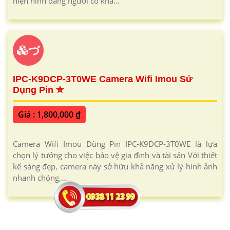
hiện hình dáng người có khả...
づ
IPC-K9DCP-3T0WE Camera Wifi Imou Sử
Dụng Pin ✮
Giá : 1,800,000 ₫
Camera Wifi Imou Dùng Pin IPC-K9DCP-3T0WE là lựa
chọn lý tưởng cho việc bảo vệ gia đình và tài sản Với thiết
kế sáng đẹp, camera này sở hữu khả năng xử lý hình ảnh
nhanh chóng,...