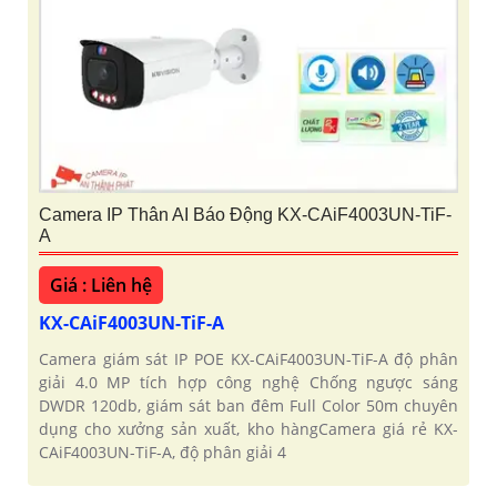
Camera IP Thân AI Báo Động KX-CAiF4003UN-TiF-
A
Giá : Liên hệ
KX-CAiF4003UN-TiF-A
Camera giám sát IP POE KX-CAiF4003UN-TiF-A độ phân
giải 4.0 MP tích hợp công nghệ Chống ngược sáng
DWDR 120db, giám sát ban đêm Full Color 50m chuyên
dụng cho xưởng sản xuất, kho hàngCamera giá rẻ KX-
CAiF4003UN-TiF-A, độ phân giải 4