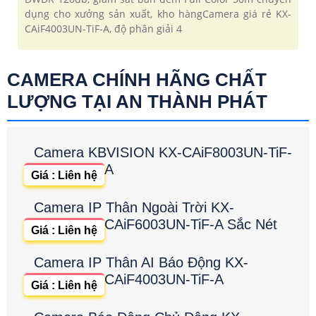
dụng cho xưởng sản xuất, kho hàngCamera giá rẻ KX-
CAiF4003UN-TiF-A, độ phân giải 4
CAMERA CHÍNH HÃNG CHẤT
LƯỢNG TẠI AN THÀNH PHÁT
Camera KBVISION KX-CAiF8003UN-TiF-
A
Giá : Liên hệ
Camera IP Thân Ngoài Trời KX-
CAiF6003UN-TiF-A Sắc Nét
Giá : Liên hệ
Camera IP Thân AI Báo Động KX-
CAiF4003UN-TiF-A
Giá : Liên hệ