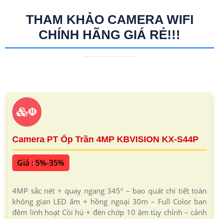
THAM KHẢO CAMERA WIFI
CHÍNH HÃNG GIÁ RẺ!!!
☫
Camera PT Ốp Trần 4MP KBVISION KX-S44P
Giá : 5%-35%
4MP sắc nét + quay ngang 345° – bao quát chi tiết toàn
không gian LED ấm + hồng ngoại 30m – Full Color ban
đêm linh hoạt Còi hú + đèn chớp 10 âm tùy chỉnh – cảnh