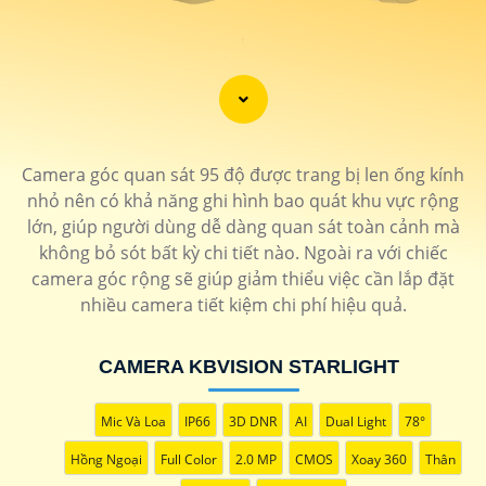
'
Camera góc quan sát 95 độ được trang bị len ống kính
nhỏ nên có khả năng ghi hình bao quát khu vực rộng
lớn, giúp người dùng dễ dàng quan sát toàn cảnh mà
không bỏ sót bất kỳ chi tiết nào. Ngoài ra với chiếc
camera góc rộng sẽ giúp giảm thiểu việc cần lắp đặt
nhiều camera tiết kiệm chi phí hiệu quả.
CAMERA KBVISION STARLIGHT
Mic Và Loa
IP66
3D DNR
AI
Dual Light
78°
Hồng Ngoại
Full Color
2.0 MP
CMOS
Xoay 360
Thân