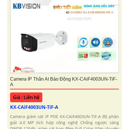
Camera IP Thân AI Báo Động KX-CAiF4003UN-TiF-
A
Giá : Liên hệ
KX-CAiF4003UN-TiF-A
Camera giám sát IP POE KX-CAiF4003UN-TiF-A độ phân
giải 4.0 MP tích hợp công nghệ Chống ngược sáng
DWDR 120db, giám sát ban đêm Full Color 50m chuyên