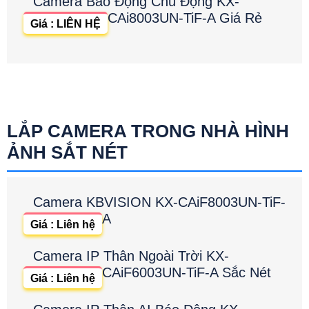
Camera Báo Động Chủ Động KX-
CAi8003UN-TiF-A Giá Rẻ
Giá : LIÊN HỆ
LẮP CAMERA TRONG NHÀ HÌNH
ẢNH SẮT NÉT
Camera KBVISION KX-CAiF8003UN-TiF-
A
Giá : Liên hệ
Camera IP Thân Ngoài Trời KX-
CAiF6003UN-TiF-A Sắc Nét
Giá : Liên hệ