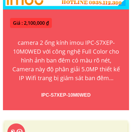
Giá : 2,100,000 ₫
camera 2 ống kính imou IPC-S7XEP-
10M0WED với công nghệ Full Color cho
hình ảnh ban đêm có màu rõ nét,
Camera này độ phân giải 5.0MP thiết kế
IP Wifi trang bị giám sát ban đêm...
IPC-S7XEP-10M0WED