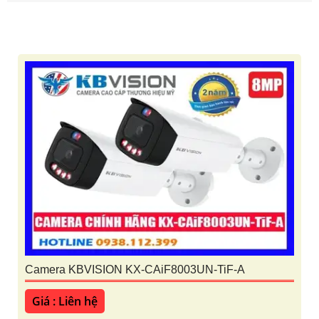
Camera KBVISION KX-CAiF8003UN-TiF-A
Giá : Liên hệ