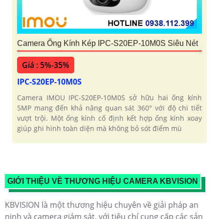
Camera Ống Kính Kép IPC-S20EP-10M0S Siêu Nét
Giá : 5%-35%
IPC-S20EP-10M0S
Camera IMOU IPC-S20EP-10M0S sở hữu hai ống kính
5MP mang đến khả năng quan sát 360° với độ chi tiết
vượt trội. Một ống kính cố định kết hợp ống kính xoay
giúp ghi hình toàn diện mà không bỏ sót điểm mù
GIỚI THIỆU VỀ THƯƠNG HIỆU CAMERA KBVISION
KBVISION là một thương hiệu chuyên về giải pháp an
ninh và camera giám sát, với tiêu chí cung cấp các sản