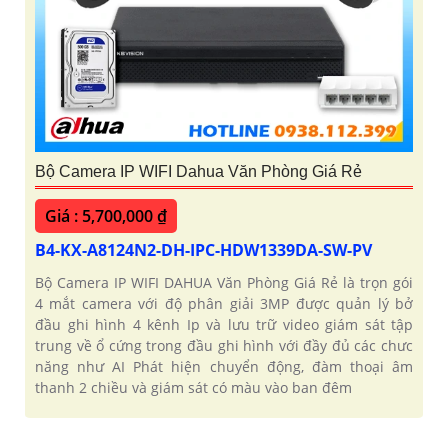
Bộ Camera IP WIFI Dahua Văn Phòng Giá Rẻ
Giá : 5,700,000 ₫
B4-KX-A8124N2-DH-IPC-HDW1339DA-SW-PV
Bộ Camera IP WIFI DAHUA Văn Phòng Giá Rẻ là trọn gói
4 mắt camera với độ phân giải 3MP được quản lý bở
đầu ghi hình 4 kênh Ip và lưu trữ video giám sát tập
trung về ổ cứng trong đầu ghi hình với đầy đủ các chưc
năng như AI Phát hiện chuyển động, đàm thoại âm
thanh 2 chiều và giám sát có màu vào ban đêm