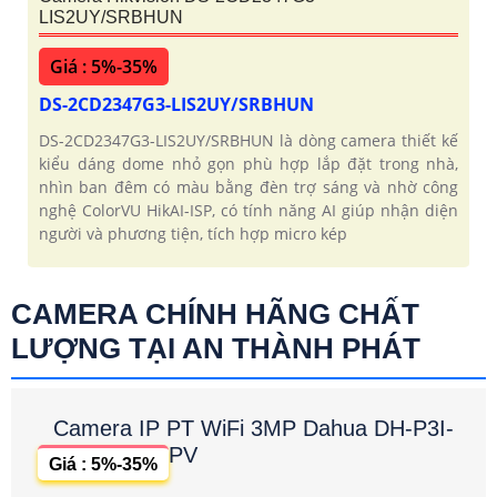
LIS2UY/SRBHUN
Giá : 5%-35%
DS-2CD2347G3-LIS2UY/SRBHUN
DS-2CD2347G3-LIS2UY/SRBHUN là dòng camera thiết kế
kiểu dáng dome nhỏ gọn phù hợp lắp đặt trong nhà,
nhìn ban đêm có màu bằng đèn trợ sáng và nhờ công
nghệ ColorVU HikAI-ISP, có tính năng AI giúp nhận diện
người và phương tiện, tích hợp micro kép
CAMERA CHÍNH HÃNG CHẤT
LƯỢNG TẠI AN THÀNH PHÁT
Camera IP PT WiFi 3MP Dahua DH-P3I-
PV
Giá : 5%-35%