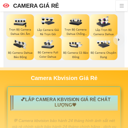
CAMERA GIÁ RẺ
Trọn Bộ Camera
Trọn Bộ Camera
Lắp Camera Giá
Lắp Trọn Bộ
Dahua Ghi Âm
Dahua Chống
Rẻ Trọn Gói
Camera Dahua
Trộm
Bộ Camera Full
Bộ Camera Dahua
Bộ Camera Có Báo
Bộ Camera Chuyên
Color Dahua
Báo Động
Đông
Dụng
Camera Kbvision Giá Rẻ
💕LẮP CAMERA KBVISION GIÁ RẺ CHẤT
LƯỢNG💗
️💬 Camera kbvision bảo hành 24 tháng hình ảnh sắt nét
giá rẻ chính sách bảo hành 24 tháng chính hãng . dịch vụ