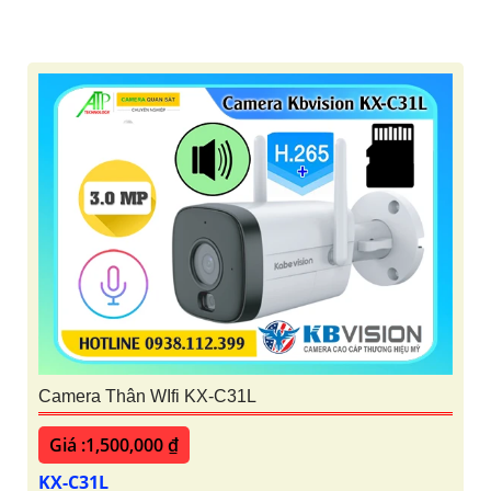
Camera Thân WIfi KX-C31L
Giá :1,500,000 ₫
KX-C31L