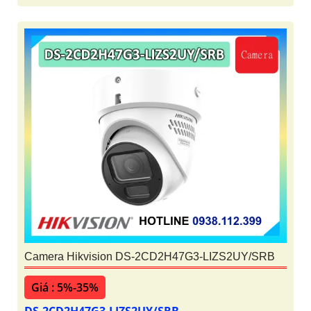
Camera Hikvision DS-2CD2H47G3-LIZS2UY/SRB
Giá : 5%-35%
DS-2CD2H47G3-LIZS2UY/SRB