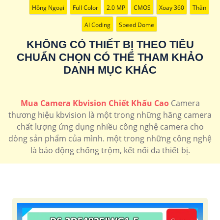
100.000 VNĐ
Camera thân hồng ngoại kbvision giá rẻ trọn gói
KX-
Hồng Ngoại
Full Color
2.0 MP
CMOS
Xoay 360
Thân
C2102LQ-A
AI Coding
Speed Dome
🔆 Lắp Camera Kbvision FUll Color
📎
670.000 VNĐ
Camera có màu ban đêm độ phân giải cao
KX-
KHÔNG CÓ THIẾT BỊ THEO TIÊU
AF2111N3
CHUẨN CHỌN CÓ THỂ THAM KHẢO
DANH MỤC KHÁC
Camera
Camera
Camera
camera
lắp
speedom
Ip
4k
2k
camera
kbvision
Kbvision
kbvision
có màu
Mua Camera Kbvision Chiết Khấu Cao
Camera
ban
thương hiệu kbvision là một trong những hãng camera
đêm
chất lượng ứng dụng nhiều công nghệ camera cho
kbvision
dòng sản phẩm của mình. một trong những công nghệ
là báo động chống trộm, kết nối đa thiết bị.