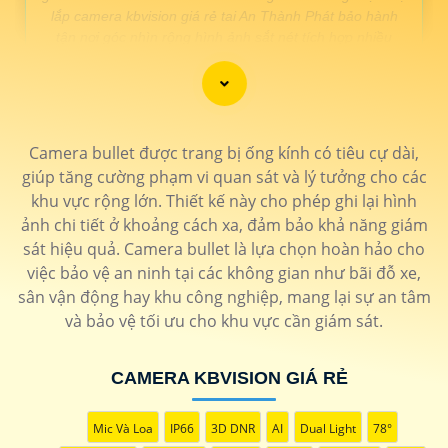
lắp camera kbvision giá rẻ tai An Thành Phát bảo hành
tận nơi góc nhìn rộng hình ảnh sắt nét tích hợp nhiều
công nghệ🛒
LẮP CAMERA KBVISION GIÁ RẺ
Camera bullet được trang bị ống kính có tiêu cự dài,
GIÁ LẮP
giúp tăng cường phạm vi quan sát và lý tưởng cho các
Lắp Camera KBIVISON Chất Lượng
khu vực rộng lớn. Thiết kế này cho phép ghi lại hình
🖌
650,000 VNĐ
Camera Ip siêu nét ultra 2k hồng ngoại 20m
ảnh chi tiết ở khoảng cách xa, đảm bảo khả năng giám
Camera KX-CAiF4005MN2-TiF-A
sát hiệu quả. Camera bullet là lựa chọn hoàn hảo cho
💝 Camera Kbvision KX-A2012S4 Giá Rẻ
việc bảo vệ an ninh tại các không gian như bãi đỗ xe,
sân vận động hay khu công nghiệp, mang lại sự an tâm
110.000 VNĐ
Lắp camera kbvision giá rẻ full hd 1080p công nghệ
CVI
KX-A2012S4
và bảo vệ tối ưu cho khu vực cần giám sát.
📶 Camera Hồng Ngoại Kbvision
CAMERA KBVISION GIÁ RẺ
900.000 VNĐ
Độ phân giải 4Mp siêu nét thiết kế chắc chắn
KX-
C8013S
🔔 Camera giá rẻ Kbvision
Mic Và Loa
IP66
3D DNR
AI
Dual Light
78°