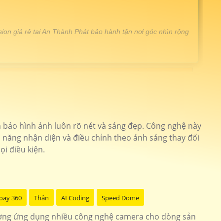
ion giá rẻ tai An Thành Phát bảo hành tận nơi góc nhìn rộng
ng ngoại 20m
Camera KX-CAiF4005MN2-TiF-A
ull hd 1080p công nghệ CVI
KX-A2012S4
 bảo hình ảnh luôn rõ nét và sáng đẹp. Công nghệ này
nét thiết kế chắc chắn
KX-C8013S
ả năng nhận diện và điều chỉnh theo ánh sáng thay đổi
i điều kiện.
ision giá rẻ trọn gói
KX-C2102LQ-A
êm độ phân giải cao
KX-AF2111N3
oay 360
Thân
AI Coding
Speed Dome
êm kbvision
Đầu Ghi KBvision
ượng ứng dụng nhiều công nghệ camera cho dòng sản