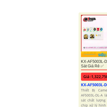
KX-AF5003L-D
Sát Giá Rẻ ✅
Giá :1,322,75
KX-AF5003L-
Thiết Bị Cam
AF5003L-DL-A l
sát chất lượng
chip xử lý hìn