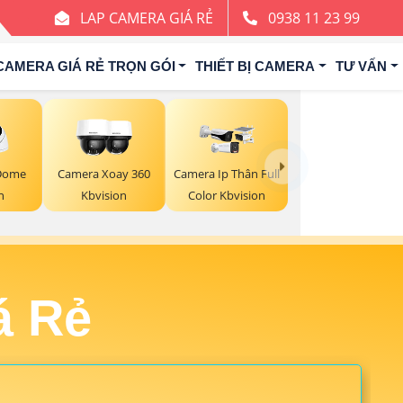
LAP CAMERA GIÁ RẺ
0938 11 23 99
CAMERA GIÁ RẺ TRỌN GÓI
THIẾT BỊ CAMERA
TƯ VẤN
 Dome
Camera Xoay 360
Camera Ip Thân Full
n
Kbvision
Color Kbvision
á Rẻ