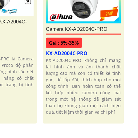
 KX-A2004C-
Camera KX-AD2004C-PRO
Giá : 5%-35%
KX-AD2004C-PRO
-PRO là Camera
KX‑AD2004C‑PRO không chỉ mang
 Procó độ phân
lại hình ảnh và âm thanh chất
ợng hình sắc nét
lượng cao mà còn có thiết kế tinh
p nâng có chất
gọn, dễ lắp đặt, thích hợp cho mọi
c trang bị tính
công trình. Bạn hoàn toàn có thể
kết hợp nhiều camera cùng loại
trong một hệ thống để giám sát
toàn bộ không gian một cách hiệu
quả, tiết kiệm thời gian và chi phí