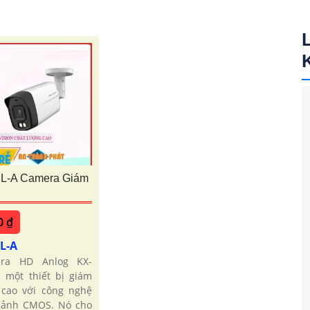
L-A Camera Giám
0 ₫
DL-A
era HD Anlog KX-
à một thiết bị giám
 cao với công nghệ
h ảnh CMOS. Nó cho