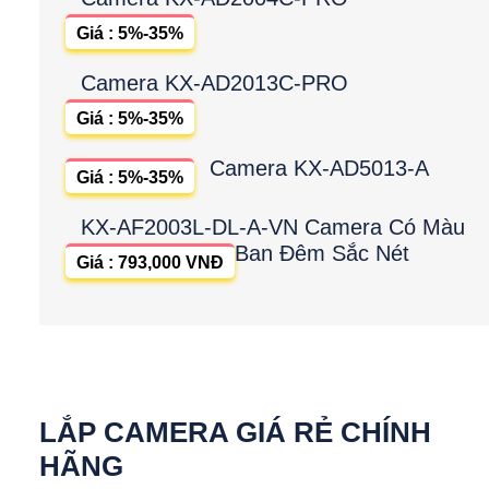
Giá : 5%-35%
Camera KX-AD2013C-PRO
Giá : 5%-35%
Camera KX-AD5013-A
Giá : 5%-35%
KX-AF2003L-DL-A-VN Camera Có Màu
Ban Đêm Sắc Nét
Giá : 793,000 VNĐ
LẮP CAMERA GIÁ RẺ CHÍNH
HÃNG