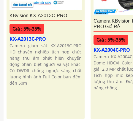
KBvision KX-A2013C-PRO
Camera KBvision
PRO Giá Rẻ
Giá : 5%-35%
KX-A2013C-PRO
Giá : 5%-35%
Camera giám sát KX-A2013C-PRO
KX-A2004C-PRO
HD chuyên nghiệp tích hợp chức
Camera KX-A2004C
năng thu âm phát hiện chuyển
Dome HDCVI Color
động phân biệt người và vật khác.
giải 2.0 MP chất lư
Có DWDR chống ngược sáng chất
Tích hợp mic ké
lượng hình ảnh Full Color ban đêm
lượng thu âm. Đượ
đến 50m
năng chống...