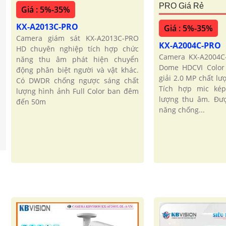
PRO Giá Rẻ
Giá : 5%-35%
KX-A2013C-PRO
Giá : 5%-35%
Camera giám sát KX-A2013C-PRO
KX-A2004C-PRO
HD chuyên nghiệp tích hợp chức
Camera KX-A2004C
năng thu âm phát hiện chuyển
Dome HDCVI Color
động phân biệt người và vật khác.
giải 2.0 MP chất lư
Có DWDR chống ngược sáng chất
Tích hợp mic ké
lượng hình ảnh Full Color ban đêm
lượng thu âm. Đượ
đến 50m
năng chống...