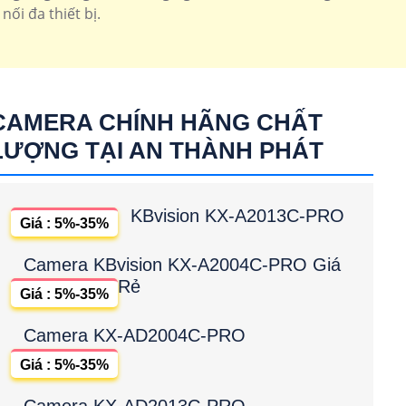
ối đa thiết bị.
CAMERA CHÍNH HÃNG CHẤT
LƯỢNG TẠI AN THÀNH PHÁT
KBvision KX-A2013C-PRO
Giá : 5%-35%
Camera KBvision KX-A2004C-PRO Giá
Rẻ
Giá : 5%-35%
Camera KX-AD2004C-PRO
Giá : 5%-35%
Camera KX-AD2013C-PRO