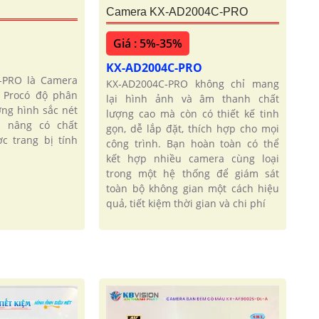
Camera KX-AD2004C-PRO
Giá : 5%-35%
KX-AD2004C-PRO
-PRO là Camera
KX‑AD2004C‑PRO không chỉ mang
 Procó độ phân
lại hình ảnh và âm thanh chất
ợng hình sắc nét
lượng cao mà còn có thiết kế tinh
p nâng có chất
gọn, dễ lắp đặt, thích hợp cho mọi
c trang bị tính
công trình. Bạn hoàn toàn có thể
kết hợp nhiều camera cùng loại
trong một hệ thống để giám sát
toàn bộ không gian một cách hiệu
quả, tiết kiệm thời gian và chi phí