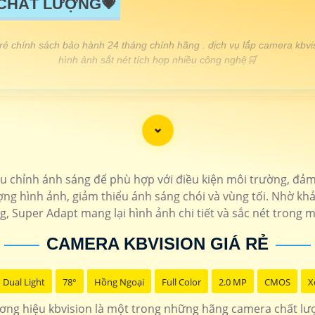
 CHẤT LƯỢNG💗
 rẻ chính sách bảo hành 24 tháng chính hãng . dịch vụ lắp camera kbvis
hình ảnh sắt nét tích hợp nhiều công nghệ🛒
GIÁ LẮP
🖌
650,000 VNĐ
Camera Ip siêu nét ultra 2k hồ
110.000 VNĐ
Lắp camera kbvision giá rẻ f
u chỉnh ánh sáng để phù hợp với điều kiện môi trường, đảm
900.000 VNĐ
Độ phân giải 4Mp siêu 
ng hình ảnh, giảm thiểu ánh sáng chói và vùng tối. Nhờ kh
, Super Adapt mang lại hình ảnh chi tiết và sắc nét trong mọ
100.000 VNĐ
Camera thân hồng ngoại kbv
CAMERA KBVISION GIÁ RẺ
📎
670.000 VNĐ
Camera có màu ban đ
Dual Light
78°
Hồng Ngoại
Full Color
2.0 MP
CMOS
X
k Kbvision
camera 2k kbvision
lắp camera có màu ban đ
ng hiệu kbvision là một trong những hãng camera chất l