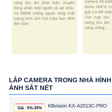
Camera KX-A20
năng thu âm phát hiện chuyển
Dome HDCVI Co
động phân biệt người và vật khác.
giải 2.0 MP chấ
Có DWDR chống ngược sáng chất
Tích hợp mic 
lượng hình ảnh Full Color ban đêm
lượng thu âm. 
đến 50m
năng chống...
LẮP CAMERA TRONG NHÀ HÌNH
ẢNH SẮT NÉT
KBvision KX-A2013C-PRO
Giá : 5%-35%