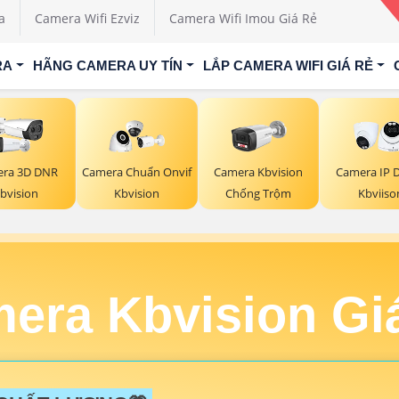
a
Camera Wifi Ezviz
Camera Wifi Imou Giá Rẻ
RA
HÃNG CAMERA UY TÍN
LẮP CAMERA WIFI GIÁ RẺ
ra 3D DNR
Camera Chuẩn Onvif
Camera Kbvision
Camera IP
bvision
Kbvision
Chống Trộm
Kbviiso
era Kbvision Gi