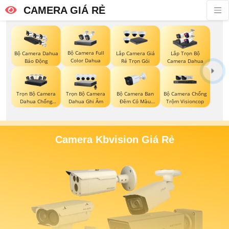
CAMERA GIÁ RẺ
Bộ Camera Full
Bộ Camera Dahua
Lắp Camera Giá
Lắp Trọn Bộ
Color Dahua
Báo Động
Rẻ Trọn Gói
Camera Dahua
Trọn Bộ Camera
Trọn Bộ Camera
Bộ Camera Ban
Bộ Camera Chống
Dahua Chống
Dahua Ghi Âm
Đêm Có Màu
Trộm Visioncop
Trộm
Kbvision
Camera Kbvision Giá Rẻ