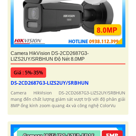
Camera HikVision DS-2CD2687G3-
LIZS2UY/SRBHUN Độ Nét 8.0MP
Giá : 5%-35%
DS-2CD2687G3-LIZS2UY/SRBHUN
Camera HikVision DS-2CD2687G3-LIZS2UY/SRBHUN
mang đến chất lượng giám sát vượt trội với độ phân giải
8MP ống kính zoom quang 4x và công nghệ ColorVu