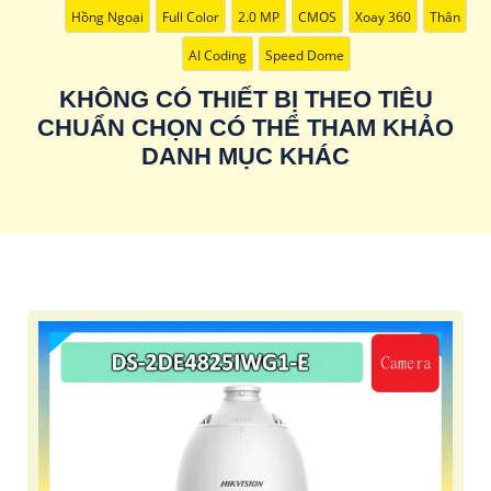
Hồng Ngoại
Full Color
2.0 MP
CMOS
Xoay 360
Thân
AI Coding
Speed Dome
KHÔNG CÓ THIẾT BỊ THEO TIÊU
CHUẨN CHỌN CÓ THỂ THAM KHẢO
DANH MỤC KHÁC