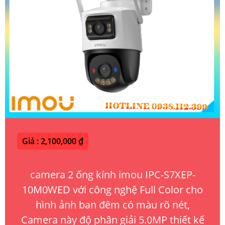
Giá : 2,100,000 ₫
camera 2 ống kính imou IPC-S7XEP-
10M0WED với công nghệ Full Color cho
hình ảnh ban đêm có màu rõ nét,
Camera này độ phân giải 5.0MP thiết kế