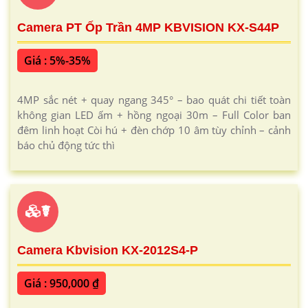
Camera PT Ốp Trần 4MP KBVISION KX-S44P
Giá : 5%-35%
4MP sắc nét + quay ngang 345° – bao quát chi tiết toàn
không gian LED ấm + hồng ngoại 30m – Full Color ban
đêm linh hoạt Còi hú + đèn chớp 10 âm tùy chỉnh – cảnh
báo chủ động tức thì
☤
Camera Kbvision KX-2012S4-P
Giá : 950,000 ₫