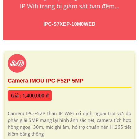
IP Wifi trang bị giám sát ban đêm...
IPC-S7XEP-10M0WED
Ⓦ
Camera IMOU IPC-F52P 5MP
Giá : 1,400,000 ₫
Camera IPC-F52P thân IP WiFi cố định ngoài trời với độ
phân giải 5MP mang lại hình ảnh sắc nét, camera tích hợp
hồng ngoại 30m, mic ghi âm, hỗ trợ chuẩn nén H.265 tiết
kiệm băng thông