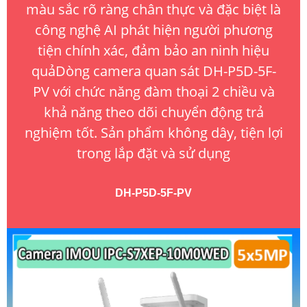
màu sắc rõ ràng chân thực và đặc biệt là
công nghệ AI phát hiện người phương
tiện chính xác, đảm bảo an ninh hiệu
quảDòng camera quan sát DH-P5D-5F-
PV với chức năng đàm thoại 2 chiều và
khả năng theo dõi chuyển động trả
nghiệm tốt. Sản phẩm không dây, tiện lợi
trong lắp đặt và sử dụng
DH-P5D-5F-PV