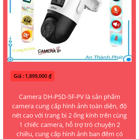
Giá : 1,899,000 ₫
Camera DH-P5D-5F-PV là sản phẩm
camera cung cấp hình ảnh toàn diện, độ
nét cao với trang bị 2 ống kính trên cùng
1 chiếc camera, hỗ trợ trò chuyện 2
chiều, cung cấp hình ảnh ban đêm có