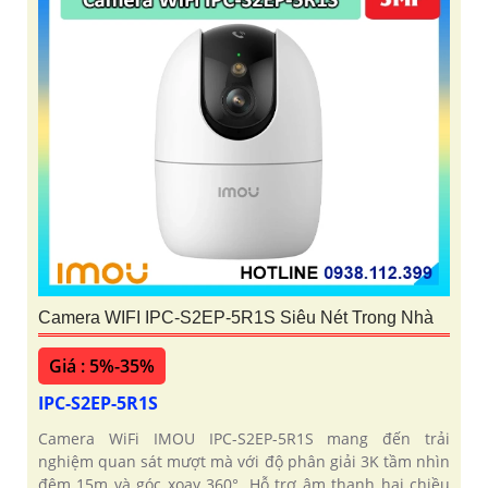
Camera WIFI IPC-S2EP-5R1S Siêu Nét Trong Nhà
Giá : 5%-35%
IPC-S2EP-5R1S
Camera WiFi IMOU IPC-S2EP-5R1S mang đến trải
nghiệm quan sát mượt mà với độ phân giải 3K tầm nhìn
đêm 15m và góc xoay 360°. Hỗ trợ âm thanh hai chiều