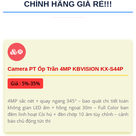
CHÍNH HÃNG GIÁ RẺ!!!
☫
Camera PT Ốp Trần 4MP KBVISION KX-S44P
Giá : 5%-35%
4MP sắc nét + quay ngang 345° – bao quát chi tiết toàn
không gian LED ấm + hồng ngoại 30m – Full Color ban
đêm linh hoạt Còi hú + đèn chớp 10 âm tùy chỉnh – cảnh
báo chủ động tức thì