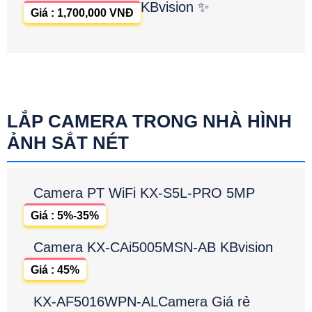
KBvision ✨
Giá : 1,700,000 VNĐ
LẮP CAMERA TRONG NHÀ HÌNH
ẢNH SẮT NÉT
Camera PT WiFi KX-S5L-PRO 5MP
Giá : 5%-35%
Camera KX-CAi5005MSN-AB KBvision
Giá : 45%
KX-AF5016WPN-ALCamera Giá rẻ