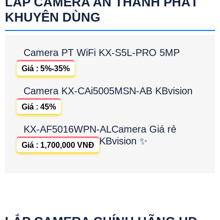
LẮP CAMERA AN THÀNH PHÁT
KHUYÊN DÙNG
Camera PT WiFi KX-S5L-PRO 5MP
Giá : 5%-35%
Camera KX-CAi5005MSN-AB KBvision
Giá : 45%
KX-AF5016WPN-ALCamera Giá rẻ
KBvision ✨
Giá : 1,700,000 VNĐ