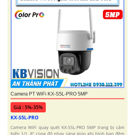
Camera PT WiFi KX-S5L-PRO 5MP
Giá : 5%-35%
KX-S5L-PRO
Camera WiFi quay quét KX-S5L-PRO 5MP trang bị cảm
biến 1/1. 8" cùng độ nhạy sáng giúp ghi hình ban đêm