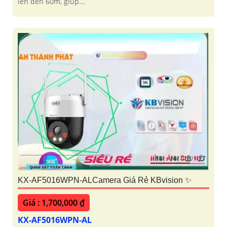
lên đến 60m, giúp...
KX-AF5016WPN-ALCamera Giá Rẻ KBvision ✨
Giá : 1,700,000 ₫
KX-AF5016WPN-AL