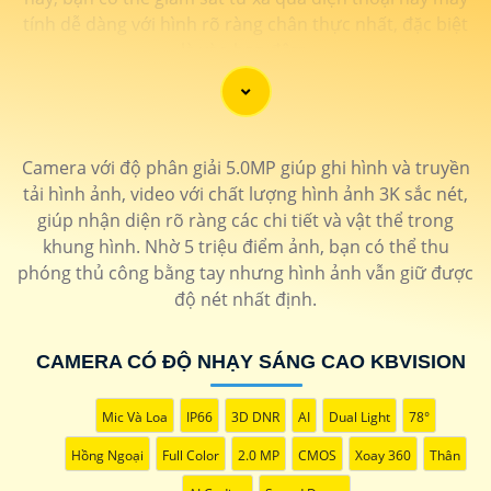
tính dễ dàng với hình rõ ràng chân thực nhất, đặc biệt
là vào ban đêm.
Camera với độ phân giải 5.0MP giúp ghi hình và truyền
tải hình ảnh, video với chất lượng hình ảnh 3K sắc nét,
giúp nhận diện rõ ràng các chi tiết và vật thể trong
khung hình. Nhờ 5 triệu điểm ảnh, bạn có thể thu
phóng thủ công bằng tay nhưng hình ảnh vẫn giữ được
độ nét nhất định.
'
CAMERA CÓ ĐỘ NHẠY SÁNG CAO KBVISION
Mic Và Loa
IP66
3D DNR
AI
Dual Light
78°
Hồng Ngoại
Full Color
2.0 MP
CMOS
Xoay 360
Thân