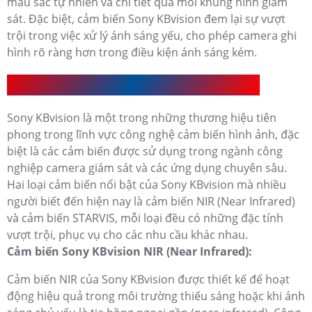
màu sắc tự nhiên và chi tiết qua mỗi khung hình giám
sát. Đặc biệt, cảm biến Sony KBvision đem lại sự vượt
trội trong việc xử lý ánh sáng yếu, cho phép camera ghi
hình rõ ràng hơn trong điều kiện ánh sáng kém.
Camera Cảm Biến Sony KBvision Có Mấy Loại
Sony KBvision là một trong những thương hiệu tiên
phong trong lĩnh vực công nghệ cảm biến hình ảnh, đặc
biệt là các cảm biến được sử dụng trong ngành công
nghiệp camera giám sát và các ứng dụng chuyên sâu.
Hai loại cảm biến nổi bật của Sony KBvision mà nhiều
người biết đến hiện nay là cảm biến NIR (Near Infrared)
và cảm biến STARVIS, mỗi loại đều có những đặc tính
vượt trội, phục vụ cho các nhu cầu khác nhau.
Cảm biến Sony KBvision NIR (Near Infrared):
Cảm biến NIR của Sony KBvision được thiết kế để hoạt
động hiệu quả trong môi trường thiếu sáng hoặc khi ánh