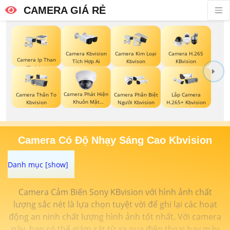
CAMERA GIÁ RẺ
Camera Kbvision
Camera Kim Loại
Camera H.265
Camera Ip Than
Tích Hợp Ai
Kbvison
KBvision
Kbvision
Camera Phát Hiện
Camera Thân To
Camera Phân Biệt
Lắp Camera
Khuôn Mặt
Kbvision
Người Kbvision
H.265+ Kbvision
Kbvision
Camera Có Độ Nhạy Sáng Cao Kbvision
Camera Cảm Biến Sony KBvision với hình ảnh chất
lượng sắc nét là lựa chọn tuyệt vời để ghi lại các hoạt
động an ninh chất lượng hình ảnh tốt nhất. Với camera
này, bạn có thể giám sát từ xa qua điện thoại hay máy