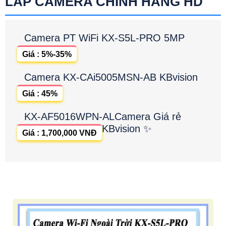
LẮP CAMERA CHÍNH HÃNG HD
Camera PT WiFi KX-S5L-PRO 5MP
Giá : 5%-35%
Camera KX-CAi5005MSN-AB KBvision
Giá : 45%
KX-AF5016WPN-ALCamera Giá rẻ
KBvision ✨
Giá : 1,700,000 VNĐ