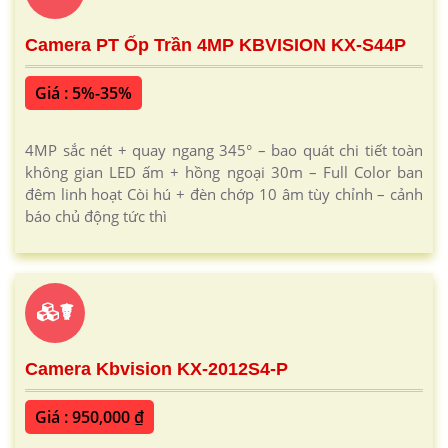
Camera PT Ốp Trần 4MP KBVISION KX-S44P
Giá : 5%-35%
4MP sắc nét + quay ngang 345° – bao quát chi tiết toàn
không gian LED ấm + hồng ngoại 30m – Full Color ban
đêm linh hoạt Còi hú + đèn chớp 10 âm tùy chỉnh – cảnh
báo chủ động tức thì
☤
Camera Kbvision KX-2012S4-P
Giá : 950,000 ₫