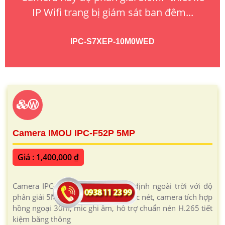
IP Wifi trang bị giám sát ban đêm...
IPC-S7XEP-10M0WED
Ⓦ
Camera IMOU IPC-F52P 5MP
Giá : 1,400,000 ₫
Camera IPC-F52P thân IP WiFi cố định ngoài trời với độ
phân giải 5MP mang lại hình ảnh sắc nét, camera tích hợp
hồng ngoại 30m, mic ghi âm, hỗ trợ chuẩn nén H.265 tiết
kiệm băng thông