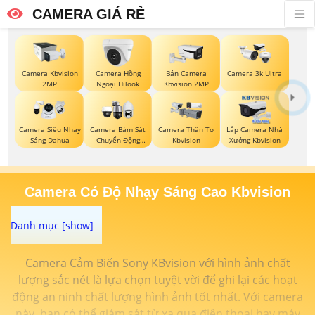
CAMERA GIÁ RẺ
Camera Kbvision
Camera Hồng
Bán Camera
Camera 3k Ultra
2MP
Ngoại Hilook
Kbvision 2MP
Camera Siêu Nhạy
Camera Bám Sát
Camera Thân To
Lắp Camera Nhà
Sáng Dahua
Chuyển Động
Kbvision
Xưởng Kbvision
Kbvision
Camera Có Độ Nhạy Sáng Cao Kbvision
Camera Cảm Biến Sony KBvision với hình ảnh chất
lượng sắc nét là lựa chọn tuyệt vời để ghi lại các hoạt
động an ninh chất lượng hình ảnh tốt nhất. Với camera
này, bạn có thể giám sát từ xa qua điện thoại hay máy