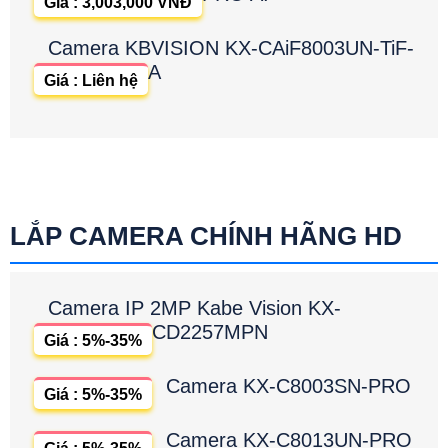
Giá : 3,003,000 VNĐ
Camera KBVISION KX-CAiF8003UN-TiF-
A
Giá : Liên hệ
LẮP CAMERA CHÍNH HÃNG HD
Camera IP 2MP Kabe Vision KX-
CD2257MPN
Giá : 5%-35%
Camera KX-C8003SN-PRO
Giá : 5%-35%
Camera KX-C8013UN-PRO