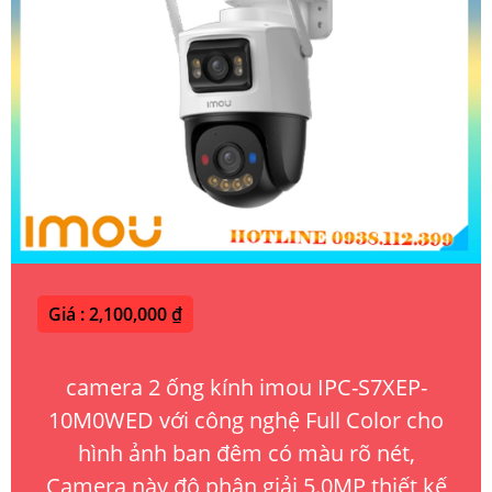
Giá : 2,100,000 ₫
camera 2 ống kính imou IPC-S7XEP-
10M0WED với công nghệ Full Color cho
hình ảnh ban đêm có màu rõ nét,
Camera này độ phân giải 5.0MP thiết kế