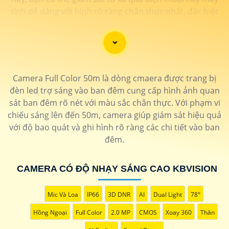
tính dễ dàng với hình rõ ràng chân thực nhất, đặc biệt
là vào ban đêm.
Camera Full Color 50m là dòng cmaera được trang bị
đèn led trợ sáng vào ban đêm cung cấp hình ảnh quan
sát ban đêm rõ nét với màu sắc chân thực. Với phạm vi
chiếu sáng lên đến 50m, camera giúp giám sát hiệu quả
với độ bao quát và ghi hình rõ ràng các chi tiết vào ban
đêm.
'
CAMERA CÓ ĐỘ NHẠY SÁNG CAO KBVISION
Mic Và Loa
IP66
3D DNR
AI
Dual Light
78°
Hồng Ngoại
Full Color
2.0 MP
CMOS
Xoay 360
Thân