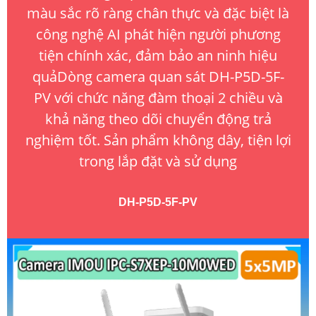
màu sắc rõ ràng chân thực và đặc biệt là
công nghệ AI phát hiện người phương
tiện chính xác, đảm bảo an ninh hiệu
quảDòng camera quan sát DH-P5D-5F-
PV với chức năng đàm thoại 2 chiều và
khả năng theo dõi chuyển động trả
nghiệm tốt. Sản phẩm không dây, tiện lợi
trong lắp đặt và sử dụng
DH-P5D-5F-PV