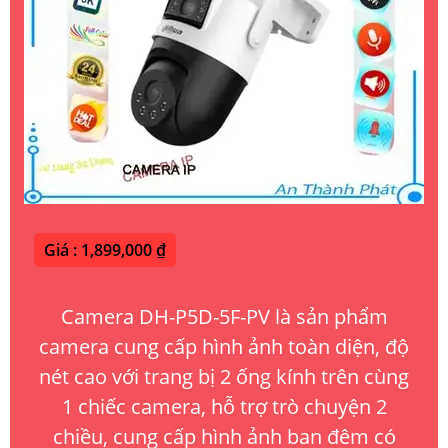
Giá : 1,899,000 ₫
Camera DH-P5D-5F-PV là sản phẩm
camera cung cấp hình ảnh toàn diện, độ
nét cao với trang bị 2 ống kính trên cùng
1 chiếc camera, hỗ trợ trò chuyện 2
chiều, cung cấp hình ảnh ban đêm có