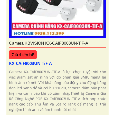
Camera KBVISION KX-CAiF8003UN-TiF-A
Giá :Liên hệ
KX-CAiF8003UN-TiF-A
Camera KX-CAiF8003UN-TiF-A là lựa chọn tuyệt vời cho
việc giám sát an ninh với độ phân giải 8MP, mang lại
hình ảnh rõ nét. Với khả năng báo động chủ động bằng
đèn led xanh đỏ và còi hú 110dB, camera đảm bảo phát
hiện và cảnh báo khi có xâm nhậpThiết bị Camera Giá
Rẻ Công Nghệ POE KX-CAiF8003UN-TiF-A tích hợp chức
năng cao cấp Thu Âm Và Loa rõ ràng để mang lại trải
nghiệm hình ảnh và âm thanh tốt nhất