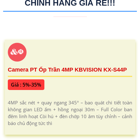
CHÍNH HÃNG GIÁ RẺ!!!
☫
Camera PT Ốp Trần 4MP KBVISION KX-S44P
Giá : 5%-35%
4MP sắc nét + quay ngang 345° – bao quát chi tiết toàn
không gian LED ấm + hồng ngoại 30m – Full Color ban
đêm linh hoạt Còi hú + đèn chớp 10 âm tùy chỉnh – cảnh
báo chủ động tức thì