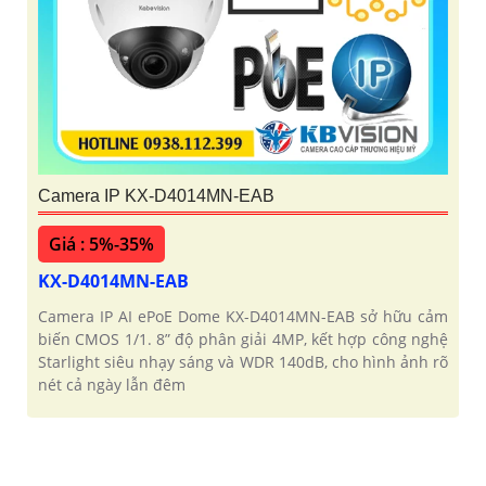
Camera IP KX-D4014MN-EAB
Giá : 5%-35%
KX-D4014MN-EAB
Camera IP AI ePoE Dome KX-D4014MN-EAB sở hữu cảm
biến CMOS 1/1. 8” độ phân giải 4MP, kết hợp công nghệ
Starlight siêu nhạy sáng và WDR 140dB, cho hình ảnh rõ
nét cả ngày lẫn đêm