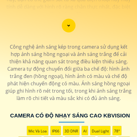
tính dễ dàng với hình rõ ràng chân thực nhất, đặc biệt
là vào ban đêm.
Công nghệ ánh sáng kép trong camera sử dụng kết
hợp ánh sáng hồng ngoại và ánh sáng trắng để cải
thiện khả năng quan sát trong điều kiện thiếu sáng.
Camera tự động chuyển đổi giữa ba chế độ: hình ảnh
trắng đen (hồng ngoại), hình ảnh có màu và chế độ
phát hiện chuyển động có màu. Ánh sáng hồng ngoại
giúp ghi hình rõ nét trong tối, trong khi ánh sáng trắng
'
làm rõ chi tiết và màu sắc khi có đủ ánh sáng.
CAMERA CÓ ĐỘ NHẠY SÁNG CAO KBVISION
Mic Và Loa
IP66
3D DNR
AI
Dual Light
78°