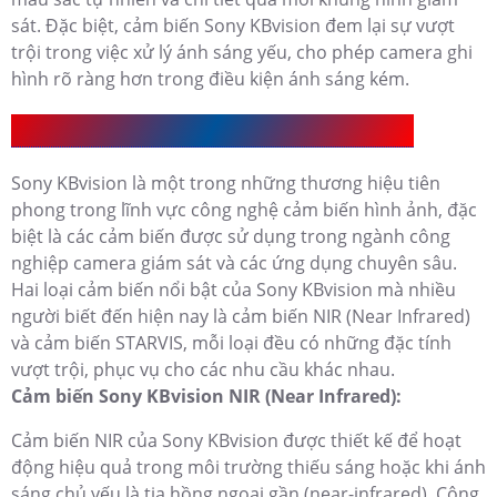
sát. Đặc biệt, cảm biến Sony KBvision đem lại sự vượt
trội trong việc xử lý ánh sáng yếu, cho phép camera ghi
hình rõ ràng hơn trong điều kiện ánh sáng kém.
Camera Cảm Biến Sony KBvision Có Mấy Loại
Sony KBvision là một trong những thương hiệu tiên
phong trong lĩnh vực công nghệ cảm biến hình ảnh, đặc
biệt là các cảm biến được sử dụng trong ngành công
nghiệp camera giám sát và các ứng dụng chuyên sâu.
Hai loại cảm biến nổi bật của Sony KBvision mà nhiều
người biết đến hiện nay là cảm biến NIR (Near Infrared)
và cảm biến STARVIS, mỗi loại đều có những đặc tính
vượt trội, phục vụ cho các nhu cầu khác nhau.
Cảm biến Sony KBvision NIR (Near Infrared):
Cảm biến NIR của Sony KBvision được thiết kế để hoạt
động hiệu quả trong môi trường thiếu sáng hoặc khi ánh
sáng chủ yếu là tia hồng ngoại gần (near-infrared). Công