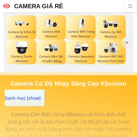
CAMERA GIÁ RẺ
Camera Wifi
Camera Wifi Trong
Camera Ip Ultra 3k
Camera Ip 360
Kbvision
Nhà Kbvision
Kbvision
Kbvision
Camera Zoom
Camera Bám Sát
Camera Speedom
Camera Wifi 360
Kbvision
Chuyển Động
Kbvision
Kbvision Full Color
Kbvision
Camera Có Độ Nhạy Sáng Cao Kbvision
Camera Cảm Biến Sony KBvision với hình ảnh chất
lượng sắc nét là lựa chọn tuyệt vời để ghi lại các hoạt
động an ninh chất lượng hình ảnh tốt nhất. Với camera
này, bạn có thể giám sát từ xa qua điện thoại hay máy