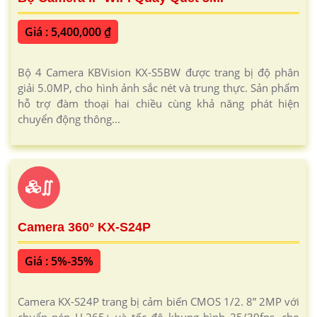
Giá : 5,400,000 ₫
Bộ 4 Camera KBVision KX-S5BW được trang bị độ phân
giải 5.0MP, cho hình ảnh sắc nét và trung thực. Sản phẩm
hỗ trợ đàm thoại hai chiều cùng khả năng phát hiện
chuyển động thông...
∬
Camera 360° KX-S24P
Giá : 5%-35%
Camera KX-S24P trang bị cảm biến CMOS 1/2. 8” 2MP với
chuẩn nén H.265+ và tốc độ khung hình 25/30fps, cho