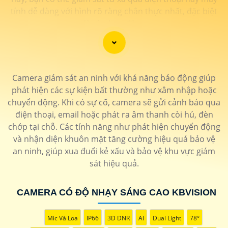
tính dễ dàng với hình rõ ràng chân thực nhất, đặc biệt
là vào ban đêm.
Camera giám sát an ninh với khả năng báo động giúp
phát hiện các sự kiện bất thường như xâm nhập hoặc
chuyển động. Khi có sự cố, camera sẽ gửi cảnh báo qua
điện thoại, email hoặc phát ra âm thanh còi hú, đèn
chớp tại chỗ. Các tính năng như phát hiện chuyển động
và nhận diện khuôn mặt tăng cường hiệu quả bảo vệ
an ninh, giúp xua đuổi kẻ xấu và bảo vệ khu vực giám
'
sát hiệu quả.
CAMERA CÓ ĐỘ NHẠY SÁNG CAO KBVISION
Mic Và Loa
IP66
3D DNR
AI
Dual Light
78°