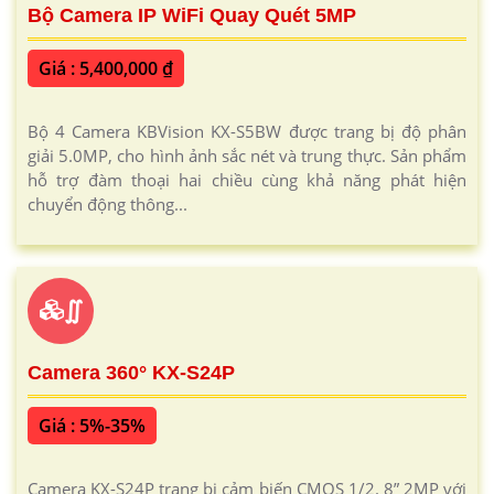
Bộ Camera IP WiFi Quay Quét 5MP
Giá : 5,400,000 ₫
Bộ 4 Camera KBVision KX-S5BW được trang bị độ phân
giải 5.0MP, cho hình ảnh sắc nét và trung thực. Sản phẩm
hỗ trợ đàm thoại hai chiều cùng khả năng phát hiện
chuyển động thông...
∬
Camera 360° KX-S24P
Giá : 5%-35%
Camera KX-S24P trang bị cảm biến CMOS 1/2. 8” 2MP với