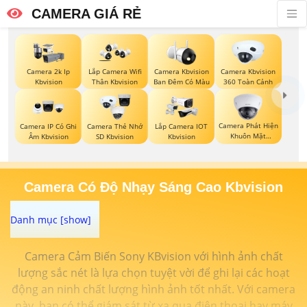
CAMERA GIÁ RẺ
Camera 2k Ip
Lắp Camera Wifi
Camera Kbvision
Camera Kbvision
Kbvision
Thân Kbvision
Ban Đêm Có Màu
360 Toàn Cảnh
Camera Phát Hiện
Camera IP Có Ghi
Camera Thẻ Nhớ
Lắp Camera IOT
Khuôn Mặt
Âm Kbvision
SD Kbvision
Kbvision
Kbvision
Camera Có Độ Nhạy Sáng Cao Kbvision
Camera Cảm Biến Sony KBvision với hình ảnh chất
lượng sắc nét là lựa chọn tuyệt vời để ghi lại các hoạt
động an ninh chất lượng hình ảnh tốt nhất. Với camera
này, bạn có thể giám sát từ xa qua điện thoại hay máy