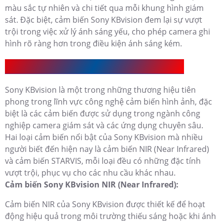
màu sắc tự nhiên và chi tiết qua mỗi khung hình giám
sát. Đặc biệt, cảm biến Sony KBvision đem lại sự vượt
trội trong việc xử lý ánh sáng yếu, cho phép camera ghi
hình rõ ràng hơn trong điều kiện ánh sáng kém.
Camera Cảm Biến Sony KBvision Có Mấy Loại
Sony KBvision là một trong những thương hiệu tiên
phong trong lĩnh vực công nghệ cảm biến hình ảnh, đặc
biệt là các cảm biến được sử dụng trong ngành công
nghiệp camera giám sát và các ứng dụng chuyên sâu.
Hai loại cảm biến nổi bật của Sony KBvision mà nhiều
người biết đến hiện nay là cảm biến NIR (Near Infrared)
và cảm biến STARVIS, mỗi loại đều có những đặc tính
vượt trội, phục vụ cho các nhu cầu khác nhau.
Cảm biến Sony KBvision NIR (Near Infrared):
Cảm biến NIR của Sony KBvision được thiết kế để hoạt
động hiệu quả trong môi trường thiếu sáng hoặc khi ánh