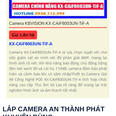
Camera KBVISION KX-CAiF8003UN-TiF-A
Giá :Liên hệ
KX-CAiF8003UN-TiF-A
Camera KX-CAiF8003UN-TiF-A là lựa chọn tuyệt vời cho
việc giám sát an ninh với độ phân giải 8MP, mang lại
hình ảnh rõ nét. Với khả năng báo động chủ động bằng
đèn led xanh đỏ và còi hú 110dB, camera đảm bảo phát
hiện và cảnh báo khi có xâm nhậpThiết bị Camera Giá
Rẻ Công Nghệ POE KX-CAiF8003UN-TiF-A tích hợp chức
năng cao cấp Thu Âm Và Loa rõ ràng để mang lại trải
nghiệm hình ảnh và âm thanh tốt nhất
LẮP CAMERA AN THÀNH PHÁT