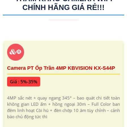
CHÍNH HÃNG GIÁ RẺ!!!
☫
Camera PT Ốp Trần 4MP KBVISION KX-S44P
Giá : 5%-35%
4MP sắc nét + quay ngang 345° – bao quát chi tiết toàn
không gian LED ấm + hồng ngoại 30m – Full Color ban
đêm linh hoạt Còi hú + đèn chớp 10 âm tùy chỉnh – cảnh
báo chủ động tức thì