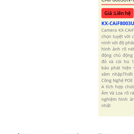
Giá :Liên hệ
KX-CAiF8003U
Camera KX-CAiF
chọn tuyệt vời 
ninh với độ phâ
hình ảnh rõ né
động chủ động
đỏ và còi hú 
bảo phát hiện 
xâm nhậpThiết
Công Nghệ POE 
A tích hợp chứ
Âm Và Loa rõ rà
nghiệm hình ả
nhất