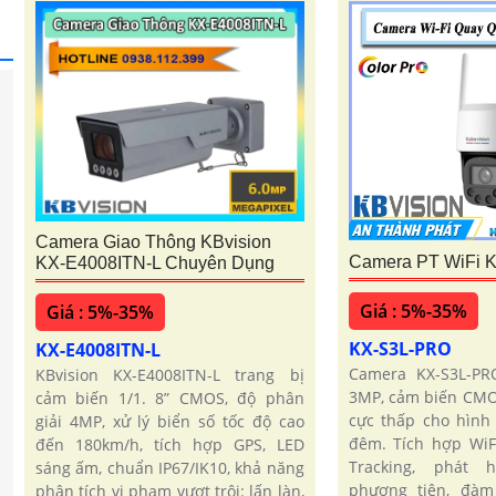
Camera Giao Thông KBvision
Camera PT WiFi 
KX-E4008ITN-L Chuyên Dụng
Giá : 5%-35%
Giá : 5%-35%
KX-S3L-PRO
KX-E4008ITN-L
Camera KX-S3L-PR
KBvision KX-E4008ITN-L trang bị
3MP, cảm biến CMO
cảm biến 1/1. 8” CMOS, độ phân
cực thấp cho hình
giải 4MP, xử lý biển số tốc độ cao
đêm. Tích hợp WiFi
đến 180km/h, tích hợp GPS, LED
Tracking, phát 
sáng ấm, chuẩn IP67/IK10, khả năng
phương tiện, đàm 
phân tích vi phạm vượt trội: lấn làn,