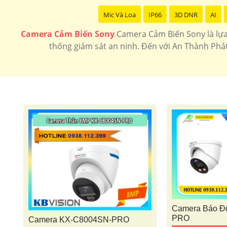
Mic Và Loa
IP66
3D DNR
AI
Camera Cảm Biến Sony
Camera Cảm Biến Sony là lựa 
thống giám sát an ninh. Đến với An Thành Phá
Camera Báo Đ
PRO
Camera KX-C8004SN-PRO