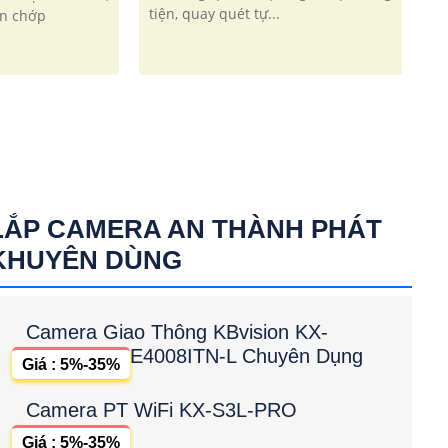
tiện, quay quét tự...
èn chớp
LẮP CAMERA AN THÀNH PHÁT
KHUYÊN DÙNG
Camera Giao Thông KBvision KX-
E4008ITN-L Chuyên Dụng
Giá : 5%-35%
Camera PT WiFi KX-S3L-PRO
Giá : 5%-35%