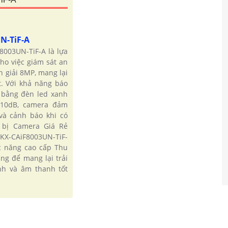
N-TiF-A
8003UN-TiF-A là lựa
cho việc giám sát an
n giải 8MP, mang lại
t. Với khả năng báo
 bằng đèn led xanh
110dB, camera đảm
và cảnh báo khi có
 bị Camera Giá Rẻ
KX-CAiF8003UN-TiF-
c năng cao cấp Thu
ng để mang lại trải
nh và âm thanh tốt