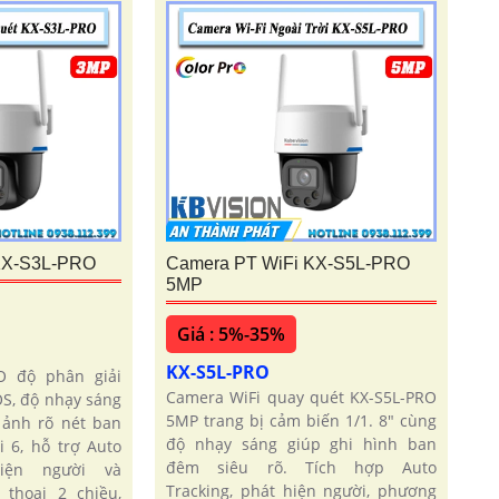
KX-S3L-PRO
Camera PT WiFi KX-S5L-PRO
5MP
Giá : 5%-35%
KX-S5L-PRO
O độ phân giải
Camera WiFi quay quét KX-S5L-PRO
S, độ nhạy sáng
5MP trang bị cảm biến 1/1. 8" cùng
 ảnh rõ nét ban
độ nhạy sáng giúp ghi hình ban
 6, hỗ trợ Auto
đêm siêu rõ. Tích hợp Auto
hiện người và
Tracking, phát hiện người, phương
thoại 2 chiều,