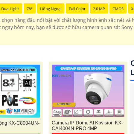
Dual Light
78°
Hồng Ngoại
Full Color
2.0 MP
CMOS
X
chọn hàng đầu nổi bật với chất lượng hình ảnh sắc nét và hi
t ngay hôm nay, bạn sẽ được sở hữu camera quan sát Sony 
Camera IP Dome AI Kbvision KX-
ộng KX-C8004UN-
CAi4004N-PRO 4MP