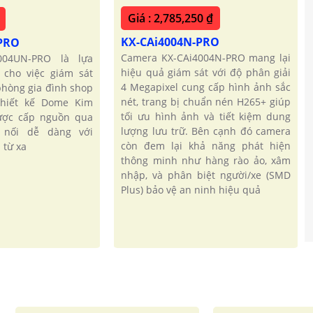
Giá : 2,785,250 ₫
KX-CAi4004N-PRO
-PRO
Camera KX-CAi4004N-PRO mang lại
004UN-PRO là lựa
hiệu quả giám sát với độ phân giải
 cho việc giám sát
4 Megapixel cung cấp hình ảnh sắc
 phòng gia đình shop
nét, trang bị chuẩn nén H265+ giúp
thiết kế Dome Kim
tối ưu hình ảnh và tiết kiệm dung
được cấp nguồn qua
lượng lưu trữ. Bên cạnh đó camera
 nối dễ dàng với
còn đem lại khả năng phát hiện
 từ xa
thông minh như hàng rào ảo, xâm
nhập, và phân biệt người/xe (SMD
Plus) bảo vệ an ninh hiệu quả