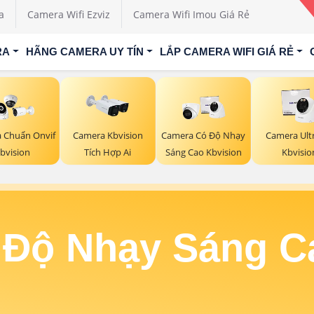
a
Camera Wifi Ezviz
Camera Wifi Imou Giá Rẻ
RA
HÃNG CAMERA UY TÍN
LẮP CAMERA WIFI GIÁ RẺ
 Chuẩn Onvif
Camera Kbvision
Camera Có Độ Nhạy
Camera Ult
bvision
Tích Hợp Ai
Sáng Cao Kbvision
Kbvisio
Độ Nhạy Sáng C