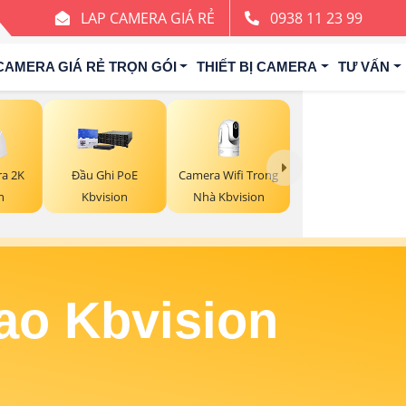
LAP CAMERA GIÁ RẺ
0938 11 23 99
CAMERA GIÁ RẺ TRỌN GÓI
THIẾT BỊ CAMERA
TƯ VẤN
Camera Wifi Trong
ra 2K
Đầu Ghi PoE
Nhà Kbvision
n
Kbvision
ao Kbvision