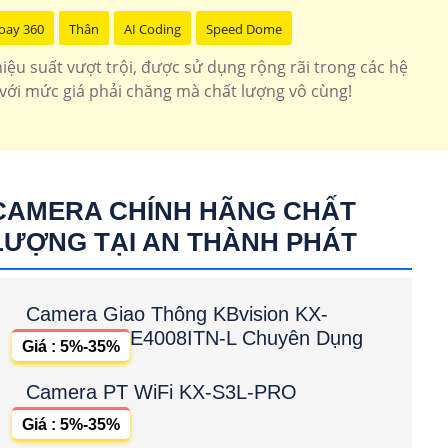
oay 360
Thân
AI Coding
Speed Dome
ệu suất vượt trội, được sử dụng rộng rãi trong các hệ
với mức giá phải chăng mà chất lượng vô cùng!
CAMERA CHÍNH HÃNG CHẤT
LƯỢNG TẠI AN THÀNH PHÁT
Camera Giao Thông KBvision KX-
E4008ITN-L Chuyên Dụng
Giá : 5%-35%
Camera PT WiFi KX-S3L-PRO
Giá : 5%-35%