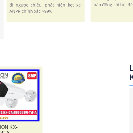
báo động còi hú, đ
đi ngược chiều, phát hiện kẹt xe,
ANPR chính xác >99%
ION KX-
iF-A