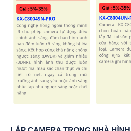
Giá : 5%-35%
Giá : 5%-35%
KX-C8004UN
KX-C8004SN-PRO
Camera KX-C8
Công nghệ hồng ngoại thông minh
chọn hoàn hảo
IR cho phép camera tự động điều
lắp đặt tại văn
chỉnh ánh sáng, đảm bảo hình ảnh
cửa hàng với 
ban đêm luôn rõ ràng, không bị lóa
loại. Camera 
sáng. Kết hợp cùng khả năng chống
cổng RJ45 kết
ngược sáng (DWDR) và giảm nhiễu
camera ghi hình
(3DNR), hình ảnh thu được luôn
mượt mà, màu sắc chân thực và chi
tiết rõ nét, ngay cả trong môi
trường ánh sáng yếu hoặc ánh sáng
phức tạp như ngược sáng hoặc chói
nắng
LẮP CAMERA TRONG NHÀ HÌNH