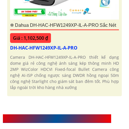
✲ Dahua DH-HAC-HFW1249XP-IL-A-PRO Sắc Nét
Giá : 1,102,500 ₫
DH-HAC-HFW1249XP-IL-A-PRO
Camera DH-HAC-HFW1249XP-IL-A-PRO thiết kế dạng
dome giá rẻ công nghệ ánh sáng kép thông minh HD
2MP WizColor HDCVI Fixed-focal Bullet Camera công
nghệ AI-ISP chống ngược sáng DWDR hồng ngoại 50m
công nghệ Starlight cho giám sát ban đêm tốt. Phù hợp
lắp ngoài trời kho hàng nhà xưởng
Giới Thiệu Camera chip cảm biến hình ảnh Sony