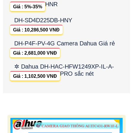
HNR
Giá : 5%-35%
DH-SD4D225DB-HNY
Giá : 10,286,500 VNĐ
DH-P4F-PV-4G Camera Dahua Giá rẻ
Giá : 2,681,000 VNĐ
✲ Dahua DH-HAC-HFW1249XP-IL-A-
PRO sắc nét
Giá : 1,102,500 VNĐ