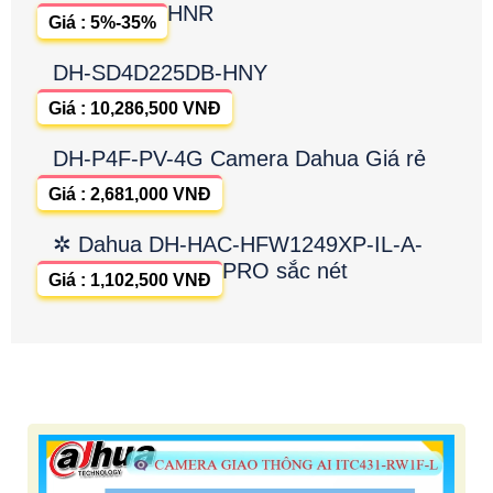
HNR
Giá : 5%-35%
DH-SD4D225DB-HNY
Giá : 10,286,500 VNĐ
DH-P4F-PV-4G Camera Dahua Giá rẻ
Giá : 2,681,000 VNĐ
✲ Dahua DH-HAC-HFW1249XP-IL-A-
PRO sắc nét
Giá : 1,102,500 VNĐ