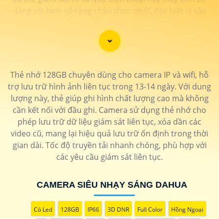
dàng với hình rõ ràng chân thực nhất, đặc biệt là vào
ban đêm.
Thẻ nhớ 128GB chuyên dùng cho camera IP và wifi, hỗ
trợ lưu trữ hình ảnh liên tục trong 13-14 ngày. Với dung
lượng này, thẻ giúp ghi hình chất lượng cao mà không
cần kết nối với đầu ghi. Camera sử dụng thẻ nhớ cho
phép lưu trữ dữ liệu giám sát liên tục, xóa dần các
video cũ, mang lại hiệu quả lưu trữ ổn định trong thời
gian dài. Tốc độ truyền tải nhanh chóng, phù hợp với
các yêu cầu giám sát liên tục.
'
CAMERA SIÊU NHẠY SÁNG DAHUA
Có Led
128GB
IP66
3D DNR
Full Color
Hồng Ngoại