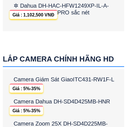
✲ Dahua DH-HAC-HFW1249XP-IL-A-
PRO sắc nét
Giá : 1,102,500 VNĐ
LẮP CAMERA CHÍNH HÃNG HD
Camera Giám Sát GiaoITC431-RW1F-L
Giá : 5%-35%
Camera Dahua DH-SD4D425MB-HNR
Giá : 5%-35%
Camera Zoom 25X DH-SD4D225MB-