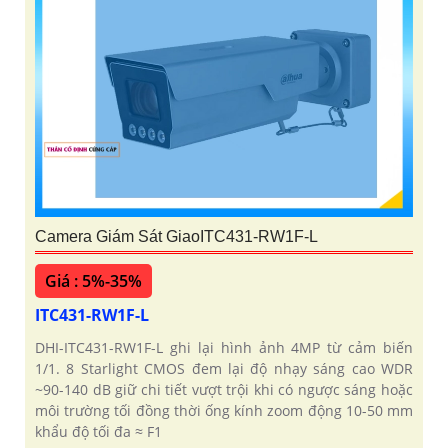
Camera Giám Sát GiaoITC431-RW1F-L
Giá : 5%-35%
ITC431-RW1F-L
DHI-ITC431-RW1F-L ghi lại hình ảnh 4MP từ cảm biến
1/1. 8 Starlight CMOS đem lại độ nhạy sáng cao WDR
~90-140 dB giữ chi tiết vượt trội khi có ngược sáng hoặc
môi trường tối đồng thời ống kính zoom động 10-50 mm
khẩu độ tối đa ≈ F1