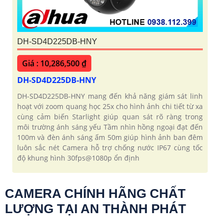
DH-SD4D225DB-HNY
Giá : 10,286,500 ₫
DH-SD4D225DB-HNY
DH-SD4D225DB-HNY mang đến khả năng giám sát linh
hoạt với zoom quang học 25x cho hình ảnh chi tiết từ xa
cùng cảm biến Starlight giúp quan sát rõ ràng trong
môi trường ánh sáng yếu Tầm nhìn hồng ngoại đạt đến
100m và đèn ánh sáng ấm 50m giúp hình ảnh ban đêm
luôn sắc nét Camera hỗ trợ chống nước IP67 cùng tốc
độ khung hình 30fps@1080p ổn định
CAMERA CHÍNH HÃNG CHẤT
LƯỢNG TẠI AN THÀNH PHÁT