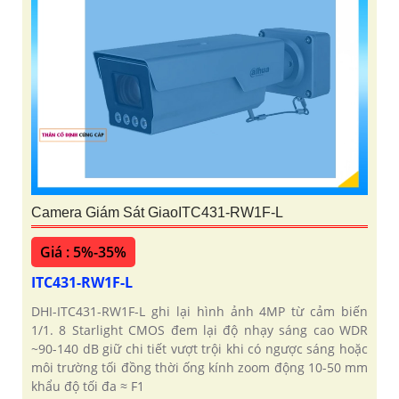
Camera Giám Sát GiaoITC431-RW1F-L
Giá : 5%-35%
ITC431-RW1F-L
DHI-ITC431-RW1F-L ghi lại hình ảnh 4MP từ cảm biến
1/1. 8 Starlight CMOS đem lại độ nhạy sáng cao WDR
~90-140 dB giữ chi tiết vượt trội khi có ngược sáng hoặc
môi trường tối đồng thời ống kính zoom động 10-50 mm
khẩu độ tối đa ≈ F1