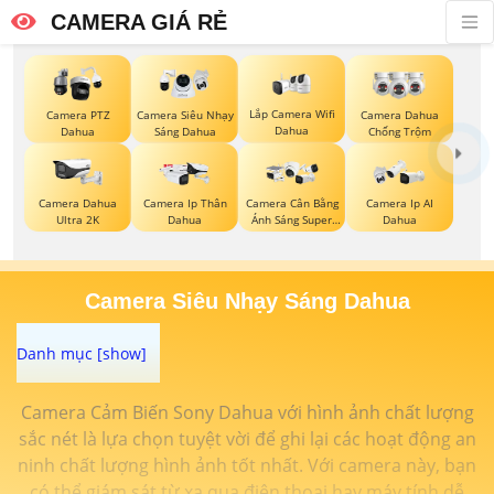
CAMERA GIÁ RẺ
Lắp Camera Wifi
Camera PTZ
Camera Siêu Nhạy
Camera Dahua
Dahua
Dahua
Sáng Dahua
Chống Trộm
Camera Dahua
Camera Ip Thân
Camera Cân Bằng
Camera Ip AI
Ultra 2K
Dahua
Ánh Sáng Super
Dahua
Adapt
Camera Siêu Nhạy Sáng Dahua
Camera Cảm Biến Sony Dahua với hình ảnh chất lượng
sắc nét là lựa chọn tuyệt vời để ghi lại các hoạt động an
ninh chất lượng hình ảnh tốt nhất. Với camera này, bạn
có thể giám sát từ xa qua điện thoại hay máy tính dễ