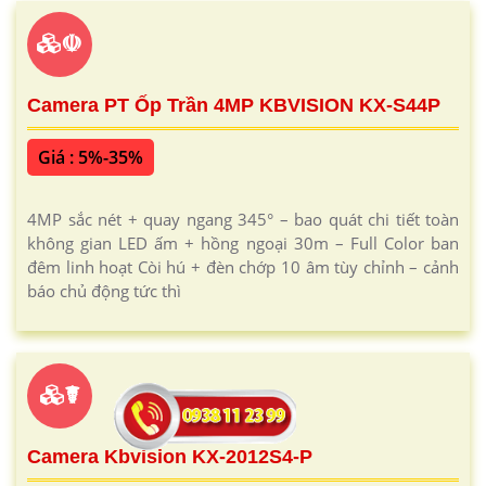
☫
Camera PT Ốp Trần 4MP KBVISION KX-S44P
Giá : 5%-35%
4MP sắc nét + quay ngang 345° – bao quát chi tiết toàn
không gian LED ấm + hồng ngoại 30m – Full Color ban
đêm linh hoạt Còi hú + đèn chớp 10 âm tùy chỉnh – cảnh
báo chủ động tức thì
☤
Camera Kbvision KX-2012S4-P