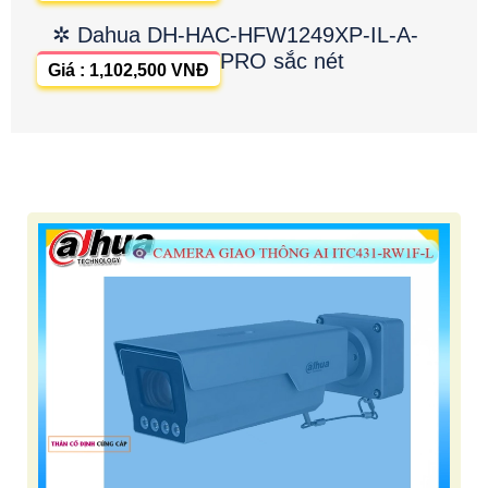
✲ Dahua DH-HAC-HFW1249XP-IL-A-
PRO sắc nét
Giá : 1,102,500 VNĐ