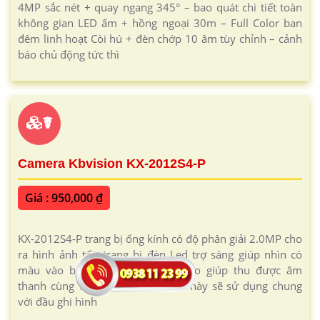
4MP sắc nét + quay ngang 345° – bao quát chi tiết toàn
không gian LED ấm + hồng ngoại 30m – Full Color ban
đêm linh hoạt Còi hú + đèn chớp 10 âm tùy chỉnh – cảnh
báo chủ động tức thì
☤
Camera Kbvision KX-2012S4-P
Giá : 950,000 ₫
KX-2012S4-P trang bị ống kính có độ phân giải 2.0MP cho
ra hình ảnh tốt, trang bị đèn Led trợ sáng giúp nhìn có
màu vào ban đêm, tích hợp micro giúp thu được âm
thanh cùng với hình ảnh, camera này sẽ sử dụng chung
với đầu ghi hình