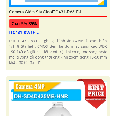
Camera Giám Sát GiaoITC431-RW1F-L
Giá : 5%-35%
ITC431-RW1F-L
DHI-ITC431-RW1F-L ghi lại hình ảnh 4MP từ cảm biến
1/1. 8 Starlight CMOS đem lại độ nhạy sáng cao WDR
~90-140 dB giữ chi tiết vượt trội khi có ngược sáng hoặc
môi trường tối đồng thời ống kính zoom động 10-50 mm
khẩu độ tối đa ≈ F1