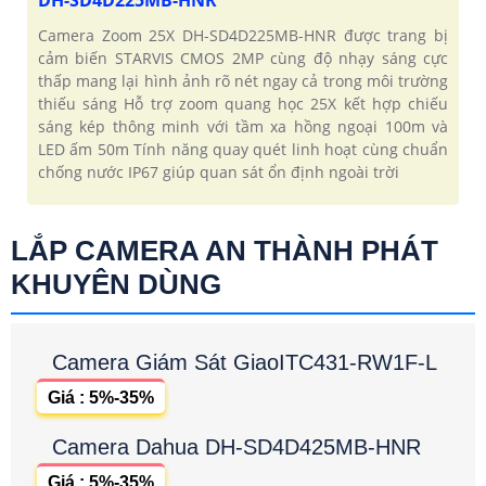
DH-SD4D225MB-HNR
Camera Zoom 25X DH-SD4D225MB-HNR được trang bị
cảm biến STARVIS CMOS 2MP cùng độ nhạy sáng cực
thấp mang lại hình ảnh rõ nét ngay cả trong môi trường
thiếu sáng Hỗ trợ zoom quang học 25X kết hợp chiếu
sáng kép thông minh với tầm xa hồng ngoại 100m và
LED ấm 50m Tính năng quay quét linh hoạt cùng chuẩn
chống nước IP67 giúp quan sát ổn định ngoài trời
LẮP CAMERA AN THÀNH PHÁT
KHUYÊN DÙNG
Camera Giám Sát GiaoITC431-RW1F-L
Giá : 5%-35%
Camera Dahua DH-SD4D425MB-HNR
Giá : 5%-35%