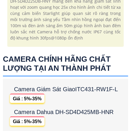
DH-SD4D225DB-HNY mang đến khả năng giám sát linh
hoạt với zoom quang học 25x cho hình ảnh chi tiết từ xa
cùng cảm biến Starlight giúp quan sát rõ ràng trong
môi trường ánh sáng yếu Tầm nhìn hồng ngoại đạt đến
100m và đèn ánh sáng ấm 50m giúp hình ảnh ban đêm
luôn sắc nét Camera hỗ trợ chống nước IP67 cùng tốc
độ khung hình 30fps@1080p ổn định
CAMERA CHÍNH HÃNG CHẤT
LƯỢNG TẠI AN THÀNH PHÁT
Camera Giám Sát GiaoITC431-RW1F-L
Giá : 5%-35%
Camera Dahua DH-SD4D425MB-HNR
Giá : 5%-35%