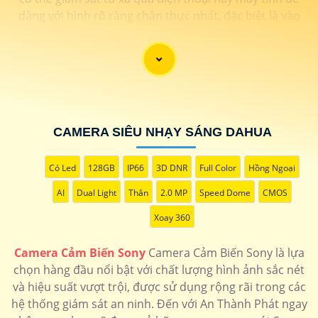
dàng với hình rõ ràng chân thực nhất, đặc biệt là vào
ban đêm.
CAMERA SIÊU NHẠY SÁNG DAHUA
Có Led
128GB
IP66
3D DNR
Full Color
Hồng Ngoại
AI
Dual Light
Thân
2.0 MP
Speed Dome
CMOS
Xoay 360
'
Camera Cảm Biến Sony
Camera Cảm Biến Sony là lựa
chọn hàng đầu nổi bật với chất lượng hình ảnh sắc nét
và hiệu suất vượt trội, được sử dụng rộng rãi trong các
hệ thống giám sát an ninh. Đến với An Thành Phát ngay