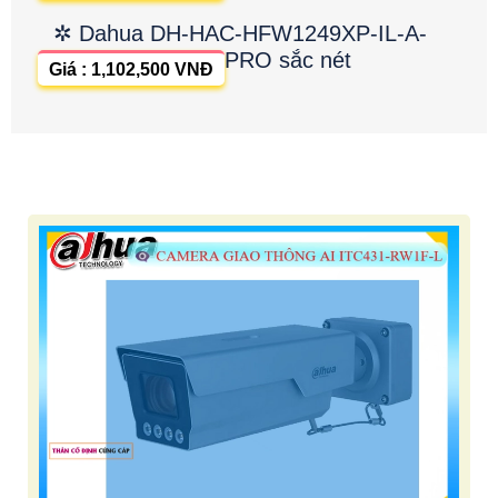
✲ Dahua DH-HAC-HFW1249XP-IL-A-
PRO sắc nét
Giá : 1,102,500 VNĐ