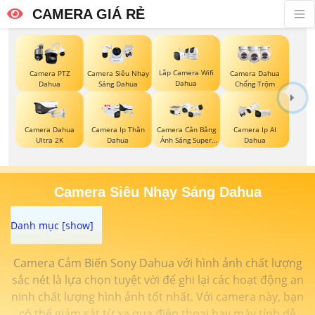
CAMERA GIÁ RẺ
Lắp Camera Wifi
Camera PTZ
Camera Siêu Nhạy
Camera Dahua
Dahua
Dahua
Sáng Dahua
Chống Trộm
Camera Dahua
Camera Ip Thân
Camera Cân Bằng
Camera Ip AI
Ultra 2K
Dahua
Ánh Sáng Super
Dahua
Adapt
Camera Siêu Nhạy Sáng Dahua
Camera Cảm Biến Sony Dahua với hình ảnh chất lượng
sắc nét là lựa chọn tuyệt vời để ghi lại các hoạt động an
ninh chất lượng hình ảnh tốt nhất. Với camera này, bạn
có thể giám sát từ xa qua điện thoại hay máy tính dễ