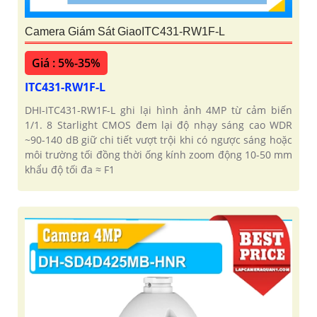
Camera Giám Sát GiaoITC431-RW1F-L
Giá : 5%-35%
ITC431-RW1F-L
DHI-ITC431-RW1F-L ghi lại hình ảnh 4MP từ cảm biến
1/1. 8 Starlight CMOS đem lại độ nhạy sáng cao WDR
~90-140 dB giữ chi tiết vượt trội khi có ngược sáng hoặc
môi trường tối đồng thời ống kính zoom động 10-50 mm
khẩu độ tối đa ≈ F1