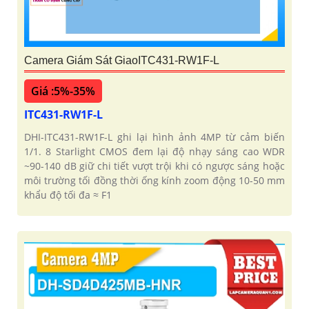
Camera Giám Sát GiaoITC431-RW1F-L
Giá :5%-35%
ITC431-RW1F-L
DHI-ITC431-RW1F-L ghi lại hình ảnh 4MP từ cảm biến
1/1. 8 Starlight CMOS đem lại độ nhạy sáng cao WDR
~90-140 dB giữ chi tiết vượt trội khi có ngược sáng hoặc
môi trường tối đồng thời ống kính zoom động 10-50 mm
khẩu độ tối đa ≈ F1