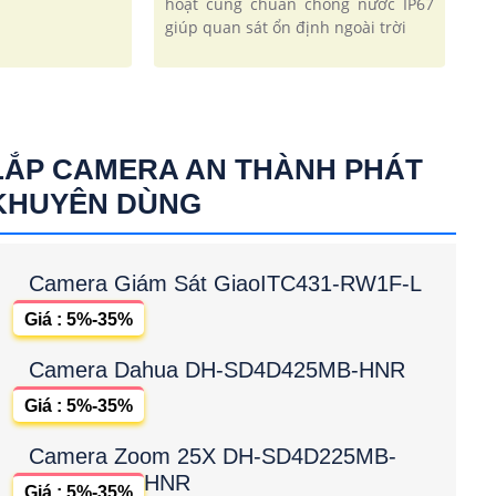
hoạt cùng chuẩn chống nước IP67
giúp quan sát ổn định ngoài trời
LẮP CAMERA AN THÀNH PHÁT
KHUYÊN DÙNG
Camera Giám Sát GiaoITC431-RW1F-L
Giá : 5%-35%
Camera Dahua DH-SD4D425MB-HNR
Giá : 5%-35%
Camera Zoom 25X DH-SD4D225MB-
HNR
Giá : 5%-35%