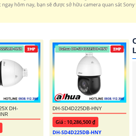
t ngay hôm nay, bạn sẽ được sở hữu camera quan sát Sony 
'
25X DH-
DH-SD4D225DB-HNY
HNR
Giá : 10,286,500 ₫
DH-SD4D225DB-HNY