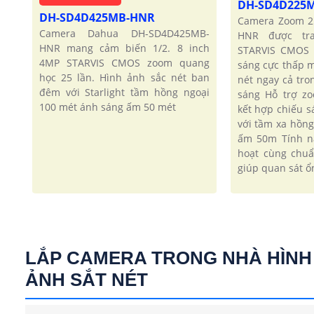
DH-SD4D225
DH-SD4D425MB-HNR
Camera Zoom 2
Camera Dahua DH-SD4D425MB-
HNR được tr
HNR mang cảm biến 1/2. 8 inch
STARVIS CMOS 
4MP STARVIS CMOS zoom quang
sáng cực thấp m
học 25 lần. Hình ảnh sắc nét ban
nét ngay cả tro
đêm với Starlight tầm hồng ngoại
sáng Hỗ trợ z
100 mét ánh sáng ấm 50 mét
kết hợp chiếu 
với tầm xa hồn
ấm 50m Tính n
hoạt cùng chu
giúp quan sát ổn
LẮP CAMERA TRONG NHÀ HÌNH
ẢNH SẮT NÉT