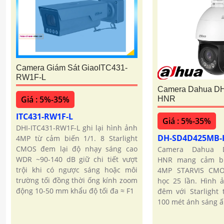
Camera Giám Sát GiaoITC431-
RW1F-L
Camera Dahua D
Giá : 5%-35%
HNR
ITC431-RW1F-L
Giá : 5%-35%
DHI-ITC431-RW1F-L ghi lại hình ảnh
DH-SD4D425MB
4MP từ cảm biến 1/1. 8 Starlight
CMOS đem lại độ nhạy sáng cao
Camera Dahua D
WDR ~90-140 dB giữ chi tiết vượt
HNR mang cảm bi
trội khi có ngược sáng hoặc môi
4MP STARVIS CM
trường tối đồng thời ống kính zoom
học 25 lần. Hình 
động 10-50 mm khẩu độ tối đa ≈ F1
đêm với Starlight
100 mét ánh sáng 