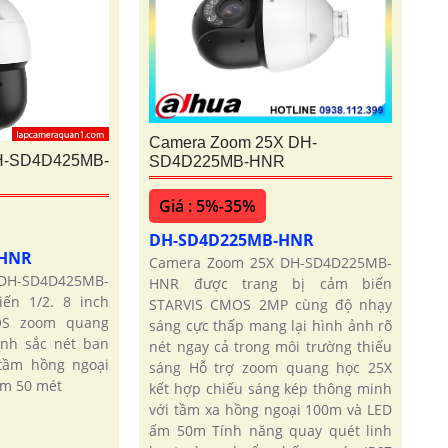
Camera Zoom 25X DH-
H-SD4D425MB-
SD4D225MB-HNR
Giá : 5%-35%
DH-SD4D225MB-HNR
-HNR
Camera Zoom 25X DH-SD4D225MB-
H-SD4D425MB-
HNR được trang bị cảm biến
ến 1/2. 8 inch
STARVIS CMOS 2MP cùng độ nhạy
OS zoom quang
sáng cực thấp mang lại hình ảnh rõ
ảnh sắc nét ban
nét ngay cả trong môi trường thiếu
 tầm hồng ngoại
sáng Hỗ trợ zoom quang học 25X
ấm 50 mét
kết hợp chiếu sáng kép thông minh
với tầm xa hồng ngoại 100m và LED
ấm 50m Tính năng quay quét linh