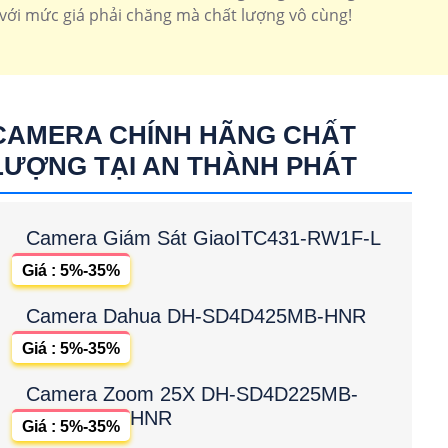
với mức giá phải chăng mà chất lượng vô cùng!
CAMERA CHÍNH HÃNG CHẤT
LƯỢNG TẠI AN THÀNH PHÁT
Camera Giám Sát GiaoITC431-RW1F-L
Giá : 5%-35%
Camera Dahua DH-SD4D425MB-HNR
Giá : 5%-35%
Camera Zoom 25X DH-SD4D225MB-
HNR
Giá : 5%-35%