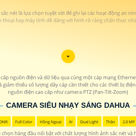
c nét là lựa chọn tuyệt vời để ghi lại các hoạt động an nin
n thoại hay máy tính dễ dàng với hình rõ ràng chân thực nhấ
ấp nguồn điện và dữ liệu qua cùng một cáp mạng Ethernet,
à giảm thiểu số lượng dây cáp cần thiết cho các thiết bị điện
nguồn điện cao cấp như camera PTZ (Pan-Tilt-Zoom)
CAMERA SIÊU NHẠY SÁNG DAHUA
 DNR
Full Color
Hồng Ngoại
AI
Dual Light
Thân
2.0 MP
chọn hàng đầu nổi bật với chất lượng hình ảnh sắc nét và hi