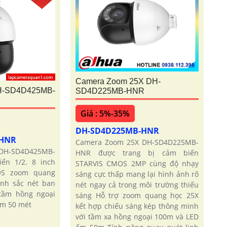
Camera Zoom 25X DH-
H-SD4D425MB-
SD4D225MB-HNR
Giá : 5%-35%
DH-SD4D225MB-HNR
-HNR
Camera Zoom 25X DH-SD4D225MB-
H-SD4D425MB-
HNR được trang bị cảm biến
ến 1/2. 8 inch
STARVIS CMOS 2MP cùng độ nhạy
OS zoom quang
sáng cực thấp mang lại hình ảnh rõ
ảnh sắc nét ban
nét ngay cả trong môi trường thiếu
 tầm hồng ngoại
sáng Hỗ trợ zoom quang học 25X
ấm 50 mét
kết hợp chiếu sáng kép thông minh
với tầm xa hồng ngoại 100m và LED