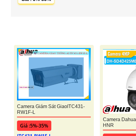
Camera Giám Sát GiaoITC431-
RW1F-L
Camera Dahu
Giá :5%-35%
HNR