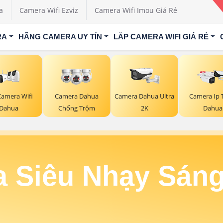
a
Camera Wifi Ezviz
Camera Wifi Imou Giá Rẻ
RA
HÃNG CAMERA UY TÍN
LẮP CAMERA WIFI GIÁ RẺ
Camera Wifi
Camera Dahua
Camera Dahua Ultra
Camera Ip 
Dahua
Chống Trộm
2K
Dahua
 Siêu Nhạy Sán