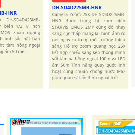
DH-SD4D225MB-HNR
MB-HNR
Camera Zoom 25X DH-SD4D225MB-
a DH-SD4D425MB-
HNR được trang bị cảm biến
biến 1/2. 8 inch
STARVIS CMOS 2MP cùng độ nhạy
CMOS zoom quang
sáng cực thấp mang lại hình ảnh rõ
nh ảnh sắc nét ban
nét ngay cả trong môi trường thiếu
ght tầm hồng ngoại
sáng Hỗ trợ zoom quang học 25X
ng ấm 50 mét
kết hợp chiếu sáng kép thông minh
với tầm xa hồng ngoại 100m và LED
ấm 50m Tính năng quay quét linh
hoạt cùng chuẩn chống nước IP67
giúp quan sát ổn định ngoài trời