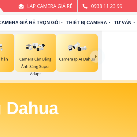
LAP CAMERA GIÁ RẺ
0938 11 23 99
CAMERA GIÁ RẺ TRỌN GÓI
THIẾT BỊ CAMERA
TƯ VẤN
Thân
Camera Cân Bằng
Camera Ip AI Dahua
Ánh Sáng Super
Adapt
g Dahua