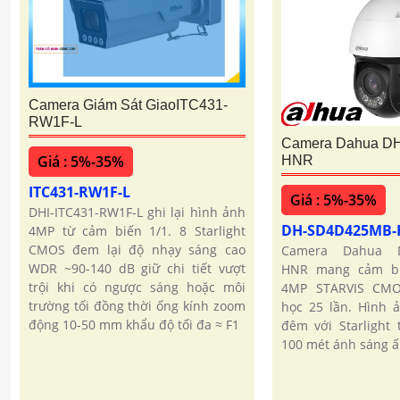
Camera Giám Sát GiaoITC431-
RW1F-L
Camera Dahua D
Giá : 5%-35%
HNR
ITC431-RW1F-L
Giá : 5%-35%
DHI-ITC431-RW1F-L ghi lại hình ảnh
DH-SD4D425MB
4MP từ cảm biến 1/1. 8 Starlight
CMOS đem lại độ nhạy sáng cao
Camera Dahua D
WDR ~90-140 dB giữ chi tiết vượt
HNR mang cảm bi
trội khi có ngược sáng hoặc môi
4MP STARVIS CM
trường tối đồng thời ống kính zoom
học 25 lần. Hình 
động 10-50 mm khẩu độ tối đa ≈ F1
đêm với Starlight
100 mét ánh sáng 