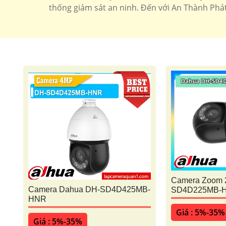
thống giám sát an ninh. Đến với An Thành Phá
Camera Zoom 
Camera Dahua DH-SD4D425MB-
SD4D225MB-
HNR
Giá : 5%-35%
Giá : 5%-35%