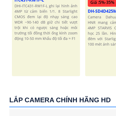
ITC431-RW1F-L
Giá :5%-35%
DHI-ITC431-RW1F-L ghi lại hình ảnh
DH-SD4D425
4MP từ cảm biến 1/1. 8 Starlight
CMOS đem lại độ nhạy sáng cao
Camera Dahu
WDR ~90-140 dB giữ chi tiết vượt
HNR mang cảm 
trội khi có ngược sáng hoặc môi
4MP STARVIS 
trường tối đồng thời ống kính zoom
học 25 lần. Hì
động 10-50 mm khẩu độ tối đa ≈ F1
đêm với Starli
100 mét ánh sá
LẮP CAMERA CHÍNH HÃNG HD