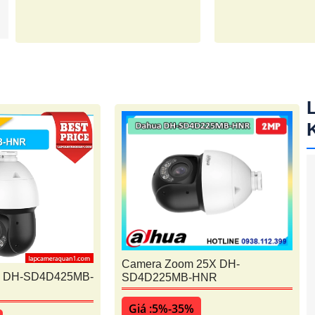
Camera Zoom 25X DH-
a DH-SD4D425MB-
SD4D225MB-HNR
Giá :5%-35%