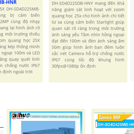
MB-HNR
DH-SD4D225DB-HNY mang đến khả
5X DH-SD4D225MB-
năng giám sát linh hoạt với zoom
ang bị cảm biến
quang học 25x cho hình ảnh chi tiết
2MP cùng độ nhạy
từ xa cùng cảm biến Starlight giúp
ang lại hình ảnh rõ
quan sát rõ ràng trong môi trường
ng môi trường thiếu
ánh sáng yếu Tầm nhìn hồng ngoại
oom quang học 25X
đạt đến 100m và đèn ánh sáng ấm
sáng kép thông minh
50m giúp hình ảnh ban đêm luôn
g ngoại 100m và LED
sắc nét Camera hỗ trợ chống nước
ăng quay quét linh
IP67 cùng tốc độ khung hình
ẩn chống nước IP67
30fps@1080p ổn định
 định ngoài trời