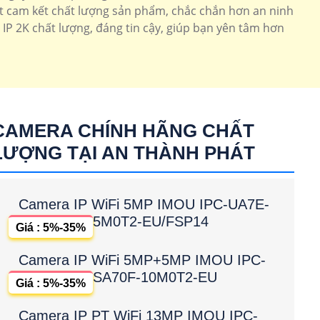
át cam kết chất lượng sản phẩm, chắc chắn hơn an ninh
 IP 2K chất lượng, đáng tin cậy, giúp bạn yên tâm hơn
CAMERA CHÍNH HÃNG CHẤT
LƯỢNG TẠI AN THÀNH PHÁT
Camera IP WiFi 5MP IMOU IPC-UA7E-
5M0T2-EU/FSP14
Giá : 5%-35%
Camera IP WiFi 5MP+5MP IMOU IPC-
SA70F-10M0T2-EU
Giá : 5%-35%
Camera IP PT WiFi 13MP IMOU IPC-