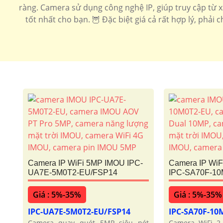
ràng. Camera sử dụng công nghệ IP, giúp truy cập từ 
tốt nhất cho bạn. 🦉 Đặc biệt giá cả rất hợp lý, phả
Camera IP WiFi 5MP IMOU IPC-
Camera IP Wi
UA7E-5M0T2-EU/FSP14
IPC-SA70F-1
Giá : 5%-35%
Giá : 5%-35%
IPC-UA7E-5M0T2-EU/FSP14
IPC-SA70F-10
Camera quay quét 5MP siêu nét
Camera WiFi 2