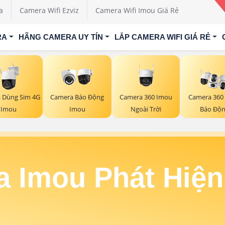
a
Camera Wifi Ezviz
Camera Wifi Imou Giá Rẻ
RA
HÃNG CAMERA UY TÍN
LẮP CAMERA WIFI GIÁ RẺ
 Dùng Sim 4G
Camera 360 Imou
Camera Báo Động
Camera 360
Imou
Ngoài Trời
Imou
Báo Độ
 Imou Phát Hiệ