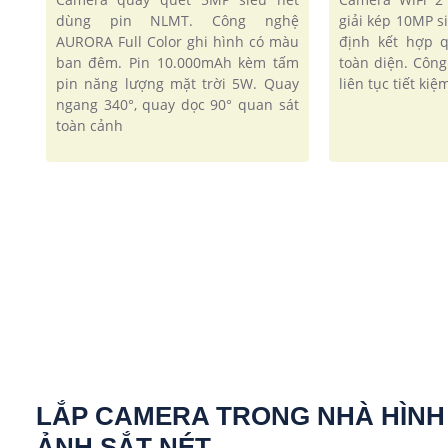
dùng pin NLMT. Công nghệ
giải kép 10MP s
AURORA Full Color ghi hình có màu
định kết hợp 
ban đêm. Pin 10.000mAh kèm tấm
toàn diện. Côn
pin năng lượng mặt trời 5W. Quay
liên tục tiết ki
ngang 340°, quay dọc 90° quan sát
toàn cảnh
LẮP CAMERA TRONG NHÀ HÌNH
ẢNH SẮT NÉT