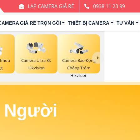
LAP CAMERA GIÁ RẺ
0938 11 23 99
CAMERA GIÁ RẺ TRỌN GÓI
THIẾT BỊ CAMERA
TƯ VẤN
 Imou
Camera Ultra 3k
Camera Báo Động
ng
Hikvision
Chống Trộm
Hikvision
n Người