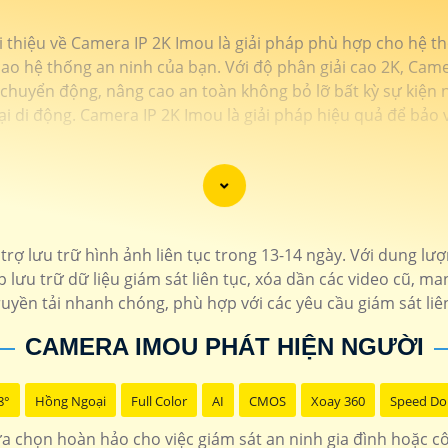
ới thiệu về Camera IP 2K Imou là giải pháp phù hợp cho hệ t
o hệ thống an ninh của bạn. Với độ phân giải cao 2K, Camera
ện chuyển động, nâng cao an toàn không bỏ lỡ bất kỳ sự kiện 
ại di động. Camera IP 2K Imou là giải pháp hiệu quả để bảo
rợ lưu trữ hình ảnh liên tục trong 13-14 ngày. Với dung lư
lưu trữ dữ liệu giám sát liên tục, xóa dần các video cũ, mang
ruyền tải nhanh chóng, phù hợp với các yêu cầu giám sát liên
CAMERA IMOU PHÁT HIỆN NGƯỜI
8°
Hồng Ngoại
Full Color
AI
CMOS
Xoay 360
Speed D
 chọn hoàn hảo cho việc giám sát an ninh gia đình hoặc công