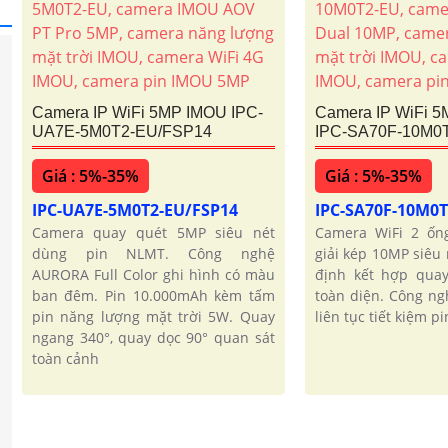
Camera IP WiFi 5MP IMOU IPC-
Camera IP WiFi 
UA7E-5M0T2-EU/FSP14
IPC-SA70F-10M0
Giá : 5%-35%
Giá : 5%-35%
IPC-UA7E-5M0T2-EU/FSP14
IPC-SA70F-10M0
Camera quay quét 5MP siêu nét
Camera WiFi 2 ốn
dùng pin NLMT. Công nghệ
giải kép 10MP siêu 
AURORA Full Color ghi hình có màu
định kết hợp quay
ban đêm. Pin 10.000mAh kèm tấm
toàn diện. Công ng
pin năng lượng mặt trời 5W. Quay
liên tục tiết kiệm p
ngang 340°, quay dọc 90° quan sát
toàn cảnh