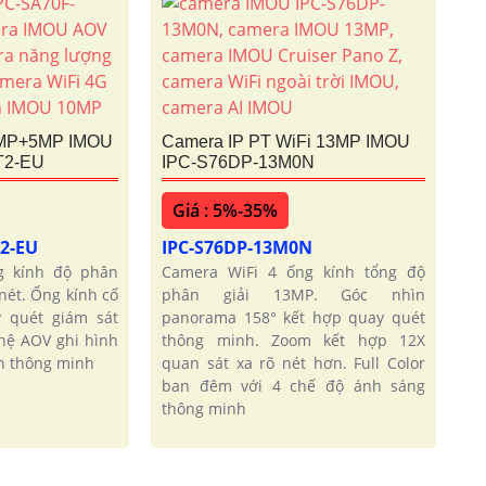
5MP+5MP IMOU
Camera IP PT WiFi 13MP IMOU
T2-EU
IPC-S76DP-13M0N
Giá : 5%-35%
T2-EU
IPC-S76DP-13M0N
g kính độ phân
Camera WiFi 4 ống kính tổng độ
nét. Ống kính cố
phân giải 13MP. Góc nhìn
 quét giám sát
panorama 158° kết hợp quay quét
hệ AOV ghi hình
thông minh. Zoom kết hợp 12X
in thông minh
quan sát xa rõ nét hơn. Full Color
ban đêm với 4 chế độ ánh sáng
thông minh