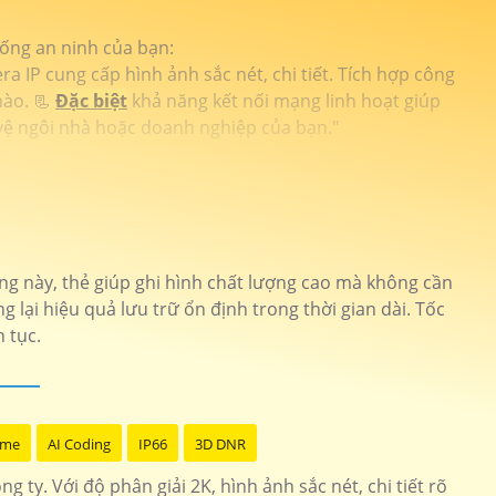
hống an ninh của bạn:
 IP cung cấp hình ảnh sắc nét, chi tiết. Tích hợp công
nào. 📃
Đặc biệt
khả năng kết nối mạng linh hoạt giúp
 vệ ngôi nhà hoặc doanh nghiệp của bạn."
ợng này, thẻ giúp ghi hình chất lượng cao mà không cần
 lại hiệu quả lưu trữ ổn định trong thời gian dài. Tốc
 tục.
ome
AI Coding
IP66
3D DNR
 ty. Với độ phân giải 2K, hình ảnh sắc nét, chi tiết rõ