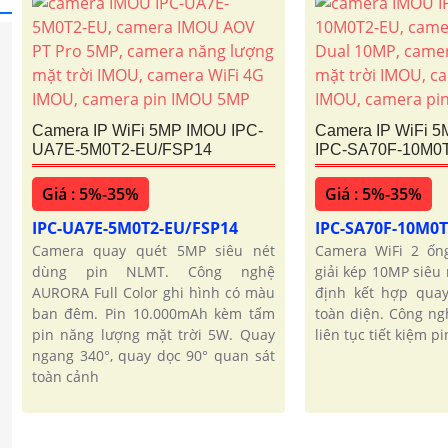
Camera IP WiFi 5MP IMOU IPC-
Camera IP WiFi 
UA7E-5M0T2-EU/FSP14
IPC-SA70F-10M0
Giá : 5%-35%
Giá : 5%-35%
IPC-UA7E-5M0T2-EU/FSP14
IPC-SA70F-10M0
Camera quay quét 5MP siêu nét
Camera WiFi 2 ốn
dùng pin NLMT. Công nghệ
giải kép 10MP siêu 
AURORA Full Color ghi hình có màu
định kết hợp quay
ban đêm. Pin 10.000mAh kèm tấm
toàn diện. Công ng
pin năng lượng mặt trời 5W. Quay
liên tục tiết kiệm p
ngang 340°, quay dọc 90° quan sát
toàn cảnh