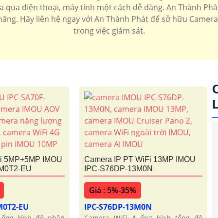
xa qua điện thoại, máy tính một cách dễ dàng. An Thành Ph
i chăng. Hãy liên hệ ngay với An Thành Phát để sở hữu Camera
trong việc giám sát.
Fi 5MP+5MP IMOU
Camera IP PT WiFi 13MP IMOU
0M0T2-EU
IPC-S76DP-13M0N
'
Giá : 5%-35%
M0T2-EU
IPC-S76DP-13M0N
 ống kính độ phân
Camera WiFi 4 ống kính tổng độ