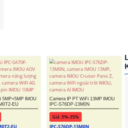
Fi 5MP+5MP IMOU
Camera IP PT WiFi 13MP IMOU
0M0T2-EU
IPC-S76DP-13M0N
Giá :5%-35%
M0T2-EU
IPC-S76DP-13M0N