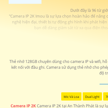
Dưới đây là 96 từ gi
"Camera IP 2K Imou là sự lựa chọn hoàn hảo để nâng ca
nghệ hiện đại, thiết bị tự động ghi hình khi phát hi
bạn dễ dàng giám sát từ xa qua điện tho
Thẻ nhớ 128GB chuyên dùng cho camera IP và wifi, hỗ t
kết nối với đầu ghi. Camera sử dụng thẻ nhớ cho phép 
độ t
Mic Và Loa
Dual Light
7
Camera IP 2K
Camera IP 2K tại An Thành Phát là sự lựa