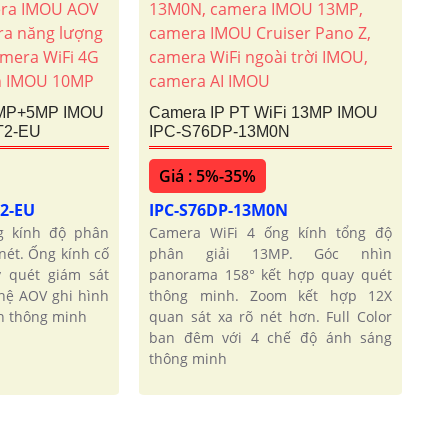
5MP+5MP IMOU
Camera IP PT WiFi 13MP IMOU
T2-EU
IPC-S76DP-13M0N
Giá : 5%-35%
T2-EU
IPC-S76DP-13M0N
g kính độ phân
Camera WiFi 4 ống kính tổng độ
nét. Ống kính cố
phân giải 13MP. Góc nhìn
 quét giám sát
panorama 158° kết hợp quay quét
hệ AOV ghi hình
thông minh. Zoom kết hợp 12X
in thông minh
quan sát xa rõ nét hơn. Full Color
ban đêm với 4 chế độ ánh sáng
thông minh