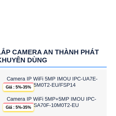
LẮP CAMERA AN THÀNH PHÁT
KHUYÊN DÙNG
Camera IP WiFi 5MP IMOU IPC-UA7E-
5M0T2-EU/FSP14
Giá : 5%-35%
Camera IP WiFi 5MP+5MP IMOU IPC-
SA70F-10M0T2-EU
Giá : 5%-35%