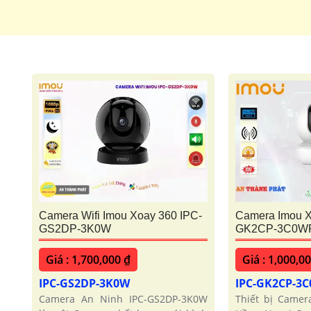
Camera Wifi Imou Xoay 360 IPC-
Camera Imou X
GS2DP-3K0W
GK2CP-3C0W
Giá : 1,700,000 ₫
Giá : 1,000,0
IPC-GS2DP-3K0W
IPC-GK2CP-3
Camera An Ninh IPC-GS2DP-3K0W
Thiết bị Came