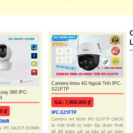
Camera Imou 4G Ngoài Trời IPC-
S21FTP
oay 360 IPC-
R
Giá : 1,900,000 ₫
'
00 ₫
IPC-S21FTP
Camera An Ninh IPC-S21FTP CMOS
C0WR
là một thiết bị hiện đại được thiết
ra IPC-GK2CP-3C0WR
kế để giám sát và bảo vệ an toàn