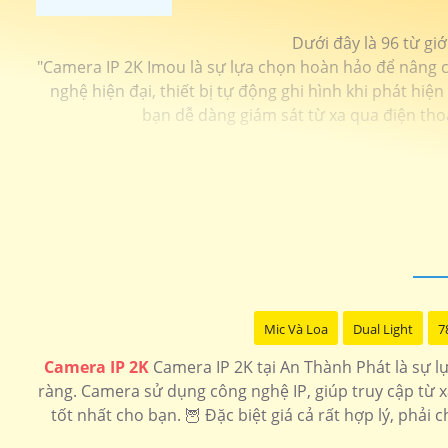
Dưới đây là 96 từ gi
"Camera IP 2K Imou là sự lựa chọn hoàn hảo để nâng ca
nghệ hiện đại, thiết bị tự động ghi hình khi phát hi
bạn dễ dàng giám sát từ xa qua điện tho
Mic Và Loa
Dual Light
7
Camera IP 2K
Camera IP 2K tại An Thành Phát là sự lựa
ràng. Camera sử dụng công nghệ IP, giúp truy cập từ 
tốt nhất cho bạn. 🦉 Đặc biệt giá cả rất hợp lý, phả