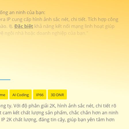
hống an ninh của bạn:
 IP cung cấp hình ảnh sắc nét, chi tiết. Tích hợp công
nào. 📃
Đặc biệt
khả năng kết nối mạng linh hoạt giúp
 vệ ngôi nhà hoặc doanh nghiệp của bạn."
ome
AI Coding
IP66
3D DNR
 ty. Với độ phân giải 2K, hình ảnh sắc nét, chi tiết rõ
át cam kết chất lượng sản phẩm, chắc chắn hơn an ninh
 IP 2K chất lượng, đáng tin cậy, giúp bạn yên tâm hơn