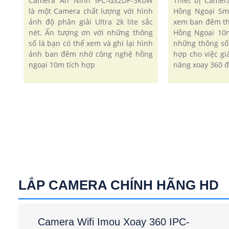
Camera An Ninh IPC-GS2DP-3K0W
Thiết bị Came
là một Camera chất lượng với hình
Hồng Ngoại Sm
ảnh độ phân giải Ultra 2k lite sắc
xem ban đêm t
nét. Ấn tượng ơn với những thông
Hồng Ngoại 10
số là bạn có thể xem và ghi lại hình
những thông số
ảnh ban đêm nhờ công nghệ hồng
hợp cho việc gi
ngoại 10m tích hợp
năng xoay 360 
LẮP CAMERA CHÍNH HÃNG HD
Camera Wifi Imou Xoay 360 IPC-