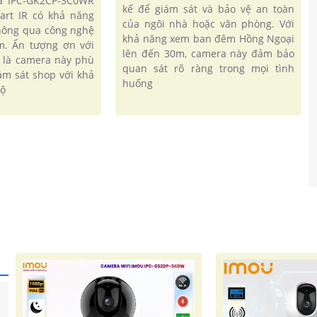
ra IPC-GK2CP-3C0WR
kế để giám sát và bảo vệ an toàn
art IR có khả năng
của ngôi nhà hoặc văn phòng. Với
hông qua công nghệ
khả năng xem ban đêm Hồng Ngoại
m. Ấn tượng ơn với
lên đến 30m, camera này đảm bảo
 là camera này phù
quan sát rõ ràng trong mọi tình
ám sát shop với khả
huống
độ