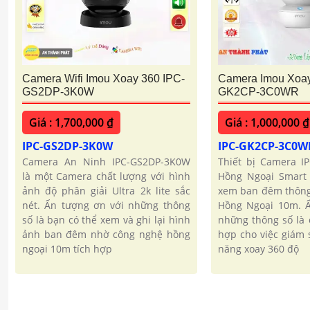
Camera Wifi Imou Xoay 360 IPC-
Camera Imou Xoay
GS2DP-3K0W
GK2CP-3C0WR
Giá : 1,700,000 ₫
Giá : 1,000,000 ₫
IPC-GS2DP-3K0W
IPC-GK2CP-3C0
Camera An Ninh IPC-GS2DP-3K0W
Thiết bị Camera I
là một Camera chất lượng với hình
Hồng Ngoại Smart 
ảnh độ phân giải Ultra 2k lite sắc
xem ban đêm thông
nét. Ấn tượng ơn với những thông
Hồng Ngoại 10m. Ấ
số là bạn có thể xem và ghi lại hình
những thông số là
ảnh ban đêm nhờ công nghệ hồng
hợp cho việc giám 
ngoại 10m tích hợp
năng xoay 360 độ