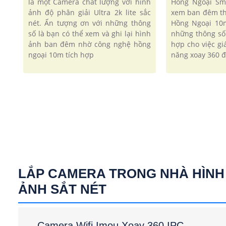
là một Camera chất lượng với hình
Hồng Ngoại Sm
ảnh độ phân giải Ultra 2k lite sắc
xem ban đêm t
nét. Ấn tượng ơn với những thông
Hồng Ngoại 10
số là bạn có thể xem và ghi lại hình
những thông số
ảnh ban đêm nhờ công nghệ hồng
hợp cho việc gi
ngoại 10m tích hợp
năng xoay 360 
LẮP CAMERA TRONG NHÀ HÌNH
ẢNH SẮT NÉT
Camera Wifi Imou Xoay 360 IPC-