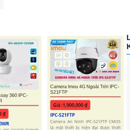
Camera Imou 4G Ngoài Trời IPC-
S21FTP
oay 360 IPC-
R
Giá :1,900,000 ₫
0 ₫
IPC-S21FTP
Camera An Ninh IPC-S21FTP CMOS
C0WR
là một thiết bị hiện đại được thiết