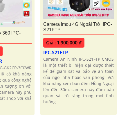
Camera Imou 4G Ngoài Trời IPC-
S21FTP
 360 IPC-
Giá : 1,900,000 ₫
IPC-S21FTP
Camera An Ninh IPC-S21FTP CMOS
WR
là một thiết bị hiện đại được thiết
PC-GK2CP-3C0WR
kế để giám sát và bảo vệ an toàn
IR có khả năng
của ngôi nhà hoặc văn phòng. Với
 qua công nghệ
khả năng xem ban đêm Hồng Ngoại
n tượng ơn với
lên đến 30m, camera này đảm bảo
 camera này phù
quan sát rõ ràng trong mọi tình
sát shop với khả
huống