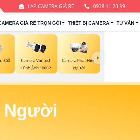
LAP CAMERA GIÁ RẺ
0938 11 23 99
CAMERA GIÁ RẺ TRỌN GÓI
THIẾT BỊ CAMERA
TƯ VẤN
u 360
Camera Vantech
Camera Phát Hiện
Hình Ảnh 1080P
Người
n Người