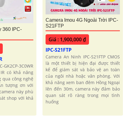
Camera Imou 4G Ngoài Trời IPC-
S21FTP
 360 IPC-
Giá : 1,900,000 ₫
IPC-S21FTP
Camera An Ninh IPC-S21FTP CMOS
WR
là một thiết bị hiện đại được thiết
PC-GK2CP-3C0WR
kế để giám sát và bảo vệ an toàn
IR có khả năng
của ngôi nhà hoặc văn phòng. Với
 qua công nghệ
khả năng xem ban đêm Hồng Ngoại
n tượng ơn với
lên đến 30m, camera này đảm bảo
 camera này phù
quan sát rõ ràng trong mọi tình
sát shop với khả
huống