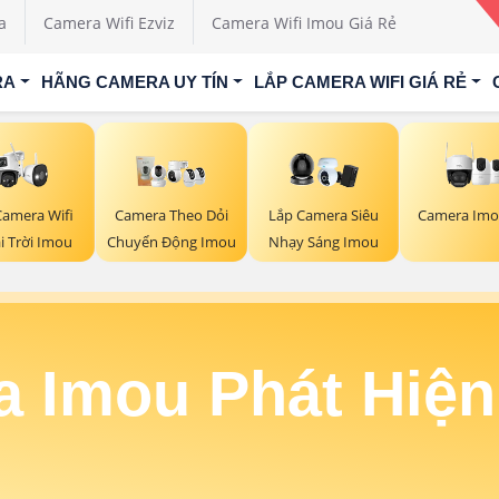
a
Camera Wifi Ezviz
Camera Wifi Imou Giá Rẻ
RA
HÃNG CAMERA UY TÍN
LẮP CAMERA WIFI GIÁ RẺ
Camera Wifi
Camera Imo
Camera Theo Dỏi
Lắp Camera Siêu
i Trời Imou
Chuyển Động Imou
Nhạy Sáng Imou
 Imou Phát Hiệ