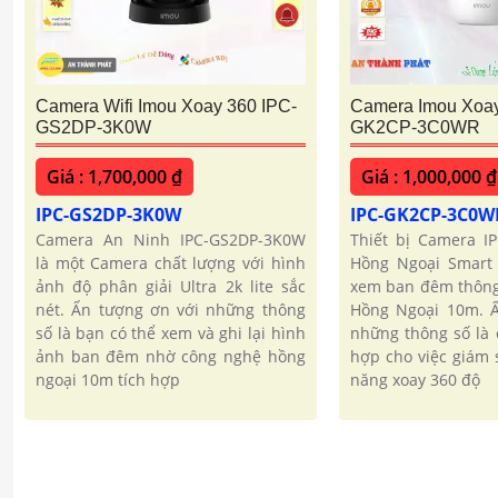
Camera Wifi Imou Xoay 360 IPC-
Camera Imou Xoay
GS2DP-3K0W
GK2CP-3C0WR
Giá : 1,700,000 ₫
Giá : 1,000,000 ₫
IPC-GS2DP-3K0W
IPC-GK2CP-3C0
Camera An Ninh IPC-GS2DP-3K0W
Thiết bị Camera I
là một Camera chất lượng với hình
Hồng Ngoại Smart 
ảnh độ phân giải Ultra 2k lite sắc
xem ban đêm thông
nét. Ấn tượng ơn với những thông
Hồng Ngoại 10m. Ấ
số là bạn có thể xem và ghi lại hình
những thông số là
ảnh ban đêm nhờ công nghệ hồng
hợp cho việc giám 
ngoại 10m tích hợp
năng xoay 360 độ