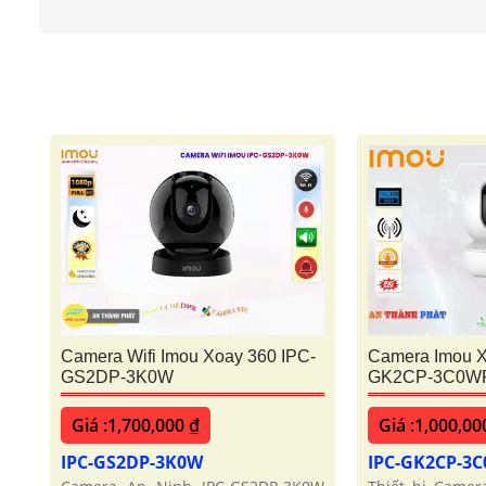
Camera Wifi Imou Xoay 360 IPC-
Camera Imou X
GS2DP-3K0W
GK2CP-3C0W
Giá :1,700,000 ₫
Giá :1,000,00
IPC-GS2DP-3K0W
IPC-GK2CP-3