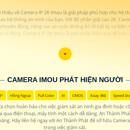
ới thiệu về Camera IP 2K Imou là giải pháp phù hợp cho hệ t
o hệ thống an ninh của bạn. Với độ phân giải cao 2K, Camera
ện chuyển động, nâng cao an toàn không bỏ lỡ bất kỳ sự kiện 
ại di động. Camera IP 2K Imou là giải pháp hiệu quả để bảo
CAMERA IMOU PHÁT HIỆN NGƯỜI
8°
Hồng Ngoại
Full Color
AI
CMOS
Xoay 360
Speed D
 chọn hoàn hảo cho việc giám sát an ninh gia đình hoặc công
xa qua điện thoại, máy tính một cách dễ dàng. An Thành Ph
i chăng. Hãy liên hệ ngay với An Thành Phát để sở hữu Camera
trong việc giám sát.