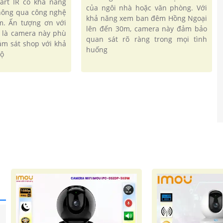
art IR có khả năng
của ngôi nhà hoặc văn phòng. Với
hông qua công nghệ
khả năng xem ban đêm Hồng Ngoại
m. Ấn tượng ơn với
lên đến 30m, camera này đảm bảo
 là camera này phù
quan sát rõ ràng trong mọi tình
ám sát shop với khả
huống
độ