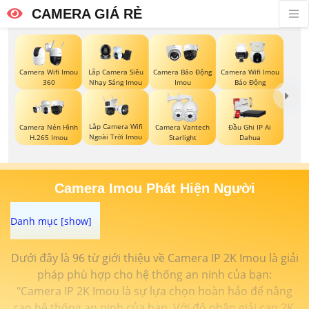
CAMERA GIÁ RẺ
Camera Wifi Imou
Lắp Camera Siêu
Camera Báo Động
Camera Wifi Imou
360
Nhạy Sáng Imou
Imou
Báo Động
Lắp Camera Wifi
Camera Nén Hình
Camera Vantech
Đầu Ghi IP Ai
Ngoài Trời Imou
H.265 Imou
Starlight
Dahua
Camera Imou Phát Hiện Người
Dưới đây là 96 từ giới thiệu về Camera IP 2K Imou là giải
pháp phù hợp cho hệ thống an ninh của bạn:
"Camera IP 2K Imou là sự lựa chọn hoàn hảo để nâng
cao hệ thống an ninh của bạn. Với độ phân giải cao 2K,