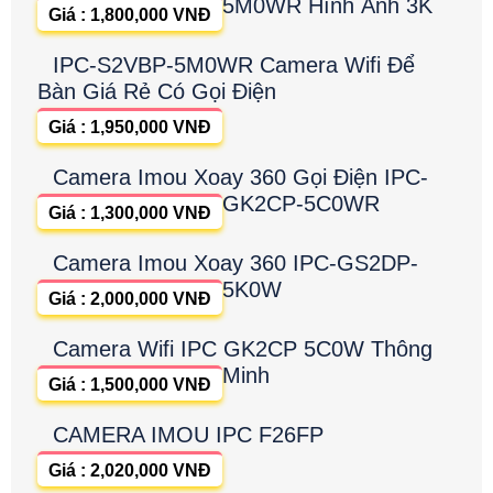
5M0WR Hình Ảnh 3K
Giá : 1,800,000 VNĐ
IPC-S2VBP-5M0WR Camera Wifi Để
Bàn Giá Rẻ Có Gọi Điện
Giá : 1,950,000 VNĐ
Camera Imou Xoay 360 Gọi Điện IPC-
GK2CP-5C0WR
Giá : 1,300,000 VNĐ
Camera Imou Xoay 360 IPC-GS2DP-
5K0W
Giá : 2,000,000 VNĐ
Camera Wifi IPC GK2CP 5C0W Thông
Minh
Giá : 1,500,000 VNĐ
CAMERA IMOU IPC F26FP
Giá : 2,020,000 VNĐ