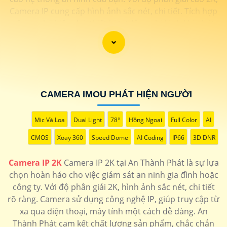
Camera IP cung cấp hình ảnh sắc nét, chi tiết. Tích hợp
công nghệ hiện đại, thiết bị tự động ghi hình khi phát
hiện chuyển động, nâng cao an toàn không bỏ lỡ bất kỳ
sự kiện nào. 📃
Đặc biệt
khả năng kết nối mạng linh
hoạt giúp bạn dễ dàng giám sát từ xa qua điện thoại di
động. Camera IP 2K Imou là giải pháp hiệu quả để bảo
vệ ngôi nhà hoặc doanh nghiệp của bạn."
CAMERA IMOU PHÁT HIỆN NGƯỜI
Mic Và Loa
Dual Light
78°
Hồng Ngoại
Full Color
AI
CMOS
Xoay 360
Speed Dome
AI Coding
IP66
3D DNR
Camera IP 2K
Camera IP 2K tại An Thành Phát là sự lựa
chọn hoàn hảo cho việc giám sát an ninh gia đình hoặc
công ty. Với độ phân giải 2K, hình ảnh sắc nét, chi tiết
rõ ràng. Camera sử dụng công nghệ IP, giúp truy cập từ
xa qua điện thoại, máy tính một cách dễ dàng. An
Thành Phát cam kết chất lượng sản phẩm, chắc chắn