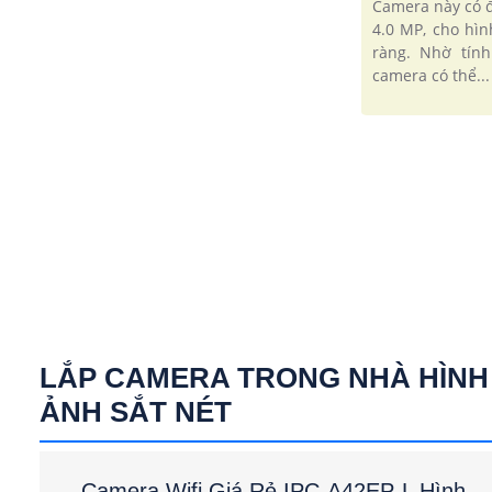
Camera này có đ
4.0 MP, cho hìn
ràng. Nhờ tín
camera có thể...
LẮP CAMERA TRONG NHÀ HÌNH
ẢNH SẮT NÉT
Camera Wifi Giá Rẻ IPC-A42EP-L Hình