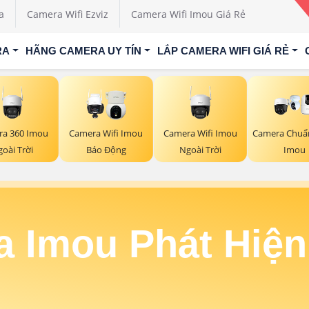
a
Camera Wifi Ezviz
Camera Wifi Imou Giá Rẻ
RA
HÃNG CAMERA UY TÍN
LẮP CAMERA WIFI GIÁ RẺ
a 360 Imou
Camera Wifi Imou
Camera Wifi Imou
Camera Chuẩn
oài Trời
Ngoài Trời
Báo Động
Imou
 Imou Phát Hiệ