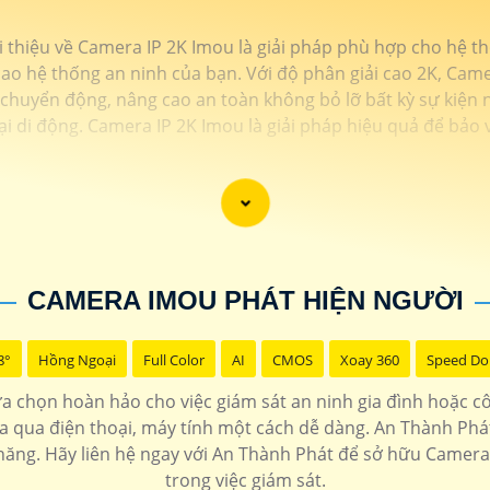
ới thiệu về Camera IP 2K Imou là giải pháp phù hợp cho hệ t
o hệ thống an ninh của bạn. Với độ phân giải cao 2K, Camera
ện chuyển động, nâng cao an toàn không bỏ lỡ bất kỳ sự kiện 
ại di động. Camera IP 2K Imou là giải pháp hiệu quả để bảo
CAMERA IMOU PHÁT HIỆN NGƯỜI
8°
Hồng Ngoại
Full Color
AI
CMOS
Xoay 360
Speed D
 chọn hoàn hảo cho việc giám sát an ninh gia đình hoặc công
xa qua điện thoại, máy tính một cách dễ dàng. An Thành Ph
i chăng. Hãy liên hệ ngay với An Thành Phát để sở hữu Camera
trong việc giám sát.