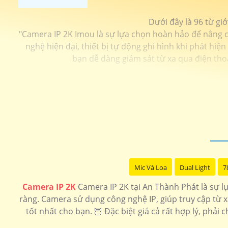
Dưới đây là 96 từ gi
"Camera IP 2K Imou là sự lựa chọn hoàn hảo để nâng ca
nghệ hiện đại, thiết bị tự động ghi hình khi phát hi
bạn dễ dàng giám sát từ xa qua điện tho
Mic Và Loa
Dual Light
7
Camera IP 2K
Camera IP 2K tại An Thành Phát là sự lựa
ràng. Camera sử dụng công nghệ IP, giúp truy cập từ 
tốt nhất cho bạn. 🦉 Đặc biệt giá cả rất hợp lý, phả