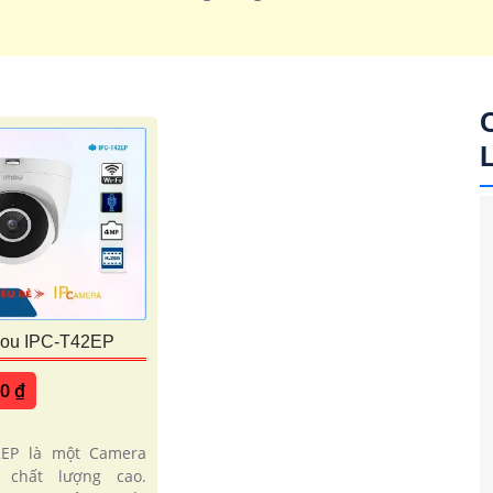
mou IPC-T42EP
00 ₫
'
2EP là một Camera
 chất lượng cao.