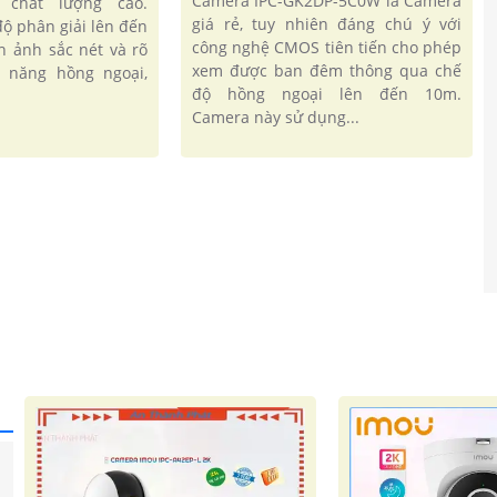
Camera IPC-GK2DP-5C0W là Camera
 chất lượng cao.
giá rẻ, tuy nhiên đáng chú ý với
ộ phân giải lên đến
công nghệ CMOS tiên tiến cho phép
h ảnh sắc nét và rõ
xem được ban đêm thông qua chế
h năng hồng ngoại,
độ hồng ngoại lên đến 10m.
Camera này sử dụng...