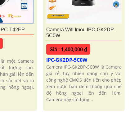
 IPC-T42EP
Camera Wifi Imou IPC-GK2DP-
5C0W
Giá : 1,400,000 ₫
IPC-GK2DP-5C0W
 là một Camera
Camera IPC-GK2DP-5C0W là Camera
ất lượng cao.
giá rẻ, tuy nhiên đáng chú ý với
hân giải lên đến
công nghệ CMOS tiên tiến cho phép
nh sắc nét và rõ
xem được ban đêm thông qua chế
ng hồng ngoại,
độ hồng ngoại lên đến 10m.
Camera này sử dụng...