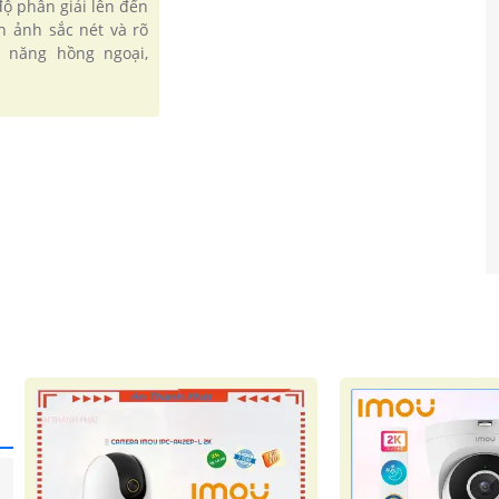
ộ phân giải lên đến
h ảnh sắc nét và rõ
h năng hồng ngoại,