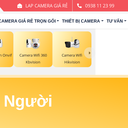
LAP CAMERA GIÁ RẺ
0938 11 23 99
CAMERA GIÁ RẺ TRỌN GÓI
THIẾT BỊ CAMERA
TƯ VẤN
Camera Wifi 360
Camera Wifi
 Onvif
Kbvision
Hikvision
n Người