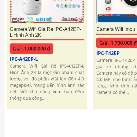
Camera Wifi Giá Rẻ IPC-A42EP-
Camera Wifi Imou
L Hình Ảnh 2K
Giá : 1,700,000 ₫
Giá : 1,000,000 ₫
IPC-T42EP
IPC-A42EP-L
Camera IPC-T42EP
Camera Wifi Giá Rẻ IPC-A42EP-L
giá rẻ nhưng ch
Hình Ảnh 2K là một sản phẩm chất
Camera này có độ p
lượng với độ phân giải lên đến 4.0
4.0 MP, cho hình ả
megapixel, mang đến hình ảnh sắc
ràng. Nhờ tính nă
nét. Với khả năng xem ban đêm
camera có thể...
thông qua công...