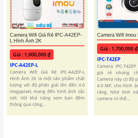
Camera Wifi Giá Rẻ IPC-A42EP-
Camera Wifi Imou
L Hình Ảnh 2K
Giá : 1,700,000 ₫
Giá : 1,000,000 ₫
IPC-T42EP
IPC-A42EP-L
Camera IPC-T42EP
Camera Wifi Giá Rẻ IPC-A42EP-L
giá rẻ nhưng ch
Hình Ảnh 2K là một sản phẩm chất
Camera này có độ p
lượng với độ phân giải lên đến 4.0
4.0 MP, cho hình ả
megapixel, mang đến hình ảnh sắc
ràng. Nhờ tính nă
nét. Với khả năng xem ban đêm
camera có thể...
thông qua công...