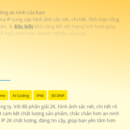
hống an ninh của bạn:
 IP cung cấp hình ảnh sắc nét, chi tiết. Tích hợp công
nào. 📃
Đặc biệt
khả năng kết nối mạng linh hoạt giúp
 vệ ngôi nhà hoặc doanh nghiệp của bạn."
ome
AI Coding
IP66
3D DNR
 ty. Với độ phân giải 2K, hình ảnh sắc nét, chi tiết rõ
át cam kết chất lượng sản phẩm, chắc chắn hơn an ninh
 IP 2K chất lượng, đáng tin cậy, giúp bạn yên tâm hơn