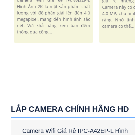
Camera Wifi Giá Rẻ IPC-A42EP-L
giá rẻ nhưng
Hình Ảnh 2K là một sản phẩm chất
Camera này có đ
lượng với độ phân giải lên đến 4.0
4.0 MP, cho hìn
megapixel, mang đến hình ảnh sắc
ràng. Nhờ tín
nét. Với khả năng xem ban đêm
camera có thể...
thông qua công...
LẮP CAMERA CHÍNH HÃNG HD
Camera Wifi Giá Rẻ IPC-A42EP-L Hình