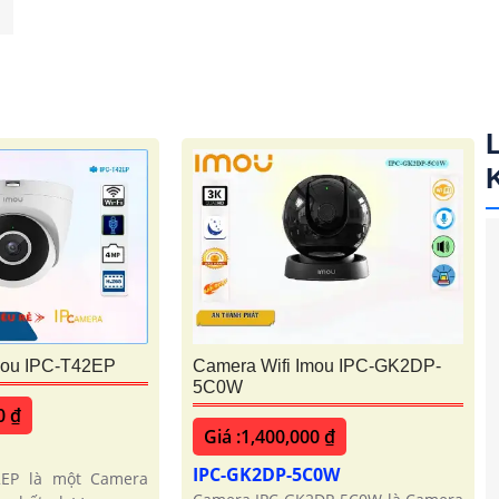
mou IPC-T42EP
Camera Wifi Imou IPC-GK2DP-
5C0W
0 ₫
Giá :1,400,000 ₫
IPC-GK2DP-5C0W
2EP là một Camera