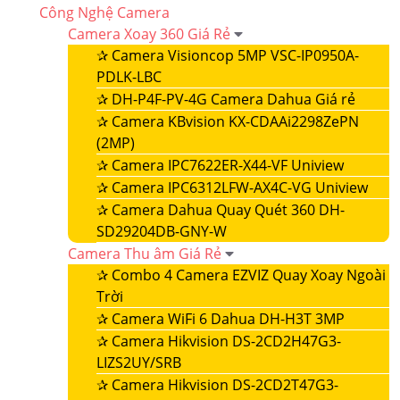
Công Nghệ Camera
Camera Xoay 360 Giá Rẻ
✰
Camera Visioncop 5MP VSC-IP0950A-
PDLK-LBC
✰
DH-P4F-PV-4G Camera Dahua Giá rẻ
✰
Camera KBvision KX-CDAAi2298ZePN
(2MP)
✰
Camera IPC7622ER-X44-VF Uniview
✰
Camera IPC6312LFW-AX4C-VG Uniview
✰
Camera Dahua Quay Quét 360 DH-
SD29204DB-GNY-W
Camera Thu âm Giá Rẻ
✰
Combo 4 Camera EZVIZ Quay Xoay Ngoài
Trời
✰
Camera WiFi 6 Dahua DH-H3T 3MP
✰
Camera Hikvision DS-2CD2H47G3-
LIZS2UY/SRB
✰
Camera Hikvision DS-2CD2T47G3-