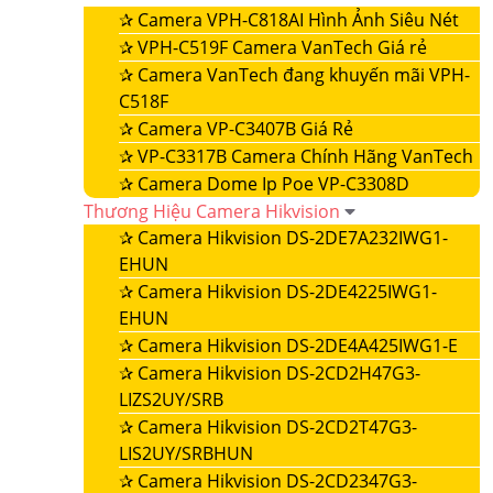
✰
Camera VPH-C818AI Hình Ảnh Siêu Nét
✰
VPH-C519F Camera VanTech Giá rẻ
✰
Camera VanTech đang khuyến mãi VPH-
C518F
✰
Camera VP-C3407B Giá Rẻ
✰
VP-C3317B Camera Chính Hãng VanTech
✰
Camera Dome Ip Poe VP-C3308D
Thương Hiệu Camera Hikvision
✰
Camera Hikvision DS-2DE7A232IWG1-
EHUN
✰
Camera Hikvision DS-2DE4225IWG1-
EHUN
✰
Camera Hikvision DS-2DE4A425IWG1-E
✰
Camera Hikvision DS-2CD2H47G3-
LIZS2UY/SRB
✰
Camera Hikvision DS-2CD2T47G3-
LIS2UY/SRBHUN
✰
Camera Hikvision DS-2CD2347G3-