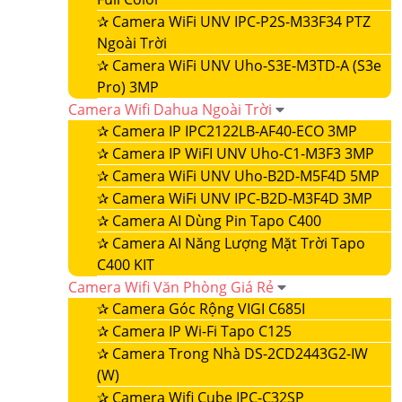
✰
Camera WiFi UNV IPC-P2S-M33F34 PTZ
Ngoài Trời
✰
Camera WiFi UNV Uho-S3E-M3TD-A (S3e
Pro) 3MP
Camera Wifi Dahua Ngoài Trời
✰
Camera IP IPC2122LB-AF40-ECO 3MP
✰
Camera IP WiFI UNV Uho-C1-M3F3 3MP
✰
Camera WiFi UNV Uho-B2D-M5F4D 5MP
✰
Camera WiFi UNV IPC-B2D-M3F4D 3MP
✰
Camera AI Dùng Pin Tapo C400
✰
Camera AI Năng Lượng Mặt Trời Tapo
C400 KIT
Camera Wifi Văn Phòng Giá Rẻ
✰
Camera Góc Rộng VIGI C685I
✰
Camera IP Wi-Fi Tapo C125
✰
Camera Trong Nhà DS-2CD2443G2-IW
(W)
✰
Camera Wifi Cube IPC-C32SP