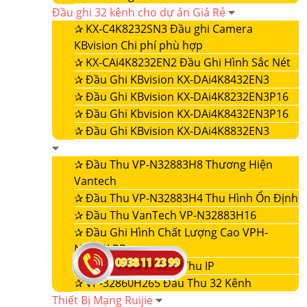
Đầu ghi 32 kênh cho dự án Giá Rẻ
✰
KX-C4K8232SN3 Đầu ghi Camera
KBvision Chi phí phù hợp
✰
KX-CAi4K8232EN2 Đầu Ghi Hình Sắc Nét
✰
Đầu Ghi KBvision KX-DAi4K8432EN3
✰
Đầu Ghi KBvision KX-DAi4K8232EN3P16
✰
Đầu Ghi Kbvision KX-DAi4K8432EN3P16
✰
Đầu Ghi KBvision KX-DAi4K8832EN3
✰
Đầu Thu VP-N32883H8 Thương Hiện
Vantech
✰
Đầu Thu VP-N32883H4 Thu Hình Ổn Định
✰
Đầu Thu VanTech VP-N32883H16
✰
Đầu Ghi Hình Chất Lượng Cao VPH-
N4432LPR
✰
VP-32860NVR Đầu Thu IP
✰
VP-32860H265 Đầu Thu 32 Kênh
Thiết Bị Mạng Ruijie