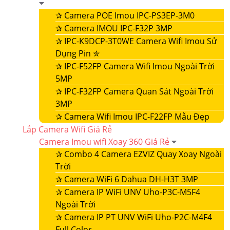
✰
Camera POE Imou IPC-PS3EP-3M0
✰
Camera IMOU IPC-F32P 3MP
✰
IPC-K9DCP-3T0WE Camera Wifi Imou Sử
Dụng Pin ✮
✰
IPC-F52FP Camera Wifi Imou Ngoài Trời
5MP
✰
IPC-F32FP Camera Quan Sát Ngoài Trời
3MP
✰
Camera Wifi Imou IPC-F22FP Mẫu Đẹp
Lắp Camera Wifi Giá Rẻ
Camera Imou wifi Xoay 360 Giá Rẻ
✰
Combo 4 Camera EZVIZ Quay Xoay Ngoài
Trời
✰
Camera WiFi 6 Dahua DH-H3T 3MP
✰
Camera IP WiFi UNV Uho-P3C-M5F4
Ngoài Trời
✰
Camera IP PT UNV WiFi Uho-P2C-M4F4
Full Color