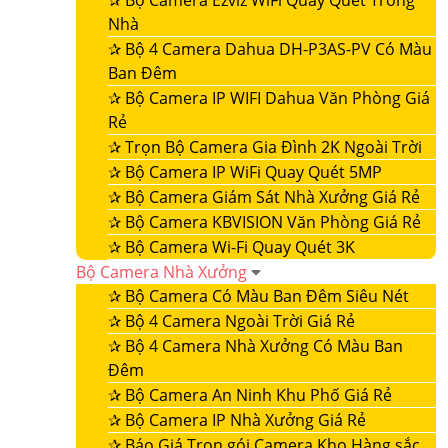
✰
Bộ Camera Ezviz WiFi Quay Quét Trong
Nhà
✰
Bộ 4 Camera Dahua DH-P3AS-PV Có Màu
Ban Đêm
✰
Bộ Camera IP WIFI Dahua Văn Phòng Giá
Rẻ
✰
Trọn Bộ Camera Gia Đình 2K Ngoài Trời
✰
Bộ Camera IP WiFi Quay Quét 5MP
✰
Bộ Camera Giám Sát Nhà Xưởng Giá Rẻ
✰
Bộ Camera KBVISION Văn Phòng Giá Rẻ
✰
Bộ Camera Wi-Fi Quay Quét 3K
Bộ Camera Nhà Xưởng
✰
Bộ Camera Có Màu Ban Đêm Siêu Nét
✰
Bộ 4 Camera Ngoài Trời Giá Rẻ
✰
Bộ 4 Camera Nhà Xưởng Có Màu Ban
Đêm
✰
Bộ Camera An Ninh Khu Phố Giá Rẻ
✰
Bộ Camera IP Nhà Xưởng Giá Rẻ
✰
Báo Giá Trọn gói Camera Kho Hàng sắc