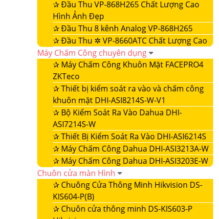
✰
Đầu Thu VP-868H265 Chất Lượng Cao
Hình Ảnh Đẹp
✰
Đầu Thu 8 kênh Analog VP-868H265
✰
Đầu Thu ✲ VP-8660ATC Chất Lượng Cao
Máy Chấm Công chuyên dụng
✰
Máy Chấm Công Khuôn Mặt FACEPRO4
ZKTeco
✰
Thiết bị kiểm soát ra vào và chấm công
khuôn mặt DHI-ASI8214S-W-V1
✰
Bộ Kiểm Soát Ra Vào Dahua DHI-
ASI7214S-W
✰
Thiết Bị Kiểm Soát Ra Vào DHI-ASI6214S
✰
Máy Chấm Công Dahua DHI-ASI3213A-W
✰
Máy Chấm Công Dahua DHI-ASI3203E-W
Chuôn cửa màn Hình
✰
Chuông Cửa Thông Minh Hikvision DS-
KIS604-P(B)
✰
Chuôn cửa thông minh DS-KIS603-P