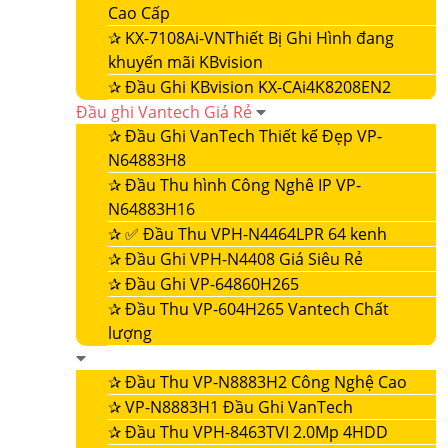
Cao Cấp
✰
KX-7108Ai-VNThiết Bị Ghi Hình đang
khuyến mãi KBvision
✰
Đầu Ghi KBvision KX-CAi4K8208EN2
Đầu ghi Vantech Giá Rẻ
✰
Đầu Ghi VanTech Thiết kế Đẹp VP-
N64883H8
✰
Đầu Thu hình Công Nghê IP VP-
N64883H16
✰
✅ Đầu Thu VPH-N4464LPR 64 kenh
✰
Đầu Ghi VPH-N4408 Giá Siêu Rẻ
✰
Đầu Ghi VP-64860H265
✰
Đầu Thu VP-604H265 Vantech Chất
lượng
✰
Đầu Thu VP-N8883H2 Công Nghệ Cao
✰
VP-N8883H1 Đầu Ghi VanTech
✰
Đầu Thu VPH-8463TVI 2.0Mp 4HDD