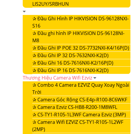
LIS2UY/SRBHUN
✰
Đầu Ghi Hình IP HIKVISION DS-96128NXI-
S16
✰
Đầu ghi hình IP HIKVISION DS-96128NI-
M8
✰
Đầu Ghi IP POE 32 DS-7732NXI-K4/16P(D)
✰
Đầu Ghi IP 32 DS-7632NXI-K2(D)
✰
Đầu Ghi 16 DS-7616NXI-K2/16P(D)
✰
Đầu Ghi IP 16 DS-7616NXI-K2(D)
Thương Hiệu Camera Wifi Ezviz
✰
Combo 4 Camera EZVIZ Quay Xoay Ngoài
Trời
✰
Camera Góc Rộng CS-E4p-R100-8C6WKF
✰
Camera Ezviz CS-HB8-R200-1M8WFL
✰
CS-TY1-R105-1L3WF Camera Ezviz (3MP)
✰
Camera Wifi EZVIZ CS-TY1-R105-1L2WF
(2MP)