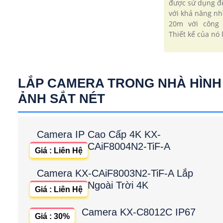
được sử dụng đ
với khả năng nh
20m với công 
Thiết kế của nó l
LẮP CAMERA TRONG NHÀ HÌNH
ẢNH SẮT NÉT
Camera IP Cao Cấp 4K KX-
CAiF8004N2-TiF-A
Giá : Liên Hệ
Camera KX-CAiF8003N2-TiF-A Lắp
Ngoài Trời 4K
Giá : Liên Hệ
Camera KX-C8012C IP67
Giá : 30%