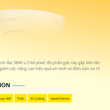
ình đạt 3840 x 2160 pixel, độ phân giải này gấp bốn lần
 giám sát, nâng cao hiệu quả an ninh và đảm bảo sự rõ
ION
oay 360
Thân
AI Coding
Speed Dome