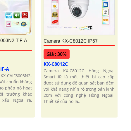
003N2-TiF-A
Camera KX-C8012C IP67
Giá : 30%
KX-C8012C
iF-A
Camera KX-C8012C Hồng Ngoại
KX-CAiF8003N2-
Smart IR là một thiết bị cao cấp
 với chuẩn kháng
được sử dụng để quan sát ban đêm
cho phép nó hoạt
với khả năng nhìn rõ trong bán kính
ôi trường khắc
20m với công nghệ Hồng Ngoại.
t xấu. Ngoài ra,
Thiết kế của nó là...