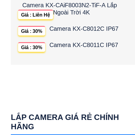
Camera KX-CAiF8003N2-TiF-A Lắp
Ngoài Trời 4K
Giá : Liên Hệ
Camera KX-C8012C IP67
Giá : 30%
Camera KX-C8011C IP67
Giá : 30%
LẮP CAMERA GIÁ RẺ CHÍNH
HÃNG