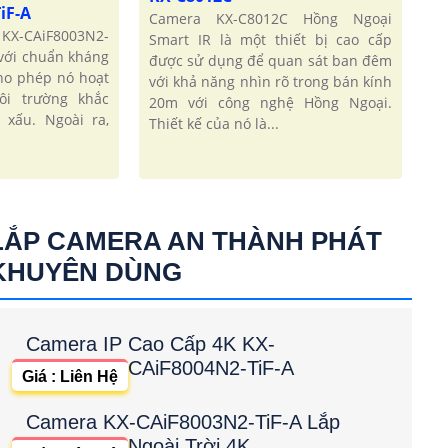
iF-A
Camera KX-C8012C Hồng Ngoại
KX-CAiF8003N2-
Smart IR là một thiết bị cao cấp
 với chuẩn kháng
được sử dụng để quan sát ban đêm
cho phép nó hoạt
với khả năng nhìn rõ trong bán kính
ôi trường khắc
20m với công nghệ Hồng Ngoại.
t xấu. Ngoài ra,
Thiết kế của nó là...
LẮP CAMERA AN THÀNH PHÁT
KHUYÊN DÙNG
Camera IP Cao Cấp 4K KX-
CAiF8004N2-TiF-A
Giá : Liên Hệ
Camera KX-CAiF8003N2-TiF-A Lắp
Ngoài Trời 4K