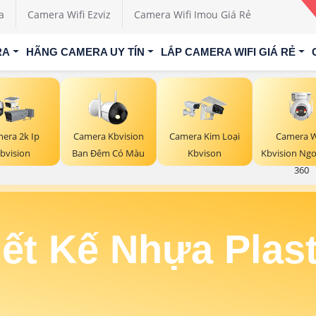
a
Camera Wifi Ezviz
Camera Wifi Imou Giá Rẻ
RA
HÃNG CAMERA UY TÍN
LẮP CAMERA WIFI GIÁ RẺ
Camera W
era 2k Ip
Camera Kbvision
Camera Kim Loại
Kbvision Ngo
bvision
Ban Đêm Có Màu
Kbvison
360
ết Kế Nhựa Plast