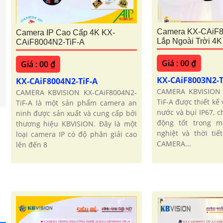
Camera KX-CAiF8
Camera IP Cao Cấp 4K KX-
Lắp Ngoài Trời 4K
CAiF8004N2-TiF-A
Giá : 00 ₫
Giá : 00 ₫
KX-CAiF8003N2-T
KX-CAiF8004N2-TiF-A
CAMERA KBVISION 
CAMERA KBVISION KX-CAiF8004N2-
TiF-A được thiết kế
TiF-A là một sản phẩm camera an
nước và bụi IP67, 
ninh được sản xuất và cung cấp bởi
động tốt trong m
thương hiệu KBVISION. Đây là một
nghiệt và thời tiế
loại camera IP có độ phân giải cao
CAMERA...
lên đến 8