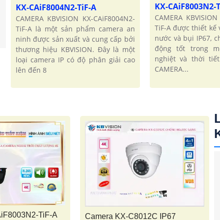
KX-CAiF8003N2-T
KX-CAiF8004N2-TiF-A
CAMERA KBVISION 
CAMERA KBVISION KX-CAiF8004N2-
TiF-A được thiết kế
TiF-A là một sản phẩm camera an
nước và bụi IP67, 
ninh được sản xuất và cung cấp bởi
động tốt trong m
thương hiệu KBVISION. Đây là một
nghiệt và thời tiế
loại camera IP có độ phân giải cao
CAMERA...
lên đến 8
iF8003N2-TiF-A
Camera KX-C8012C IP67