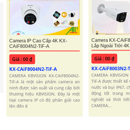
Camera KX-CAiF8
Camera IP Cao Cấp 4K KX-
Lắp Ngoài Trời 4K
CAiF8004N2-TiF-A
Giá : 00 ₫
Giá : 00 ₫
KX-CAiF8003N2-T
KX-CAiF8004N2-TiF-A
CAMERA KBVISION 
CAMERA KBVISION KX-CAiF8004N2-
TiF-A được thiết kế
TiF-A là một sản phẩm camera an
nước và bụi IP67, 
ninh được sản xuất và cung cấp bởi
động tốt trong m
thương hiệu KBVISION. Đây là một
nghiệt và thời tiế
loại camera IP có độ phân giải cao
CAMERA...
lên đến 8