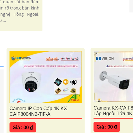
ể quan sát ban đêm
ìn rõ trong bán kính
nghệ Hồng Ngoại.
à...
Camera KX-CAiF8
Camera IP Cao Cấp 4K KX-
Lắp Ngoài Trời 4K
CAiF8004N2-TiF-A
Giá : 00 ₫
Giá : 00 ₫