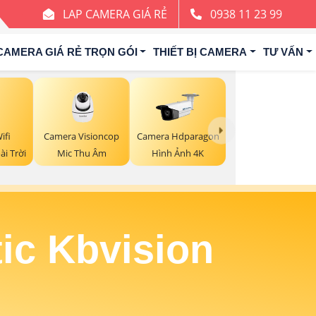
LAP CAMERA GIÁ RẺ
0938 11 23 99
CAMERA GIÁ RẺ TRỌN GÓI
THIẾT BỊ CAMERA
TƯ VẤN
ifi
Camera Visioncop
Camera Hdparagon
ài Trời
Mic Thu Âm
Hình Ảnh 4K
ic Kbvision