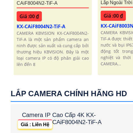
Lắp Ngoài Trời
CAiF8004N2-TiF-A
Giá :00 ₫
Giá :00 ₫
KX-CAiF8003N
KX-CAiF8004N2-TiF-A
CAMERA KBVISI
CAMERA KBVISION KX-CAiF8004N2-
TiF-A được thiế
TiF-A là một sản phẩm camera an
nước và bụi IP6
ninh được sản xuất và cung cấp bởi
động tốt tron
thương hiệu KBVISION. Đây là một
nghiệt và thời 
loại camera IP có độ phân giải cao
CAMERA...
lên đến 8
LẮP CAMERA CHÍNH HÃNG HD
Camera IP Cao Cấp 4K KX-
CAiF8004N2-TiF-A
Giá : Liên Hệ