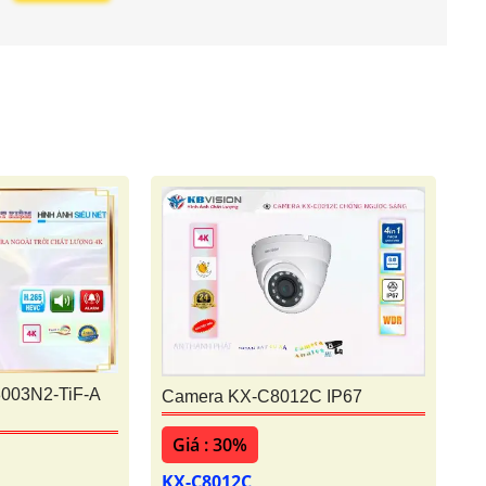
003N2-TiF-A
Camera KX-C8012C IP67
Giá : 30%
KX-C8012C