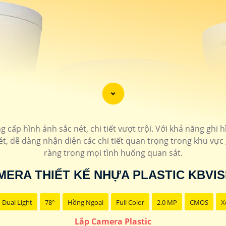
 cấp hình ảnh sắc nét, chi tiết vượt trội. Với khả năng ghi h
ét, dễ dàng nhận diện các chi tiết quan trọng trong khu vực
ràng trong mọi tình huống quan sát.
MERA THIẾT KẾ NHỰA PLASTIC KBVIS
Dual Light
78°
Hồng Ngoại
Full Color
2.0 MP
CMOS
X
Lắp Camera Plastic