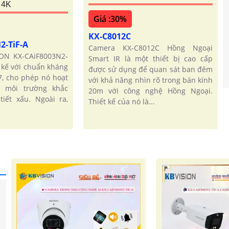
 4K
Giá :30%
KX-C8012C
2-TiF-A
Camera KX-C8012C Hồng Ngoại
ON KX-CAiF8003N2-
Smart IR là một thiết bị cao cấp
t kế với chuẩn kháng
được sử dụng để quan sát ban đêm
7, cho phép nó hoạt
với khả năng nhìn rõ trong bán kính
g môi trường khắc
20m với công nghệ Hồng Ngoại.
tiết xấu. Ngoài ra,
Thiết kế của nó là...