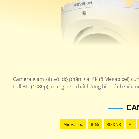
Camera giám sát với độ phân giải 4K (8 Megapixel) cung
Full HD (1080p), mang đến chất lượng hình ảnh siêu n
CA
Mic Và Loa
IP66
3D DNR
AI