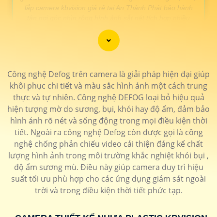
lắp camera kbvision giá rẻ tai An Thành Phát bảo hành
tận nơi góc nhìn rộng hình ảnh sắt nét tích hợp nhiều
công nghệ🛒
LẮP CAMERA KBVISION GIÁ RẺ
Công nghệ Defog trên camera là giải pháp hiện đại giúp
GIÁ LẮP
khôi phục chi tiết và màu sắc hình ảnh một cách trung
Lắp Camera KBIVISON Chất Lượng
thực và tự nhiên. Công nghệ DEFOG loại bỏ hiệu quả
🖌
650,000 VNĐ
Camera Ip siêu nét ultra 2k hồng ngoại 20m
hiện tượng mờ do sương, bụi, khói hay độ ẩm, đảm bảo
Camera KX-CAiF4005MN2-TiF-A
hình ảnh rõ nét và sống động trong mọi điều kiện thời
💝 Camera Kbvision KX-A2012S4 Giá Rẻ
tiết. Ngoài ra công nghệ Defog còn được gọi là công
nghệ chống phản chiếu video cải thiện đáng kể chất
110.000 VNĐ
Lắp camera kbvision giá rẻ full hd 1080p công nghệ
CVI
KX-A2012S4
lượng hình ảnh trong môi trường khắc nghiệt khói bụi ,
độ ẩm sương mù. Điều này giúp camera duy trì hiệu
📶 Camera Hồng Ngoại Kbvision
suất tối ưu phù hợp cho các ứng dụng giám sát ngoài
900.000 VNĐ
Độ phân giải 4Mp siêu nét thiết kế chắc chắn
KX-
trời và trong điều kiện thời tiết phức tạp.
C8013S
🔔 Camera giá rẻ Kbvision