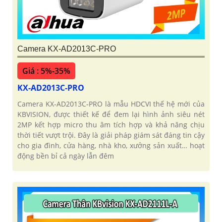
Camera KX-AD2013C-PRO
Giá : 5%-35%
KX-AD2013C-PRO
Camera KX‑AD2013C‑PRO là mẫu HDCVI thế hệ mới của
KBVISION, được thiết kế để đem lại hình ảnh siêu nét
2MP kết hợp micro thu âm tích hợp và khả năng chịu
thời tiết vượt trội. Đây là giải pháp giám sát đáng tin cậy
cho gia đình, cửa hàng, nhà kho, xưởng sản xuất… hoạt
động bền bỉ cả ngày lẫn đêm