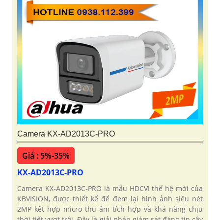
Camera KX-AD2013C-PRO
Giá : 5%-35%
KX-AD2013C-PRO
Camera KX‑AD2013C‑PRO là mẫu HDCVI thế hệ mới của
KBVISION, được thiết kế để đem lại hình ảnh siêu nét
2MP kết hợp micro thu âm tích hợp và khả năng chịu
thời tiết vượt trội. Đây là giải pháp giám sát đáng tin cậy