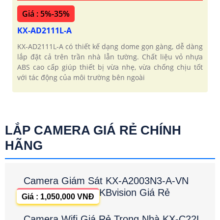
Giá : 5%-35%
KX-AD2111L-A
KX‑AD2111L‑A có thiết kế dạng dome gọn gàng, dễ dàng
lắp đặt cả trên trần nhà lẫn tường. Chất liệu vỏ nhựa
ABS cao cấp giúp thiết bị vừa nhẹ, vừa chống chịu tốt
với tác động của môi trường bên ngoài
LẮP CAMERA GIÁ RẺ CHÍNH
HÃNG
Camera Giám Sát KX-A2003N3-A-VN
KBvision Giá Rẻ
Giá : 1,050,000 VNĐ
Camera Wifi Giá Rẻ Trong Nhà KX-C22L