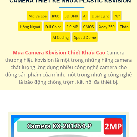
CAMERA THIẾT KẾ NHỰA PLASTIC KBVISION
100.000 VNĐ
Camera thân hồng ngoại kbvision giá rẻ trọn gói
KX-
C2102LQ-A
Mic Và Loa
IP66
3D DNR
AI
Dual Light
78°
🔆 Lắp Camera Kbvision FUll Color
📎
670.000 VNĐ
Camera có màu ban đêm độ phân giải cao
KX-
Hồng Ngoại
Full Color
2.0 MP
CMOS
Xoay 360
Thân
AF2111N3
AI Coding
Speed Dome
Camera
Camera
Camera
camera
lắp
Mua Camera Kbvision Chiết Khấu Cao
Camera
speedom
Ip
4k
2k
camera
thương hiệu kbvision là một trong những hãng camera
kbvision
Kbvision
kbvision
có màu
chất lượng ứng dụng nhiều công nghệ camera cho
ban
dòng sản phẩm của mình. một trong những công nghệ
đêm
là báo động chống trộm, kết nối đa thiết bị.
kbvision