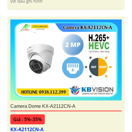
với đầu ghi hình
Camera Dome KX-A2112CN-A
Giá : 5%-35%
KX-A2112CN-A