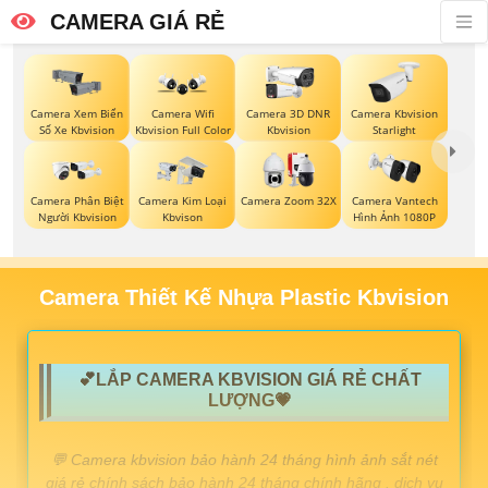
CAMERA GIÁ RẺ
Camera Xem Biển
Camera Wifi
Camera 3D DNR
Camera Kbvision
Số Xe Kbvision
Kbvision Full Color
Kbvision
Starlight
Camera Phân Biệt
Camera Kim Loại
Camera Zoom 32X
Camera Vantech
Người Kbvision
Kbvison
Hình Ảnh 1080P
Camera Thiết Kế Nhựa Plastic Kbvision
💕LẮP CAMERA KBVISION GIÁ RẺ CHẤT
LƯỢNG💗
️💬 Camera kbvision bảo hành 24 tháng hình ảnh sắt nét
giá rẻ chính sách bảo hành 24 tháng chính hãng . dịch vụ