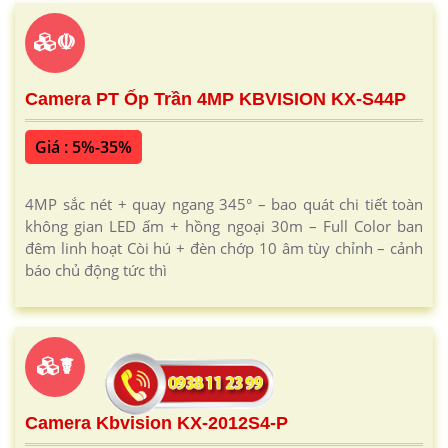
☫
Camera PT Ốp Trần 4MP KBVISION KX-S44P
Giá : 5%-35%
4MP sắc nét + quay ngang 345° – bao quát chi tiết toàn
không gian LED ấm + hồng ngoại 30m – Full Color ban
đêm linh hoạt Còi hú + đèn chớp 10 âm tùy chỉnh – cảnh
báo chủ động tức thì
☤
Camera Kbvision KX-2012S4-P