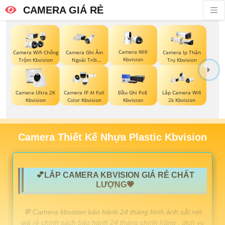
CAMERA GIÁ RẺ
Camera Wifi
Camera Wifi Chống
Camera Ghi Âm
Camera Ip Thân
Kbvision
Trộm Kbvision
Ngoài Trời
Trụ Kbvision
Kbvision
Camera Ultra 2K
Camera IP AI Full
Đầu Ghi PoE
Lắp Camera Wifi
Kbvision
Color Kbvision
Kbvision
2k Kbvision
Camera Thiết Kế Nhựa Plastic Kbvision
💕LẮP CAMERA KBVISION GIÁ RẺ CHẤT
LƯỢNG💗
️💬 Camera kbvision bảo hành 24 tháng hình ảnh sắt nét
giá rẻ chính sách bảo hành 24 tháng chính hãng . dịch vụ