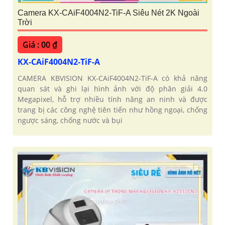
Camera KX-CAiF4004N2-TiF-A Siêu Nét 2K Ngoài
Trời
Giá : 00 ₫
KX-CAiF4004N2-TiF-A
CAMERA KBVISION KX-CAiF4004N2-TiF-A có khả năng
quan sát và ghi lại hình ảnh với độ phân giải 4.0
Megapixel, hỗ trợ nhiều tính năng an ninh và được
trang bị các công nghệ tiên tiến như hồng ngoại, chống
ngược sáng, chống nước và bụi