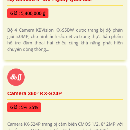
Giá : 5,400,000 ₫
Bộ 4 Camera KBVision KX-S5BW được trang bị độ phân
giải 5.0MP, cho hình ảnh sắc nét và trung thực. Sản phẩm
hỗ trợ đàm thoại hai chiều cùng khả năng phát hiện
chuyển động thông...
∬
Camera 360° KX-S24P
Giá : 5%-35%
Camera KX-S24P trang bị cảm biến CMOS 1/2. 8” 2MP với