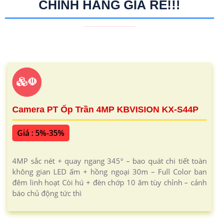
CHÍNH HÃNG GIÁ RẺ!!!
☫
Camera PT Ốp Trần 4MP KBVISION KX-S44P
Giá : 5%-35%
4MP sắc nét + quay ngang 345° – bao quát chi tiết toàn
không gian LED ấm + hồng ngoại 30m – Full Color ban
đêm linh hoạt Còi hú + đèn chớp 10 âm tùy chỉnh – cảnh
báo chủ động tức thì