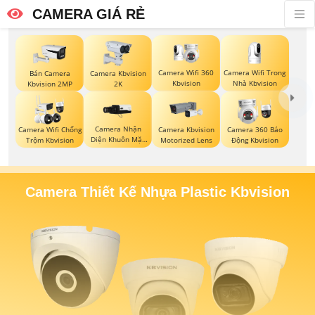
CAMERA GIÁ RẺ
Camera Wifi 360
Camera Wifi Trong
Bán Camera
Camera Kbvision
Kbvision
Nhà Kbvision
Kbvision 2MP
2K
Camera Nhận
Camera Wifi Chống
Camera Kbvision
Camera 360 Báo
Diện Khuôn Mặt
Trộm Kbvision
Motorized Lens
Động Kbvision
Kbvision
Camera Thiết Kế Nhựa Plastic Kbvision