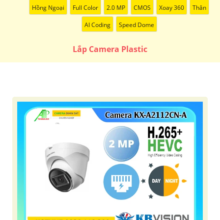
Hồng Ngoại
Full Color
2.0 MP
CMOS
Xoay 360
Thân
AI Coding
Speed Dome
Lắp Camera Plastic