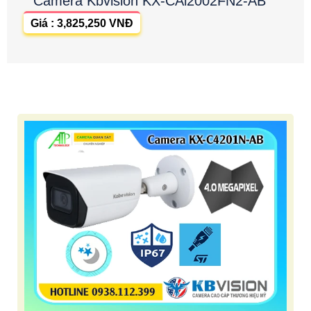
Camera Kbvision KX-CAi2002FN2-AB
Giá : 3,825,250 VNĐ