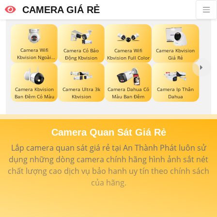
CAMERA GIÁ RẺ
Camera Wifi
Camera Có Báo
Camera Wifi
Camera Kbvision
Kbvision Ngoài
Động Kbvision
Kbvision Full Color
Giá Rẻ
Trời 360
Camera Kbvision
Camera Ultra 3k
Camera Dahua Có
Camera Ip Thân
Ban Đêm Có Màu
Kbvision
Màu Ban Đêm
Dahua
Camera Quan Sát Giá Rẻ
Lắp camera quan sát giá rẻ tại An Thành Phát luôn sử
dụng những dòng camera chính hãng hình ảnh sắt nét
chất lượng cao dịch vụ bảo hanh uy tín theo chính sách
của hãng.