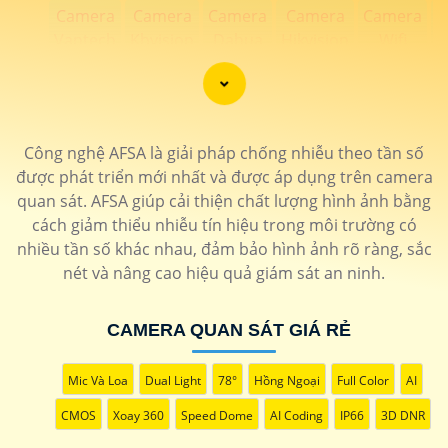
Camera
Camera
Camera
Camera
Camera
C
Vantech
Kbvision
Dahua
Hikvision
Wifi
Việt
Giá Rẻ
Giá Rẻ
Imou
Nam
Công nghệ AFSA là giải pháp chống nhiễu theo tần số
Lắp camera quan sát giá rẻ lựa chọn những thương
được phát triển mới nhất và được áp dụng trên camera
hiệu camera uy tín giúp bạn sử dụng hệ thống camera
quan sát. AFSA giúp cải thiện chất lượng hình ảnh bằng
quan sát hoặt động tốt hơn chính sách bán hàng
cách giảm thiểu nhiễu tín hiệu trong môi trường có
những thương hiệu camera uy tín tốt hơn .
nhiều tần số khác nhau, đảm bảo hình ảnh rõ ràng, sắc
An Thành Phát công ty chuyên cung cấp các dòng sản
nét và nâng cao hiệu quả giám sát an ninh.
phẩm camera quan sát chất lượng trên thị trường với
chiết khấu cao lắp đặt và bảo hành tân nơi.
CAMERA QUAN SÁT GIÁ RẺ
Mic Và Loa
Dual Light
78°
Hồng Ngoại
Full Color
AI
CMOS
Xoay 360
Speed Dome
AI Coding
IP66
3D DNR