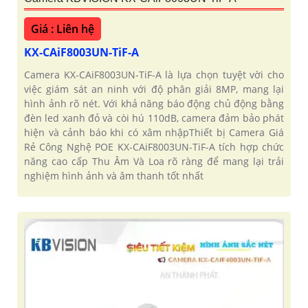
Giá : Liên hệ
KX-CAiF8003UN-TiF-A
Camera KX-CAiF8003UN-TiF-A là lựa chọn tuyệt vời cho
việc giám sát an ninh với độ phân giải 8MP, mang lại
hình ảnh rõ nét. Với khả năng báo động chủ động bằng
đèn led xanh đỏ và còi hú 110dB, camera đảm bảo phát
hiện và cảnh báo khi có xâm nhậpThiết bị Camera Giá
Rẻ Công Nghệ POE KX-CAiF8003UN-TiF-A tích hợp chức
năng cao cấp Thu Âm Và Loa rõ ràng để mang lại trải
nghiệm hình ảnh và âm thanh tốt nhất