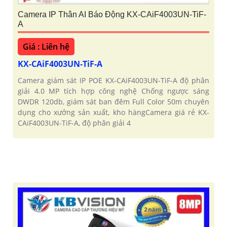
Camera IP Thân AI Báo Động KX-CAiF4003UN-TiF-
A
Giá : Liên hệ
KX-CAiF4003UN-TiF-A
Camera giám sát IP POE KX-CAiF4003UN-TiF-A độ phân
giải 4.0 MP tích hợp công nghệ Chống ngược sáng
DWDR 120db, giám sát ban đêm Full Color 50m chuyên
dụng cho xưởng sản xuất, kho hàngCamera giá rẻ KX-
CAiF4003UN-TiF-A, độ phân giải 4