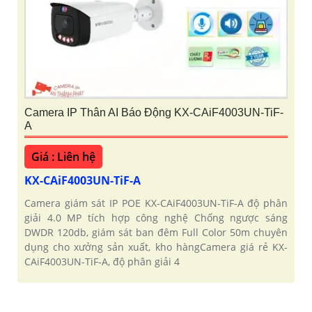
Camera IP Thân AI Báo Động KX-CAiF4003UN-TiF-
A
Giá : Liên hệ
KX-CAiF4003UN-TiF-A
Camera giám sát IP POE KX-CAiF4003UN-TiF-A độ phân
giải 4.0 MP tích hợp công nghệ Chống ngược sáng
DWDR 120db, giám sát ban đêm Full Color 50m chuyên
dụng cho xưởng sản xuất, kho hàngCamera giá rẻ KX-
CAiF4003UN-TiF-A, độ phân giải 4