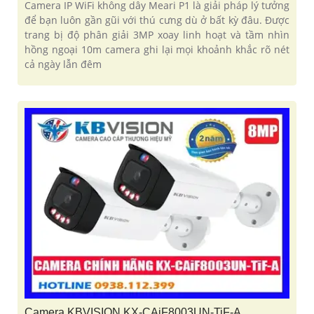
Camera IP WiFi không dây Meari P1 là giải pháp lý tưởng
để bạn luôn gần gũi với thú cưng dù ở bất kỳ đâu. Được
trang bị độ phân giải 3MP xoay linh hoạt và tầm nhìn
hồng ngoại 10m camera ghi lại mọi khoảnh khắc rõ nét
cả ngày lẫn đêm
Camera KBVISION KX-CAiF8003UN-TiF-A