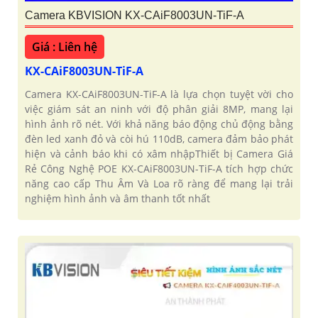
Camera KBVISION KX-CAiF8003UN-TiF-A
Giá : Liên hệ
KX-CAiF8003UN-TiF-A
Camera KX-CAiF8003UN-TiF-A là lựa chọn tuyệt vời cho
việc giám sát an ninh với độ phân giải 8MP, mang lại
hình ảnh rõ nét. Với khả năng báo động chủ động bằng
đèn led xanh đỏ và còi hú 110dB, camera đảm bảo phát
hiện và cảnh báo khi có xâm nhậpThiết bị Camera Giá
Rẻ Công Nghệ POE KX-CAiF8003UN-TiF-A tích hợp chức
năng cao cấp Thu Âm Và Loa rõ ràng để mang lại trải
nghiệm hình ảnh và âm thanh tốt nhất