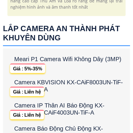
năng cao cấp Thu Âm Và Loa rõ ràng để mang lại trải
nghiệm hình ảnh và âm thanh tốt nhất
LẮP CAMERA AN THÀNH PHÁT
KHUYÊN DÙNG
Meari P1 Camera Wifi Không Dây (3MP)
Giá : 5%-35%
Camera KBVISION KX-CAiF8003UN-TiF-
A
Giá : Liên hệ
Camera IP Thân AI Báo Động KX-
CAiF4003UN-TiF-A
Giá : Liên hệ
Camera Báo Động Chủ Động KX-