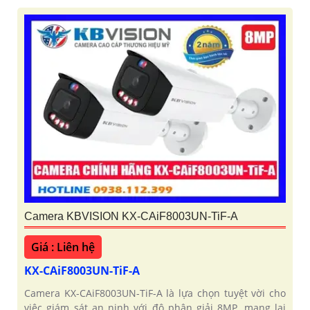
Camera KBVISION KX-CAiF8003UN-TiF-A
Giá : Liên hệ
KX-CAiF8003UN-TiF-A
Camera KX-CAiF8003UN-TiF-A là lựa chọn tuyệt vời cho
việc giám sát an ninh với độ phân giải 8MP, mang lại