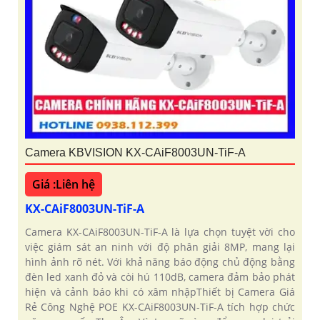
Camera KBVISION KX-CAiF8003UN-TiF-A
Giá :Liên hệ
KX-CAiF8003UN-TiF-A
Camera KX-CAiF8003UN-TiF-A là lựa chọn tuyệt vời cho
việc giám sát an ninh với độ phân giải 8MP, mang lại
hình ảnh rõ nét. Với khả năng báo động chủ động bằng
đèn led xanh đỏ và còi hú 110dB, camera đảm bảo phát
hiện và cảnh báo khi có xâm nhậpThiết bị Camera Giá
Rẻ Công Nghệ POE KX-CAiF8003UN-TiF-A tích hợp chức