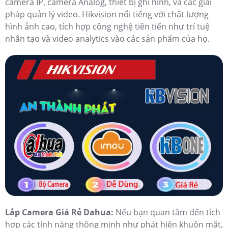
camera IP, camera Analog, thiết bị ghi hình, và các giải
pháp quản lý video. Hikvision nổi tiếng với chất lượng
hình ảnh cao, tích hợp công nghệ tiên tiến như trí tuệ
nhân tạo và video analytics vào các sản phẩm của họ.
Lắp Camera Giá Rẻ Dahua:
Nếu bạn quan tâm đến tích
hợp các tính năng thông minh như phát hiện khuôn mặt,