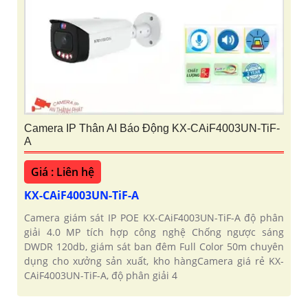
Camera IP Thân AI Báo Động KX-CAiF4003UN-TiF-
A
Giá : Liên hệ
KX-CAiF4003UN-TiF-A
Camera giám sát IP POE KX-CAiF4003UN-TiF-A độ phân
giải 4.0 MP tích hợp công nghệ Chống ngược sáng
DWDR 120db, giám sát ban đêm Full Color 50m chuyên
dụng cho xưởng sản xuất, kho hàngCamera giá rẻ KX-
CAiF4003UN-TiF-A, độ phân giải 4