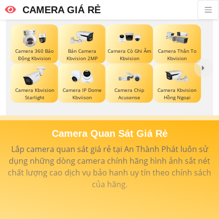
CAMERA GIÁ RẺ
Camera 360 Báo
Bán Camera
Camera Có Ghi Âm
Camera Thân To
Động Kbvision
Kbvision 2MP
Kbvision
Kbvision
Camera Kbvision
Camera IP Dome
Camera Chip
Camera Kbvision
Starlight
Kbviison
Acusense
Hồng Ngoại
Camera Quan Sát Giá Rẻ
Lắp camera quan sát giá rẻ tại An Thành Phát luôn sử
dụng những dòng camera chính hãng hình ảnh sắt nét
chất lượng cao dịch vụ bảo hanh uy tín theo chính sách
của hãng.