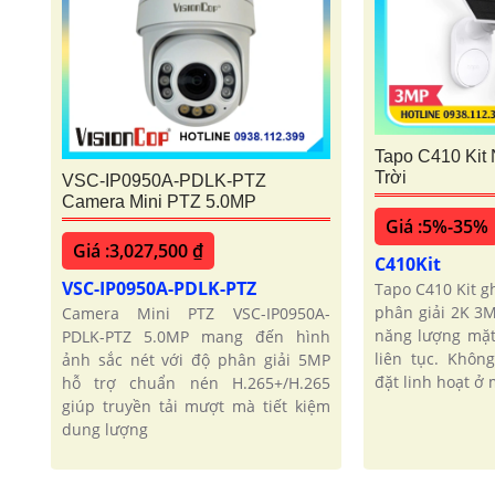
Tapo C410 Kit
Trời
VSC-IP0950A-PDLK-PTZ
Camera Mini PTZ 5.0MP
Giá :5%-35%
Giá :3,027,500 ₫
C410Kit
VSC-IP0950A-PDLK-PTZ
Tapo C410 Kit gh
phân giải 2K 3M
Camera Mini PTZ VSC-IP0950A-
năng lượng mặt
PDLK-PTZ 5.0MP mang đến hình
liên tục. Khôn
ảnh sắc nét với độ phân giải 5MP
đặt linh hoạt ở m
hỗ trợ chuẩn nén H.265+/H.265
giúp truyền tải mượt mà tiết kiệm
dung lượng