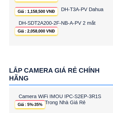
DH-T3A-PV Dahua
Giá : 1,158,500 VNĐ
DH-SDT2A200-2F-NB-A-PV 2 mắt
Giá : 2,058,000 VNĐ
LẮP CAMERA GIÁ RẺ CHÍNH
HÃNG
Camera WiFi IMOU IPC-S2EP-3R1S
Trong Nhà Giá Rẻ
Giá : 5%-35%