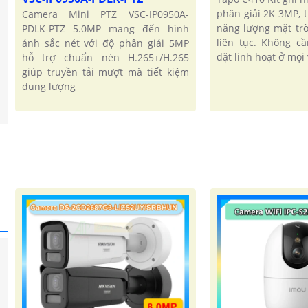
phân giải 2K 3MP, 
Camera Mini PTZ VSC-IP0950A-
năng lượng mặt trờ
PDLK-PTZ 5.0MP mang đến hình
liên tục. Không cầ
ảnh sắc nét với độ phân giải 5MP
đặt linh hoạt ở mọi v
hỗ trợ chuẩn nén H.265+/H.265
giúp truyền tải mượt mà tiết kiệm
dung lượng