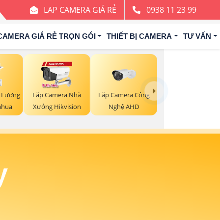
LAP CAMERA GIÁ RẺ
0938 11 23 99
CAMERA GIÁ RẺ TRỌN GÓI
THIẾT BỊ CAMERA
TƯ VẤN
 Lượng
Lắp Camera Công
Lắp Camera Nhà
ahua
Nghệ AHD
Xưởng Hikvision
y