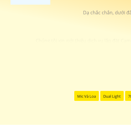
Dạ chắc chắn, dưới đâ
Chúng tôi xin giới thiệu dịch vụ lắp đặt Ca
₪
1:
Chất lượng hình ảnh sắc nét: Camera I
🌠 Công Nghệ Camera
2:
Kết nối qua mạng internet:
thoại
📠
3:
Hệ thống báo động thông minh: Camera IP hỗ trợ 
Chúng tôi cam kết cung cấp sản ph
Hãy liên hệ với chúng tôi ngay h
Mic Và Loa
Dual Light
7
Trâ
Hy vọng mẫu văn bản trên sẽ giúp bạn trong việc giới