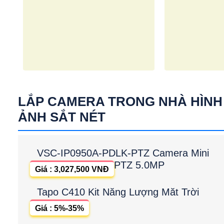
LẮP CAMERA TRONG NHÀ HÌNH
ẢNH SẮT NÉT
VSC-IP0950A-PDLK-PTZ Camera Mini
PTZ 5.0MP
Giá : 3,027,500 VNĐ
Tapo C410 Kit Năng Lượng Măt Trời
Giá : 5%-35%