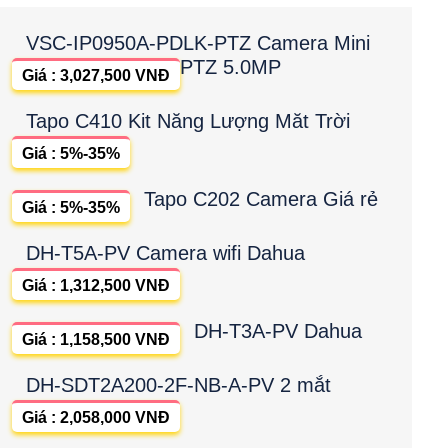
VSC-IP0950A-PDLK-PTZ Camera Mini
PTZ 5.0MP
Giá : 3,027,500 VNĐ
Tapo C410 Kit Năng Lượng Măt Trời
Giá : 5%-35%
Tapo C202 Camera Giá rẻ
Giá : 5%-35%
DH-T5A-PV Camera wifi Dahua
Giá : 1,312,500 VNĐ
DH-T3A-PV Dahua
Giá : 1,158,500 VNĐ
DH-SDT2A200-2F-NB-A-PV 2 mắt
Giá : 2,058,000 VNĐ