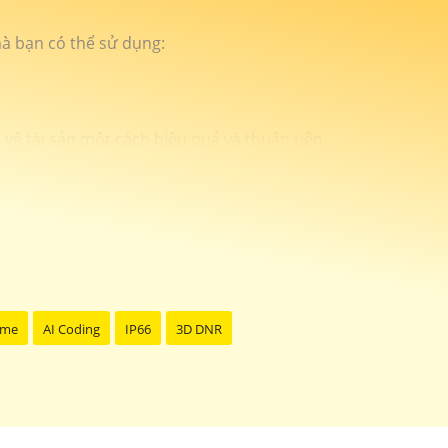
mà bạn có thể sử dụng:
 vệ tài sản một cách hiệu quả và thuận tiện.
 cao ngay cả trong điều kiện ánh sáng yếu.
ép Quý Khách Hàng xem camera từ xa thông qua điện
 dàng.
cảnh báo khi có sự kiện đột nhập, giúp nâng cao tính
thuật nhanh chóng sau khi lắp đặt.
 theo nhu cầu của Quý Khách Hàng.
ome
AI Coding
IP66
3D DNR
àng.
sự điều chỉnh hoặc hỗ trợ, vui lòng cho biết để chúng