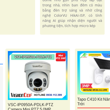
trong nhà, nhìn ban đêm có màu
bằng đèn trợ sáng và nhờ công
nghệ ColorVU HikAI-ISP, có tính
năng AI giúp nhận diện người và
phương tiện, tích hợp micro kép
'
Tapo C410 Kit Nă
Trời
VSC-IP0950A-PDLK-PTZ
Camera Mini PTZ 5.0MP