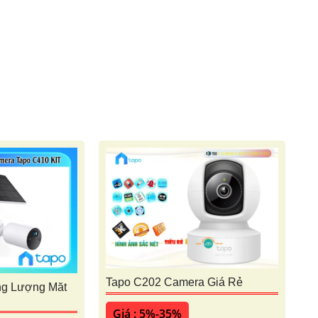
Tapo C202 Camera Giá Rẻ
ng Lượng Măt
Giá : 5%-35%