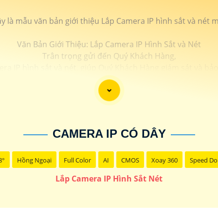
y là mẫu văn bản giới thiệu Lắp Camera IP hình sắt và nét 
Văn Bản Giới Thiệu: Lắp Camera IP Hình Sắt và Nét
Trân trọng gửi đến Quý Khách Hàng,
mera IP hình sắt và nét, giúp Quý Khách Hàng giám sát và bảo
Ưu điểm của Camera IP hình sắt và nét:
P hỗ trợ độ phân giải cao, cho hình ảnh rõ nét, chất lượng
 Camera IP có khả năng kết nối qua mạng internet, cho ph
 di động, máy tính bảng, hoặc máy tính cá nhân một cách dễ
hệ thống báo động thông minh như phát hiện chuyển động, 
CAMERA IP CÓ DÂY
an toàn cho không gian của Quý Khách Hàng.
ẩm chất lượng, dịch vụ lắp đặt chuyên nghiệp, và hỗ trợ kỹ 
ôm nay để được tư vấn và lắp đặt Camera IP hình sắt và nét
8°
Hồng Ngoại
Full Color
AI
CMOS
Xoay 360
Speed D
n trọng cảm ơn và mong muốn được phục vụ Quý Khách H
Lắp Camera IP Hình Sắt Nét
 thiệu dịch vụ lắp Camera IP cho khách hàng. Nếu cần thêm 
tôi cung cấp sự hỗ trợ phù hợp.