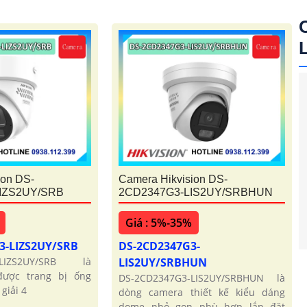
ion DS-
Camera Hikvision DS-
IZS2UY/SRB
2CD2347G3-LIS2UY/SRBHUN
Giá : 5%-35%
3-LIZS2UY/SRB
DS-2CD2347G3-
-LIZS2UY/SRB là
LIS2UY/SRBHUN
ược trang bị ống
DS-2CD2347G3-LIS2UY/SRBHUN là
giải 4
dòng camera thiết kế kiểu dáng
dome nhỏ gọn phù hợp lắp đặt