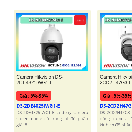
Camera Hikvision DS-
Camera Hikvis
2DE4825IWG1-E
2CD2H47G3-L
Giá : 5%-35%
Giá : 5%-35%
DS-2DE4825IWG1-E
DS-2CD2H47G
DS-2DE4825IWG1-E là dòng camera
DS-2CD2H47G3
speed dome có trang bị độ phân
dòng camera đ
giải 8
kính có độ phân 