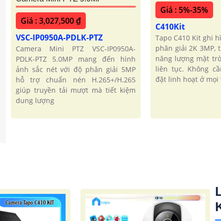
Giá : 5%-35%
Giá : 3,027,500 ₫
C410Kit
VSC-IP0950A-PDLK-PTZ
Tapo C410 Kit ghi h
phân giải 2K 3MP, 
Camera Mini PTZ VSC-IP0950A-
năng lượng mặt trờ
PDLK-PTZ 5.0MP mang đến hình
liên tục. Không cầ
ảnh sắc nét với độ phân giải 5MP
đặt linh hoạt ở mọi v
hỗ trợ chuẩn nén H.265+/H.265
giúp truyền tải mượt mà tiết kiệm
dung lượng