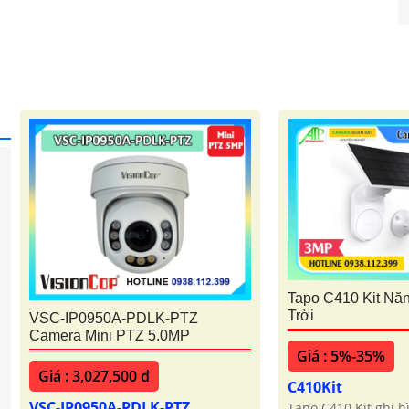
Tapo C410 Kit Nă
Trời
VSC-IP0950A-PDLK-PTZ
Camera Mini PTZ 5.0MP
Giá : 5%-35%
Giá : 3,027,500 ₫
C410Kit
VSC-IP0950A-PDLK-PTZ
Tapo C410 Kit ghi h