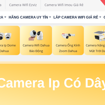
a
Camera Wifi Ezviz
Camera Wifi Imou Giá Rẻ
RA
HÃNG CAMERA UY TÍN
LẮP CAMERA WIFI GIÁ RẺ
Camera Năng
ra Ip Dome
Camera Wifi Dahua
Camera Ống Kính
Mặt Trời D
Dahua
Báo Động
Zoom Dahua
Camera Ip Có Dâ