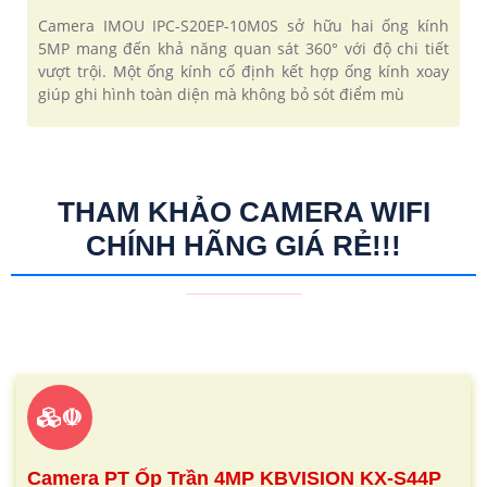
Camera IMOU IPC-S20EP-10M0S sở hữu hai ống kính
5MP mang đến khả năng quan sát 360° với độ chi tiết
vượt trội. Một ống kính cố định kết hợp ống kính xoay
giúp ghi hình toàn diện mà không bỏ sót điểm mù
THAM KHẢO CAMERA WIFI
CHÍNH HÃNG GIÁ RẺ!!!
☫
Camera PT Ốp Trần 4MP KBVISION KX-S44P