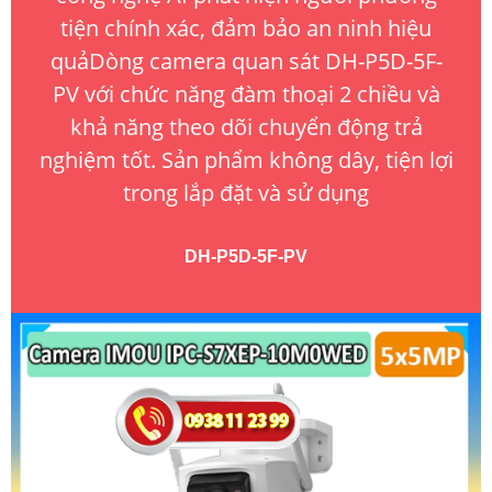
tiện chính xác, đảm bảo an ninh hiệu
quảDòng camera quan sát DH-P5D-5F-
PV với chức năng đàm thoại 2 chiều và
khả năng theo dõi chuyển động trả
nghiệm tốt. Sản phẩm không dây, tiện lợi
trong lắp đặt và sử dụng
DH-P5D-5F-PV