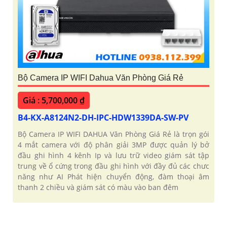
Bộ Camera IP WIFI Dahua Văn Phòng Giá Rẻ
Giá : 5,700,000 ₫
B4-KX-A8124N2-DH-IPC-HDW1339DA-SW-PV
Bộ Camera IP WIFI DAHUA Văn Phòng Giá Rẻ là trọn gói
4 mắt camera với độ phân giải 3MP được quản lý bở
đầu ghi hình 4 kênh Ip và lưu trữ video giám sát tập
trung về ổ cứng trong đầu ghi hình với đầy đủ các chưc
năng như AI Phát hiện chuyển động, đàm thoại âm
thanh 2 chiều và giám sát có màu vào ban đêm