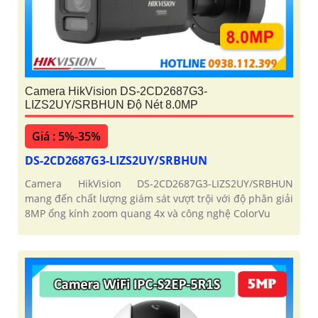
Camera HikVision DS-2CD2687G3-
LIZS2UY/SRBHUN Độ Nét 8.0MP
Giá : 5%-35%
DS-2CD2687G3-LIZS2UY/SRBHUN
Camera HikVision DS-2CD2687G3-LIZS2UY/SRBHUN
mang đến chất lượng giám sát vượt trội với độ phân giải
8MP ống kính zoom quang 4x và công nghệ ColorVu