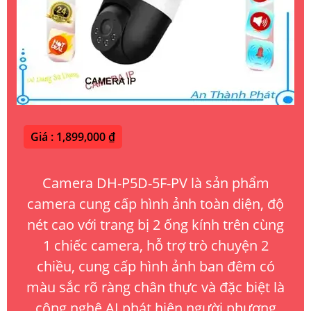
Giá : 1,899,000 ₫
Camera DH-P5D-5F-PV là sản phẩm
camera cung cấp hình ảnh toàn diện, độ
nét cao với trang bị 2 ống kính trên cùng
1 chiếc camera, hỗ trợ trò chuyện 2
chiều, cung cấp hình ảnh ban đêm có
màu sắc rõ ràng chân thực và đặc biệt là
công nghệ AI phát hiện người phương