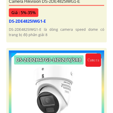
Camera Hikvision DS-2DE4825IWG1-E
Giá : 5%-35%
DS-2DE4825IWG1-E
DS-2DE4825IWG1-E là dòng camera speed dome có
trang bị độ phân giải 8