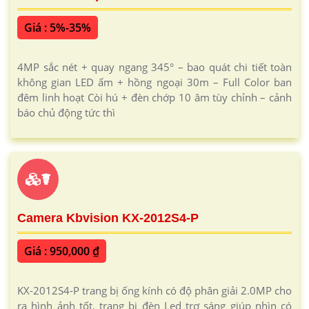
Giá : 5%-35%
4MP sắc nét + quay ngang 345° – bao quát chi tiết toàn
không gian LED ấm + hồng ngoại 30m – Full Color ban
đêm linh hoạt Còi hú + đèn chớp 10 âm tùy chỉnh – cảnh
báo chủ động tức thì
☤
Camera Kbvision KX-2012S4-P
Giá : 950,000 ₫
KX-2012S4-P trang bị ống kính có độ phân giải 2.0MP cho
ra hình ảnh tốt, trang bị đèn Led trợ sáng giúp nhìn có