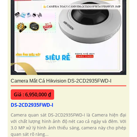
Camera Mắt Cá Hikvision DS-2CD2935FWD-I
Giá : 6,950,000 ₫
DS-2CD2935FWD-I
Camera quan sát DS-2CD2935FWD-I là Camera hiện đại
với chất lượng hình ảnh độ nét cao cả ngày và đêm. Với
3.0 MP xử lý hình ảnh thiếu sáng, camera này cho phép
quan sát rõ ràng...