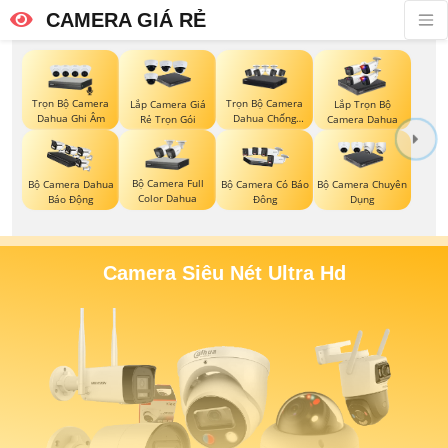
CAMERA GIÁ RẺ
Trọn Bộ Camera
Trọn Bộ Camera
Lắp Camera Giá
Lắp Trọn Bộ
Dahua Ghi Âm
Dahua Chống
Rẻ Trọn Gói
Camera Dahua
Trộm
Bộ Camera Full
Bộ Camera Dahua
Bộ Camera Có Báo
Bộ Camera Chuyên
Color Dahua
Báo Động
Đông
Dụng
Camera Siêu Nét Ultra Hd