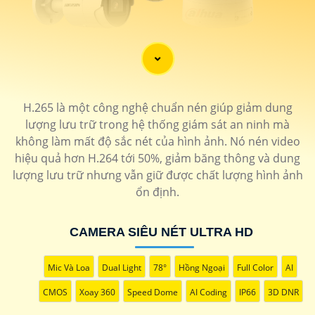
'
H.265 là một công nghệ chuẩn nén giúp giảm dung
lượng lưu trữ trong hệ thống giám sát an ninh mà
không làm mất độ sắc nét của hình ảnh. Nó nén video
hiệu quả hơn H.264 tới 50%, giảm băng thông và dung
lượng lưu trữ nhưng vẫn giữ được chất lượng hình ảnh
ổn định.
CAMERA SIÊU NÉT ULTRA HD
Mic Và Loa
Dual Light
78°
Hồng Ngoại
Full Color
AI
CMOS
Xoay 360
Speed Dome
AI Coding
IP66
3D DNR