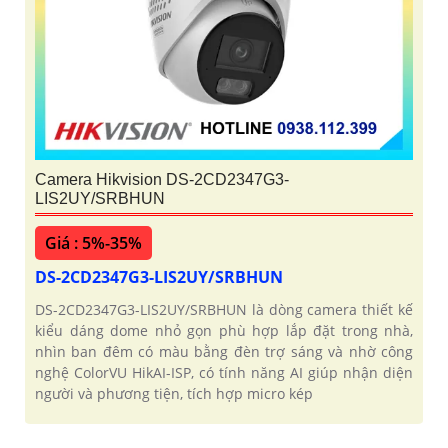
Camera Hikvision DS-2CD2347G3-
LIS2UY/SRBHUN
Giá : 5%-35%
DS-2CD2347G3-LIS2UY/SRBHUN
DS-2CD2347G3-LIS2UY/SRBHUN là dòng camera thiết kế
kiểu dáng dome nhỏ gọn phù hợp lắp đặt trong nhà,
nhìn ban đêm có màu bằng đèn trợ sáng và nhờ công
nghệ ColorVU HikAI-ISP, có tính năng AI giúp nhận diện
người và phương tiện, tích hợp micro kép