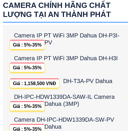
CAMERA CHÍNH HÃNG CHẤT
LƯỢNG TẠI AN THÀNH PHÁT
Camera IP PT WiFi 3MP Dahua DH-P3I-
PV
Giá : 5%-35%
Camera IP PT WiFi 3MP Dahua DH-H3I
Giá : 5%-35%
DH-T3A-PV Dahua
Giá : 1,158,500 VNĐ
DH-IPC-HDW1339DA-SAW-IL Camera
Dahua (3MP)
Giá : 5%-35%
Camera DH-IPC-HDW1339DA-SW-PV
Dahua
Giá : 5%-35%