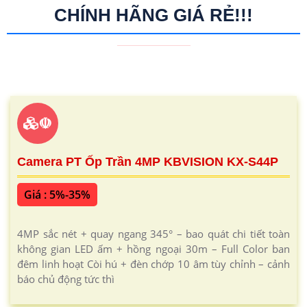
CHÍNH HÃNG GIÁ RẺ!!!
☫
Camera PT Ốp Trần 4MP KBVISION KX-S44P
Giá : 5%-35%
4MP sắc nét + quay ngang 345° – bao quát chi tiết toàn
không gian LED ấm + hồng ngoại 30m – Full Color ban
đêm linh hoạt Còi hú + đèn chớp 10 âm tùy chỉnh – cảnh
báo chủ động tức thì