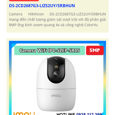
DS-2CD2687G3-LIZS2UY/SRBHUN
Camera HikVision DS-2CD2687G3-LIZS2UY/SRBHUN
mang đến chất lượng giám sát vượt trội với độ phân giải
8MP ống kính zoom quang 4x và công nghệ ColorVu