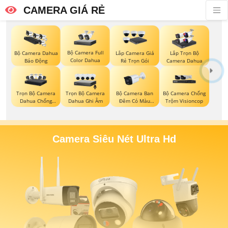
CAMERA GIÁ RẺ
Bộ Camera Full
Bộ Camera Dahua
Lắp Camera Giá
Lắp Trọn Bộ
Color Dahua
Báo Động
Rẻ Trọn Gói
Camera Dahua
Trọn Bộ Camera
Trọn Bộ Camera
Bộ Camera Ban
Bộ Camera Chống
Dahua Chống
Dahua Ghi Âm
Đêm Có Màu
Trộm Visioncop
Trộm
Kbvision
Camera Siêu Nét Ultra Hd