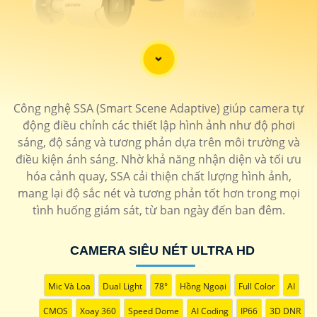
'
Công nghệ SSA (Smart Scene Adaptive) giúp camera tự
động điều chỉnh các thiết lập hình ảnh như độ phơi
sáng, độ sáng và tương phản dựa trên môi trường và
điều kiện ánh sáng. Nhờ khả năng nhận diện và tối ưu
hóa cảnh quay, SSA cải thiện chất lượng hình ảnh,
mang lại độ sắc nét và tương phản tốt hơn trong mọi
tình huống giám sát, từ ban ngày đến ban đêm.
CAMERA SIÊU NÉT ULTRA HD
Mic Và Loa
Dual Light
78°
Hồng Ngoại
Full Color
AI
CMOS
Xoay 360
Speed Dome
AI Coding
IP66
3D DNR