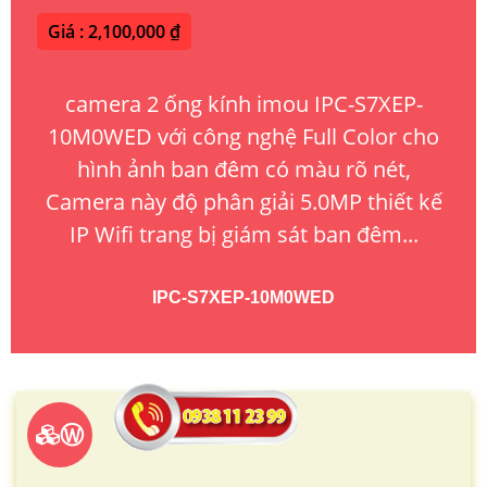
Giá : 2,100,000 ₫
camera 2 ống kính imou IPC-S7XEP-
10M0WED với công nghệ Full Color cho
hình ảnh ban đêm có màu rõ nét,
Camera này độ phân giải 5.0MP thiết kế
IP Wifi trang bị giám sát ban đêm...
IPC-S7XEP-10M0WED
Ⓦ