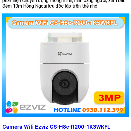
phát hiện chuyển động thông minh, hình dáng người, xem ban
đêm 10m Hồng Ngoại lưu độc lập trên thẻ nhớ
Camera Wifi Ezviz CS-H8c-R200-1K3WKFL