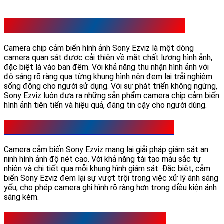
Giới Thiệu Camera chip cảm biến hình ảnh Sony
Camera chip cảm biến hình ảnh Sony Ezviz là một dòng
camera quan sát được cải thiện về mặt chất lượng hình ảnh,
đặc biệt là vào ban đêm. Với khả năng thu nhận hình ảnh với
độ sáng rõ ràng qua từng khung hình nên đem lại trải nghiệm
sống động cho người sử dụng. Với sự phát triển không ngừng,
Sony Ezviz luôn đưa ra những sản phẩm camera chip cảm biến
hình ảnh tiên tiến và hiệu quả, đáng tin cậy cho người dùng.
Camera Cảm Biến Sony Ezviz Có Ưu Điểm Gì
Camera cảm biến Sony Ezviz mang lại giải pháp giám sát an
ninh hình ảnh độ nét cao. Với khả năng tái tạo màu sắc tự
nhiên và chi tiết qua mỗi khung hình giám sát. Đặc biệt, cảm
biến Sony Ezviz đem lại sự vượt trội trong việc xử lý ánh sáng
yếu, cho phép camera ghi hình rõ ràng hơn trong điều kiện ánh
sáng kém.
Camera Cảm Biến Sony Ezviz Có Mấy Loại