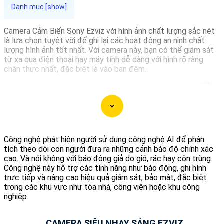
Camera Cảm Biến Sony Ezviz với hình ảnh chất lượng sắc nét
là lựa chọn tuyệt vời để ghi lại các hoạt động an ninh chất
lượng hình ảnh tốt nhất. Với camera này, bạn có thể giám sát
từ xa qua điện thoại hay máy tính dễ dàng với hình rõ ràng
chân thực nhất, đặc biệt là vào ban đêm.
Công nghệ phát hiện người sử dụng công nghệ AI để phân
tích theo dõi con người đưa ra những cảnh báo độ chính xác
cao. Và nói không với báo động giả do gió, rác hay côn trùng.
Công nghệ này hỗ trợ các tính năng như báo động, ghi hình
trực tiếp và nâng cao hiệu quả giám sát, bảo mật, đặc biệt
trong các khu vực như tòa nhà, công viên hoặc khu công
nghiệp.
'
CAMERA SIÊU NHẠY SÁNG EZVIZ