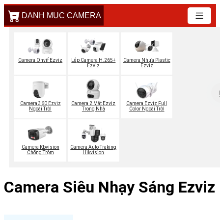
DANH MỤC CAMERA
Camera Onvif Ezviz
Lắp Camera H.265+
Camera Nhựa Plastic
Ezviz
Ezviz
Camera 360 Ezviz
Camera 2 Mắt Ezviz
Camera Ezviz Full
Ngoài Trời
Trong Nhà
Color Ngoài Trời
Camera Kbvision
Camera Auto Traking
Chống Trộm
Hikvision
Camera Siêu Nhạy Sáng Ezviz