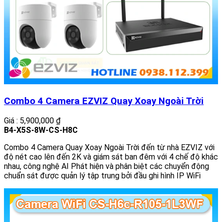
Combo 4 Camera EZVIZ Quay Xoay Ngoài Trời
Giá : 5,900,000 ₫
B4-X5S-8W-CS-H8C
Combo 4 Camera Quay Xoay Ngoài Trời đến từ nhà EZVIZ với
độ nét cao lên đến 2K và giám sát ban đêm với 4 chế độ khác
nhau, công nghệ AI Phát hiện và phân biệt các chuyển động
chuẩn sát được quản lý tập trung bởi đầu ghi hình IP WiFi