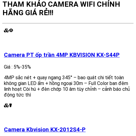
THAM KHẢO CAMERA WIFI CHÍNH
HÃNG GIÁ RẺ!!!
☫
Camera PT ốp trần 4MP KBVISION KX-S44P
Giá : 5%-35%
4MP sắc nét + quay ngang 345° – bao quát chi tiết toàn
không gian LED ấm + hồng ngoại 30m – Full Color ban đêm
linh hoạt Còi hú + đèn chớp 10 âm tùy chỉnh – cảnh báo chủ
động tức thì
☤
Camera Kbvision KX-2012S4-P