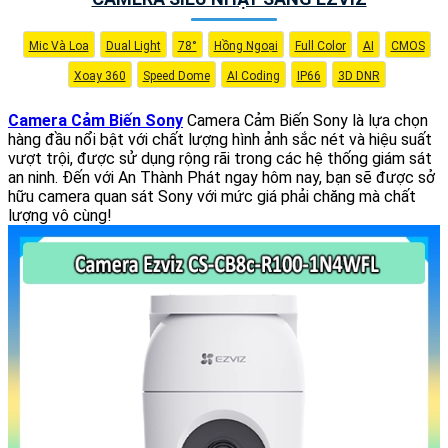
Mic Và Loa
Dual Light
78°
Hồng Ngoại
Full Color
AI
CMOS
Xoay 360
Speed Dome
AI Coding
IP66
3D DNR
Camera Cảm Biến Sony
Camera Cảm Biến Sony là lựa chọn
hàng đầu nổi bật với chất lượng hình ảnh sắc nét và hiệu suất
vượt trội, được sử dụng rộng rãi trong các hệ thống giám sát
an ninh. Đến với An Thành Phát ngay hôm nay, bạn sẽ được sở
hữu camera quan sát Sony với mức giá phải chăng mà chất
lượng vô cùng!