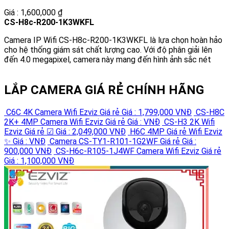
Giá : 1,600,000 ₫
CS-H8c-R200-1K3WKFL
Camera IP Wifi CS-H8c-R200-1K3WKFL là lựa chọn hoàn hảo
cho hệ thống giám sát chất lượng cao. Với độ phân giải lên
đến 4.0 megapixel, camera này mang đến hình ảnh sắc nét
LẮP CAMERA GIÁ RẺ CHÍNH HÃNG
C6C 4K Camera Wifi Ezviz Giá rẻ
Giá : 1,799,000 VNĐ
CS-H8C
2K+ 4MP Camera Wifi Ezviz Giá rẻ
Giá : VNĐ
CS-H3 2K Wifi
Ezviz Giá rẻ ☑
Giá : 2,049,000 VNĐ
H6C 4MP Giá rẻ Wifi Ezviz
✨
Giá : VNĐ
Camera CS-TY1-R101-1G2WF Giá rẻ
Giá :
900,000 VNĐ
CS-H6c-R105-1J4WF Camera Wifi Ezviz Giá rẻ
Giá : 1,100,000 VNĐ