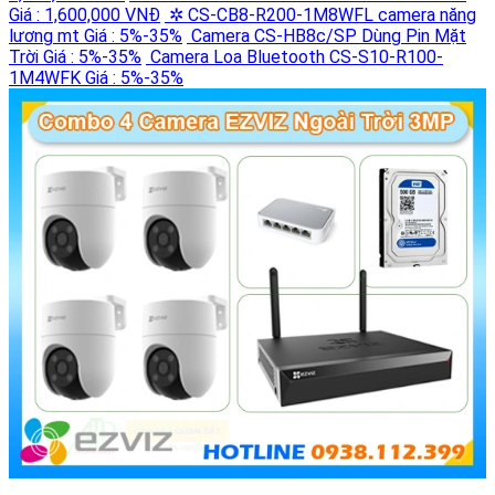
Giá : 1,600,000 VNĐ
✲ CS-CB8-R200-1M8WFL camera năng
lương mt
Giá : 5%-35%
Camera CS-HB8c/SP Dùng Pin Mặt
Trời
Giá : 5%-35%
Camera Loa Bluetooth CS-S10-R100-
1M4WFK
Giá : 5%-35%