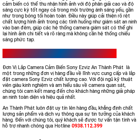
cảm biến có thể thu nhận hình ảnh với độ phân giải cao và độ
sáng cực kỳ tốt ngay cả trong môi trường ánh sáng yếu, gần
như trong bóng tối hoàn toàn. Điều này giúp cải thiện rõ rệt
chất lượng hình ảnh trong các tình huống như giám sát an ninh
vào ban đêm, giúp các hệ thống camera giám sát có thể ghi
lại hình ảnh chi tiết và rõ ràng mà không cần hệ thống chiếu
sáng phức tạp.
Đơn Vị Lắp Camera Cảm Biến Sony Ezviz UY Tín
Đơn Vị Lắp Camera Cảm Biến Sony Ezviz An Thành Phát là
một trong những đơn vị hàng đầu về lĩnh vực cung cấp và lắp
đặt camera Sony Ezviz chất lượng cao. Với đội ngũ kỹ thuật
viên giàu kinh nghiệm và am hiểu sâu về camera quan sát,
chúng tôi cam kết mang đến cho khách hàng những giải pháp
an ninh toàn diện và hiệu quả nhất.
An Thành Phát luôn đặt uy tín lên hàng đầu, khẳng định chất
lượng sản phẩm và dịch vụ thông qua sự tin tưởng của khách
hàng. Đến với chúng tôi, quý khách sẽ được tư vấn tận tình và
hỗ trợ nhanh chóng qua Hotline
0938.112.399