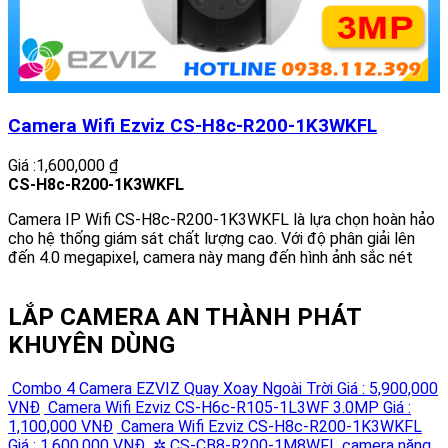
Camera Wifi Ezviz CS-H8c-R200-1K3WKFL
Giá :1,600,000 ₫
CS-H8c-R200-1K3WKFL
Camera IP Wifi CS-H8c-R200-1K3WKFL là lựa chọn hoàn hảo
cho hệ thống giám sát chất lượng cao. Với độ phân giải lên
đến 4.0 megapixel, camera này mang đến hình ảnh sắc nét
LẮP CAMERA AN THÀNH PHÁT
KHUYÊN DÙNG
Combo 4 Camera EZVIZ Quay Xoay Ngoài Trời
Giá : 5,900,000
VNĐ
Camera Wifi Ezviz CS-H6c-R105-1L3WF 3.0MP
Giá :
1,100,000 VNĐ
Camera Wifi Ezviz CS-H8c-R200-1K3WKFL
Giá : 1,600,000 VNĐ
✲ CS-CB8-R200-1M8WFL camera năng