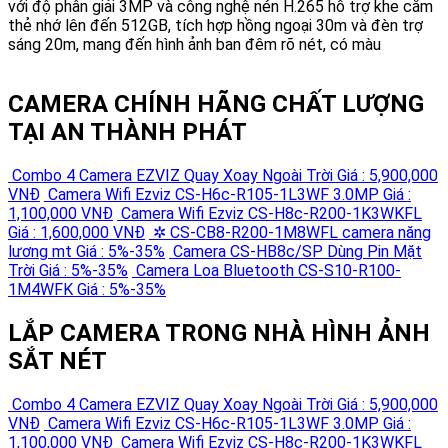
với độ phân giải 3MP và công nghệ nén H.265 hỗ trợ khe cắm
thẻ nhớ lên đến 512GB, tích hợp hồng ngoại 30m và đèn trợ
sáng 20m, mang đến hình ảnh ban đêm rõ nét, có màu
CAMERA CHÍNH HÃNG CHẤT LƯỢNG
TẠI AN THÀNH PHÁT
Combo 4 Camera EZVIZ Quay Xoay Ngoài Trời
Giá : 5,900,000
VNĐ
Camera Wifi Ezviz CS-H6c-R105-1L3WF 3.0MP
Giá :
1,100,000 VNĐ
Camera Wifi Ezviz CS-H8c-R200-1K3WKFL
Giá : 1,600,000 VNĐ
✲ CS-CB8-R200-1M8WFL camera năng
lương mt
Giá : 5%-35%
Camera CS-HB8c/SP Dùng Pin Mặt
Trời
Giá : 5%-35%
Camera Loa Bluetooth CS-S10-R100-
1M4WFK
Giá : 5%-35%
LẮP CAMERA TRONG NHÀ HÌNH ẢNH
SẮT NÉT
Combo 4 Camera EZVIZ Quay Xoay Ngoài Trời
Giá : 5,900,000
VNĐ
Camera Wifi Ezviz CS-H6c-R105-1L3WF 3.0MP
Giá :
1,100,000 VNĐ
Camera Wifi Ezviz CS-H8c-R200-1K3WKFL